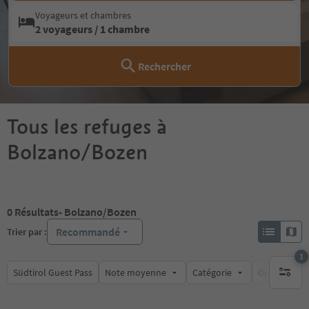
Voyageurs et chambres
2 voyageurs / 1 chambre
Rechercher
Tous les refuges à
Bolzano/Bozen
0
Résultats
- Bolzano/Bozen
Recommandé
Trier par :
1
Südtirol Guest Pass
Note moyenne
Catégorie
Options de l
1 filtre 