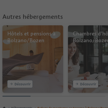
Autres hébergements
Hôtels et pensions à
Chambres d'hô
Bolzano/Bozen
Bolzano/Boze
Découvrir
Découvrir
Hébergements
Refuge de montagne ou taverne à Bolzano/Boze