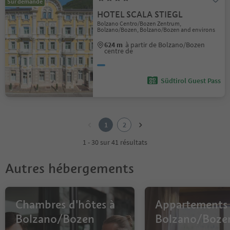
Sur demande
HOTEL SCALA STIEGL
Bolzano Centro/Bozen Zentrum,
Bolzano/Bozen, Bolzano/Bozen and environs
624 m
à partir de Bolzano/Bozen
centre de
Südtirol Guest Pass
1
2
1
2
1 - 30 sur 41 résultats
Autres hébergements
Chambres d'hôtes à
Appartements
Bolzano/Bozen
Bolzano/Boze