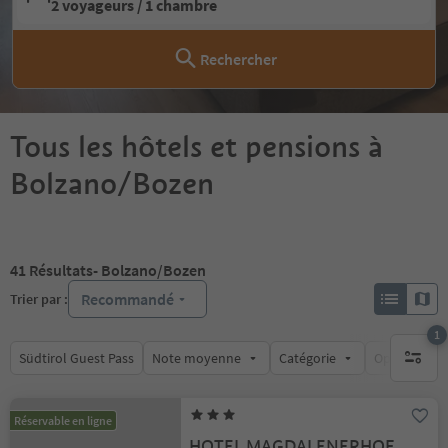
2 voyageurs / 1 chambre
Rechercher
Tous les hôtels et pensions à
Bolzano/Bozen
41
Résultats
- Bolzano/Bozen
Recommandé
Trier par :
1
Südtirol Guest Pass
Note moyenne
Catégorie
Options de l
1 filtre 
Réservable en ligne
HOTEL MAGDALENERHOF