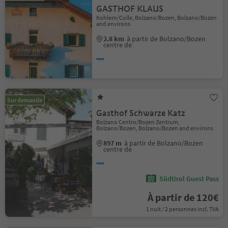
GASTHOF KLAUS
Kohlern/Colle, Bolzano/Bozen, Bolzano/Bozen
and environs
2.8 km
à partir de Bolzano/Bozen
centre de
Sur demande
Gasthof Schwarze Katz
Bolzano Centro/Bozen Zentrum,
Bolzano/Bozen, Bolzano/Bozen and environs
897 m
à partir de Bolzano/Bozen
centre de
Südtirol Guest Pass
À partir de 120€
1 nuit / 2 personnes incl. TVA