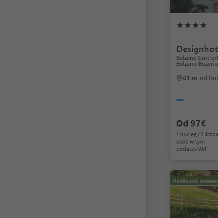
Designhot
Bolzano Centro/
Bolzano/Bozen a
61 m
od Bo
Od 97€
1 nocleg / 2 liczb
osób w tym
podatek VAT
Możliwość rezerwa