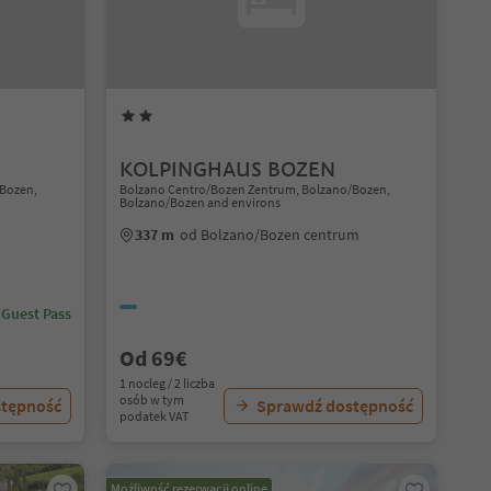
KOLPINGHAUS BOZEN
/Bozen,
Bolzano Centro/Bozen Zentrum, Bolzano/Bozen,
Bolzano/Bozen and environs
337 m
od Bolzano/Bozen centrum
 Guest Pass
Od 69€
1 nocleg / 2 liczba
osób w tym
stępność
Sprawdź dostępność
podatek VAT
Możliwość rezerwacji online