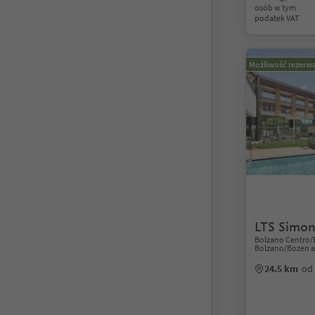
osób w tym
podatek VAT
Możliwość rezerwa
LTS Simon
Bolzano Centro/
Bolzano/Bozen a
24.5 km
od