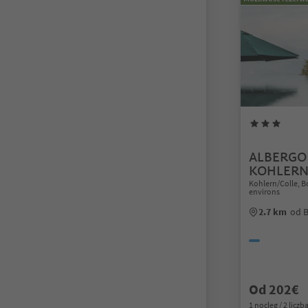
ALBERGO
KOHLER
Kohlern/Colle, 
environs
2.7 km
od 
Od 202€
1 nocleg / 2 liczb