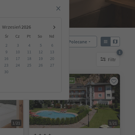
Wrzesień
Śr
Cz
Pt
So
Nd
Polecane
Sortuj według:
2
3
4
5
6
9
10
11
12
13
1
16
17
18
19
20
Filtr
akwaterowanie
1 aktywny filtr
23
24
25
26
27
30
Możliwość rezerwacji online
1/21
1/21