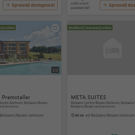
osób w tym
Sprawdź dostępność
Sprawdź do
podatek VAT
cji online
Możliwość rezerwacji online
1/2
 Premstaller
META SUITES
Bozen Zentrum, Bolzano/Bozen,
Bolzano Centro/Bozen Zentrum, Bolzano
nd environs
Bolzano/Bozen and environs
 Bolzano/Bozen centrum
66 m
od Bolzano/Bozen centrum