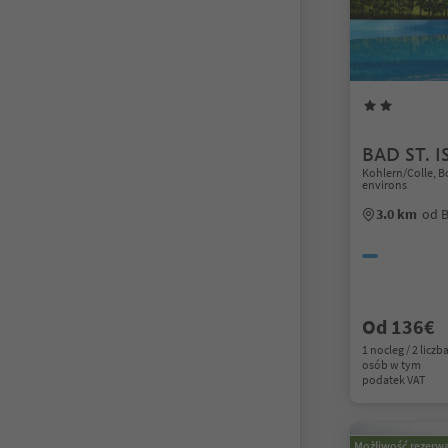
BAD ST. 
Kohlern/Colle, 
environs
3.0 km
od 
Od 136€
1 nocleg / 2 liczb
osób w tym
podatek VAT
Możliwość rezerwa