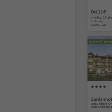
Od 11€
1 nocleg / 2 liczb
osób w tym
podatek VAT
Możliwość rezerwa
Gardenhot
Sigmundskron/Fi
Bolzano/Bozen a