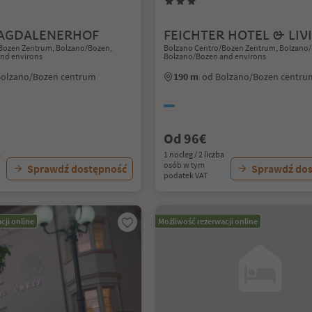
AGDALENERHOF
FEICHTER HOTEL & LIV
Bozen Zentrum, Bolzano/Bozen,
Bolzano Centro/Bozen Zentrum, Bolzano
nd environs
Bolzano/Bozen and environs
Bolzano/Bozen centrum
190 m
od Bolzano/Bozen centru
Od 96€
a
1 nocleg / 2 liczba
osób w tym
Sprawdź dostępność
Sprawdź do
podatek VAT
cji online
Możliwość rezerwacji online