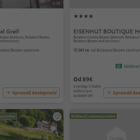
1/19
el Greif
EISENHUT BOUTIQUE H
Bozen Zentrum, Bolzano/Bozen,
Bolzano Centro/Bozen Zentrum, Bolzano
nd environs
Bolzano/Bozen and environs
lzano/Bozen centrum
287 m
od Bolzano/Bozen centru
Südtirol
Od 89€
a
1 nocleg / 2 liczba
osób w tym
Sprawdź dostępność
Sprawdź do
podatek VAT
cji online
Możliwość rezerwacji online