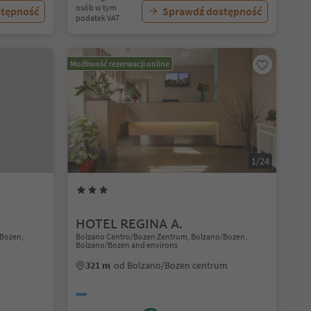
osób w tym
stępność
Sprawdź dostępność
podatek VAT
Możliwość rezerwacji online
1/24
HOTEL REGINA A.
/Bozen,
Bolzano Centro/Bozen Zentrum, Bolzano/Bozen,
Bolzano/Bozen and environs
321 m
od Bolzano/Bozen centrum