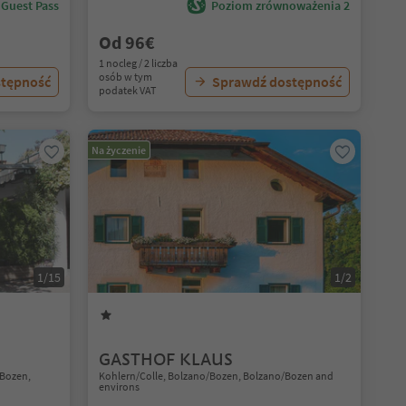
 Guest Pass
Poziom zrównoważenia 2
Od 96€
1 nocleg / 2 liczba
osób w tym
stępność
Sprawdź dostępność
podatek VAT
Na życzenie
1/15
1/2
GASTHOF KLAUS
/Bozen,
Kohlern/Colle, Bolzano/Bozen, Bolzano/Bozen and
environs