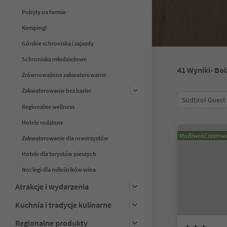
Pobyty na farmie
Kempingi
Górskie schroniska i zajazdy
Schroniska młodzieżowe
41
Wyniki
- Bo
Zrównoważone zakwaterowanie
Zakwaterowanie bez barier
Südtirol Guest
Regionalne wellness
Hotele rodzinne
Możliwość rezerwa
Zakwaterowanie dla rowerzystów
Hotele dla turystów pieszych
Noclegi dla miłośników wina
Atrakcje i wydarzenia
Kuchnia i tradycje kulinarne
Regionalne produkty