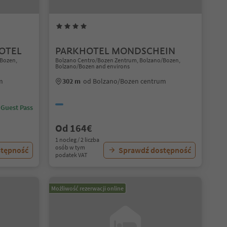
OTEL
PARKHOTEL MONDSCHEIN
/Bozen,
Bolzano Centro/Bozen Zentrum, Bolzano/Bozen,
Bolzano/Bozen and environs
m
302 m
od Bolzano/Bozen centrum
 Guest Pass
Od 164€
1 nocleg / 2 liczba
osób w tym
stępność
Sprawdź dostępność
podatek VAT
Możliwość rezerwacji online