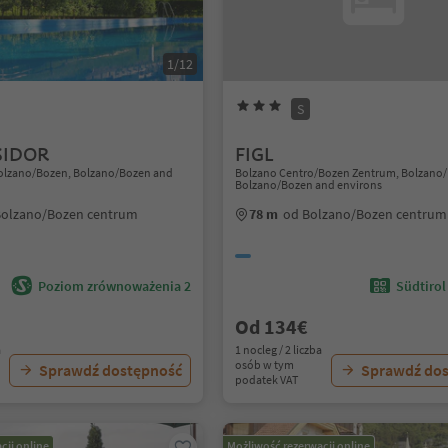
1/12
S
ISIDOR
FIGL
Bolzano/Bozen, Bolzano/Bozen and
Bolzano Centro/Bozen Zentrum, Bolzano
Bolzano/Bozen and environs
Bolzano/Bozen centrum
78 m
od Bolzano/Bozen centrum
Poziom zrównoważenia 2
Südtirol
Od 134€
a
1 nocleg / 2 liczba
osób w tym
Sprawdź dostępność
Sprawdź do
podatek VAT
cji online
Możliwość rezerwacji online