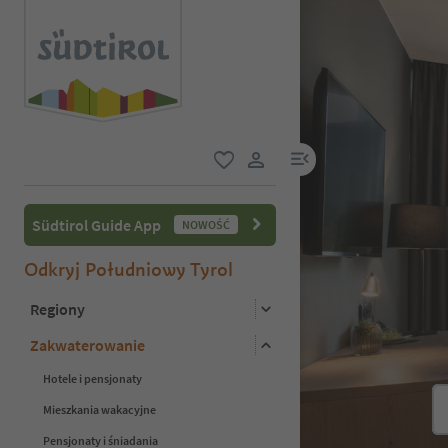
link menu
ulubione
link użytkownika
Südtirol Guide App
NOWOŚĆ
Odkryj Południowy Tyrol
Regiony
Zakwaterowanie
Hotele i pensjonaty
Mieszkania wakacyjne
Pensjonaty i śniadania