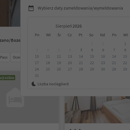
Wybierz daty zameldowania/wymeldowania
Sierpień
Pn
Wt
Śr
Cz
Pt
So
Nd
Pn
Wt
lzano/Bozen
1
2
1
3
4
5
6
7
8
9
7
8
10
11
12
13
14
15
16
14
15
 Pass
Ocena
Kategoria
Opcje wyżywienia
Ekologiczne z
17
18
19
20
21
22
23
21
22
24
25
26
27
28
29
30
28
29
31
cji online
Możliwość rezerwacji online
Liczba noclegów:
0