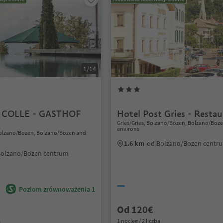
1/14
 COLLE - GASTHOF
Hotel Post Gries - Resta
N
Gries/Gries, Bolzano/Bozen, Bolzano/Boz
environs
Bolzano/Bozen, Bolzano/Bozen and
1.6 km
od Bolzano/Bozen centr
Bolzano/Bozen centrum
Poziom zrównoważenia 1
Od 120€
a
1 nocleg / 2 liczba