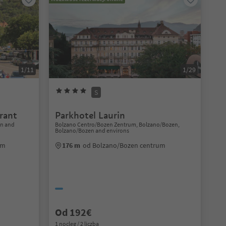
1/11
1/29
S
urant
Parkhotel Laurin
en and
Bolzano Centro/Bozen Zentrum, Bolzano/Bozen,
Bolzano/Bozen and environs
um
176 m
od Bolzano/Bozen centrum
Od 192€
1 nocleg / 2 liczba