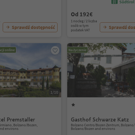
Südtirol
Od 192€
a
1 nocleg / 2 liczba
osób w tym
Sprawdź dostępność
Sprawdź do
podatek VAT
cji online
Na życzenie
1/10
el Premstaller
Gasthof Schwarze Katz
rmiano, Bolzano/Bozen,
Bolzano Centro/Bozen Zentrum, Bolzano
nd environs
Bolzano/Bozen and environs