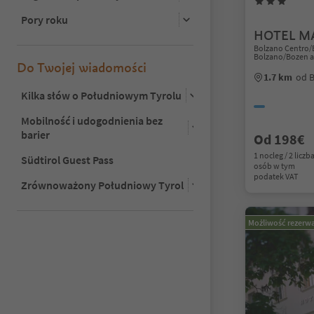
Pory roku
HOTEL M
Bolzano Centro/
Bolzano/Bozen a
Do Twojej wiadomości
1.7 km
od 
Kilka słów o Południowym Tyrolu
Mobilność i udogodnienia bez
barier
Od 198€
1 nocleg / 2 liczb
Südtirol Guest Pass
osób w tym
podatek VAT
Zrównoważony Południowy Tyrol
Możliwość rezerwa