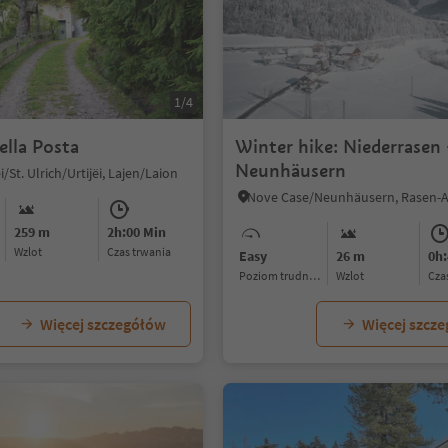
1/4
ella Posta
Winter hike: Niederrasen 
Neunhäusern
ëi/St. Ulrich/Urtijëi, Lajen/Laion
259 m
2h:00 Min
Wzlot
czas trwania
Easy
26 m
0h:
Poziom trudności
Wzlot
cz
Więcej szczegółów
Więcej szcz