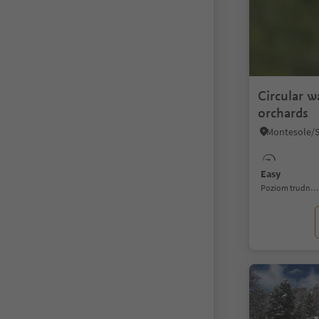
Circular w
orchards
Easy
Poziom trudności