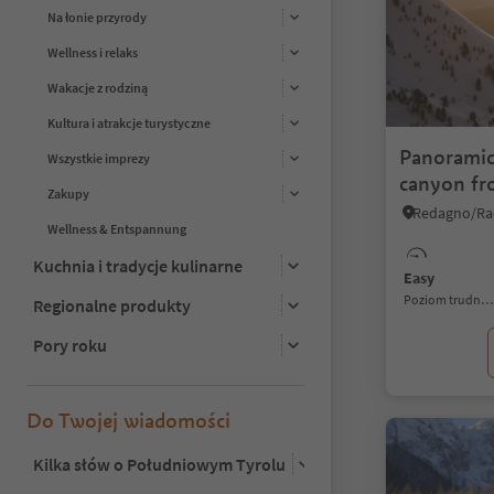
Na łonie przyrody
Wellness i relaks
Wakacje z rodziną
Kultura i atrakcje turystyczne
Panoramic
Wszystkie imprezy
canyon fr
Zakupy
Redagno/Rad
Wellness & Entspannung
Kuchnia i tradycje kulinarne
Easy
Poziom trudności
Regionalne produkty
Pory roku
Do Twojej wiadomości
Kilka słów o Południowym Tyrolu