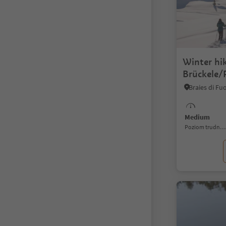
Winter hik
Brückele/P
high plate
Medium
Poziom trudności