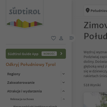
Południow
Zimow
Połud
link menu
ulubione
link użytkownika
Wędruj wyznac
Südtirol Guide App
NOWOŚĆ
Podziwiaj zapi
doliny. Doświa
Odkryj Południowy Tyrol
głęboką więź z
się w dziewic
Regiony
rakietach śnież
Zakwaterowanie
518
Wyniki
Atrakcje i wydarzenia
Rekreacja ruchowa
Piesze wędrówki i trekking w górach