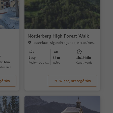
Nörderberg High Forest Walk
Plaus/Plaus, Algund/Lagundo, Meran/Merano and environs
n
Easy
84 m
1h:19 Min
00 Min
Poziom trudności
Wzlot
czas trwania
as trwania
egółów
Więcej szczegółów