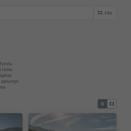
Filtr
brak aktywnych fi
Tyrolu.
i ciche
iążesz
i zanurzyć
 na