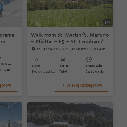
1/4
norama -
Walk from St. Martin/S. Martino
lm
– Pfeiftal – E5 – St. Leonhard/S.
Leonardo
San Leonardo i.P./St. Leonhard i.P., St.Leonhard in Passeier/San Leonardo in Passiria, Meran/Merano and environs
30 Min
Easy
226 m
1h:45 Min
as trwania
Poziom trudności
Wzlot
czas trwania
egółów
Więcej szczegółów