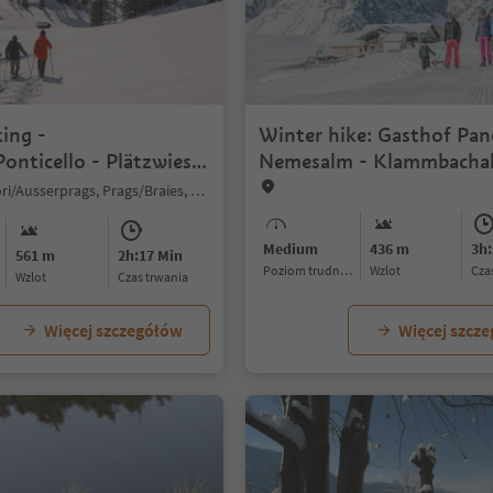
ing -
Winter hike: Gasthof Pa
onticello - Plätzwiese
Nemesalm - Klammbacha
au
Braies di Fuori/Ausserprags, Prags/Braies, Dolomites Region 3 Zinnen
Medium
436 m
3h:
561 m
2h:17 Min
Poziom trudności
Wzlot
cz
Wzlot
czas trwania
Więcej szczegółów
Więcej szcz