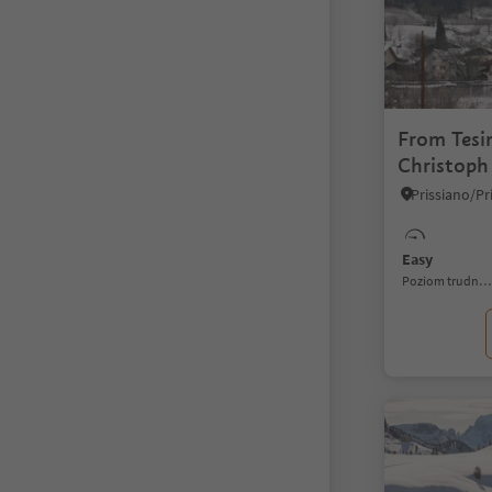
From Tesi
Christoph 
at winter
Easy
Poziom trudności