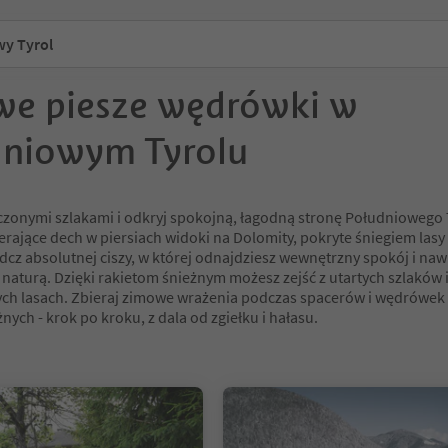
y Tyrol
e piesze wędrówki w
niowym Tyrolu
zonymi szlakami i odkryj spokojną, łagodną stronę Południowego 
erające dech w piersiach widoki na Dolomity, pokryte śniegiem lasy 
dcz absolutnej ciszy, w której odnajdziesz wewnętrzny spokój i naw
 naturą. Dzięki rakietom śnieżnym możesz zejść z utartych szlaków 
zych lasach. Zbieraj zimowe wrażenia podczas spacerów i wędrówek
nych - krok po kroku, z dala od zgiełku i hałasu.