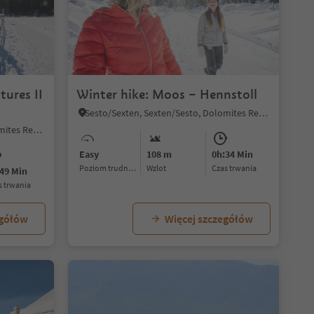
tures II
Winter hike: Moos – Hennstoll
Sesto/Sexten, Sexten/Sesto, Dolomites Region 3 Zinnen
Sesto/Sexten, Sexten/Sesto, Dolomites Region 3 Zinnen
Easy
108 m
0h:34 Min
Poziom trudności
Wzlot
czas trwania
49 Min
as trwania
egółów
Więcej szczegółów