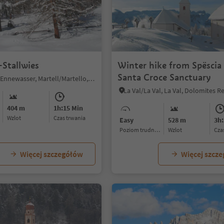
Stallwies
Winter hike from Spëscia
Santa Croce Sanctuary
Transacqua/Ennewasser, Martell/Martello, Vinschgau/Val Venosta
404 m
1h:15 Min
Wzlot
czas trwania
Easy
528 m
3h:
Poziom trudności
Wzlot
cz
Więcej szczegółów
Więcej szcz