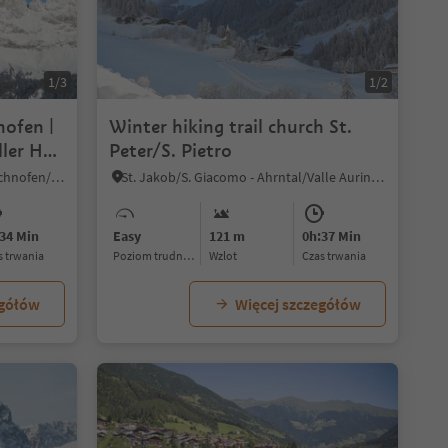
1/3
1/2
nofen |
Winter hiking trail church St.
ller Hof
Peter/S. Pietro
Nova Levante/Welschnofen, Welschnofen/Nova Levante, Dolomites Region Eggental
St. Jakob/S. Giacomo - Ahrntal/Valle Aurina, Ahrntal/Valle Aurina, Ahrntal/Valle Aurina
34 Min
Easy
121 m
0h:37 Min
as trwania
Poziom trudności
Wzlot
czas trwania
egółów
Więcej szczegółów