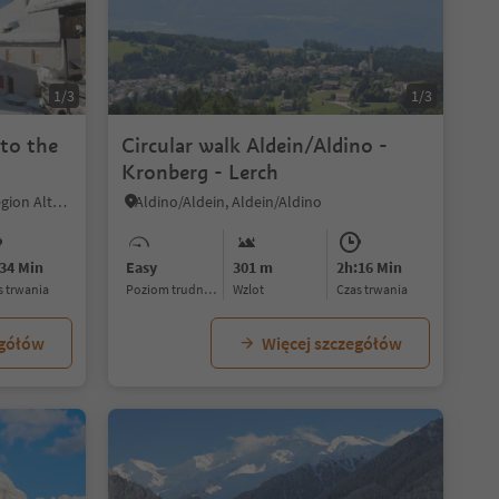
1/3
1/3
 to the
Circular walk Aldein/Aldino -
Kronberg - Lerch
La Val/La Val, La Val, Dolomites Region Alta Badia
Aldino/Aldein, Aldein/Aldino
34 Min
Easy
301 m
2h:16 Min
as trwania
Poziom trudności
Wzlot
czas trwania
egółów
Więcej szczegółów