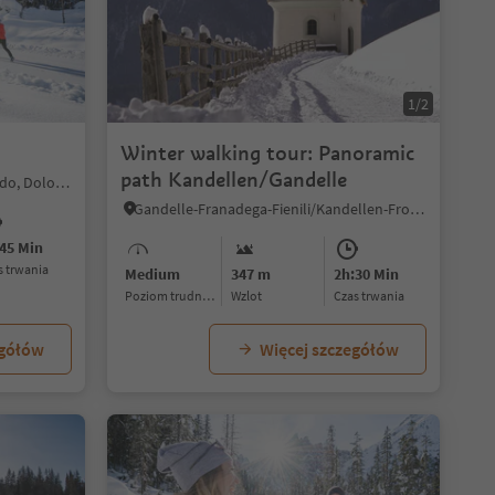
1/2
Winter walking tour: Panoramic
path Kandellen/Gandelle
Sesto/Sexten, Innichen/San Candido, Dolomites Region 3 Zinnen
Gandelle-Franadega-Fienili/Kandellen-Frondeigen-Stadlern, Toblach/Dobbiaco, Dolomites Region 3 Zinnen
45 Min
as trwania
Medium
347 m
2h:30 Min
Poziom trudności
Wzlot
czas trwania
egółów
Więcej szczegółów