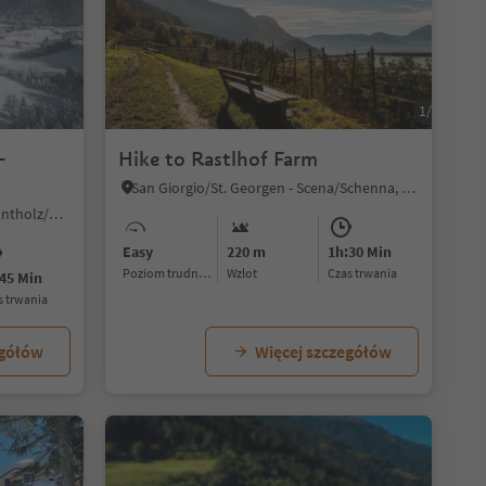
1/4
-
Hike to Rastlhof Farm
San Giorgio/St. Georgen - Scena/Schenna, Schenna/Scena, Meran/Merano and environs
Nove Case/Neunhäusern, Rasen-Antholz/Rasun Anterselva, Dolomites Region Kronplatz/Plan de Corones
Easy
220 m
1h:30 Min
Poziom trudności
Wzlot
czas trwania
45 Min
as trwania
egółów
Więcej szczegółów