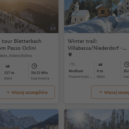
1/3
 tour Bletterbach
Winter trail:
om Passo Oclini
Villabassa/Niederdorf -
Altschluderbach/Carboni
ein, Aldein/Aldino
Vecchia - Rienz/Rienza
Medium
0 m
2h:
127 m
1h:22 Min
Poziom trudności
Wzlot
cz
Wzlot
czas trwania
Więcej szczegółów
Więcej szcz