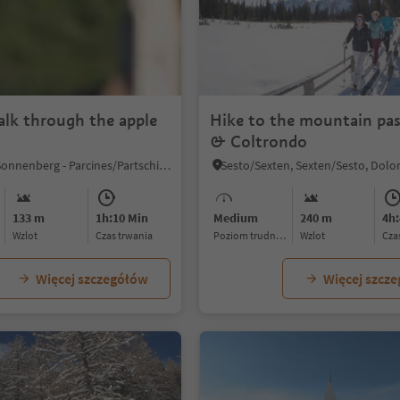
alk through the apple
Hike to the mountain pas
& Coltrondo
Montesole/Sonnenberg - Parcines/Partschins, Partschins/Parcines, Meran/Merano and environs
133 m
1h:10 Min
Medium
240 m
4h:
Wzlot
czas trwania
Poziom trudności
Wzlot
cz
Więcej szczegółów
Więcej szcz