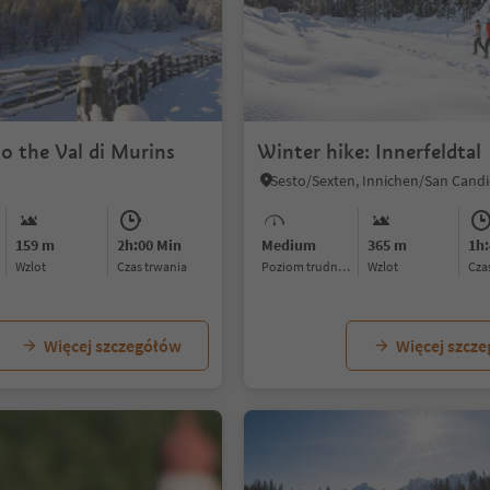
1/5
o the Val di Murins
Winter hike: Innerfeldtal
159 m
2h:00 Min
Medium
365 m
1h:
Wzlot
czas trwania
Poziom trudności
Wzlot
cz
Więcej szczegółów
Więcej szcz