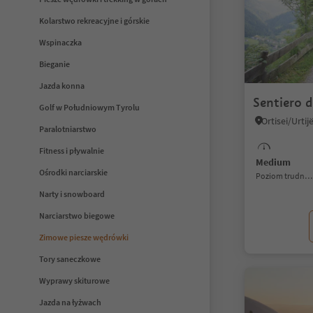
Kolarstwo rekreacyjne i górskie
Wspinaczka
Bieganie
Jazda konna
Sentiero d
Golf w Południowym Tyrolu
Ortisei/Urtij
Paralotniarstwo
Fitness i pływalnie
Medium
Ośrodki narciarskie
Poziom trudności
Narty i snowboard
Narciarstwo biegowe
Zimowe piesze wędrówki
Tory saneczkowe
Wyprawy skiturowe
Jazda na łyżwach