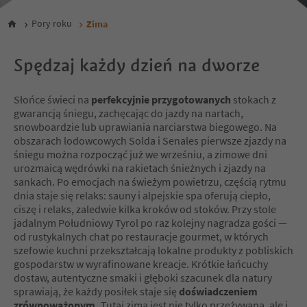
Pory roku
Zima
Spędzaj każdy dzień na dworze
Słońce świeci na
perfekcyjnie przygotowanych
stokach z
gwarancją śniegu, zachęcając do jazdy na nartach,
snowboardzie lub uprawiania narciarstwa biegowego. Na
obszarach lodowcowych Solda i Senales pierwsze zjazdy na
śniegu można rozpocząć już we wrześniu, a zimowe dni
urozmaicą wędrówki na rakietach śnieżnych i zjazdy na
sankach. Po emocjach na świeżym powietrzu, częścią rytmu
dnia staje się relaks: sauny i alpejskie spa oferują ciepło,
ciszę i relaks, zaledwie kilka kroków od stoków. Przy stole
jadalnym Południowy Tyrol po raz kolejny nagradza gości —
od rustykalnych chat po restauracje gourmet, w których
szefowie kuchni przekształcają lokalne produkty z pobliskich
gospodarstw w wyrafinowane kreacje. Krótkie łańcuchy
dostaw, autentyczne smaki i głęboki szacunek dla natury
sprawiają, że każdy posiłek staje się
doświadczeniem
zrównoważonym.
Tutaj zima jest nie tylko przeżywana, ale i