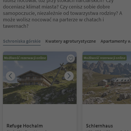
lubisz nocować tuż przy stokach narciarskich? Czy
doceniasz klimat miasta? Czy cenisz sobie dobre
samopoczucie, niezależnie od towarzystwa rodziny? A
może wolisz nocować na parterze w chatach i
tawernach?
Znajdujesz się na suwaku z zakładkami. Wybierz zakładkę, aby zobac
Schroniska górskie
Kwatery agroturystyczne
Apartamenty w
Możliwość rezerwacji online
Możliwość rezerwacji online
1
/
2
Refuge Hochalm
Schlernhaus