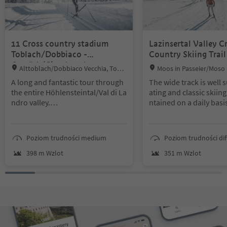
11 Cross country stadium
Lazinsertal Valley C
Toblach/Dobbiaco -
Country Skiing Trail
Gemärk/Cimabanche
Location:
Location:
Alttoblach/Dobbiaco Vecchia, Tobla
Moos in Passeier/Moso i
ch/Dobbiaco, Dolomites Region 3 Zinn
eran/Merano and environ
A long and fantastic tour through
The wide track is well s
en
the entire Höhlensteintal/Val di La
ating and classic skiing
ndro valley.
ntained on a daily basi
“Im Gemärk” is the German name
re and after arriving in
for a pass height located at 1,530
nes, there’s a trail to Z
m. Shortly before the pass, the pr
s cross-country skiing tr
Poziom trudności medium
Poziom trudności diff
ovincial border runs between the
y accessible without re
provinces of South Tyrol and Bell
nd has easy, medium-di
398 m Wzlot
351 m Wzlot
uno.
d challenging sections
y back to Pfelders/Plan
hl) there’re a number o
cents, where skiers ne
the lookout for pedest
ncoming cross-country 
route from Plan to the 