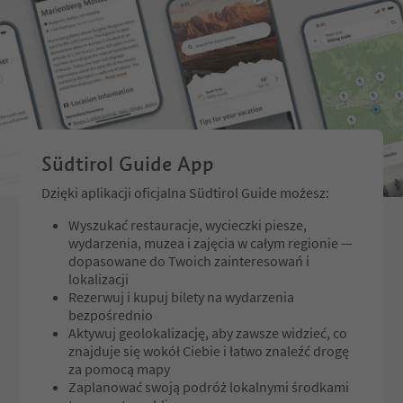
m mountain pasture is 
ky due in part to the lo
nd steep incline. But at
in the wide valley basi
e can enjoy almost effo
g at 680 m per lap on a
he lap around Lazines 
llenging, at 1,336 m per
2 m run.
Südtirol Guide App
Dzięki aplikacji oficjalna Südtirol Guide możesz:
Wyszukać restauracje, wycieczki piesze,
wydarzenia, muzea i zajęcia w całym regionie —
dopasowane do Twoich zainteresowań i
lokalizacji
Rezerwuj i kupuj bilety na wydarzenia
bezpośrednio
Aktywuj geolokalizację, aby zawsze widzieć, co
znajduje się wokół Ciebie i łatwo znaleźć drogę
za pomocą mapy
Zaplanować swoją podróż lokalnymi środkami