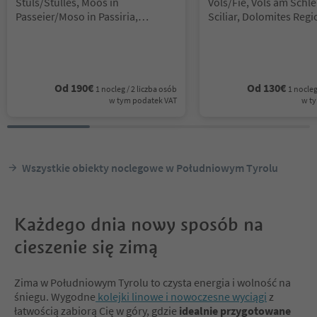
Lokalizacja:
Lokalizacja:
Stuls/Stulles, Moos in
Völs/Fiè, Völs am Schle
Passeier/Moso in Passiria,
Sciliar, Dolomites Regi
Meran/Merano and environs
Alm
Od
190
€
Od
130
€
1 nocleg / 2 liczba osób
1 nocleg
w tym podatek VAT
w t
Wszystkie obiekty noclegowe w Południowym Tyrolu
Każdego dnia nowy sposób na
cieszenie się zimą
Zima w Południowym Tyrolu to czysta energia i wolność na
śniegu. Wygodne
kolejki linowe i nowoczesne wyciągi
z
łatwością zabiorą Cię w góry, gdzie
idealnie przygotowane