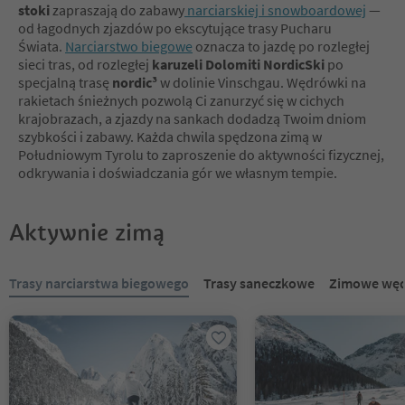
stoki
zapraszają do zabawy
narciarskiej i snowboardowej
—
od łagodnych zjazdów po ekscytujące trasy Pucharu
Świata.
Narciarstwo biegowe
oznacza to jazdę po rozległej
sieci tras, od rozległej
karuzeli Dolomiti NordicSki
po
specjalną trasę
nordic³
w dolinie Vinschgau. Wędrówki na
rakietach śnieżnych pozwolą Ci zanurzyć się w cichych
krajobrazach, a zjazdy na sankach dodadzą Twoim dniom
szybkości i zabawy. Każda chwila spędzona zimą w
Południowym Tyrolu to zaproszenie do aktywności fizycznej,
odkrywania i doświadczania gór we własnym tempie.
Aktywnie zimą
Znajdujesz się na suwaku z zakładkami. Wybierz zakładkę, aby zobac
Trasy narciarstwa biegowego
Trasy saneczkowe
Zimowe węd