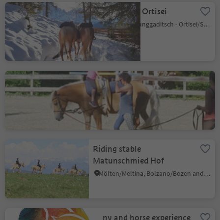
Horse Riding Ortisei
Roncadizza/Runggaditsch - Ortisei/St.Ulrich, Urtijëi/Ortisei, Dolomites Region Val Gardena
Horse riding stable in
Nalles
Schernag/Schernag, Nals/Nalles, Meran/Merano and environs
Riding stable
Matunschmied Hof
Mölten/Meltina, Bolzano/Bozen and environs
Pony and horse experience