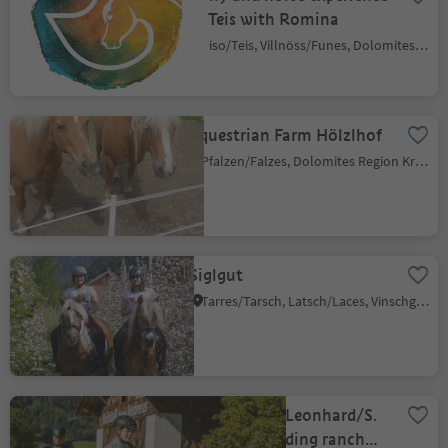
in Teis with Romina
Tiso/Teis, Villnöss/Funes, Dolomites Region Lüsen Villnöss
Equestrian Farm Hölzlhof
Pfalzen/Falzes, Dolomites Region Kronplatz/Plan de Corones
Siglgut
Tarres/Tarsch, Latsch/Laces, Vinschgau/Val Venosta
Riding in St. Leonhard/S.
Leonardo: Riding ranch