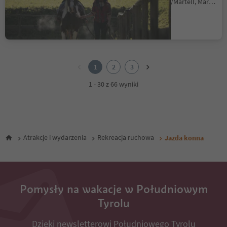
Ganda/Gand - Martello/Martell, Martell/Martello, Vinschgau/Val Venosta
1
2
1
2
3
3
1 - 30 z 66 wyniki
Atrakcje i wydarzenia
Rekreacja ruchowa
Jazda konna
Pomysły na wakacje w Południowym
Tyrolu
Dzięki newsletterowi Południowego Tyrolu