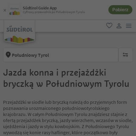
Südtirol Guide App
Pobierz
Cyfrowy przewodnik po Południowym Tyrolu
lin
ulubione
link uży
Południowy Tyrol
brak ak
Jazda konna i przejażdżki
bryczką w Południowym Tyrolu
Przejażdżki w siodle lub bryczką należą do przyjemnych form
poznawania urozmaiconego południowotyrolskiego
krajobrazu. W całym Południowym Tyrolu znajdziesz stajnie z
ofertą przejażdżek bryczką, jazdy wierzchem, wczasów w siodle,
ujeżdżenia i jazdy w stylu kowbojskim. Z Południowego Tyrolu
wywodzą się konie rasy haflinger, które początkowo były