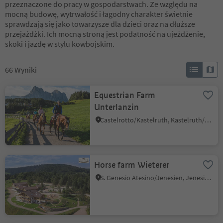
przeznaczone do pracy w gospodarstwach. Ze względu na
mocną budowę, wytrwałość i łagodny charakter świetnie
sprawdzają się jako towarzysze dla dzieci oraz na dłuższe
przejażdżki. Ich mocną stroną jest podatność na ujeżdżenie,
skoki i jazdę w stylu kowbojskim.
66
Wyniki
Equestrian Farm
Unterlanzin
Castelrotto/Kastelruth, Kastelruth/Castelrotto, Dolomites Region Seiser Alm
Horse farm Wieterer
S. Genesio Atesino/Jenesien, Jenesien/San Genesio Atesino, Bolzano/Bozen and environs