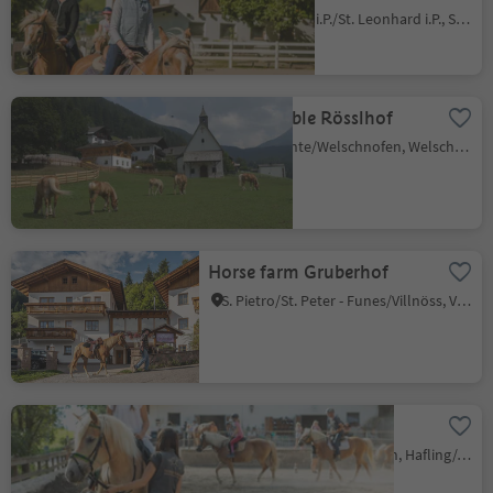
Andreus
San Leonardo i.P./St. Leonhard i.P., St.Leonhard in Passeier/San Leonardo in Passiria, Meran/Merano and environs
Riding stable Rösslhof
Nova Levante/Welschnofen, Welschnofen/Nova Levante, Dolomites Region Eggental
Horse farm Gruberhof
S. Pietro/St. Peter - Funes/Villnöss, Villnöss/Funes, Dolomites Region Lüsen Villnöss
Riding stable Sulfner
Santa Caterina/St. Kathrein, Hafling/Avelengo, Meran/Merano and environs