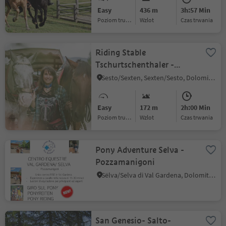
Easy
436 m
3h:57 Min
Poziom trudności
Wzlot
czas trwania
Riding Stable
Tschurtschenthaler -
Sleigh drawn by horses
Sesto/Sexten, Sexten/Sesto, Dolomites Region 3 Zinnen
Easy
172 m
2h:00 Min
Poziom trudności
Wzlot
czas trwania
Pony Adventure Selva -
Pozzamanigoni
Sëlva/Selva di Val Gardena, Dolomites Region Val Gardena
San Genesio- Salto-