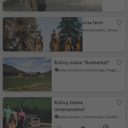
Unterwirt - Horse farm
S. Genesio Atesino/Jenesien, Jenesien/San Genesio Atesino, Bolzano/Bozen and environs
Riding stable "Bodnerhof"
Braies di Dentro/Innerprags, Prags/Braies, Dolomites Region 3 Zinnen
Riding Stable
Unterlanerhof
Sesto/Sexten, Innichen/San Candido, Dolomites Region 3 Zinnen