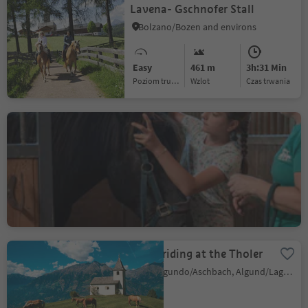
Lavena- Gschnofer Stall
Bolzano/Bozen and environs
Easy
461 m
3h:31 Min
Poziom trudności
Wzlot
czas trwania
Alps Coliseum Riding
Centre Felix Baron Longo
Easy
0 m
0h:00 Min
Poziom trudności
Wzlot
czas trwania
Horse riding at the Tholer
Rio Lagundo/Aschbach, Algund/Lagundo, Meran/Merano and environs