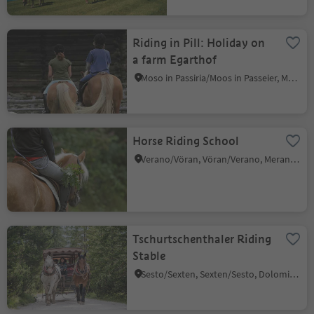
Riding in Pill: Holiday on
a farm Egarthof
Moso in Passiria/Moos in Passeier, Moos in Passeier/Moso in Passiria, Meran/Merano and environs
Horse Riding School
Verano/Vöran, Vöran/Verano, Meran/Merano and environs
Tschurtschenthaler Riding
Stable
Sesto/Sexten, Sexten/Sesto, Dolomites Region 3 Zinnen