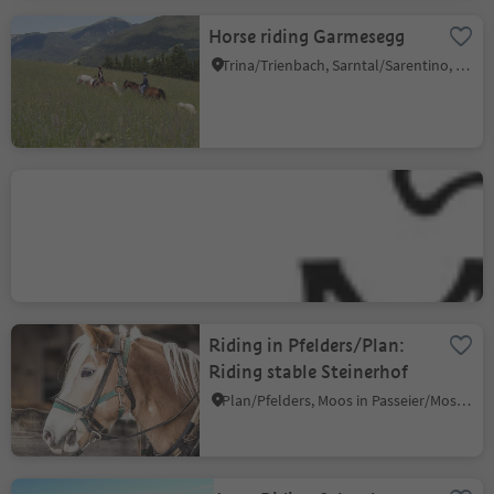
Horse riding Garmesegg
Trina/Trienbach, Sarntal/Sarentino, Bolzano/Bozen and environs
Horse riding Minert
Ortisei/Urtijëi/St. Ulrich/Urtijëi, Urtijëi/Ortisei, Dolomites Region Val Gardena
Riding in Pfelders/Plan:
Riding stable Steinerhof
Plan/Pfelders, Moos in Passeier/Moso in Passiria, Meran/Merano and environs