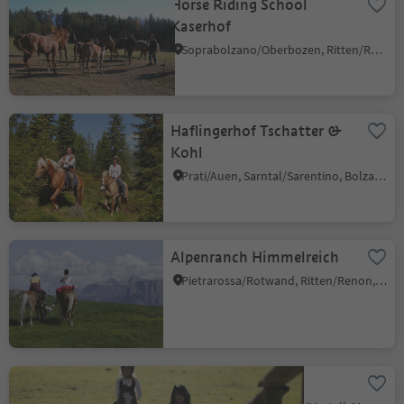
Horse Riding School
Kaserhof
Soprabolzano/Oberbozen, Ritten/Renon, Bolzano/Bozen and environs
Haflingerhof Tschatter &
Kohl
Prati/Auen, Sarntal/Sarentino, Bolzano/Bozen and environs
Alpenranch Himmelreich
Pietrarossa/Rotwand, Ritten/Renon, Bolzano/Bozen and environs
Rona Ranch