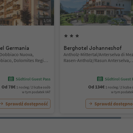
1
/
16
iazdki
3
Gwiazdki
el Germania
Berghotel Johanneshof
Lokalizacja:
Dobbiaco Nuova,
Antholz-Mittertal/Anterselva di Me
biaco, Dolomites Region
Rasen-Antholz/Rasun Anterselva,
Dolomites Region Kronplatz/Plan 
Corones
Südtirol Guest Pass
Südtirol Guest 
Od
78
€
Od
134
€
1 nocleg / 2 liczba osób
1 nocleg / 2 liczba
w tym podatek VAT
w tym podatek
Sprawdź dostępność
Sprawdź dostępno