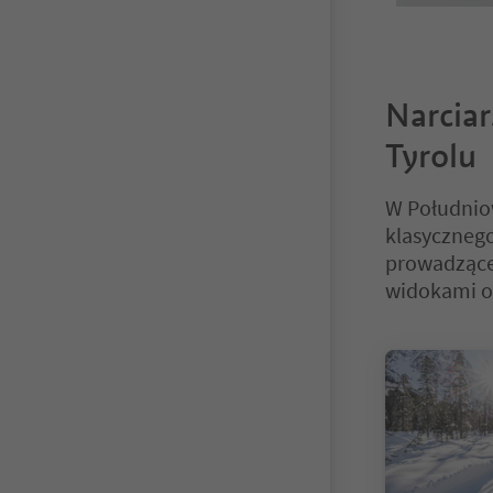
Narcia
Tyrolu
W Południow
klasycznego
prowadzące 
widokami or
Znajdujesz się