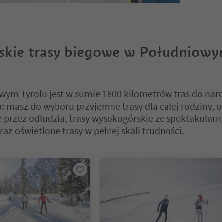
rskie trasy biegowe w Południow
ym Tyrolu jest w sumie 1800 kilometrów tras do nar
: masz do wyboru przyjemne trasy dla całej rodziny, o
przez odludzia, trasy wysokogórskie ze spektakular
az oświetlone trasy w pełnej skali trudności.
 na suwaku z zakładkami. Wybierz zakładkę, aby zobaczyć jej zawartoś