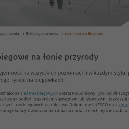
i wydarzenia
Rekreacja ruchowa
Narciarstwo biegowe
biegowe na łonie przyrody
zyjemność na wszystkich poziomach i w każdym stylu:
ego Tyrolu na biegówkach.
rozmaicona
sieć tras biegowych
oplata Południowy Tyrol od Vinschgau
yrusz na podbój tras stylem klasycznym lub łyżwowym. Rozkoszuj s
karuzeli tras biegowych w królestwie Dolomitów UNESCO oraz
nord
eżonej okolicy. Uwieńczeniem dnia na nartach niech będzie uczta w