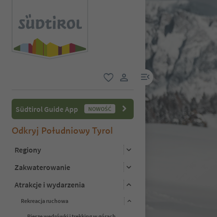
link menu
ulubione
link użytkownika
Südtirol Guide App
NOWOŚĆ
Odkryj Południowy Tyrol
Regiony
Zakwaterowanie
Atrakcje i wydarzenia
Rekreacja ruchowa
Piesze wędrówki i trekking w górach