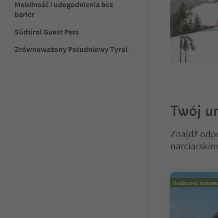
Mobilność i udogodnienia bez
barier
Südtirol Guest Pass
Zrównoważony Południowy Tyrol
Twój ur
Znajdź odp
narciarskim
Znajdujesz się
Możliwość rezerwa