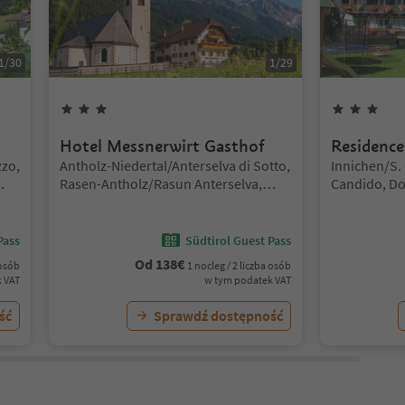
1
/
30
1
/
29
3
Gwiazdki
3
Gw
Hotel Messnerwirt Gasthof
Residence
Lokalizacja:
Lokalizacja:
zzo,
Antholz-Niedertal/Anterselva di Sotto,
Innichen/S.
Rasen-Antholz/Rasun Anterselva,
Candido, Do
de
Dolomites Region Kronplatz/Plan de
Corones
Pass
Südtirol Guest Pass
Od
138
€
 osób
1 nocleg / 2 liczba osób
 VAT
w tym podatek VAT
ść
Sprawdź dostępność