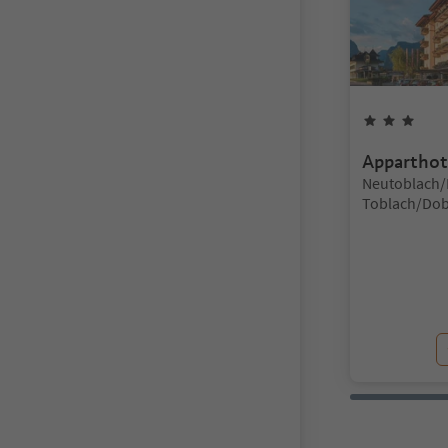
3
Gw
Apparthot
Lokalizacja:
Neutoblach/
Toblach/Dob
3 Zinnen