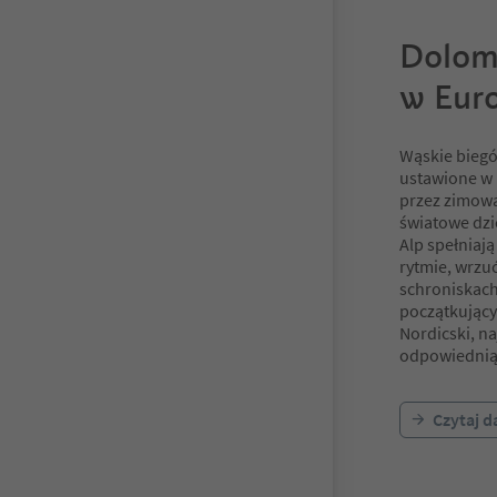
Dolomi
w Euro
Wąskie biegó
ustawione w 
przez zimową
światowe dz
Alp spełniaj
rytmie, wrzuć
schroniskach
początkujący
Nordicski, na
odpowiednią 
Czytaj d