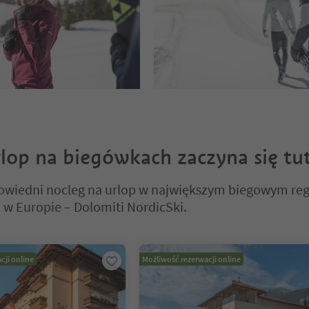
lop na biegówkach zaczyna się tut
owiedni nocleg na urlop w największym biegowym reg
 w Europie – Dolomiti NordicSki.
 na suwaku z zakładkami. Wybierz zakładkę, aby zobaczyć jej zawartoś
cji online
Możliwość rezerwacji online