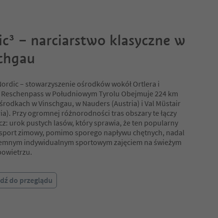
ic³ – narciarstwo klasyczne w
chgau
ordic – stowarzyszenie ośrodków wokół Ortlera i
y Reschenpass w Południowym Tyrolu Obejmuje 224 km
ośrodkach w Vinschgau, w Nauders (Austria) i Val Müstair
ia). Przy ogromnej różnorodności tras obszary te łączy
cz: urok pustych lasów, który sprawia, że ten popularny
 sport zimowy, pomimo sporego napływu chętnych, nadal
yjemnym indywidualnym sportowym zajęciem na świeżym
powietrzu.
jdź do przeglądu