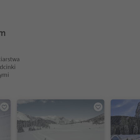
ym
ciarstwa
dcinki
nymi
ć. Naciśnij Enter lub Spację, aby wejść do karty suwaka. Naciśnij E