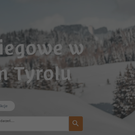
biegowe w
 Tyrolu
akcje
ydarzeń…