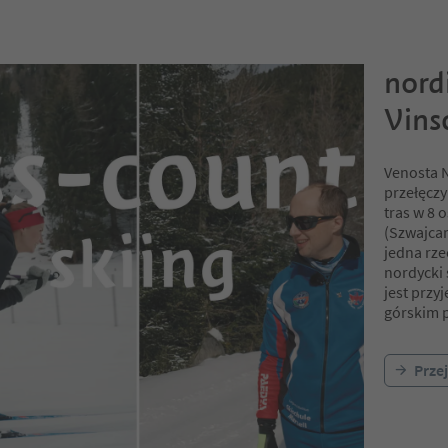
nord
Vins
Venosta N
przełęcz
tras w 8 
(Szwajcar
jedna rze
nordycki
jest prz
górskim 
Prze