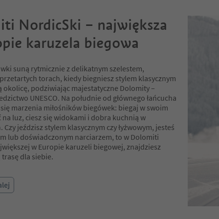
ti NordicSki – największa
pie karuzela biegowa
wki suną rytmicznie z delikatnym szelestem,
przetartych torach, kiedy biegniesz stylem klasycznym
 okolicę, podziwiając majestatyczne Dolomity –
iedzictwo UNESCO. Na południe od głównego łańcucha
ą się marzenia miłośników biegówek: biegaj w swoim
 na luz, ciesz się widokami i dobra kuchnią w
. Czy jeździsz stylem klasycznym czy łyżwowym, jesteś
m lub doświadczonym narciarzem, to w Dolomiti
jwiększej w Europie karuzeli biegowej, znajdziesz
trasę dla siebie.
alej