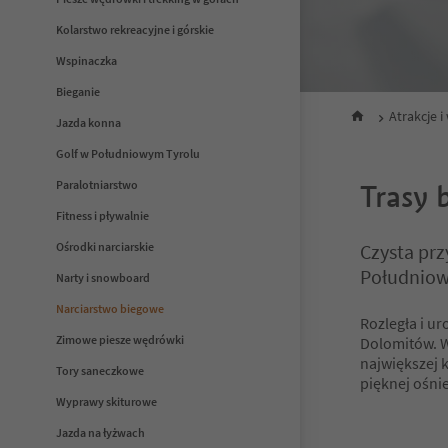
Kolarstwo rekreacyjne i górskie
Wspinaczka
Bieganie
Atrakcje 
Jazda konna
Golf w Południowym Tyrolu
Paralotniarstwo
Trasy 
Fitness i pływalnie
Ośrodki narciarskie
Czysta pr
Południow
Narty i snowboard
Narciarstwo biegowe
Rozległa i u
Zimowe piesze wędrówki
Dolomitów. W
największej 
Tory saneczkowe
pięknej ośni
Wyprawy skiturowe
Jazda na łyżwach