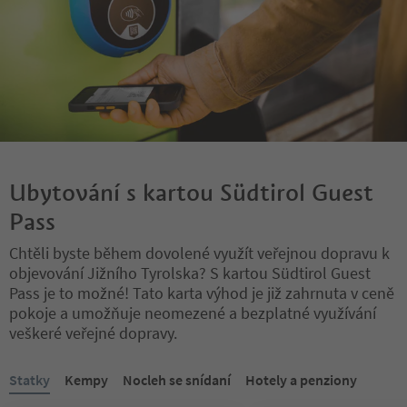
Ubytování s kartou Südtirol Guest
Pass
Chtěli byste během dovolené využít veřejnou dopravu k
objevování Jižního Tyrolska? S kartou Südtirol Guest
Pass je to možné! Tato karta výhod je již zahrnuta v ceně
pokoje a umožňuje neomezené a bezplatné využívání
veškeré veřejné dopravy.
Nacházíte se na tabulkovém posuvníku. Vyberte kartu pro zobraze
Statky
Kempy
Nocleh se snídaní
Hotely a penziony