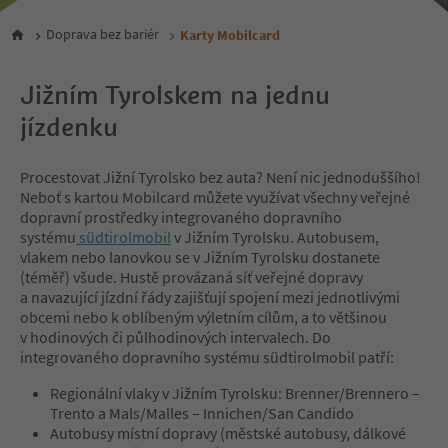
Doprava bez bariér
Karty Mobilcard
Jižním Tyrolskem na jednu
jízdenku
Procestovat Jižní Tyrolsko bez auta? Není nic jednoduššího!
Neboť s kartou Mobilcard můžete využívat všechny veřejné
dopravní prostředky integrovaného dopravního
systému
südtirolmobil
v Jižním Tyrolsku. Autobusem,
vlakem nebo lanovkou se v Jižním Tyrolsku dostanete
(téměř) všude. Hustě provázaná síť veřejné dopravy
a navazující jízdní řády zajišťují spojení mezi jednotlivými
obcemi nebo k oblíbeným výletním cílům, a to většinou
v hodinových či půlhodinových intervalech. Do
integrovaného dopravního systému südtirolmobil patří:
Regionální vlaky v Jižním Tyrolsku: Brenner/Brennero –
Trento a Mals/Malles – Innichen/San Candido
Autobusy místní dopravy (městské autobusy, dálkové