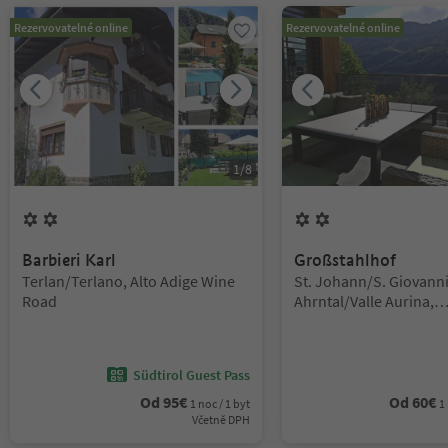
Rezervovatelné online
Rezervovatelné online
1
/
8
2
Květiny
2
Květiny
Barbieri Karl
Großstahlhof
Lokalita:
Lokalita:
Terlan/Terlano, Alto Adige Wine
St. Johann/S. Giovanni
Road
Ahrntal/Valle Aurina,
Ahrntal/Valle Aurina
Südtirol Guest Pass
Od
95
€
Od
60
€
1 noc / 1 byt
1
Včetně DPH