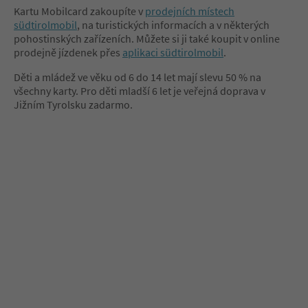
Kartu Mobilcard zakoupíte v
prodejních místech
südtirolmobil
, na turistických informacích a v některých
pohostinských zařízeních. Můžete si ji také koupit v online
prodejně jízdenek přes
aplikaci südtirolmobil
.
Děti a mládež ve věku od 6 do 14 let mají slevu 50 % na
všechny karty. Pro děti mladší 6 let je veřejná doprava v
Jižním Tyrolsku zadarmo.