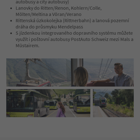
autobusy a city autobusy)
Lanovky do Ritten/Renon, Kohlern/Colle,
Mölten/Meltina a Vöran/Verano
Rittenská úzkokolejka (Rittnerbahn) a lanová pozemní
dráha do průsmyku Mendelpass
S jízdenkou integrovaného dopravního systému můžete
využít i poštovní autobusy PostAuto Schweiz mezi Mals a
Müstairem.