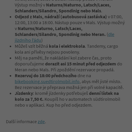
Výstup možný v
Naturns/Naturno, Latsch/Laces,
Schlanders/Silandro, Spondinig nebo Mals
.
Odjezd z Mals, nádraží (autobusová zastávka)
v 07:00,
12:00, 13:00 a 18:00. Nástup pouze v Mals. Výstup možný
v
Naturns/Naturno, Latsch/Laces,
Schlanders/Silandro, Spondinig nebo Meran.
(
dle
jízdního řádu
)
Můžeš vzít běžná
kola i elektrokola
. Tandemy, cargo
kola ani přívěsy nejsou povoleny.
Měj na paměti, že nakládání kol zabere čas, proto
doporučujeme
dorazit asi 15 minut před odjezdem
do
Meran nebo Mals. Při zpoždění rezervace propadá.
Rezervuj do 18:00 předchozího
dne na
bikebooking.suedtirolmobil.info
, abys měl jisté místo.
Bez rezervace je přeprava možná jen při volné kapacitě.
Jízdenky
: kromě jízdenky potřebuješ
denní lístek na
kolo za 7,50 €.
Koupíš ho v automatech südtirolmobil
nebo v aplikaci. Kup ho před odjezdem.
Další informace
zde
.