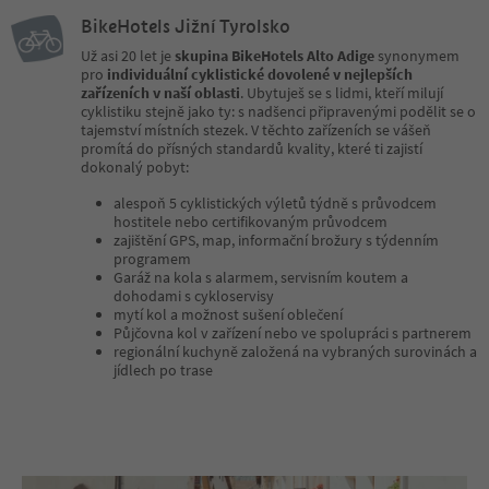
BikeHotels Jižní Tyrolsko
Už asi 20 let je
skupina BikeHotels Alto Adige
synonymem
pro
individuální cyklistické dovolené v nejlepších
zařízeních v naší oblasti
. Ubytuješ se s lidmi, kteří milují
cyklistiku stejně jako ty: s nadšenci připravenými podělit se o
tajemství místních stezek. V těchto zařízeních se vášeň
promítá do přísných standardů kvality, které ti zajistí
dokonalý pobyt:
alespoň 5 cyklistických výletů týdně s průvodcem
hostitele nebo certifikovaným průvodcem
zajištění GPS, map, informační brožury s týdenním
programem
Garáž na kola s alarmem, servisním koutem a
dohodami s cykloservisy
mytí kol a možnost sušení oblečení
Půjčovna kol v zařízení nebo ve spolupráci s partnerem
regionální kuchyně založená na vybraných surovinách a
jídlech po trase