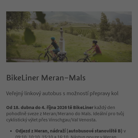
BikeLiner Meran–Mals
Veřejný linkový autobus s možností přepravy kol
Od 18. dubna do 4. října 2026 tě BikeLiner
každý den
pohodlně sveze z Meran/Merano do Mals. Ideální pro tvůj
cyklistický výlet přes Vinschgau/Val Venosta.
Odjezd z Meran, nádraží (autobusové stanoviště B)
v
09:10, 10:10, 15:10 a 16:10. Nástup pouze v Meran.