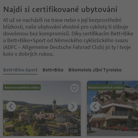
Najdi si certifikované ubytování
Ať už se nacházíš na trase nebo v její bezprostřední
blízkosti, naše ubytování vhodné pro cyklisty ti slibuje
dovolenou bez kompromisů. Díky certifikacím Bett+Bike
a Bett+Bike+Sport od Německého cyklistického svazu
(ADFC – Allgemeine Deutsche Fahrrad Club) jsi ty i tvoje
kolo v dobrých rukou.
Nacházíte se na tabulkovém posuvníku. Vyberte kartu pro zobraze
Bett+Bike-Sport
Bett+Bike
BikeHotels Jižní Tyrolsko
Rezervovatelné online
Rezervovatelné online
1
/
20