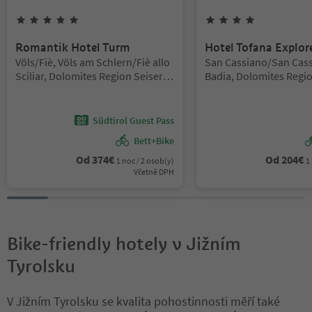
5
hvězdy
4
hvězdy
Romantik Hotel Turm
Hotel Tofana Explor
Lokalita:
Lokalita:
Völs/Fiè, Völs am Schlern/Fiè allo
San Cassiano/San Cass
Sciliar, Dolomites Region Seiser
Badia, Dolomites Regio
Alm
Badia
Südtirol Guest Pass
Bett+Bike
Od
374
€
Od
204
€
1 noc / 2 osob(y)
1
Včetně DPH
Bike-friendly hotely v Jižním
Tyrolsku
V Jižním Tyrolsku se kvalita pohostinnosti měří také