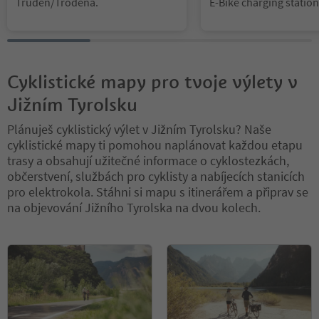
Truden/Trodena.
E-Bike charging station
Please bring your own 
able
Cyklistické mapy pro tvoje výlety v
Jižním Tyrolsku
Plánuješ cyklistický výlet v Jižním Tyrolsku? Naše
cyklistické mapy ti pomohou naplánovat každou etapu
trasy a obsahují užitečné informace o cyklostezkách,
občerstvení, službách pro cyklisty a nabíjecích stanicích
pro elektrokola. Stáhni si mapu s itinerářem a připrav se
na objevování Jižního Tyrolska na dvou kolech.