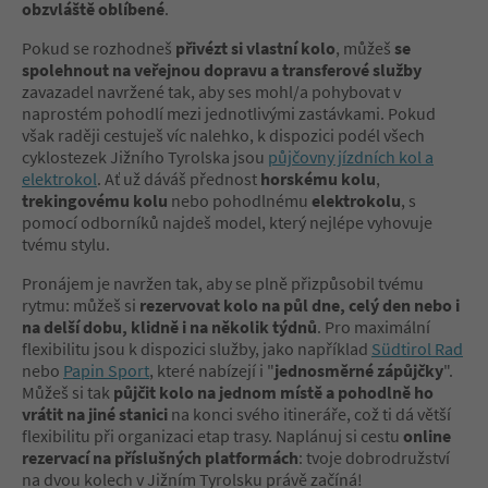
obzvláště oblíbené
.
Pokud se rozhodneš
přivézt si vlastní kolo
, můžeš
se
spolehnout na veřejnou dopravu a transferové služby
zavazadel navržené tak, aby ses mohl/a pohybovat v
naprostém pohodlí mezi jednotlivými zastávkami. Pokud
však raději cestuješ víc nalehko, k dispozici podél všech
cyklostezek Jižního Tyrolska jsou
půjčovny jízdních kol a
elektrokol
. Ať už dáváš přednost
horskému kolu
,
trekingovému kolu
nebo pohodlnému
elektrokolu
, s
pomocí odborníků najdeš model, který nejlépe vyhovuje
tvému stylu.
Pronájem je navržen tak, aby se plně přizpůsobil tvému
rytmu: můžeš si
rezervovat kolo na půl dne, celý den nebo i
na delší dobu, klidně i na několik týdnů
. Pro maximální
flexibilitu jsou k dispozici služby, jako například
Südtirol Rad
nebo
Papin Sport
, které nabízejí i "
jednosměrné zápůjčky
".
Můžeš si tak
půjčit kolo na jednom místě a pohodlně ho
vrátit na jiné stanici
na konci svého itineráře, což ti dá větší
flexibilitu při organizaci etap trasy. Naplánuj si cestu
online
rezervací na příslušných platformách
: tvoje dobrodružství
na dvou kolech v Jižním Tyrolsku právě začíná!