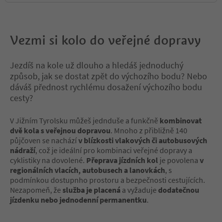
Vezmi si kolo do veřejné dopravy
Jezdíš na kole už dlouho a hledáš jednoduchý
způsob, jak se dostat zpět do výchozího bodu? Nebo
dáváš přednost rychlému dosažení výchozího bodu
cesty?
V Jižním Tyrolsku můžeš jednduše a funkčně
kombinovat
dvě kola s veřejnou dopravou
. Mnoho z přibližně 140
půjčoven se nachází
v blízkosti vlakových či autobusových
nádraží
, což je ideální pro kombinaci veřejné dopravy a
cyklistiky na dovolené.
Přeprava jízdních kol
je povolena
v
regionálních vlacích, autobusech a lanovkách
, s
podmínkou dostupnho prostoru a bezpečnosti cestujících.
Nezapomeň, že
služba je placená
a vyžaduje
dodatečnou
jízdenku nebo jednodenní permanentku
.