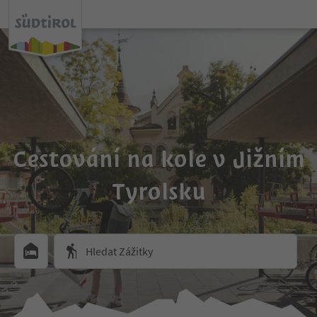
Cestování na kole v Jižním
Tyrolsku
Hledat Zážitky