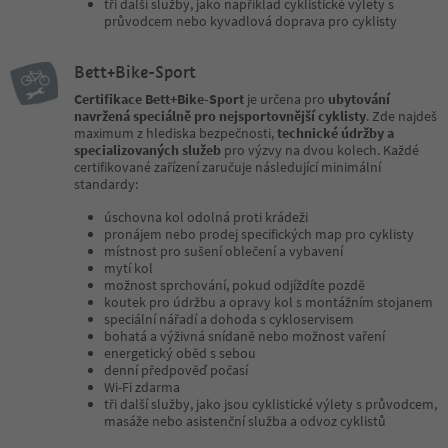
tři další služby, jako například cyklistické výlety s
průvodcem nebo kyvadlová doprava pro cyklisty
Bett+Bike-Sport
Certifikace Bett+Bike-Sport
je určena pro
ubytování
navržená speciálně pro nejsportovnější cyklisty
. Zde najdeš
maximum z hlediska bezpečnosti,
technické údržby a
specializovaných služeb
pro výzvy na dvou kolech. Každé
certifikované zařízení zaručuje následující minimální
standardy:
úschovna kol odolná proti krádeži
pronájem nebo prodej specifických map pro cyklisty
místnost pro sušení oblečení a vybavení
mytí kol
možnost sprchování, pokud odjíždíte pozdě
koutek pro údržbu a opravy kol s montážním stojanem
speciální nářadí a dohoda s cykloservisem
bohatá a výživná snídaně nebo možnost vaření
energetický oběd s sebou
denní předpověď počasí
Wi-Fi zdarma
tři další služby, jako jsou cyklistické výlety s průvodcem,
masáže nebo asistenční služba a odvoz cyklistů