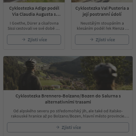
Cyklostezka Adige podél
Cyklostezka Val Pusteria a
Via Claudia Augusta s
její postranní údolí
postranními údolími
I Goethe, Dürer a císařovna
Neustálým stoupáním a
Sissi cestovali ve své době po
klesáním podél řek Rienza a
Via Claudia Augusta, aby si
Dráva projedeš zelené údolí
užili blahodárnou atmosféru
Pusteria. Na trase na tebe
Zjisti více
Zjisti více
jihu. Dnes se i ty můžeš vydat
čeká řada vesnic a kulturních
po této kulturně bohaté trase
památek.
a stejně jako naši předkové se
přiblížit zemi a jejím lidem.
Cyklostezka Brennero-Bolzano/Bozen do Salurna s
alternativními trasami
Od alpského severu po středomořský jih, ale také od italsko-
rakouské hranice až po Bolzano/Bozen, hlavní město provincie.
Doporučujeme ujet 96 kilometrů venkovskými i městskými
oblastmi v několika etapách, protože města podél trasy rozhodně
Zjisti více
stojí za návštěvu.