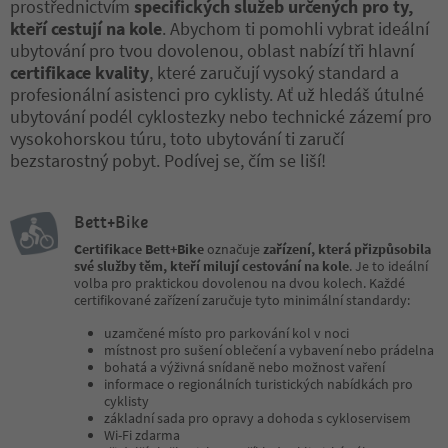
prostřednictvím
specifických služeb určených pro ty,
kteří cestují na kole
. Abychom ti pomohli vybrat ideální
ubytování pro tvou dovolenou, oblast nabízí tři hlavní
certifikace kvality
, které zaručují vysoký standard a
profesionální asistenci pro cyklisty. Ať už hledáš útulné
ubytování podél cyklostezky nebo technické zázemí pro
vysokohorskou túru, toto ubytování ti zaručí
bezstarostný pobyt. Podívej se, čím se liší!
Bett+Bike
Certifikace Bett+Bike
označuje
zařízení, která přizpůsobila
své služby těm, kteří milují cestování na kole
. Je to ideální
volba pro praktickou dovolenou na dvou kolech. Každé
certifikované zařízení zaručuje tyto minimální standardy:
uzamčené místo pro parkování kol v noci
místnost pro sušení oblečení a vybavení nebo prádelna
bohatá a výživná snídaně nebo možnost vaření
informace o regionálních turistických nabídkách pro
cyklisty
základní sada pro opravy a dohoda s cykloservisem
Wi-Fi zdarma