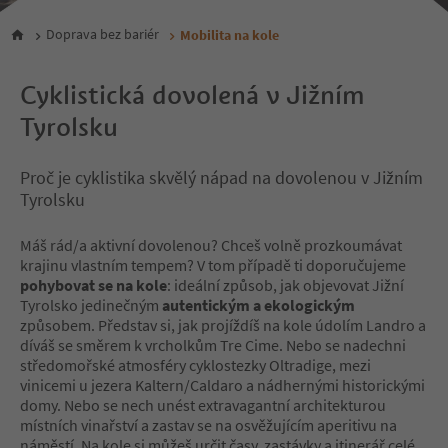
Doprava bez bariér
Mobilita na kole
Cyklistická dovolená v Jižním
Tyrolsku
Proč je cyklistika skvělý nápad na dovolenou v Jižním
Tyrolsku
Máš rád/a aktivní dovolenou? Chceš volně prozkoumávat
krajinu vlastním tempem? V tom případě ti doporučujeme
pohybovat se na kole
: ideální způsob, jak objevovat Jižní
Tyrolsko jedinečným
autentickým a ekologickým
způsobem. Představ si, jak projíždíš na kole údolím Landro a
díváš se směrem k vrcholkům Tre Cime. Nebo se nadechni
středomořské atmosféry cyklostezky Oltradige, mezi
vinicemi u jezera Kaltern/Caldaro a nádhernými historickými
domy. Nebo se nech unést extravagantní architekturou
místních vinařství a zastav se na osvěžujícím aperitivu na
náměstí. Na kole si můžeš určit časy, zastávky a itinerář celé