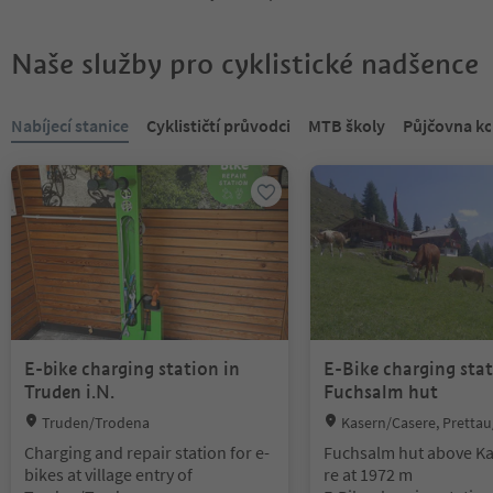
Naše služby pro cyklistické nadšence
Nacházíte se na tabulkovém posuvníku. Vyberte kartu pro zobraze
Nabíjecí stanice
Cyklističtí průvodci
MTB školy
Půjčovna ko
E-bike charging station in
E-Bike charging stat
Truden i.N.
Fuchsalm hut
Location:
Location:
Truden/Trodena
Kasern/Casere, Prettau
ntal/Valle Aurina
Charging and repair station for e-
Fuchsalm hut above K
bikes at village entry of
re at 1972 m