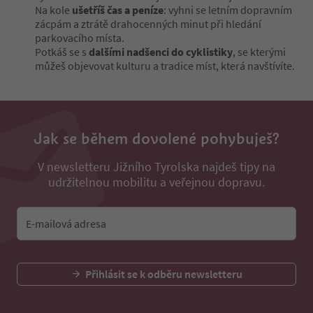
Na kole
ušetříš čas a peníze
: vyhni se letním dopravním
zácpám a ztrátě drahocenných minut při hledání
parkovacího místa.
Potkáš se s
dalšími nadšenci do cyklistiky
, se kterými
můžeš objevovat kulturu a tradice míst, která navštívíte.
Jak se během dovolené pohybuješ?
V newsletteru Jižního Tyrolska najdeš tipy na
udržitelnou mobilitu a veřejnou dopravu.
E-mailová adresa
Přihlásit se k odběru newsletteru