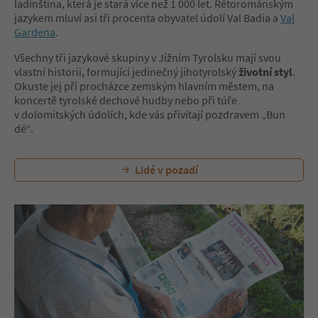
ladinština, která je stará více než 1 000 let. Rétorománským
jazykem mluví asi tři procenta obyvatel údolí Val Badia a
Val
Gardena
.
Všechny tři jazykové skupiny v Jižním Tyrolsku mají svou
vlastní historii, formující jedinečný jihotyrolský
životní styl
.
Okuste jej při procházce zemským hlavním městem, na
koncertě tyrolské dechové hudby nebo při túře
v dolomitských údolích, kde vás přivítají pozdravem „Bun
dé“.
Lidé v pozadí