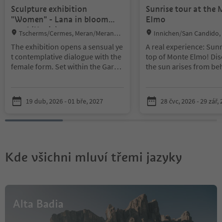
Sculpture exhibition
Sunrise tour at the
"Women" - Lana in bloom
Elmo
2026 (Kopie)
Location:
Location:
Tscherms/Cermes, Meran/Merano a
Innichen/San Candido,
nd environs
egion 3 Zinnen
The exhibition opens a sensual ye
A real experience: Sunr
t contemplative dialogue with the
top of Monte Elmo! Di
female form. Set within the Garde
the sun arises from be
ns of Kränzelhof in Tscherms, the
mountains and illumin
sculptures engage in a close exch
landscape. From the s
ange with the natural surroundin
Monte Elmo you can enj
19 dub, 2026 - 01 bře, 2027
28 čvc, 2026 - 29 zář,
gs, unfolding their impact throug
experience of nature w
h the interplay of art and landsca
panoramic views of th
pe.
Reduced lines, organic volume
and the Central Alps.
s, delicate surfaces and powerful
gestures shape the diverse physic
Kde všichni mluví třemi jazyky
al expressions of the works. They
intensify perception, draw attenti
on to presence, movement and sp
ace, and invite visitors to rediscov
er the poetic complexity of woma
Alta Badia
nhood on an aesthetic level.
An ex
hibition that harmoniously combi