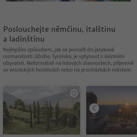
Poslouchejte němčinu, italštinu
a ladinštinu
Nejlepším způsobem, jak se ponořit do jazykové
rozmanitosti Jižního Tyrolska, je splynout s místními
obyvateli. Neformálně na lidových slavnostech, příjemně
ve vesnických hostincích nebo na procházkách městem.
Nacházíte se na tabulkovém posuvníku. Vyberte kartu pro zobraze