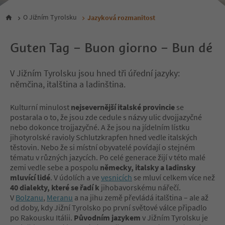
O Jižním Tyrolsku
Jazyková rozmanitost
Guten Tag – Buon giorno – Bun dé
V Jižním Tyrolsku jsou hned tři úřední jazyky:
němčina, italština a ladinština.
Kulturní minulost
nejsevernější italské provincie
se
postarala o to, že jsou zde cedule s názvy ulic dvojjazyčné
nebo dokonce trojjazyčné. A že jsou na jídelním lístku
jihotyrolské ravioly Schlutzkrapfen hned vedle italských
těstovin. Nebo že si místní obyvatelé povídají o stejném
tématu v různých jazycích. Po celé generace žijí v této malé
zemi vedle sebe a pospolu
německy, italsky a ladinsky
mluvící lidé
. V údolích a ve
vesnicích
se mluví celkem více než
40 dialekty, které se řadí k
jihobavorskému nářečí.
V
Bolzanu
,
Meranu
a na jihu země převládá italština – ale až
od doby, kdy Jižní Tyrolsko po první světové válce připadlo
po Rakousku Itálii.
Původním jazykem
v Jižním Tyrolsku je