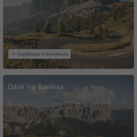
nes art, nature and contemplatio
n.
Price: garden admission
Naplánujte si dovolenou
Údolí Val Gardena