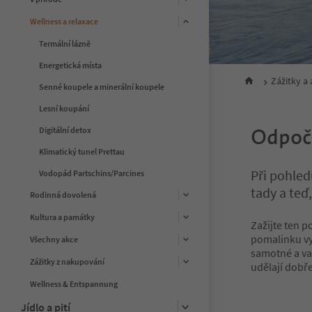
Wellness a relaxace
Termální lázně
Energetická místa
Zážitky a
Senné koupele a minerální koupele
Lesní koupání
Odpoči
Digitální detox
Klimatický tunel Prettau
Při pohled
Vodopád Partschins/Parcines
tady a teď
Rodinná dovolená
Kultura a památky
Zažijte ten p
pomalinku vyt
Všechny akce
samotné a va
Zážitky z nakupování
udělají dobře
Wellness & Entspannung
Jídlo a pití