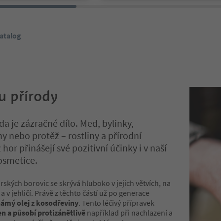
atalog
ou přírody
da je zázračné dílo. Med, bylinky,
y nebo protěž – rostliny a přírodní
hor přinášejí své pozitivní účinky i v naší
osmetice.
orských borovic se skrývá hluboko v jejich větvích, na
 a v jehličí. Právě z těchto částí už po generace
ámý olej z kosodřeviny
. Tento léčivý přípravek
en a působí protizánětlivě
například při nachlazení a