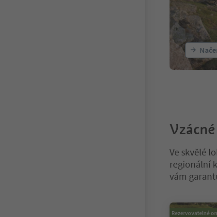
Načer
Vzácné
Ve skvělé l
regionální 
vám garantu
Nacházíte se n
Rezervovatelné on