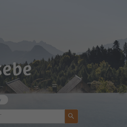
sebe
y
..