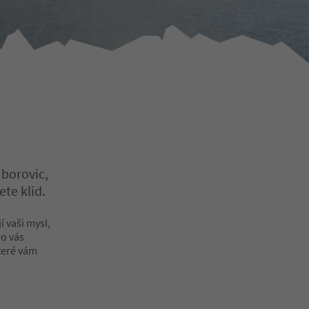
 borovic,
ete klid.
í vaši mysl,
ro vás
teré vám