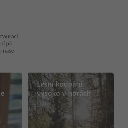
stauraci
ní při
u naše
Lesní koupání
le
vysoko v horách