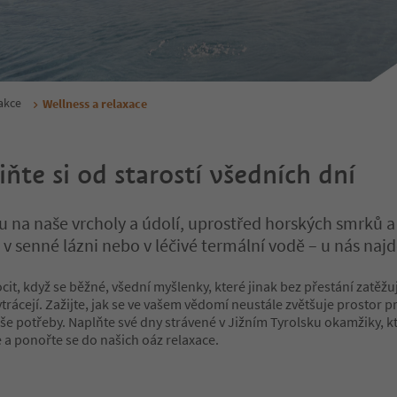
 akce
Wellness a relaxace
ňte si od starostí všedních dní
u na naše vrcholy a údolí, uprostřed horských smrků a
, v senné lázni nebo v léčivé termální vodě – u nás najd
ocit, když se běžné, všední myšlenky, které jinak bez přestání zatěžuj
rácejí. Zažijte, jak se ve vašem vědomí neustále zvětšuje prostor p
še potřeby. Naplňte své dny strávené v Jižním Tyrolsku okamžiky, k
 a ponořte se do našich oáz relaxace.