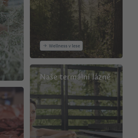
Wellness v lese
Naše termální lázně