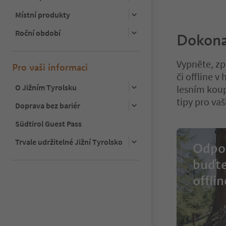
Místní produkty
Roční období
Dokona
Vypněte, zp
Pro vaši informaci
či offline 
O Jižním Tyrolsku
lesním koup
tipy pro va
Doprava bez bariér
Südtirol Guest Pass
Trvale udržitelné Jižní Tyrolsko
Odpoč
buďte
offlin