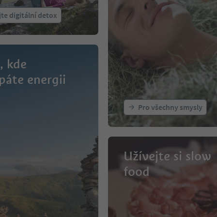
te digitální detox
, kde
páte energii
Pro všechny smysly
Užívejte si slow
food