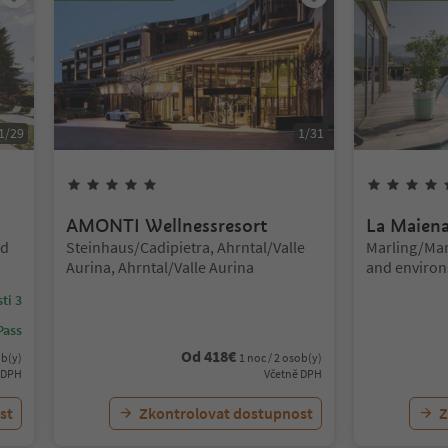
1
/
29
1
/
31
5
hvězdy
AMONTI Wellnessresort
La Maien
Lokalita:
Lokalita:
nd
Steinhaus/Cadipietra, Ahrntal/Valle
Marling/Ma
Aurina, Ahrntal/Valle Aurina
and environ
ti 3
Pass
Od
418
€
ob(y)
1 noc / 2 osob(y)
 DPH
Včetně DPH
st
Zkontrolovat dostupnost
Z