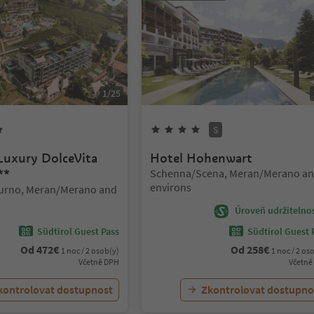
1
/
25
5
hvězdy
4
hvězdy
Superior
S
 Luxury DolceVita
Hotel Hohenwart
Lokalita:
**
Schenna/Scena, Meran/Merano a
environs
urno, Meran/Merano and
Úroveň udržitelnos
Südtirol Guest Pass
Südtirol Guest 
Od
472
€
Od
258
€
1 noc / 2 osob(y)
1 noc / 2 os
Včetně DPH
Včetně
kontrolovat dostupnost
Zkontrolovat dostupno