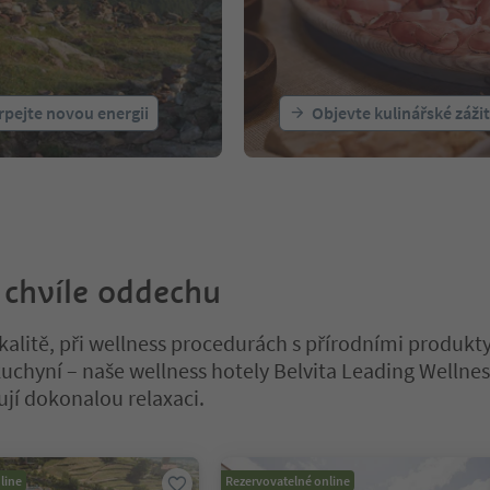
pejte novou energii
Objevte kulinářské záži
 chvíle oddechu
okalitě, při wellness procedurách s přírodními produkty
kuchyní – naše wellness hotely Belvita Leading Wellne
jí dokonalou relaxaci.
a tabulkovém posuvníku. Vyberte kartu pro zobrazení jejího obsahu
line
Rezervovatelné online