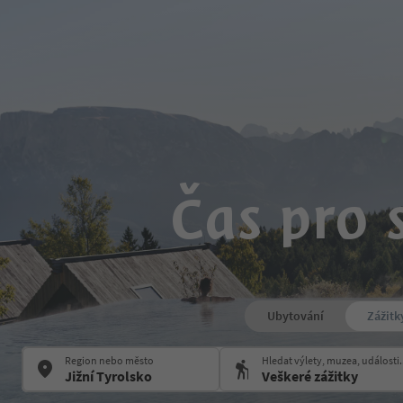
Čas pro 
Ubytování
Zážitk
Region nebo město
Hledat výlety, muzea, události.