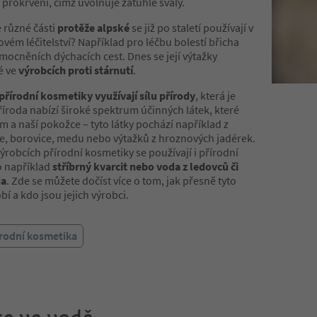
 prokrvení, čímž uvolňuje zatuhlé svaly.
e různé části
protěže alpské
se již po staletí používají v
ovém léčitelství? Například pro léčbu bolestí břicha
mocněních dýchacích cest. Dnes se její výtažky
é ve
výrobcích proti stárnutí
.
přírodní kosmetiky využívají sílu přírody
, která je
íroda nabízí široké spektrum účinných látek, které
m a naší pokožce – tyto látky pochází například z
vce, borovice, medu nebo výtažků z hroznových jadérek.
ýrobcích přírodní kosmetiky se používají i přírodní
o například
stříbrný kvarcit nebo voda z ledovců či
da
. Zde se můžete dočíst více o tom, jak přesně tyto
í a kdo jsou jejich výrobci.
írodní kosmetika