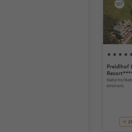
Preidlhof
Resort***
Lokalita:
Naturns/Nat
environs
Z