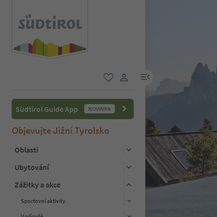
odkaz na menu
oblíbené
uživatelský odkaz
Südtirol Guide App
NOVINKA
Objevujte Jižní Tyrolsko
Oblasti
Ubytování
Zážitky a akce
Sportovní aktivity
V přírodě