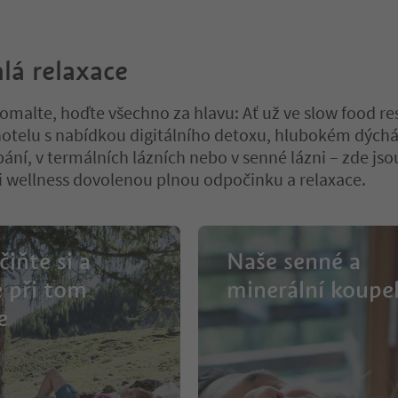
lá relaxace
omalte, hoďte všechno za hlavu: Ať už ve slow food re
v hotelu s nabídkou digitálního detoxu, hlubokém dýchá
ání, v termálních lázních nebo v senné lázni – zde jso
ši wellness dovolenou plnou odpočinku a relaxace.
iňte si a
Naše senné a
 při tom
minerální koupe
e