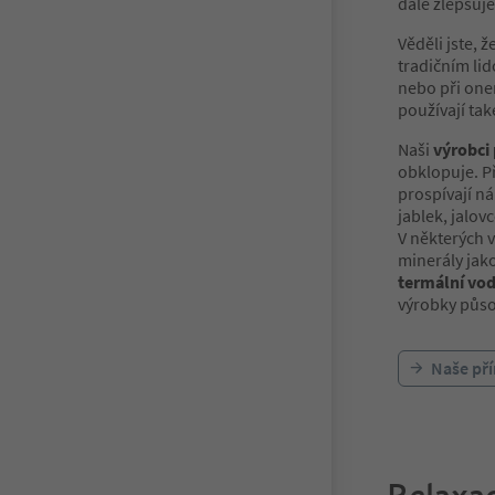
dále zlepšuje
Věděli jste, ž
tradičním lid
nebo při one
používají tak
Naši
výrobci 
obklopuje. Př
prospívají ná
jablek, jalo
V některých v
minerály jak
termální vo
výrobky působ
Naše př