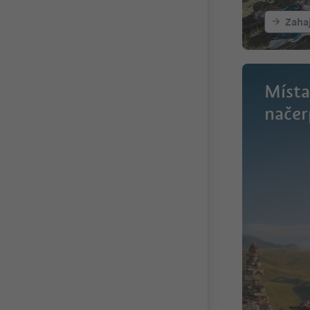
Zahaj
Místa
načer