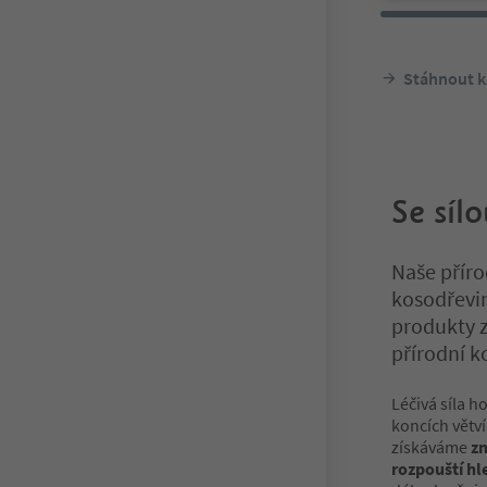
Stáhnout k
Se síl
Naše příro
kosodřevin
produkty z 
přírodní k
Léčivá síla h
koncích větví
získáváme
zn
rozpouští hl