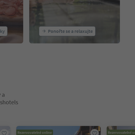
tky
Ponořte se a relaxujte
 a
sshotels
. Stiskněte Enter nebo Mezerník pro vstup do karty posuvníku. Sti
Rezervovatelné online
Rezervovatelné o