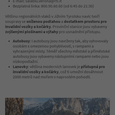
E-mail: salablu.verona@rfi.it
Bezplatná linka: 800.90.60.60 (od 6:45 do 21:30)
Většinu regionálních vlaků v Jižním Tyrolsku navíc tvoří
soupravy se
sníženou podlahou
a
dostatkem prostoru pro
invalidní vozíky a kočárky
. Provinční stanice jsou vybaveny
zvýšenými plošinami a výtahy
pro usnadnění přístupu.
Autobusy
: I autobusy jsou navrženy tak, aby vyhovovaly
osobám s omezenou pohyblivostí, s rampami a
vyhrazenými místy. Téměř všechny městské a příměstské
autobusy jsou vybaveny nástupními rampami nebo jsou
nízkopodlažní.
Lanovky
: většina moderních lanovek je
přístupná pro
invalidní vozíky a kočárky
, což ti umožní dosáhnout
2000 metrů nad mořem v naprostém pohodlí.