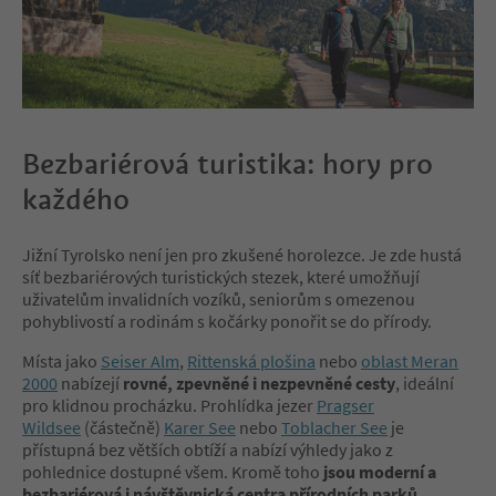
Bezbariérová turistika: hory pro
každého
Jižní Tyrolsko není jen pro zkušené horolezce. Je zde hustá
síť bezbariérových turistických stezek, které umožňují
uživatelům invalidních vozíků, seniorům s omezenou
pohyblivostí a rodinám s kočárky ponořit se do přírody.
Místa jako
Seiser Alm
,
Rittenská plošina
nebo
oblast Meran
2000
nabízejí
rovné, zpevněné i nezpevněné cesty
, ideální
pro klidnou procházku. Prohlídka jezer
Pragser
Wildsee
(částečně)
Karer See
nebo
Toblacher See
je
přístupná bez větších obtíží a nabízí výhledy jako z
pohlednice dostupné všem. Kromě toho
jsou moderní a
bezbariérová i návštěvnická centra přírodních parků
,