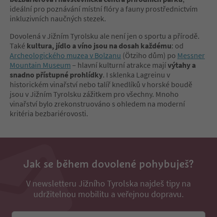
ideální pro poznávání místní flóry a fauny prostřednictvím
inkluzivních naučných stezek.
Dovolená v Jižním Tyrolsku ale není jen o sportu a přírodě.
Také
kultura, jídlo a víno jsou na dosah každému
: od
Archeologického muzea v Bolzanu
(Ötziho dům) po
Messner
Mountain Museum
– hlavní kulturní atrakce mají
výtahy a
snadno přístupné prohlídky
. I sklenka Lagreinu v
historickém vinařství nebo talíř knedlíků v horské boudě
jsou v Jižním Tyrolsku zážitkem pro všechny. Mnoho
vinařství bylo zrekonstruováno s ohledem na moderní
kritéria bezbariérovosti.
Jak se během dovolené pohybuješ?
V newsletteru Jižního Tyrolska najdeš tipy na
udržitelnou mobilitu a veřejnou dopravu.