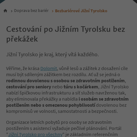
Doprava bez bariér
Bezbariérové Jižní Tyrolsko
Cestování po Jižním Tyrolsku bez
překážek
Jižní Tyrolsko je kraj, který vítá každého.
Věříme, že krása
Dolomit
, vůně lesů a zážitek z dosažení cíle
musí být sdíleným zážitkem bez rozdílu. Ať už se jedná o
rodinnou dovolenou s osobou se zdravotním postižením
,
cestování pro seniory
nebo
túru s kočárkem
, Jižní Tyrolsko
nabízí špičkovou infrastrukturu a síť služeb navrženou tak,
aby eliminovala překážky a nabídla
i osobám se zdravotním
postižením nebo s omezenou pohyblivostí
dovolenou bez
kompromisů ve volnosti, samostatnosti a bezpečnosti.
Organizace letních pobytů pro osoby se zdravotním
postižením s asistencí vyžaduje pečlivé plánování. Portál
"
Jižní Tyrolsko pro všechny
" je základním referenčním