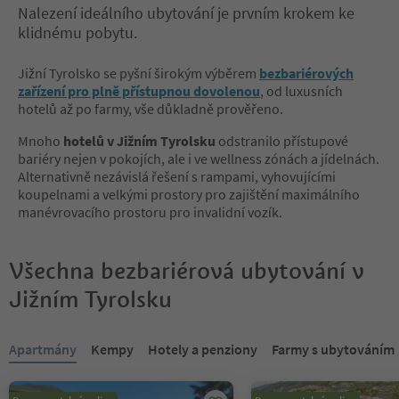
Nalezení ideálního ubytování je prvním krokem ke
klidnému pobytu.
Jižní Tyrolsko se pyšní širokým výběrem
bezbariérových
zařízení pro plně přístupnou dovolenou
, od luxusních
hotelů až po farmy, vše důkladně prověřeno.
Mnoho
hotelů v Jižním Tyrolsku
odstranilo přístupové
bariéry nejen v pokojích, ale i ve wellness zónách a jídelnách.
Alternativně nezávislá řešení s rampami, vyhovujícími
koupelnami a velkými prostory pro zajištění maximálního
manévrovacího prostoru pro invalidní vozík.
Všechna bezbariérová ubytování v
Jižním Tyrolsku
Nacházíte se na tabulkovém posuvníku. Vyberte kartu pro zobraze
Apartmány
Kempy
Hotely a penziony
Farmy s ubytováním