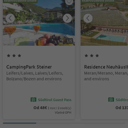
Rezervovatelné online
Rezervovatelné online
1
/
5
3
hvězdy
3
hvězdy
CampingPark Steiner
Residence Neuhäusl
Lokalita:
Lokalita:
Leifers/Laives, Laives/Leifers,
Meran/Merano, Meran
Bolzano/Bozen and environs
and environs
Südtirol Guest Pass
Südtir
Od
48
€
Od
13
1 noc / 2 osob(y)
Včetně DPH