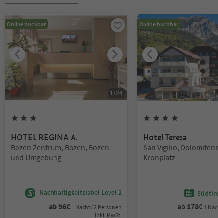
Online buchbar
Online buchbar
1
/
24
3
Sterne
4
Sterne
HOTEL REGINA A.
Hotel Teresa
Standort:
Standort:
Bozen Zentrum, Bozen, Bozen
San Vigilio, Dolomiten
und Umgebung
Kronplatz
Nachhaltigkeitslabel Level 2
Südtir
ab
96
€
ab
178
€
1 Nacht / 2 Personen
1 Nac
Inkl. MwSt.