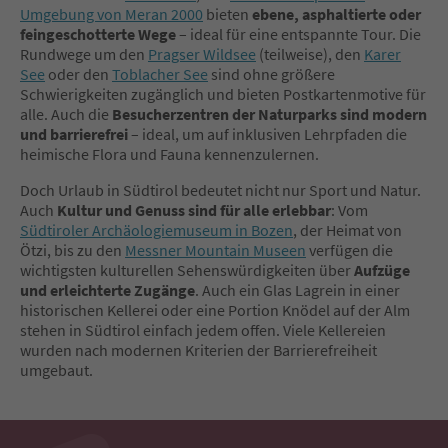
Umgebung von Meran 2000
bieten
ebene, asphaltierte oder
feingeschotterte Wege
– ideal für eine entspannte Tour. Die
Rundwege um den
Pragser Wildsee
(teilweise), den
Karer
See
oder den
Toblacher See
sind ohne größere
Schwierigkeiten zugänglich und bieten Postkartenmotive für
alle. Auch die
Besucherzentren der Naturparks sind modern
und barrierefrei
– ideal, um auf inklusiven Lehrpfaden die
heimische Flora und Fauna kennenzulernen.
Doch Urlaub in Südtirol bedeutet nicht nur Sport und Natur.
Auch
Kultur und Genuss sind für alle erlebbar
: Vom
Südtiroler Archäologiemuseum in Bozen
, der Heimat von
Ötzi, bis zu den
Messner Mountain Museen
verfügen die
wichtigsten kulturellen Sehenswürdigkeiten über
Aufzüge
und erleichterte Zugänge
. Auch ein Glas Lagrein in einer
historischen Kellerei oder eine Portion Knödel auf der Alm
stehen in Südtirol einfach jedem offen. Viele Kellereien
wurden nach modernen Kriterien der Barrierefreiheit
umgebaut.