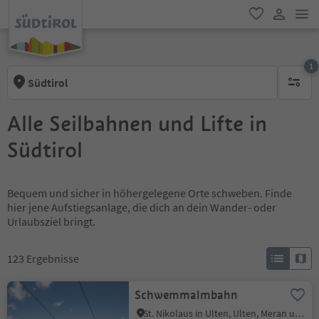
men
favorit
user lin
1
Südtirol
1 aktive
Alle Seilbahnen und Lifte in
Südtirol
Bequem und sicher in höhergelegene Orte schweben. Finde
hier jene Aufstiegsanlage, die dich an dein Wander- oder
Urlaubsziel bringt.
123
Ergebnisse
Schwemmalmbahn
St. Nikolaus in Ulten, Ulten, Meran und Umgebung