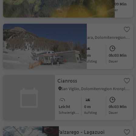
Leicht
0 m
0h:09 Min
Schwierigkeitsgrad
Aufstieg
Dauer
Col Pradat
Colfosco, Corvara, Dolomitenregion Alta Badia
Leicht
0 m
0h:03 Min
Schwierigkeitsgrad
Aufstieg
Dauer
Cianross
San Vigilio, Dolomitenregion Kronplatz
Leicht
0 m
0h:03 Min
Schwierigkeitsgrad
Aufstieg
Dauer
Falzarego - Lagazuoi