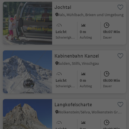
Jochtal
Vals, Mühlbach, Brixen und Umgebung
Leicht
0 m
0h:07 Min
Schwierigkeitsgrad
Aufstieg
Dauer
Kabinenbahn Kanzel
Sulden, Stilfs, Vinschgau
Leicht
0 m
0h:00 Min
Schwierigkeitsgrad
Aufstieg
Dauer
Langkofelscharte
Wolkenstein/Sëlva, Wolkenstein Gröden, Dolomitenregion Gröden