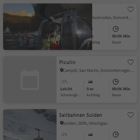
Ochsenweide
Obereggen, Deutschnofen, Dolomitenregion Eggental
Leicht
0 m
0h:06 Min
Schwierigkeitsgrad
Aufstieg
Dauer
Piculin
Campill, San Martin, Dolomitenregion Kronplatz
Leicht
0 m
0h:06 Min
Schwierigkeitsgrad
Aufstieg
Dauer
Seilbahnen Sulden
Sulden, Stilfs, Vinschgau