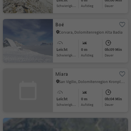
Leicht
0 m
0h:00 Min
Schwierigkeitsgrad
Aufstieg
Dauer
Boé
Corvara, Dolomitenregion Alta Badia
Leicht
0 m
0h:09 Min
Schwierigkeitsgrad
Aufstieg
Dauer
Miara
San Vigilio, Dolomitenregion Kronplatz
Leicht
0 m
0h:04 Min
Schwierigkeitsgrad
Aufstieg
Dauer
Seilbahn Aschbach
Rabland/Partschins