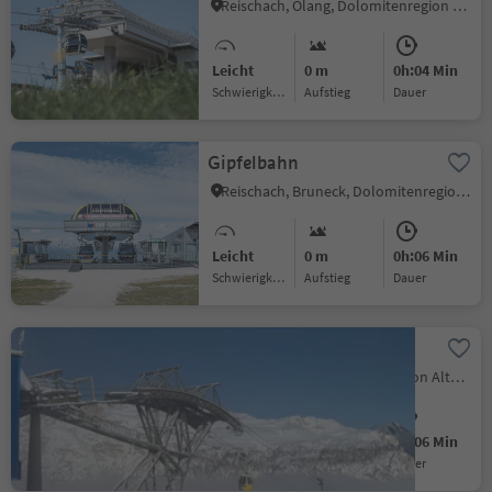
Reischach, Olang, Dolomitenregion Kronplatz
Leicht
0 m
0h:04 Min
Schwierigkeitsgrad
Aufstieg
Dauer
Gipfelbahn
Reischach, Bruneck, Dolomitenregion Kronplatz
Leicht
0 m
0h:06 Min
Schwierigkeitsgrad
Aufstieg
Dauer
Piz La Ila
La Villa, Badia, Dolomitenregion Alta Badia
Leicht
0 m
0h:06 Min
Schwierigkeitsgrad
Aufstieg
Dauer