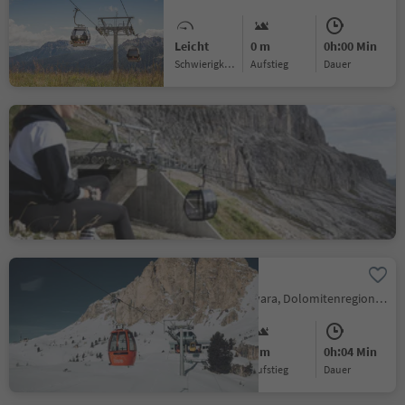
Leicht
0 m
0h:00 Min
Schwierigkeitsgrad
Aufstieg
Dauer
Koenig Laurin 1
Welschnofen, Dolomitenregion Eggental
Leicht
0 m
0h:07 Min
Schwierigkeitsgrad
Aufstieg
Dauer
Frara
Pescosta, Corvara, Dolomitenregion Alta Badia
Leicht
0 m
0h:04 Min
Schwierigkeitsgrad
Aufstieg
Dauer