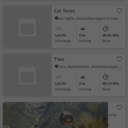
Col Toron
San Vigilio, Dolomitenregion Kronplatz
Leicht
0 m
0h:06 Min
Schwierigkeitsgrad
Aufstieg
Dauer
Tiers
Tiers, Welschnofen, Dolomitenregion Eggental
Leicht
0 m
0h:19 Min
Schwierigkeitsgrad
Aufstieg
Dauer
K-Express
St. Peter - Ahrntal, Ahrntal, Ahrntal