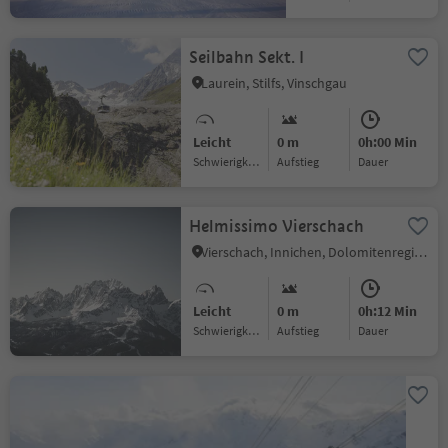
Seilbahn Sekt. I
Laurein, Stilfs, Vinschgau
Leicht
0 m
0h:00 Min
Schwierigkeitsgrad
Aufstieg
Dauer
Helmissimo Vierschach
Vierschach, Innichen, Dolomitenregion 3 Zinnen
Leicht
0 m
0h:12 Min
Schwierigkeitsgrad
Aufstieg
Dauer
Schnalstaler
Gletscherbahn
Kurzras, Schnals, Vinschgau