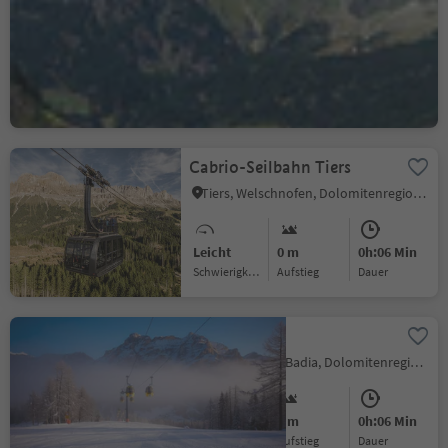
Rabland, Algund, Meran und Umgebung
Leicht
0 m
0h:04 Min
Schwierigkeitsgrad
Aufstieg
Dauer
Cabrio-Seilbahn Tiers
Tiers, Welschnofen, Dolomitenregion Eggental
Leicht
0 m
0h:06 Min
Schwierigkeitsgrad
Aufstieg
Dauer
Piz Sorega
San Cassiano, Badia, Dolomitenregion Alta Badia
Leicht
0 m
0h:06 Min
Schwierigkeitsgrad
Aufstieg
Dauer