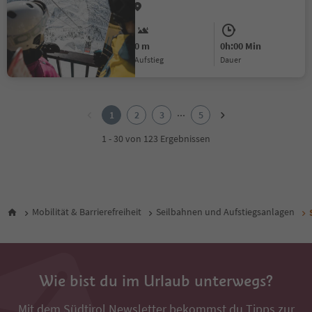
0 m
0h:00 Min
Aufstieg
Dauer
1
2
...
1
2
3
5
3
4
1 - 30 von 123 Ergebnissen
5
Mobilität & Barrierefreiheit
Seilbahnen und Aufstiegsanlagen
Wie bist du im Urlaub unterwegs?
Mit dem Südtirol Newsletter bekommst du Tipps zur