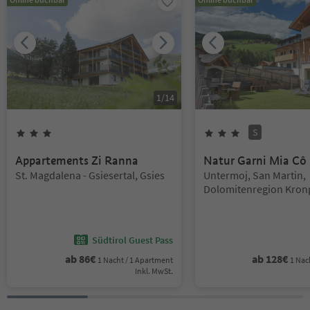
1
/
14
S
3
Sterne
3
Sterne
Superior
Appartements Zi Ranna
Natur Garni Mia Cô
Standort:
Standort:
St. Magdalena - Gsiesertal, Gsies
Untermoj, San Martin,
Dolomitenregion Kron
Südtirol Guest Pass
ab
86
€
ab
128
€
1 Nacht / 1 Apartment
1 Nac
Inkl. MwSt.