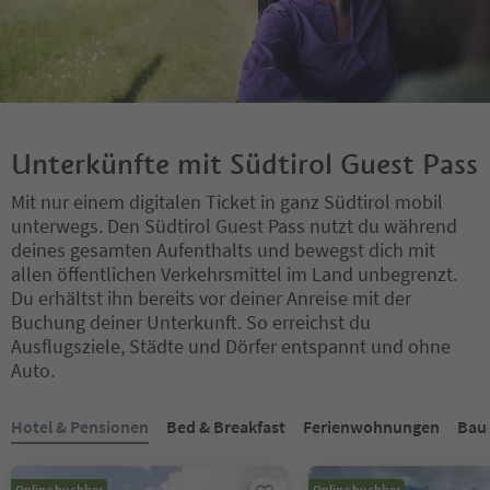
Unterkünfte mit Südtirol Guest Pass
Mit nur einem digitalen Ticket in ganz Südtirol mobil
unterwegs. Den Südtirol Guest Pass nutzt du während
deines gesamten Aufenthalts und bewegst dich mit
allen öffentlichen Verkehrsmittel im Land unbegrenzt.
Du erhältst ihn bereits vor deiner Anreise mit der
Buchung deiner Unterkunft. So erreichst du
Ausflugsziele, Städte und Dörfer entspannt und ohne
Auto.
Sie befinden sich auf einem Registerkarten-Slider. Wählen Sie ein
Hotel & Pensionen
Bed & Breakfast
Ferienwohnungen
Bau
Online buchbar
Online buchbar