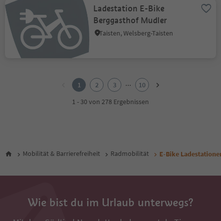
Ladestation E-Bike
Berggasthof Mudler
Taisten, Welsberg-Taisten
1
2
...
1
2
3
10
3
4
1 - 30 von 278 Ergebnissen
5
6
7
8
9
Mobilität & Barrierefreiheit
Radmobilität
E-Bike Ladestationen
10
Wie bist du im Urlaub unterwegs?