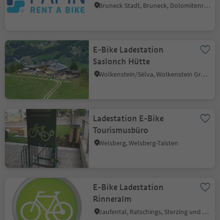
Bruneck Stadt, Bruneck, Dolomitenregion Kronplatz
E-Bike Ladestation
Saslonch Hütte
Wolkenstein/Sëlva, Wolkenstein Gröden, Dolomitenregion Gröden
Ladestation E-Bike
Tourismusbüro
Welsberg, Welsberg-Taisten
E-Bike Ladestation
Rinneralm
Jaufental, Ratschings, Sterzing und Umgebung