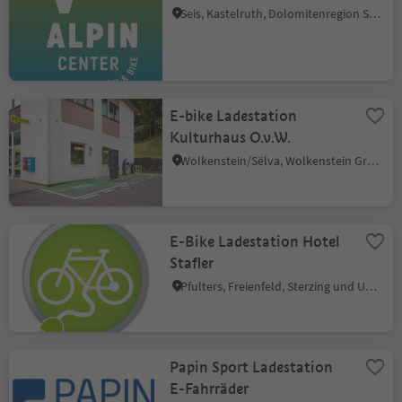
Seis, Kastelruth, Dolomitenregion Seiser Alm
E-bike Ladestation
Kulturhaus O.v.W.
Wolkenstein/Sëlva, Wolkenstein Gröden, Dolomitenregion Gröden
E-Bike Ladestation Hotel
Stafler
Pfulters, Freienfeld, Sterzing und Umgebung
Papin Sport Ladestation
E-Fahrräder