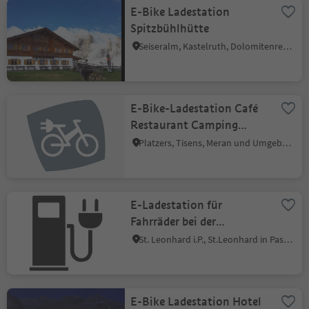
E-Bike Ladestation
Spitzbühlhütte
Seiseralm, Kastelruth, Dolomitenregion Seiser Alm
E-Bike-Ladestation Café
Restaurant Camping
Tisens
Platzers, Tisens, Meran und Umgebung
E-Ladestation für
Fahrräder bei der
Dorfbrücke in St.
St. Leonhard i.P., St.Leonhard in Passeier, Meran und Umgebung
Leonhard
E-Bike Ladestation Hotel