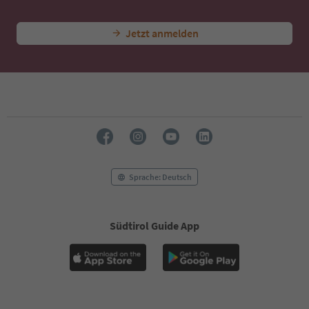
46
47
Jetzt anmelden
48
49
50
51
52
53
54
55
56
57
58
Sprache: Deutsch
59
60
61
Südtirol Guide App
62
63
64
65