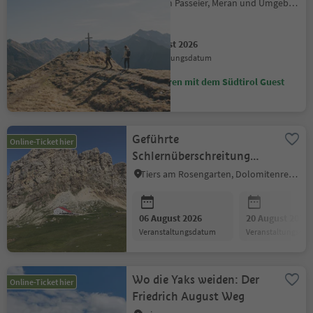
(2.926 m)
Moos in Passeier, Meran und Umgebung
06 August 2026
Veranstaltungsdatum
Sparen mit dem Südtirol Guest
Pass
Geführte
Online-Ticket hier
Schlernüberschreitung
über das Tierser Alpl
Tiers am Rosengarten, Dolomitenregion Seiser Alm
06 August 2026
20 August 2026
Veranstaltungsdatum
Veranstaltungsda
Wo die Yaks weiden: Der
Online-Ticket hier
Friedrich August Weg