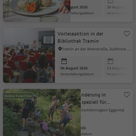
06 August 2026
20 August 2026
Veranstaltungsdatum
Veranstaltungsda
Vorleseaktion in der
Bibliothek Tramin
Tramin an der Weinstraße, Südtiroler Weinstraße
06 August 2026
13 August 2026
Veranstaltungsdatum
Veranstaltungsda
Kräuterwanderung in
Online-Ticket hier
Steinegg - speziell für
kleine Entdecker
Karneid, Dolomitenregion Eggental
06 August 2026
Veranstaltungsdatum