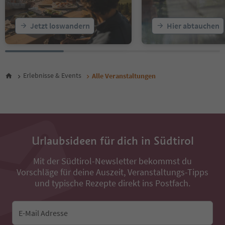
23
24
25
Jetzt loswandern
Hier abtauchen
26
27
28
29
30
Erlebnisse & Events
Alle Veranstaltungen
31
32
33
34
35
36
Urlaubsideen für dich in Südtirol
37
38
Mit der Südtirol-Newsletter bekommst du
39
Vorschläge für deine Auszeit, Veranstaltungs-Tipps
40
und typische Rezepte direkt ins Postfach.
41
42
43
E-Mail Adresse
44
45