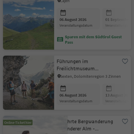
Lajen
06 August 2026
01 September 2
Veranstaltungsdatum
Veranstaltungsda
Sparen mit dem Südtirol Guest
Pass
Führungen im
Freilichtmuseum
Rotwand - Anderter Alpe
Sexten, Dolomitenregion 3 Zinnen
06 August 2026
13 August 2026
Veranstaltungsdatum
Veranstaltungsda
Geführte Bergwanderung
Online-Ticket hier
Villanderer Alm -