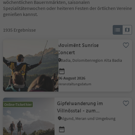
wöchentlichen Bauernmärkten, saisonalen
Spezialitätenwochen oder heiteren Festen der örtlichen Vereine
genießen kannst.
1935
Ergebnisse
Movimënt Sunrise
Concert
Badia, Dolomitenregion Alta Badia
06 August 2026
Veranstaltungsdatum
Gipfelwanderung im
Online-Ticket hier
Villnösstal - zum
Sobutsch (2.486m)
Algund, Meran und Umgebung