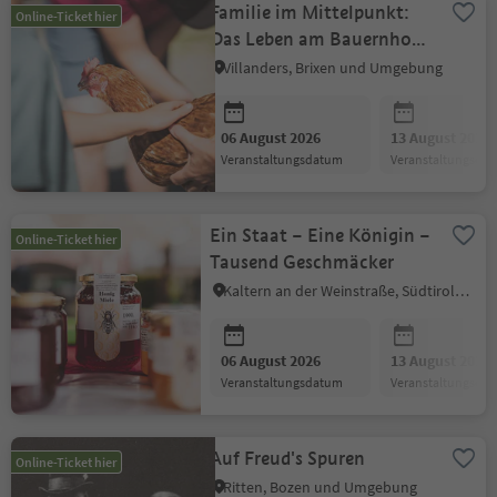
Familie im Mittelpunkt:
Online-Ticket hier
Das Leben am Bauernhof
hautnah miterleben
Villanders, Brixen und Umgebung
06 August 2026
13 August 2026
Veranstaltungsdatum
Veranstaltungsda
Ein Staat – Eine Königin –
Online-Ticket hier
Tausend Geschmäcker
Kaltern an der Weinstraße, Südtiroler Weinstraße
06 August 2026
13 August 2026
Veranstaltungsdatum
Veranstaltungsda
Auf Freud's Spuren
Online-Ticket hier
Ritten, Bozen und Umgebung