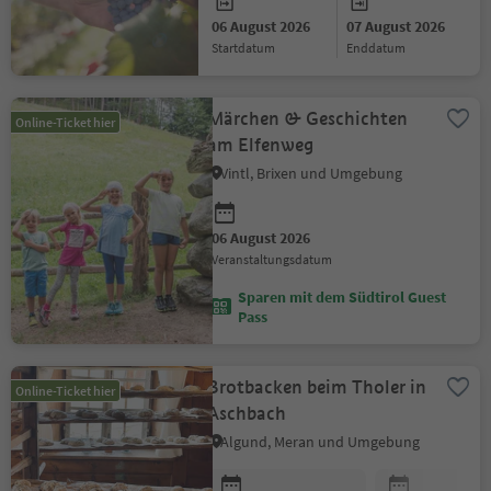
06 August 2026
07 August 2026
Startdatum
Enddatum
Märchen & Geschichten
Online-Ticket hier
am Elfenweg
Vintl, Brixen und Umgebung
06 August 2026
Veranstaltungsdatum
Sparen mit dem Südtirol Guest
Pass
Brotbacken beim Tholer in
Online-Ticket hier
Aschbach
Algund, Meran und Umgebung