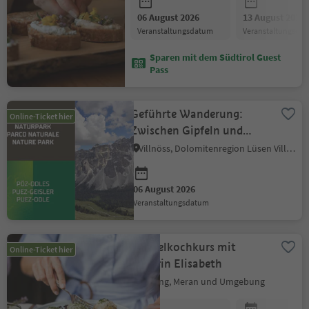
06 August 2026
13 August 2026
Veranstaltungsdatum
Veranstaltungsda
Sparen mit dem Südtirol Guest
Pass
Geführte Wanderung:
Online-Ticket hier
Zwischen Gipfeln und
Geschichte
Villnöss, Dolomitenregion Lüsen Villnöss
06 August 2026
Veranstaltungsdatum
Knödelkochkurs mit
Online-Ticket hier
Bäuerin Elisabeth
Marling, Meran und Umgebung