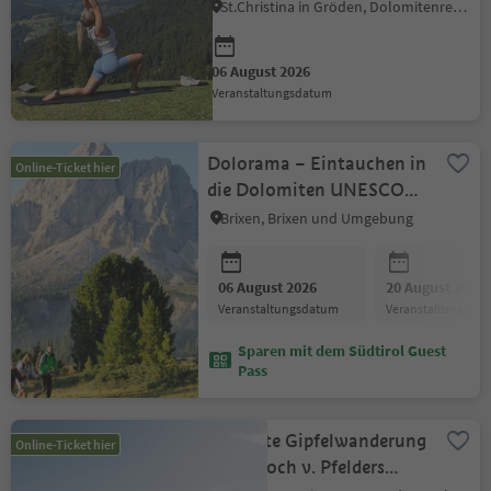
St.Christina in Gröden, Dolomitenregion Gröden
06 August 2026
Veranstaltungsdatum
Dolorama – Eintauchen in
Online-Ticket hier
die Dolomiten UNESCO
Weltnaturerbe
Brixen, Brixen und Umgebung
06 August 2026
20 August 2026
Veranstaltungsdatum
Veranstaltungsda
Sparen mit dem Südtirol Guest
Pass
Geführte Gipfelwanderung
Online-Ticket hier
· Rauhjoch v. Pfelders