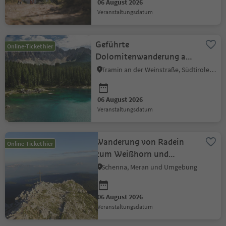
06 August 2026
Veranstaltungsdatum
Geführte
Online-Ticket hier
Dolomitenwanderung am
Latemar
Tramin an der Weinstraße, Südtiroler Weinstraße
06 August 2026
Veranstaltungsdatum
Wanderung von Radein
Online-Ticket hier
zum Weißhorn und
Jochgrimm
Schenna, Meran und Umgebung
06 August 2026
Veranstaltungsdatum