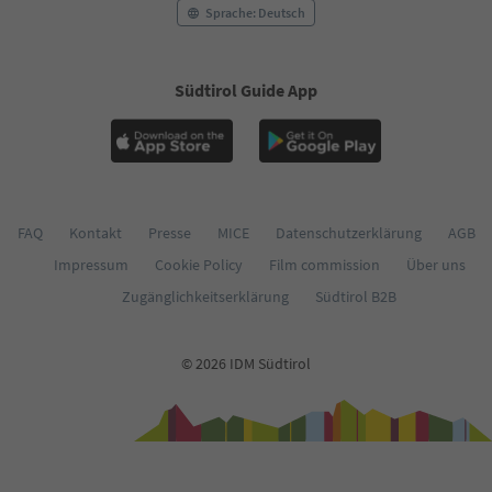
57
Sprache: Deutsch
58
59
60
Südtirol Guide App
61
62
63
64
65
66
FAQ
Kontakt
Presse
MICE
Datenschutzerklärung
AGB
67
68
Impressum
Cookie Policy
Film commission
Über uns
69
Zugänglichkeitserklärung
Südtirol B2B
70
71
72
© 2026 IDM Südtirol
73
74
75
76
77
78