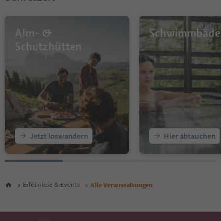
12
13
14
Alm- &
Schwimmbäde
15
16
Schutzhütten
17
18
19
20
21
22
23
24
25
Jetzt loswandern
Hier abtauchen
26
27
28
29
30
Erlebnisse & Events
Alle Veranstaltungen
31
32
33