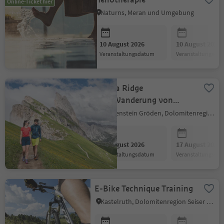
Online-Ticket hier
Naturns, Meran und Umgebung
10 August 2026
10 August 2026
Veranstaltungsdatum
Veranstaltungsda
Seceda Ridge
Line:Wanderung von
Wolkenstein zur Seceda
Wolkenstein Gröden, Dolomitenregion Gröden
im Naturpark Puez-Geisler
10 August 2026
17 August 2026
Veranstaltungsdatum
Veranstaltungsda
E-Bike Technique Training
Kastelruth, Dolomitenregion Seiser Alm