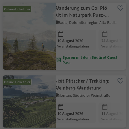
Wanderung zum Col Plö
Online-Ticket hier
Alt im Naturpark Puez-
Geisler
Badia, Dolomitenregion Alta Badia
10 August 2026
24 August 2026
Veranstaltungsdatum
Veranstaltungsda
Sparen mit dem Südtirol Guest
Pass
Visit Pfitscher / Trekking:
Online-Ticket hier
Weinberg-Wanderung
Montan, Südtiroler Weinstraße
10 August 2026
11 August 2026
Veranstaltungsdatum
Veranstaltungsda