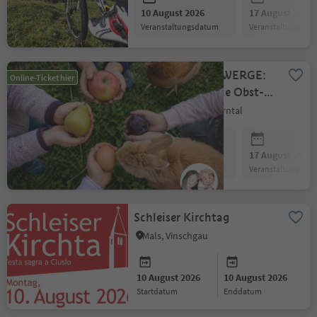
10 August 2026
17 August 2026
Veranstaltungsdatum
Veranstaltungsda
BAUERNLANDZWERGE:
Online-Ticket hier
Komm mit auf die Obst-
Entdecker-Tour!
Sand in Taufers, Ahrntal
10 August 2026
17 August 2026
Veranstaltungsdatum
Veranstaltungsda
Schleiser Kirchtag
Mals, Vinschgau
10 August 2026
10 August 2026
Startdatum
Enddatum