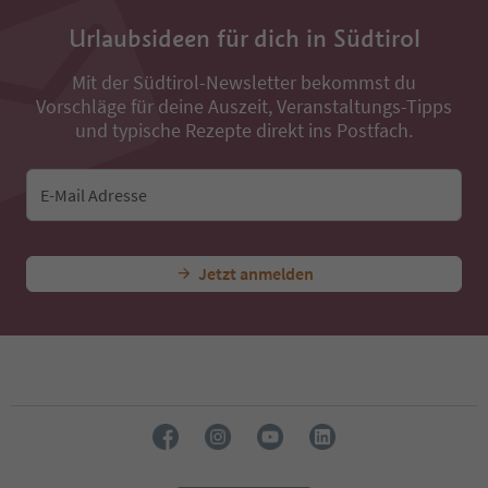
34
35
Urlaubsideen für dich in Südtirol
36
37
Mit der Südtirol-Newsletter bekommst du
38
Vorschläge für deine Auszeit, Veranstaltungs-Tipps
39
und typische Rezepte direkt ins Postfach.
40
41
42
E-Mail Adresse
43
44
45
46
Jetzt anmelden
47
48
49
50
51
52
53
54
55
56