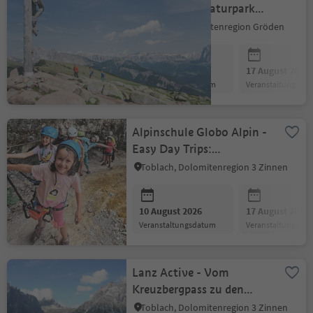
Raschötz im Naturpark
Puez-Geisler
St.Ulrich, Dolomitenregion Gröden
10 August 2026
17 August 2026
Veranstaltungsdatum
Veranstaltungsda
Alpinschule Globo Alpin -
Easy Day Trips:
Fanesschlucht Klettertour
Toblach, Dolomitenregion 3 Zinnen
10 August 2026
17 August 2026
Veranstaltungsdatum
Veranstaltungsda
Lanz Active - Vom
Kreuzbergpass zu den
Rotwandwiesen
Toblach, Dolomitenregion 3 Zinnen