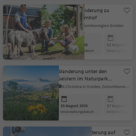
Familienwanderung zu
einem Bauernhof
St.Ulrich, Dolomitenregion Gröden
10 August 2026
11 August 2026
Veranstaltungsdatum
Veranstaltungsda
Wanderung unter den
Geislern im Naturpark
Puez-Geisler - UNESCO
St.Christina in Gröden, Dolomitenregion Gröden
Welterbe
10 August 2026
17 August 2026
Veranstaltungsdatum
Veranstaltungsda
Panoramawanderung auf