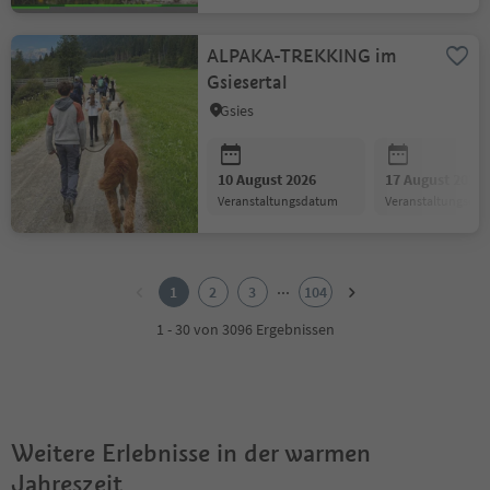
ALPAKA-TREKKING im
Gsiesertal
Gsies
10 August 2026
17 August 2026
Veranstaltungsdatum
Veranstaltungsda
1
2
...
1
2
3
104
3
4
1 - 30 von 3096 Ergebnissen
5
6
7
8
9
Weitere Erlebnisse in der warmen
10
11
Jahreszeit