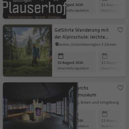
10 August 2026
11 August 2026
Veranstaltungsdatum
Veranstaltungsda
Geführte Wanderung mit
der Alpinschule: leichte
Einstiegswanderung
Sexten, Dolomitenregion 3 Zinnen
10 August 2026
17 August 2026
Veranstaltungsdatum
Veranstaltungsda
Führung durchs
Mineralienmuseum
Natz-Schabs, Brixen und Umgebung
10 August 2026
11 August 2026
Veranstaltungsdatum
Veranstaltungsda