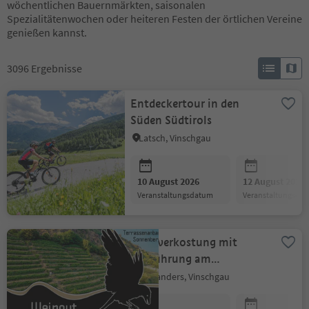
wöchentlichen Bauernmärkten, saisonalen
Spezialitätenwochen oder heiteren Festen der örtlichen Vereine
genießen kannst.
3096
Ergebnisse
Entdeckertour in den
Süden Südtirols
Latsch, Vinschgau
10 August 2026
12 August 2026
Veranstaltungsdatum
Veranstaltungsda
Weinverkostung mit
Hofführung am
Plauserhof in Kortsch
Schlanders, Vinschgau