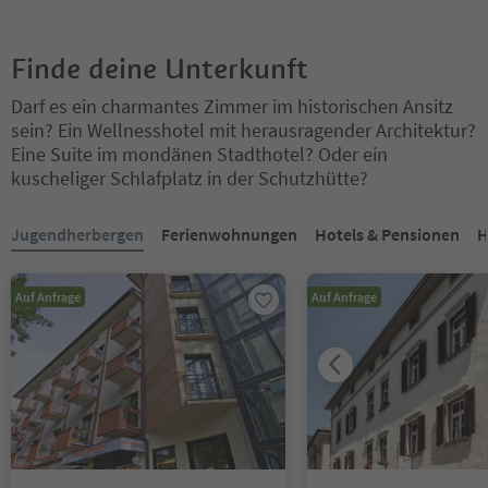
Finde deine Unterkunft
Darf es ein charmantes Zimmer im historischen Ansitz
sein? Ein Wellnesshotel mit herausragender Architektur?
Eine Suite im mondänen Stadthotel? Oder ein
kuscheliger Schlafplatz in der Schutzhütte?
Sie befinden sich auf einem Registerkarten-Slider. Wählen Sie ein
Jugendherbergen
Ferienwohnungen
Hotels & Pensionen
H
Auf Anfrage
Auf Anfrage