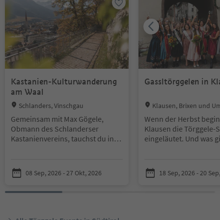
Kastanien-Kulturwanderung
Gassltörggelen in K
am Waal
Location:
Location:
Schlanders, Vinschgau
Klausen, Brixen und 
Gemeinsam mit Max Gögele,
Wenn der Herbst beginn
Obmann des Schlanderser
Klausen die Törggele-
Kastanienvereins, tauchst du in
eingeläutet. Und was gi
die Vinschger Kastanienkultur
besseres, als diese Sai
ein. Die teils 400 Jahre alten
einem Fest zu beginne
Bäume rund um Kortsch und
08 Sep, 2026 - 27 Okt, 2026
18 Sep, 2026 - 20 Sep
Schlanders prägen nicht nur die
Vom Freitag 18.09. bis
Landschaft, sondern erzählen
20.09.2026 widmet sich
auch von Tradition und Pflege.
Künstlerstädtchen Klau
Am Kastanienwaal erfährst du
und ganz dem Braucht
mehr über Geschichte, Anbau
„Törggelen“ und verwa