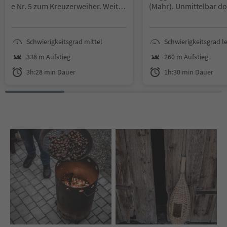
e Nr. 5 zum Kreuzerweiher. Weiter
(Mahr). Unmittelbar do
über den Weg Nr. 6 zum Altenber
sich das erste Weingut,
g/Flak. Weiter auf Weg Nr. 11 und
Taschlerhof. Von dort 
Weg Nr. 5 zum Gasthaus Messner
über Feldwege durch d
Schwierigkeitsgrad mittel
Schwierigkeitsgrad le
und dann über Weg Nr. 5 und 9 na
Weinreben bis nach Ts
ch Bozen, zur Alten Grieser Pfarrk
Von Tschötsch aus geht
338 m Aufstieg
260 m Aufstieg
irche. Gehzeit: 3 h 05 min - Höhen
Richtung Tal, vorbei 
3h:28 min Dauer
1h:30 min Dauer
meter: 306 m - 1.000 m
und zurück zum Ausg
der Tour.