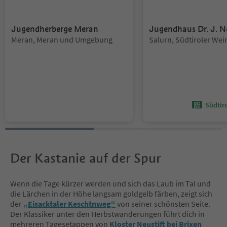
Jugendherberge Meran
Jugendhaus Dr. J. N
Standort:
Standort:
Meran, Meran und Umgebung
Salurn, Südtiroler Wei
Südtir
Der Kastanie auf der Spur
Wenn die Tage kürzer werden und sich das Laub im Tal und
die Lärchen in der Höhe langsam goldgelb färben, zeigt sich
der
„Eisacktaler Keschtnweg“
von seiner schönsten Seite.
Der Klassiker unter den Herbstwanderungen führt dich in
mehreren Tagesetappen von
Kloster Neustift bei Brixen