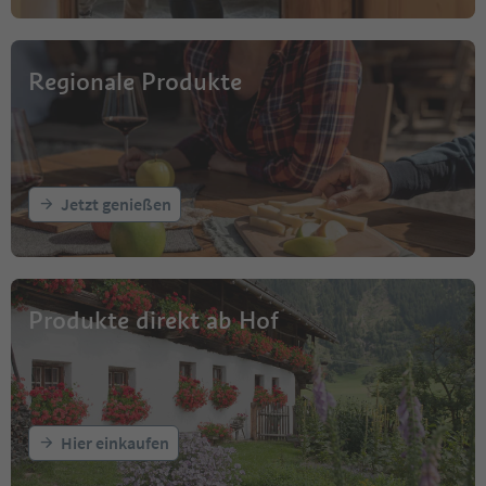
-18:00 Uhr -Herbst-Mo
mit den Törggelekönig
dem Marktplatz
- 19:00 Uhr- Einzug der
Regionale Produkte
Gemeinschaftskapelle
Martplatz zum
Tinneplatz,Vorstellung
Klausen-Hymne auf d
Tinneplatz
- 01:00 Uhr -Ende Festb
Jetzt genießen
Samstag, 19.09.2026
- 10:30- 01:00 Uhr -Fes
Sonntag, 20.09.2026
Produkte direkt ab Hof
- 10:30 Uhr -Festbegin
- 16:00 Uhr -Umzug dur
Altstadt
-17:00 Uhr -Auslosung 
Lotterie am Tinneplatz
-20:00 Uhr -Ende Festb
Hier einkaufen