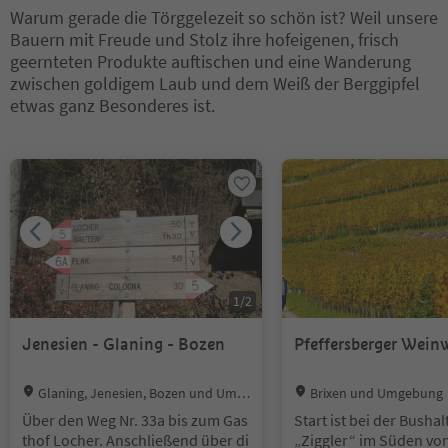
Warum gerade die Törggelezeit so schön ist? Weil unsere
Bauern mit Freude und Stolz ihre hofeigenen, frisch
geernteten Produkte auftischen und eine Wanderung
zwischen goldigem Laub und dem Weiß der Berggipfel
etwas ganz Besonderes ist.
Sie befinden sich auf einem Registerkarten-Slider. Wählen Sie ein
1
/
2
Jenesien - Glaning - Bozen
Pfeffersberger Wein
Location:
Location:
Glaning, Jenesien, Bozen und Umg
Brixen und Umgebung
ebung
Über den Weg Nr. 33a bis zum Gas
Start ist bei der Bushal
thof Locher. Anschließend über di
„Ziggler“ im Süden von