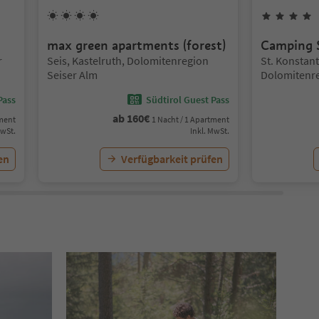
4
Sonnen
max green apartments (forest)
Camping S
Standort:
Standort:
r
Seis, Kastelruth, Dolomitenregion
St. Konstant
Seiser Alm
Dolomitenre
Pass
Südtirol Guest Pass
ab
160
€
tment
1 Nacht / 1 Apartment
MwSt.
Inkl. MwSt.
en
Verfügbarkeit prüfen