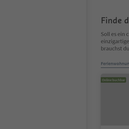
Finde 
Soll es ein
einzigartig
brauchst du
Sie befinden s
Ferienwohnu
Online buchbar