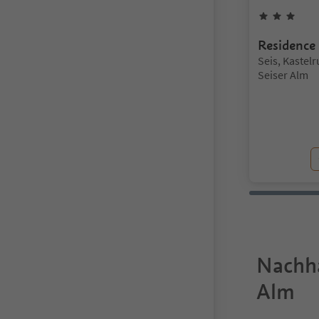
3
St
Residence 
Standort:
Seis, Kastel
Seiser Alm
Nachha
Alm