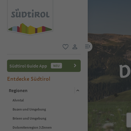
menu link
favorit
user link
D
Südtirol Guide App
NEU
Entdecke Südtirol
Regionen
Ahrntal
Bozen und Umgebung
Brixen und Umgebung
Dolomitenregion 3 Zinnen