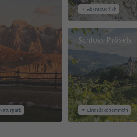
Abenteuerlich
Schloss Prösels
Naturpark
Eindrücke sammeln