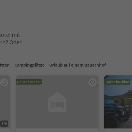
otel mit
ern? Oder
aus, um deren Inhalt anzuzeigen. Drücken Sie Enter oder Leertaste,
ütten
Campingplätze
Urlaub auf einem Bauernhof
Online buchbar
Online buchbar
1
/
6