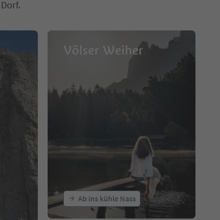
 Dorf.
Völser Weiher
Ab ins kühle Nass