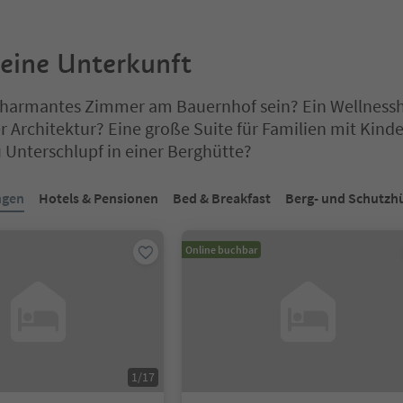
deine Unterkunft
 charmantes Zimmer am Bauernhof sein? Ein Wellnessh
er Architektur? Eine große Suite für Familien mit Kind
 Unterschlupf in einer Berghütte?
ich auf einem Registerkarten-Slider. Wählen Sie eine Registerkarte 
ngen
Hotels & Pensionen
Bed & Breakfast
Berg- und Schutzh
Online buchbar
1
/
17