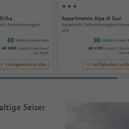
erne
3
Sonnen
Erika
Appartments Alpe di Susi
Standort:
ruth, Dolomitenregion
Kastelruth, Dolomitenregion Seise
Alm
Südtirol Guest Pass
Südtirol Guest 
ab
160
€
ab
125
€
1 Nacht / 1 Apartment
1 Nacht / 1 Apar
Inkl. MwSt.
Inkl. 
Verfügbarkeit prüfen
Verfügbarkeit prüf
ltige Seiser