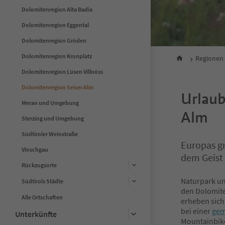
Dolomitenregion Alta Badia
Dolomitenregion Eggental
Dolomitenregion Gröden
Dolomitenregion Kronplatz
Regionen
Dolomitenregion Lüsen Villnöss
Dolomitenregion Seiser Alm
Urlaub
Meran und Umgebung
Alm
Sterzing und Umgebung
Südtiroler Weinstraße
Europas g
Vinschgau
dem Geist
Rückzugsorte
Naturpark un
Südtirols Städte
den Dolomite
Alle Ortschaften
erheben sich
bei einer
gem
Unterkünfte
Mountainbike