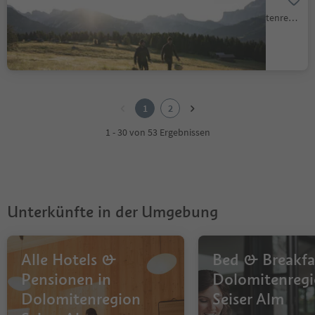
Seiseralm, Kastelruth, Dolomitenregion Seiser Alm
1
2
1
2
1 - 30 von 53 Ergebnissen
Unterkünfte in der Umgebung
Alle Hotels &
Bed & Breakfa
Pensionen in
Dolomitenreg
Dolomitenregion
Seiser Alm