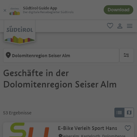
Südtirol Guide App
Download
Der digitale Reisebegleiter Südtirols
men
favorit
user lin
Dolomitenregion Seiser Alm
keine ak
Geschäfte in der
Dolomitenregion Seiser Alm
53
Ergebnisse
E-Bike Verleih Sport Hans
Seiseralm, Kastelruth, Dolomitenregion Seiser Alm