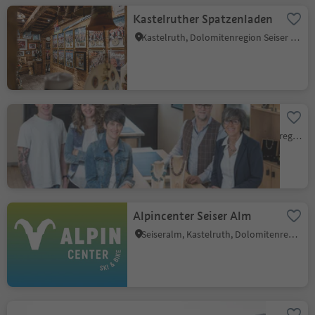
Kastelruther Spatzenladen
Kastelruth, Dolomitenregion Seiser Alm
Goldschmiede Wallnöfer
Völs, Völs am Schlern, Dolomitenregion Seiser Alm
Alpincenter Seiser Alm
Seiseralm, Kastelruth, Dolomitenregion Seiser Alm
Seiser Alm wild craft