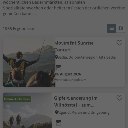
wöchentlichen Bauernmärkten, saisonalen
Spezialitätenwochen oder heiteren Festen der örtlichen Vereine
genießen kannst.
1935
Ergebnisse
Movimënt Sunrise
Concert
Badia, Dolomitenregion Alta Badia
06 August 2026
Veranstaltungsdatum
Gipfelwanderung im
Online-Ticket hier
Villnösstal - zum
Sobutsch (2.486m)
Algund, Meran und Umgebung