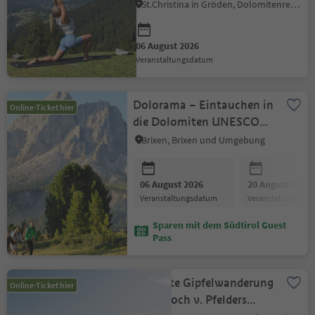
St.Christina in Gröden, Dolomitenregion Gröden
06 August 2026
Veranstaltungsdatum
Dolorama – Eintauchen in
Online-Ticket hier
die Dolomiten UNESCO
Weltnaturerbe
Brixen, Brixen und Umgebung
06 August 2026
20 August 2026
Veranstaltungsdatum
Veranstaltungsda
Sparen mit dem Südtirol Guest
Pass
Geführte Gipfelwanderung
Online-Ticket hier
· Rauhjoch v. Pfelders