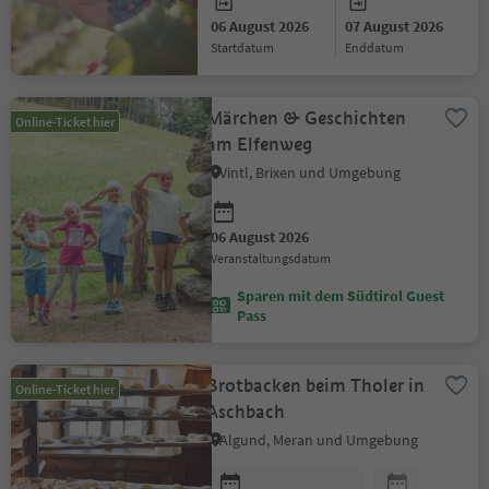
06 August 2026
07 August 2026
Startdatum
Enddatum
Märchen & Geschichten
Online-Ticket hier
am Elfenweg
Vintl, Brixen und Umgebung
06 August 2026
Veranstaltungsdatum
Sparen mit dem Südtirol Guest
Pass
Brotbacken beim Tholer in
Online-Ticket hier
Aschbach
Algund, Meran und Umgebung