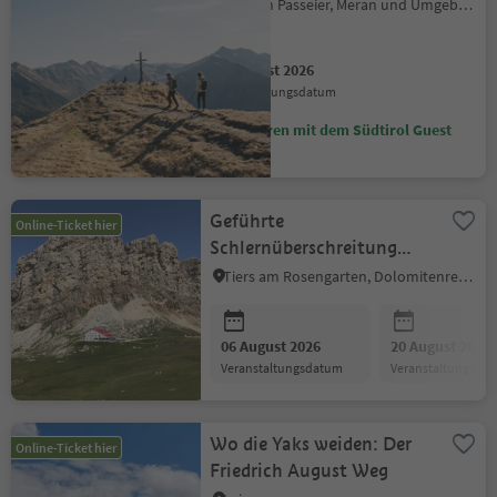
(2.926 m)
Moos in Passeier, Meran und Umgebung
06 August 2026
Veranstaltungsdatum
Sparen mit dem Südtirol Guest
Pass
Geführte
Online-Ticket hier
Schlernüberschreitung
über das Tierser Alpl
Tiers am Rosengarten, Dolomitenregion Seiser Alm
06 August 2026
20 August 2026
Veranstaltungsdatum
Veranstaltungsda
Wo die Yaks weiden: Der
Online-Ticket hier
Friedrich August Weg