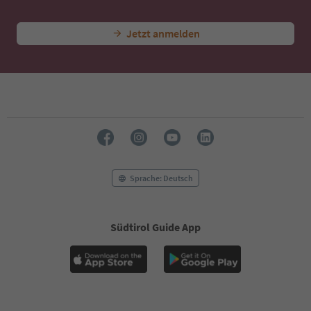
46
47
Jetzt anmelden
48
49
50
51
52
53
54
55
56
57
58
Sprache: Deutsch
59
60
61
Südtirol Guide App
62
63
64
65