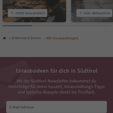
23
24
25
Jetzt loswandern
Hier abtauchen
26
27
28
29
30
Erlebnisse & Events
Alle Veranstaltungen
31
32
33
34
35
36
Urlaubsideen für dich in Südtirol
37
38
Mit der Südtirol-Newsletter bekommst du
39
Vorschläge für deine Auszeit, Veranstaltungs-Tipps
40
und typische Rezepte direkt ins Postfach.
41
42
43
E-Mail Adresse
44
45