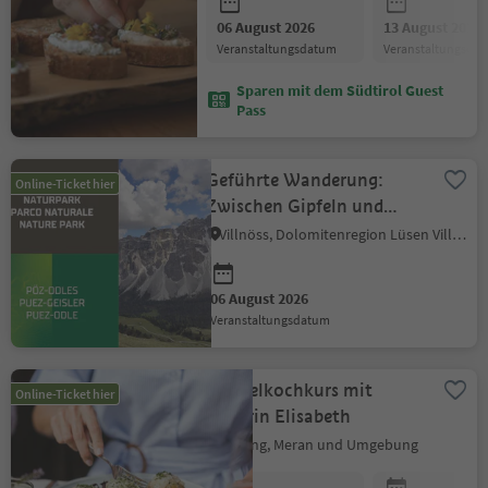
06 August 2026
13 August 2026
Veranstaltungsdatum
Veranstaltungsda
Sparen mit dem Südtirol Guest
Pass
Geführte Wanderung:
Online-Ticket hier
Zwischen Gipfeln und
Geschichte
Villnöss, Dolomitenregion Lüsen Villnöss
06 August 2026
Veranstaltungsdatum
Knödelkochkurs mit
Online-Ticket hier
Bäuerin Elisabeth
Marling, Meran und Umgebung