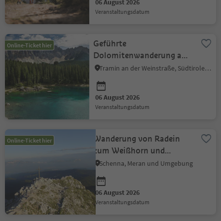
06 August 2026
Veranstaltungsdatum
Geführte
Online-Ticket hier
Dolomitenwanderung am
Latemar
Tramin an der Weinstraße, Südtiroler Weinstraße
06 August 2026
Veranstaltungsdatum
Wanderung von Radein
Online-Ticket hier
zum Weißhorn und
Jochgrimm
Schenna, Meran und Umgebung
06 August 2026
Veranstaltungsdatum