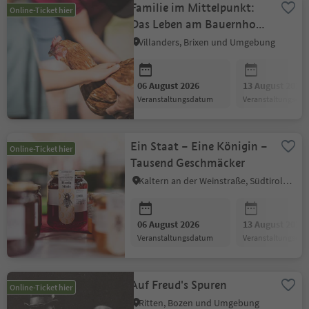
Familie im Mittelpunkt:
Online-Ticket hier
Das Leben am Bauernhof
hautnah miterleben
Villanders, Brixen und Umgebung
06 August 2026
13 August 2026
Veranstaltungsdatum
Veranstaltungsda
Ein Staat – Eine Königin –
Online-Ticket hier
Tausend Geschmäcker
Kaltern an der Weinstraße, Südtiroler Weinstraße
06 August 2026
13 August 2026
Veranstaltungsdatum
Veranstaltungsda
Auf Freud's Spuren
Online-Ticket hier
Ritten, Bozen und Umgebung