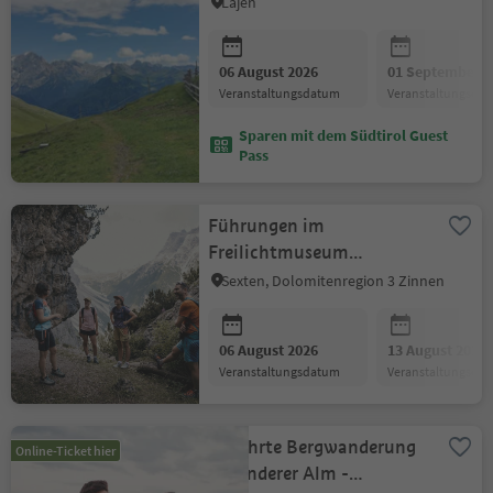
Lajen
06 August 2026
01 September 2
Veranstaltungsdatum
Veranstaltungsda
Sparen mit dem Südtirol Guest
Pass
Führungen im
Freilichtmuseum
Rotwand - Anderter Alpe
Sexten, Dolomitenregion 3 Zinnen
06 August 2026
13 August 2026
Veranstaltungsdatum
Veranstaltungsda
Geführte Bergwanderung
Online-Ticket hier
Villanderer Alm -