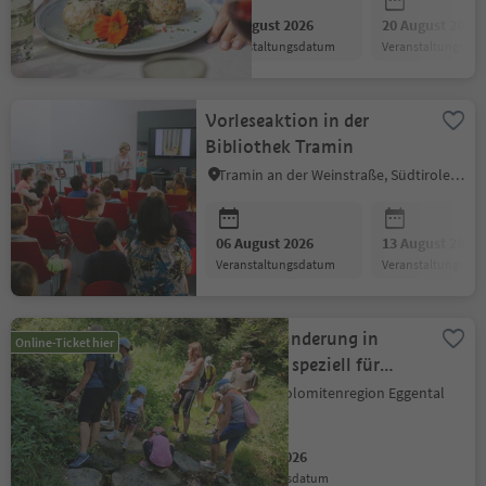
06 August 2026
20 August 2026
Veranstaltungsdatum
Veranstaltungsda
Vorleseaktion in der
Bibliothek Tramin
Tramin an der Weinstraße, Südtiroler Weinstraße
06 August 2026
13 August 2026
Veranstaltungsdatum
Veranstaltungsda
Kräuterwanderung in
Online-Ticket hier
Steinegg - speziell für
kleine Entdecker
Karneid, Dolomitenregion Eggental
06 August 2026
Veranstaltungsdatum