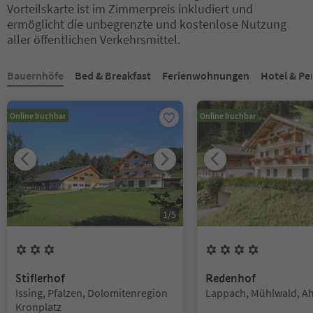
Vorteilskarte ist im Zimmerpreis inkludiert und
ermöglicht die unbegrenzte und kostenlose Nutzung
aller öffentlichen Verkehrsmittel.
Sie befinden sich auf einem Registerkarten-Slider. Wählen Sie ein
Bauernhöfe
Bed & Breakfast
Ferienwohnungen
Hotel & Pe
Online buchbar
Online buchbar
1
/
5
3
Blumen
4
Blumen
Stiflerhof
Redenhof
Standort:
Standort:
Issing, Pfalzen, Dolomitenregion
Lappach, Mühlwald, Ah
Kronplatz