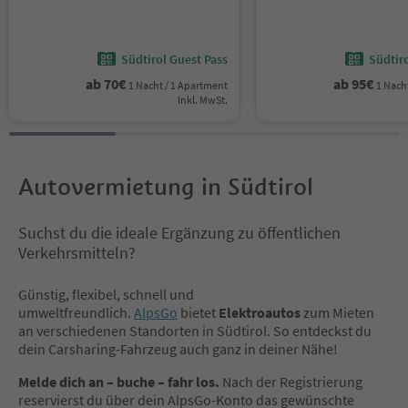
Südtirol Guest Pass
Südtir
ab
70
€
ab
95
€
1 Nacht / 1 Apartment
1 Nach
Inkl. MwSt.
Autovermietung in Südtirol
Suchst du die ideale Ergänzung zu öffentlichen
Verkehrsmitteln?
Günstig, flexibel, schnell und
umweltfreundlich.
AlpsGo
bietet
Elektroautos
zum Mieten
an verschiedenen Standorten in Südtirol. So entdeckst du
dein Carsharing-Fahrzeug auch ganz in deiner Nähe!
Melde dich an – buche – fahr los.
Nach der Registrierung
reservierst du über dein AlpsGo-Konto das gewünschte