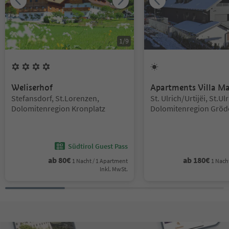
1
/
9
4
Blumen
1
Sonne
Weliserhof
Apartments Villa M
Standort:
Standort:
Stefansdorf, St.Lorenzen,
St. Ulrich/Urtijëi, St.Ulr
Dolomitenregion Kronplatz
Dolomitenregion Gröd
Südtirol Guest Pass
ab
80
€
ab
180
€
1 Nacht / 1 Apartment
1 Nach
Inkl. MwSt.