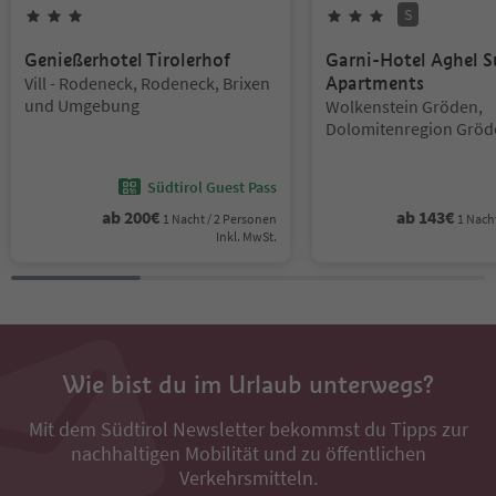
S
3
Sterne
3
Sterne
Superior
Genießerhotel Tirolerhof
Garni-Hotel Aghel S
Standort:
Vill - Rodeneck, Rodeneck, Brixen
Apartments
und Umgebung
Standort:
Wolkenstein Gröden,
Dolomitenregion Gröd
Südtirol Guest Pass
ab
200
€
ab
143
€
1 Nacht / 2 Personen
1 Nach
Inkl. MwSt.
Wie bist du im Urlaub unterwegs?
Mit dem Südtirol Newsletter bekommst du Tipps zur
nachhaltigen Mobilität und zu öffentlichen
Verkehrsmitteln.