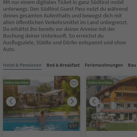
Mit nur einem digitalen Ticket in ganz Südtirol mobil
unterwegs. Den Südtirol Guest Pass nutzt du während
deines gesamten Aufenthalts und bewegst dich mit
allen öffentlichen Verkehrsmittel im Land unbegrenzt.
Du erhältst ihn bereits vor deiner Anreise mit der
Buchung deiner Unterkunft. So erreichst du
Ausflugsziele, Städte und Dörfer entspannt und ohne
Auto.
Sie befinden sich auf einem Registerkarten-Slider. Wählen Sie ein
Hotel & Pensionen
Bed & Breakfast
Ferienwohnungen
Bau
Online buchbar
Online buchbar
1
/
17