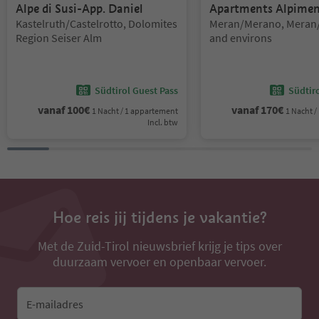
Alpe di Susi-App. Daniel
Apartments Alpime
Locatie:
Locatie:
Kastelruth/Castelrotto, Dolomites
Meran/Merano, Meran
Region Seiser Alm
and environs
Südtirol Guest Pass
Südtir
vanaf
100
€
vanaf
170
€
1 Nacht / 1 appartement
1 Nacht 
Incl. btw
Hoe reis jij tijdens je vakantie?
Met de Zuid-Tirol nieuwsbrief krijg je tips over
duurzaam vervoer en openbaar vervoer.
E-mailadres