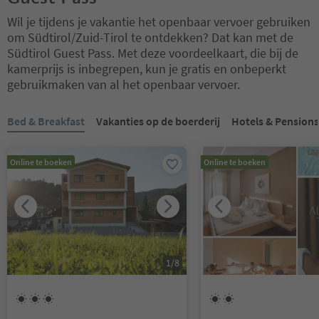
Wil je tijdens je vakantie het openbaar vervoer gebruiken
om Südtirol/Zuid-Tirol te ontdekken? Dat kan met de
Südtirol Guest Pass. Met deze voordeelkaart, die bij de
kamerprijs is inbegrepen, kun je gratis en onbeperkt
gebruikmaken van al het openbaar vervoer.
U bevindt zich op een tabblad-slider. Selecteer een tabblad om de 
Bed & Breakfast
Vakanties op de boerderij
Hotels & Pensions
Online te boeken
Online te boeken
1
/
8
3
Zonnen
2
Zonnen