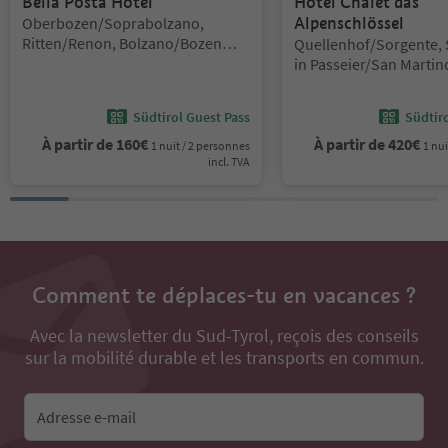
Bella Posta Hotel
Hotel Chalet das
Emplacement:
Oberbozen/Soprabolzano,
Alpenschlössel
Ritten/Renon, Bolzano/Bozen
Emplacement:
Quellenhof/Sorgente, 
and environs
in Passeier/San Martin
Passiria, Meran/Meran
environs
Südtirol Guest Pass
Südtir
À partir de
160
€
À partir de
420
€
1 nuit / 2 personnes
1 nui
incl. TVA
Comment te déplaces-tu en vacances ?
Avec la newsletter du Sud-Tyrol, reçois des conseils
sur la mobilité durable et les transports en commun.
Adresse e-mail