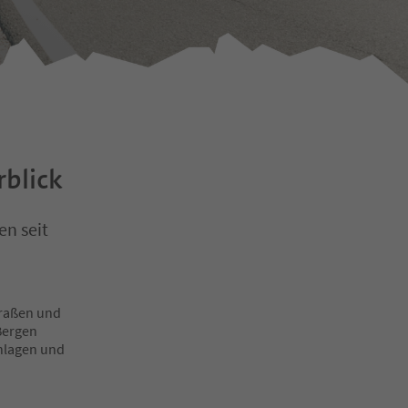
blick
en seit
raßen und
 Bergen
nlagen und