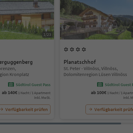
1
/
23
umen
4
Blumen
erguggenberg
Planatschhof
Standort:
orenzen,
St. Peter - Villnöss, Villnöss,
gion Kronplatz
Dolomitenregion Lüsen Villnöss
Südtirol Guest Pass
Südtirol Guest 
ab
140
€
ab
100
€
1 Nacht / 1 Apartment
1 Nacht / 1 Apar
Inkl. MwSt.
Inkl. 
Verfügbarkeit prüfen
Verfügbarkeit prüf