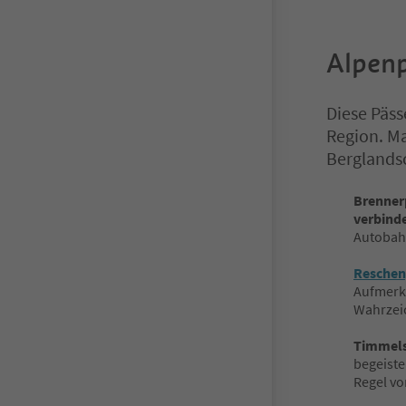
Alpenp
Diese Päss
Region. M
Berglands
Brenner
verbinde
Autobahn
Reschen
Aufmerks
Wahrzeic
Timmel
begeiste
Regel vo