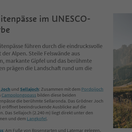
itenpässe im UNESCO-
rbe
tenpässe führen durch die eindrucksvolle
 der Alpen. Steile Felswände aus
in, markante Gipfel und das berühmte
en prägen die Landschaft rund um die
 Joch
und
Sellajoch
: Zusammen mit dem
Pordoijoch
m
Campolongopass
bilden diese beiden
enpässe die berühmte Sellaronda. Das Grödner Joch
) eröffnet beeindruckende Ausblicke auf die
en. Das Sellajoch (2.240 m) liegt direkt unter den
rmen und dem
Langkofel
.
ss
: Am Fuße von Rosengarten und Latemar gelegen,