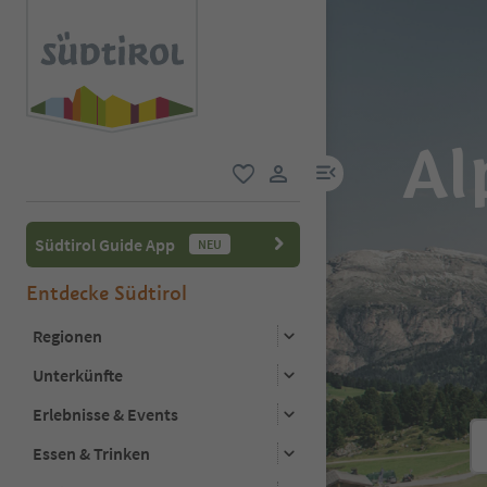
Al
menu link
favorit
user link
Südtirol Guide App
NEU
Entdecke Südtirol
Regionen
Unterkünfte
Erlebnisse & Events
Essen & Trinken