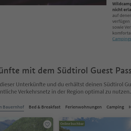
Wildcampe
nicht erl
auf denen
verfügen 
sowie Ver
komfortab
Campingp
ünfte mit dem Südtirol Guest Pas
dieser Unterkünfte und du erhältst deinen Südtirol Gu
ntliche Verkehrsnetz in der Region optimal zu nutzen.
ich auf einem Registerkarten-Slider. Wählen Sie eine Registerkarte 
m Bauernhof
Bed & Breakfast
Ferienwohnungen
Camping
H
Online buchbar