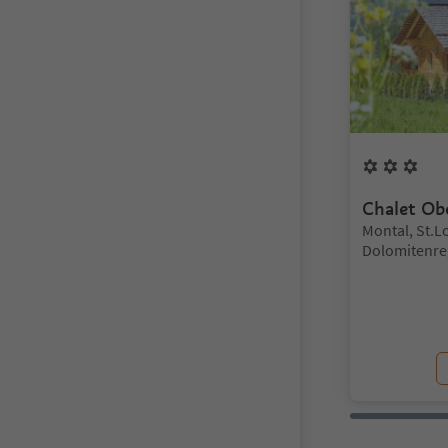
3
Bl
Chalet Ob
Standort:
Montal, St.L
Dolomitenre