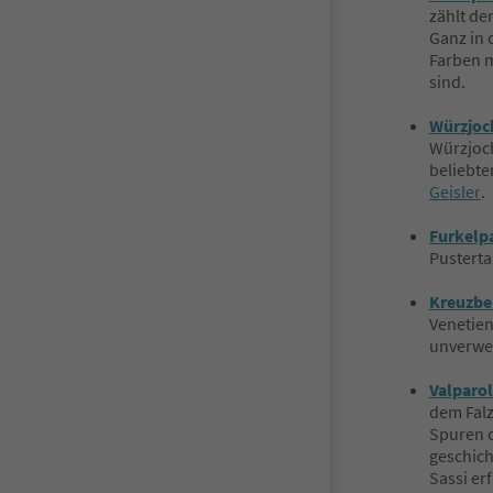
zählt de
Ganz in 
Farben 
sind.
Würzjoc
Würzjoch
beliebte
Geisler
.
Furkelp
Pusterta
Kreuzbe
Venetien
unverwe
Valparo
dem Falz
Spuren d
geschich
Sassi er