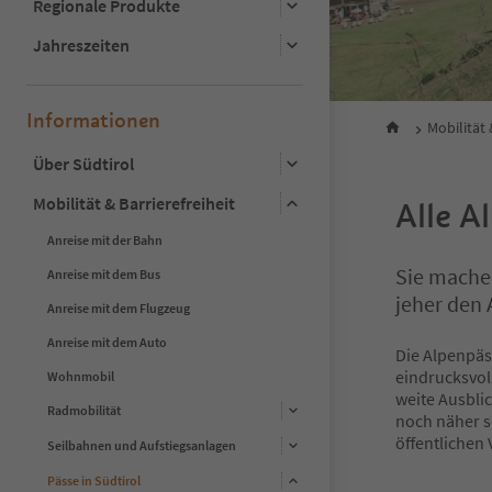
Regionale Produkte
Jahreszeiten
Informationen
Mobilität 
Über Südtirol
Mobilität & Barrierefreiheit
Alle A
Anreise mit der Bahn
Sie machen
Anreise mit dem Bus
jeher den
Anreise mit dem Flugzeug
Anreise mit dem Auto
Die Alpenpäs
eindrucksvol
Wohnmobil
weite Ausbl
Radmobilität
noch näher s
öffentlichen 
Seilbahnen und Aufstiegsanlagen
Pässe in Südtirol