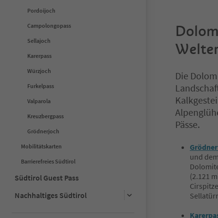
Pordoijoch
Campolongopass
Dolom
Sellajoch
Welte
Karerpass
Würzjoch
Die Dolomi
Landschaft
Furkelpass
Kalkgeste
Valparola
Alpenglüh
Kreuzbergpass
Pässe.
Grödnerjoch
Grödner
Mobilitätskarten
und de
Barrierefreies Südtirol
Dolomit
(2.121 m
Südtirol Guest Pass
Cirspitz
Nachhaltiges Südtirol
Sellatü
Karerpa