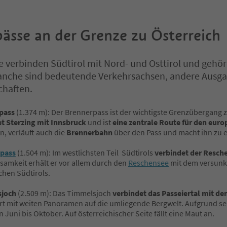
ässe an der Grenze zu Österreich
e verbinden Südtirol mit Nord- und Osttirol und geh
anche sind bedeutende Verkehrsachsen, andere Ausga
chaften.
pass
(1.374 m): Der Brennerpass ist der wichtigste Grenzübergang z
t Sterzing mit Innsbruck
und ist
eine zentrale Route für den eur
, verläuft auch die
Brennerbahn
über den Pass und macht ihn zu 
pass
(1.504 m): Im westlichsten Teil Südtirols
verbindet der Resch
amkeit erhält er vor allem durch den
Reschensee
mit dem versunk
hen Südtirols.
sjoch
(2.509 m): Das Timmelsjoch
verbindet das Passeiertal mit de
rt mit weiten Panoramen auf die umliegende Bergwelt. Aufgrund s
n Juni bis Oktober. Auf österreichischer Seite fällt eine Maut an.