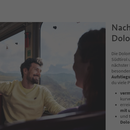
Nach
Dolo
Die Dolom
Südtirol 
nächster 
besonder
Aufstieg
du viele
verm
kurv
errei
mit 
und 
Dolo