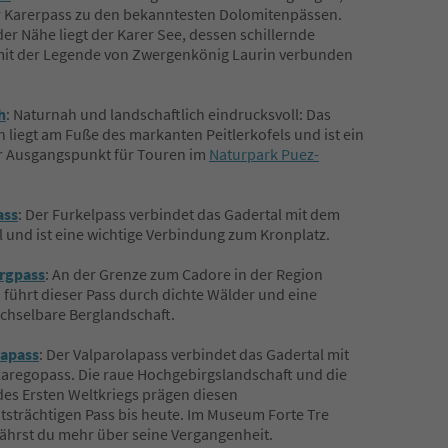
r Karerpass zu den bekanntesten Dolomitenpässen.
der Nähe liegt der Karer See, dessen schillernde
mit der Legende von Zwergenkönig Laurin verbunden
h
: Naturnah und landschaftlich eindrucksvoll: Das
 liegt am Fuße des markanten Peitlerkofels und ist ein
r Ausgangspunkt für Touren im
Naturpark Puez-
ass
: Der Furkelpass verbindet das Gadertal mit dem
l und ist eine wichtige Verbindung zum Kronplatz.
rgpass
: An der Grenze zum Cadore in der Region
 führt dieser Pass durch dichte Wälder und eine
chselbare Berglandschaft.
lapass
: Der Valparolapass verbindet das Gadertal mit
aregopass. Die raue Hochgebirgslandschaft und die
es Ersten Weltkriegs prägen diesen
tsträchtigen Pass bis heute. Im Museum Forte Tre
fährst du mehr über seine Vergangenheit.