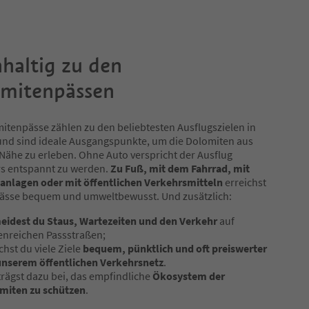
haltig zu den
mitenpässen
itenpässe zählen zu den beliebtesten Ausflugszielen in
und sind ideale Ausgangspunkte, um die Dolomiten aus
Nähe zu erleben. Ohne Auto verspricht der Ausflug
s entspannt zu werden.
Zu Fuß, mit dem Fahrrad, mit
sanlagen oder mit öffentlichen Verkehrsmitteln
erreichst
 Pässe bequem und umweltbewusst. Und zusätzlich:
eidest du Staus, Wartezeiten und den Verkehr
auf
enreichen Passstraßen;
chst du viele Ziele
bequem, pünktlich und oft preiswerter
unserem öffentlichen Verkehrsnetz
.
trägst dazu bei, das empfindliche
Ökosystem der
miten zu schützen
.