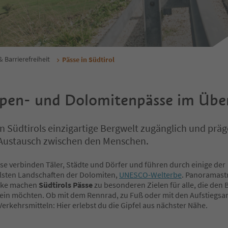
& Barrierefreiheit
Pässe in Südtirol
lpen- und Dolomitenpässe im Über
 Südtirols einzigartige Bergwelt zugänglich und präg
 Austausch zwischen den Menschen.
se verbinden Täler, Städte und Dörfer und führen durch einige der
lsten Landschaften der Dolomiten,
UNESCO-Welterbe
. Panoramast
icke machen
Südtirols Pässe
zu besonderen Zielen für alle, die den
ein möchten. Ob mit dem Rennrad, zu Fuß oder mit den Aufstiegsa
Verkehrsmitteln: Hier erlebst du die Gipfel aus nächster Nähe.