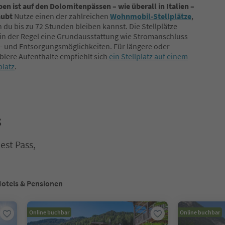
n ist auf den Dolomitenpässen – wie überall in Italien –
aubt
Nutze einen der zahlreichen
Wohnmobil-Stellplätze
,
 du bis zu 72 Stunden bleiben kannst. Die Stellplätze
in der Regel eine Grundausstattung wie Stromanschluss
- und Entsorgungsmöglichkeiten. Für längere oder
lere Aufenthalte empfiehlt sich
ein Stellplatz auf einem
latz
.
s
est Pass,
aus, um deren Inhalt anzuzeigen. Drücken Sie Enter oder Leertaste,
otels & Pensionen
Online buchbar
Online buchbar