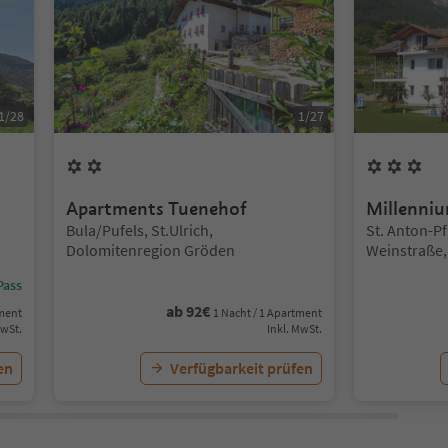
1
/
28
1
/
27
2
Blumen
3
B
Apartments Tuenehof
Millenni
Standort:
Standort:
Bula/Pufels, St.Ulrich,
St. Anton-Pf
Dolomitenregion Gröden
Weinstraße,
Pass
ab
92
€
tment
1 Nacht / 1 Apartment
MwSt.
Inkl. MwSt.
en
Verfügbarkeit prüfen