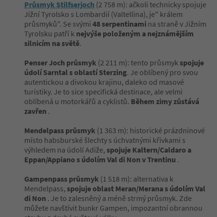
Průsmyk Stilfserjoch
(2 758 m): ačkoli technicky spojuje
Jižní Tyrolsko s Lombardií (Valtellina), je" králem
průsmyků". Se svými
48 serpentinami
na straně v Jižním
Tyrolsku patří k
nejvýše položeným a nejznámějším
silnicím na světě
.
Penser Joch průsmyk
(2 211 m): tento průsmyk
spojuje
údolí Sarntal s oblastí Sterzing
. Je oblíbený pro svou
autentickou a divokou krajinu, daleko od masové
turistiky. Je to sice specifická destinace, ale velmi
oblíbená u motorkářů a cyklistů.
Během zimy zůstává
zavřen
.
Mendelpass průsmyk
(1 363 m): historické prázdninové
místo habsburské šlechty s úchvatnými křivkami s
výhledem na údolí Adiže,
spojuje Kaltern/Caldaro a
Eppan/Appiano s údolím Val di Non v Trentinu
.
Gampenpass průsmyk
(1 518 m): alternativa k
Mendelpass,
spojuje oblast Meran/Merana s údolím Val
di Non
. Je to zalesněný a méně strmý průsmyk. Zde
můžete navštívit bunkr Gampen, impozantní obrannou