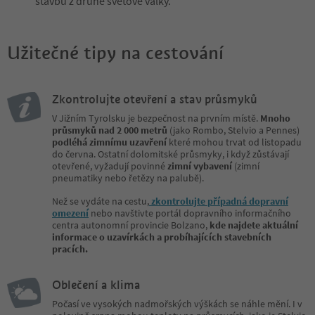
stavbu z druhé světové války.
Užitečné tipy na cestování
Zkontrolujte otevření a stav průsmyků
V Jižním Tyrolsku je bezpečnost na prvním místě.
Mnoho
průsmyků nad 2 000 metrů
(jako Rombo, Stelvio a Pennes)
podléhá zimnímu uzavření
které mohou trvat od listopadu
do června. Ostatní dolomitské průsmyky, i když zůstávají
otevřené, vyžadují povinné
zimní vybavení
(zimní
pneumatiky nebo řetězy na palubě).
Než se vydáte na cestu,
zkontrolujte případná dopravní
omezení
nebo navštivte portál dopravního informačního
centra autonomní provincie Bolzano,
kde najdete aktuální
informace o uzavírkách a probíhajících stavebních
pracích.
Oblečení a klima
Počasí ve vysokých nadmořských výškách se náhle mění. I v