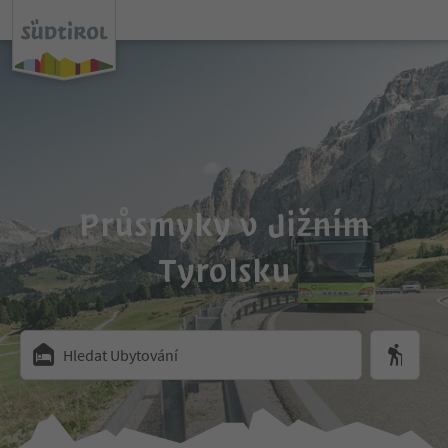
Průsmyky v Jižním
Tyrolsku
Hledat Ubytování