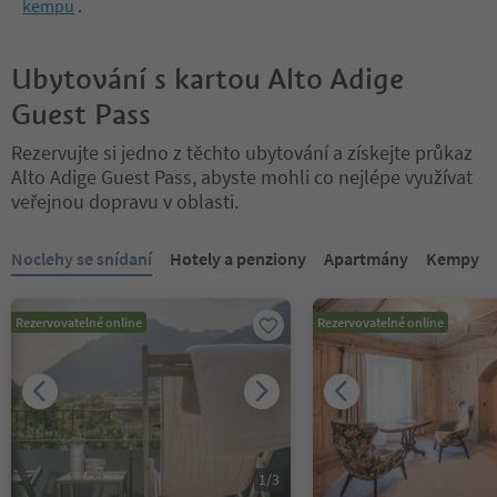
kempu
.
Ubytování s kartou Alto Adige
Guest Pass
Rezervujte si jedno z těchto ubytování a získejte průkaz
Alto Adige Guest Pass, abyste mohli co nejlépe využívat
veřejnou dopravu v oblasti.
Nacházíte se na tabulkovém posuvníku. Vyberte kartu pro zobraze
Noclehy se snídaní
Hotely a penziony
Apartmány
Kempy
Rezervovatelné online
Rezervovatelné online
1
/
3