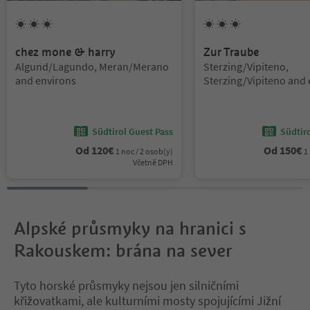
3
Slunce
3
Slunce
chez mone & harry
Zur Traube
Lokalita:
Lokalita:
Algund/Lagundo, Meran/Merano
Sterzing/Vipiteno,
and environs
Sterzing/Vipiteno and 
Südtirol Guest Pass
Südtir
Od
120
€
Od
150
€
1 noc / 2 osob(y)
1
Včetně DPH
Alpské průsmyky na hranici s
Rakouskem: brána na sever
Tyto horské průsmyky nejsou jen silničními
křižovatkami, ale kulturními mosty spojujícími Jižní