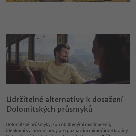
Udržitelné alternativy k dosažení
Dolomitských průsmyků
Dolomitské průsmyky jsou oblíbenými destinacemi,
ideálními výchozími body pro poznávání mimořádné krajiny