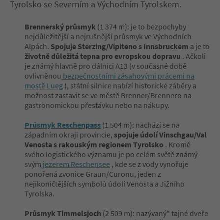
Tyrolsko se Severním a Východním Tyrolskem.
Brennerský průsmyk
(1 374 m): je to bezpochyby
nejdůležitější a nejrušnější průsmyk ve Východních
Alpách.
Spojuje Sterzing/Vipiteno s Innsbruckem
a je to
životně důležitá tepna pro evropskou dopravu
. Ačkoli
je známý hlavně pro dálnici A13 (v současné době
ovlivněnou
bezpečnostními zásahovými prácemi na
mostě Lueg
), státní silnice nabízí historické záběry a
možnost zastavit se ve městě Brenner/Brennero na
gastronomickou přestávku nebo na nákupy.
Průsmyk Reschenpass
(1 504 m): nachází se na
západním okraji provincie,
spojuje údolí Vinschgau/Val
Venosta s rakouským regionem Tyrolsko
. Kromě
svého logistického významu je po celém světě známý
svým
jezerem Reschensee
, kde se z vody vynořuje
ponořená zvonice Graun/Curonu, jeden z
nejikoničtějších symbolů údolí Venosta a Jižního
Tyrolska.
Průsmyk Timmelsjoch
(2 509 m): nazývaný" tajné dveře