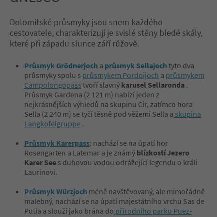
Dolomitské průsmyky jsou snem každého
cestovatele, charakterizují je svislé stěny bledé skály,
které při západu slunce září růžově.
Průsmyk Grödnerjoch
a
průsmyk Sellajoch
tyto dva
průsmyky spolu s
průsmykem Pordoijoch
a
průsmykem
Campolongopass
tvoří slavný
karusel Sellaronda
.
Průsmyk Gardena (2 121 m) nabízí jeden z
nejkrásnějších výhledů na skupinu Cir, zatímco hora
Sella (2 240 m) se tyčí těsně pod věžemi Sella a
skupina
Langkofelgruppe
.
Průsmyk Karerpass
: nachází se na úpatí hor
Rosengarten a Latemar a je známý
blízkostí Jezero
Karer See
s duhovou vodou odrážející legendu o králi
Laurinovi.
Průsmyk Würzjoch
méně navštěvovaný, ale mimořádně
malebný, nachází se na úpatí majestátního vrchu Sas de
Putia a slouží jako brána do
přírodního parku Puez-