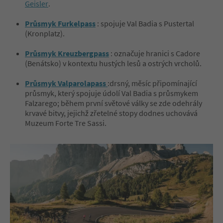
Geisler
.
Průsmyk Furkelpass
: spojuje Val Badia s Pustertal
(Kronplatz).
Průsmyk Kreuzbergpass
: označuje hranici s Cadore
(Benátsko) v kontextu hustých lesů a ostrých vrcholů.
Průsmyk Valparolapass
:drsný, měsíc připomínající
průsmyk, který spojuje údolí Val Badia s průsmykem
Falzarego; během první světové války se zde odehrály
krvavé bitvy, jejichž zřetelné stopy dodnes uchovává
Muzeum Forte Tre Sassi.