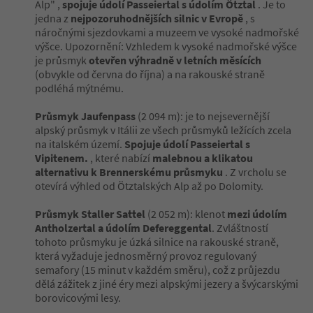
Alp" ,
spojuje údolí Passeiertal s údolím Ötztal
. Je to
jedna z
nejpozoruhodnějších silnic v Evropě
, s
náročnými sjezdovkami a muzeem ve vysoké nadmořské
výšce. Upozornění: Vzhledem k vysoké nadmořské výšce
je průsmyk
otevřen výhradně v letních měsících
(obvykle od června do října) a na rakouské straně
podléhá mýtnému.
Průsmyk Jaufenpass
(2 094 m): je to nejsevernější
alpský průsmyk v Itálii ze všech průsmyků ležících zcela
na italském území.
Spojuje údolí Passeiertal s
Vipitenem.
, které nabízí
malebnou a klikatou
alternativu k Brennerskému průsmyku
. Z vrcholu se
otevírá výhled od Ötztalských Alp až po Dolomity.
Průsmyk Staller Sattel
(2 052 m): klenot
mezi údolím
Antholzertal a údolím Defereggental
. Zvláštností
tohoto průsmyku je úzká silnice na rakouské straně,
která vyžaduje jednosměrný provoz regulovaný
semafory (15 minut v každém směru), což z průjezdu
dělá zážitek z jiné éry mezi alpskými jezery a švýcarskými
borovicovými lesy.