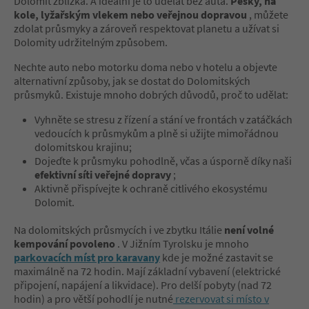
Dolomit zblízka. A ideální je to udělat bez auta.
Pěšky, na
kole, lyžařským vlekem nebo veřejnou dopravou
, můžete
zdolat průsmyky a zároveň respektovat planetu a užívat si
Dolomity udržitelným způsobem.
Nechte auto nebo motorku doma nebo v hotelu a objevte
alternativní způsoby, jak se dostat do Dolomitských
průsmyků. Existuje mnoho dobrých důvodů, proč to udělat:
Vyhněte se stresu z řízení a stání ve frontách v zatáčkách
vedoucích k průsmykům a plně si užijte mimořádnou
dolomitskou krajinu;
Dojeďte k průsmyku pohodlně, včas a úsporně díky naši
efektivní síti veřejné dopravy
;
Aktivně přispívejte k ochraně citlivého ekosystému
Dolomit.
Na dolomitských průsmycích i ve zbytku Itálie
není volné
kempování povoleno
. V Jižním Tyrolsku je mnoho
parkovacích míst pro karavany
kde je možné zastavit se
maximálně na 72 hodin. Mají základní vybavení (elektrické
připojení, napájení a likvidace). Pro delší pobyty (nad 72
hodin) a pro větší pohodlí je nutné
rezervovat si místo v