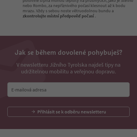
polovině srpna mohou teploty na průsmycích, jako je Stelvio
nebo Rombo, za nepříznivého počasí klesnout až k bodu
mrazu. Vždy s sebou noste větruodolnou bundu a
zkontrolujte místní předpověď počasí
.
Jak se během dovolené pohybuješ?
V newsletteru Jižního Tyrolska najdeš tipy na
udržitelnou mobilitu a veřejnou dopravu.
E-mailová adresa
Přihlásit se k odběru newsletteru