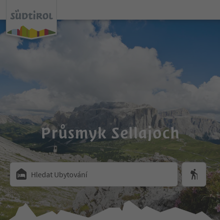
Průsmyk Sellajoch
Hledat Ubytování