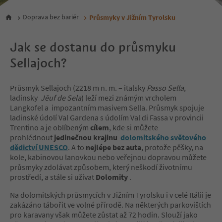
Doprava bez bariér
Průsmyky v Jižním Tyrolsku
Jak se dostanu do průsmyku
Sellajoch?
Průsmyk Sellajoch (2218 m n. m. – italsky
Passo Sella
,
ladinsky
Jëuf de Sela
) leží mezi známým vrcholem
Langkofel a impozantním masivem Sella. Průsmyk spojuje
ladinské údolí Val Gardena s údolím Val di Fassa v provincii
Trentino a je oblíbeným
cílem
, kde si můžete
prohlédnout
jedinečnou krajinu
dolomitského světového
dědictví UNESCO
. A to
nejlépe bez auta
, protože pěšky, na
kole, kabinovou lanovkou nebo veřejnou dopravou můžete
průsmyky zdolávat způsobem, který neškodí životnímu
prostředí, a stále si užívat
Dolomity
.
Na dolomitských průsmycích v Jižním Tyrolsku i v celé Itálii je
zakázáno tábořit ve volné přírodě. Na některých parkovištích
pro karavany však můžete zůstat až 72 hodin. Slouží jako