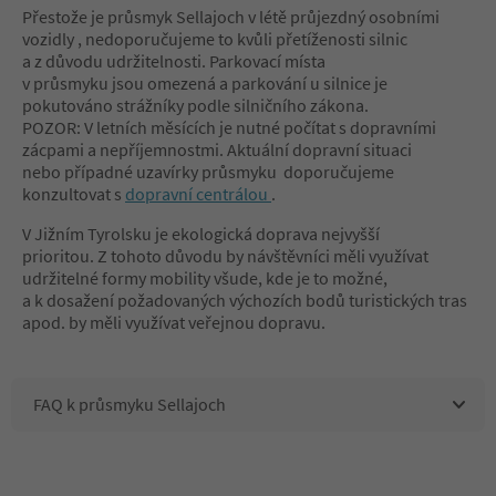
Přestože je průsmyk Sellajoch v létě průjezdný osobními
vozidly , nedoporučujeme to kvůli přetíženosti silnic
a z důvodu udržitelnosti. Parkovací místa
v průsmyku jsou omezená a parkování u silnice je
pokutováno strážníky podle silničního zákona.
POZOR: V letních měsících je nutné počítat s dopravními
zácpami a nepříjemnostmi. Aktuální dopravní situaci
nebo případné uzavírky průsmyku doporučujeme
konzultovat s
dopravní centrálou
.
V Jižním Tyrolsku je ekologická doprava nejvyšší
prioritou. Z tohoto důvodu by návštěvníci měli využívat
udržitelné formy mobility všude, kde je to možné,
a k dosažení požadovaných výchozích bodů turistických tras
apod. by měli využívat veřejnou dopravu.
FAQ k průsmyku Sellajoch