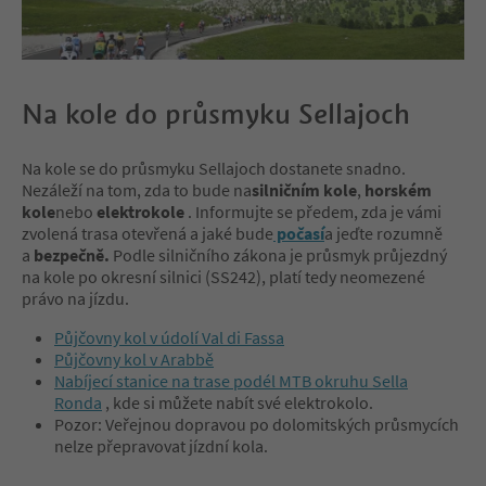
Na kole do průsmyku Sellajoch
Na kole se do průsmyku Sellajoch dostanete snadno.
Nezáleží na tom, zda to bude na
silničním kole
,
horském
kole
nebo
elektrokole
. Informujte se předem, zda je vámi
zvolená trasa otevřená a jaké bude
počasí
a jeďte rozumně
a
bezpečně.
Podle silničního zákona je průsmyk průjezdný
na kole po okresní silnici (SS242), platí tedy neomezené
právo na jízdu.
Půjčovny kol v údolí Val di Fassa
Půjčovny kol v Arabbě
Nabíjecí stanice na trase podél MTB okruhu Sella
Ronda
, kde si můžete nabít své elektrokolo.
Pozor: Veřejnou dopravou po dolomitských průsmycích
nelze přepravovat jízdní kola.