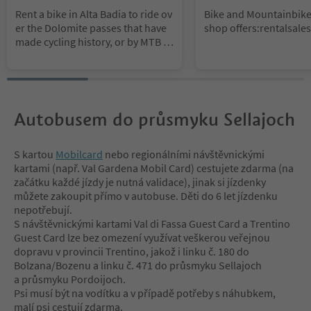
Dolomites Region Alta Badia
egion Alta Badia
Rent a bike in Alta Badia to ride ov
Bike and Mountainbike
er the Dolomite passes that have
shop offers:
rental
sales
made cycling history, or by MTB o
n the most exciting dirt tracks in t
he Dolomites.
Autobusem do průsmyku Sellajoch
S kartou
Mobilcard
nebo regionálními návštěvnickými
kartami (např. Val Gardena Mobil Card) cestujete zdarma (na
začátku každé jízdy je nutná validace), jinak si jízdenky
můžete zakoupit přímo v autobuse. Děti do 6 let jízdenku
nepotřebují.
S návštěvnickými kartami Val di Fassa Guest Card a Trentino
Guest Card lze bez omezení využívat veškerou veřejnou
dopravu v provincii Trentino, jakož i linku č. 180 do
Bolzana/Bozenu a linku č. 471 do průsmyku Sellajoch
a průsmyku Pordoijoch.
Psi musí být na vodítku a v případě potřeby s náhubkem,
malí psi cestují zdarma.