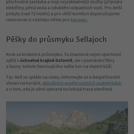
přechodná zastávka a mají nejzákladnější služby (přípojka
elektřiny, pitná voda a odvádění odpadních vod). Pro delší
pobyty (nad 72 hodin) a pro větší komfort doporučujeme
rezervovat si v kempu místo pro
karavan.
Pěšky do průsmyku Sellajoch
Krok za krokem k průsmyku. To znamená nejen sportovní
vyžití v
úchvatné krajině Dolomit
, ale i poznávání flóry
a fauny tohoto fascinujícího světa hor na vlastní kůži.
Tip: Než se vydáte na cestu, informujte se o bezpečnostní
situaci na horách,
aktuálních povětrnostních podmínkách
a o tom, zda je vámi vybraná turistická trasa otevřená.