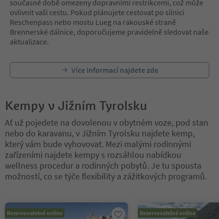
současné době omezeny dopravními restrikcemi, což může
ovlivnit vaši cestu. Pokud plánujete cestovat po silnici
Reschenpass nebo mostu Lueg na rakouské straně
Brennerské dálnice, doporučujeme pravidelně sledovat naše
aktualizace.
Více informací najdete zde
Kempy v Jižním Tyrolsku
Ať už pojedete na dovolenou v obytném voze, pod stan
nebo do karavanu, v Jižním Tyrolsku najdete kemp,
který vám bude vyhovovat. Mezi malými rodinnými
zařízeními najdete kempy s rozsáhlou nabídkou
wellness procedur a rodinných pobytů. Je tu spousta
možností, co se týče flexibility a zážitkových programů.
Nacházíte se na tabulkovém posuvníku. Vyberte kartu pro zobraze
Rezervovatelné online
Rezervovatelné online