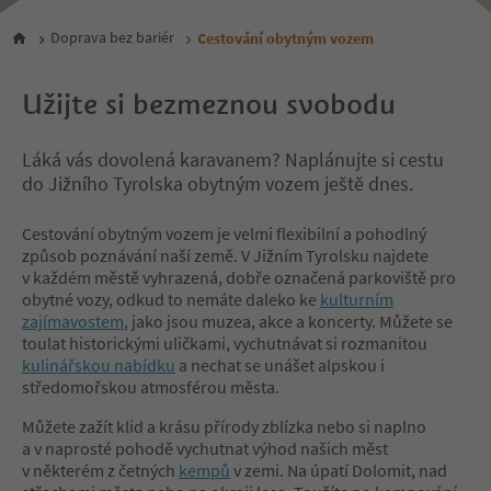
Doprava bez bariér
Cestování obytným vozem
Užijte si bezmeznou svobodu
Láká vás dovolená karavanem? Naplánujte si cestu
do Jižního Tyrolska obytným vozem ještě dnes.
Cestování obytným vozem je velmi flexibilní a pohodlný
způsob poznávání naší země. V Jižním Tyrolsku najdete
v každém městě vyhrazená, dobře označená parkoviště pro
obytné vozy, odkud to nemáte daleko ke
kulturním
zajímavostem
, jako jsou muzea, akce a koncerty. Můžete se
toulat historickými uličkami, vychutnávat si rozmanitou
kulinářskou nabídku
a nechat se unášet alpskou i
středomořskou atmosférou města.
Můžete zažít klid a krásu přírody zblízka nebo si naplno
a v naprosté pohodě vychutnat výhod našich měst
v některém z četných
kempů
v zemi. Na úpatí Dolomit, nad