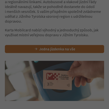
a regionálními linkami. Autobusové a vlakové jízdní řády
ideálně navazují, takže se pohodlně dostanete do údolí
i menších vesniček. S vaším přispěním společně zvládneme
udělat z Jižního Tyrolska vzorový region s udržitelnou
dopravou.
Karta Mobilcard nabízí výhodný a jednoduchý způsob, jak
využívat místní veřejnou dopravu v Jižním Tyrolsku.
Jedna jízdenka na vše