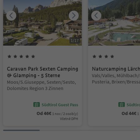
1
/
17
5
hvězdy
4
hvězdy
Caravan Park Sexten Camping
Naturcamping Lärc
Lokalita:
& Glamping - 5 Sterne
Vals/Valles, Mühlbach/
Lokalita:
Pusteria, Brixen/Bres
Moos/S.Giuseppe, Sexten/Sesto,
environs
Dolomites Region 3 Zinnen
Südtirol Guest Pass
Südtir
Od
46
€
Od
44
€
1 noc / 2 osob(y)
1
Včetně DPH