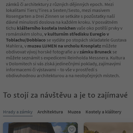
zámků či architektury z různých dějinných epoch. Mezi
lokalitami Tiers/Tires a Sexten/Sesto, mezi masivem
Rosengarten a Drei Zinnen se setkáte s pozůstatky naší
dávné minulosti doslova na každém kroku. V posvátném
tichu
klášterního kostela Innichen
vaše oko potěší prvky v
románském slohu,
v kulturním středisku Euregio v
Toblachu/Dobbiaco
se vydáte po stopách skladatele Gustava
Mahlera, v
muzeu LUMEN na vrcholu Kronplatz
můžete
obdivovat vývoj horské fotografie a v
zámku Bruneck
se
můžete seznámit s expedicemi Reinholda Messnera. Kultura
v Dolomitech si vás získá jedinečnými poklady, zajímavými
informacemi či výstavami – to vše v prostředí s
obdivuhodnou architekturou a na neobyčejných místech.
To stojí za návštěvu a je to zajímavé
Nacházíte se na tabulkovém posuvníku. Vyberte kartu pro zobraze
Hrady a zámky
Architektura
Muzea
Kostely a kláštery