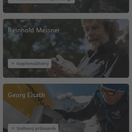
Reinhold Messner
Nepřemožitelný
Georg Eisath
Sněhový průkopník