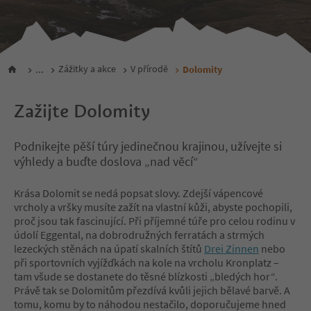
...
Zážitky a akce
V přírodě
Dolomity
Zažijte Dolomity
Podnikejte pěší túry jedinečnou krajinou, užívejte si
výhledy a buďte doslova „nad věcí“
Krása Dolomit se nedá popsat slovy. Zdejší vápencové
vrcholy a vršky musíte zažít na vlastní kůži, abyste pochopili,
proč jsou tak fascinující. Při příjemné túře pro celou rodinu v
údolí Eggental, na dobrodružných ferratách a strmých
lezeckých stěnách na úpatí skalních štítů
Drei Zinnen
nebo
při sportovních vyjížďkách na kole na vrcholu Kronplatz –
tam všude se dostanete do těsné blízkosti „bledých hor“.
Právě tak se Dolomitům přezdívá kvůli jejich bělavé barvě. A
tomu, komu by to náhodou nestačilo, doporučujeme hned