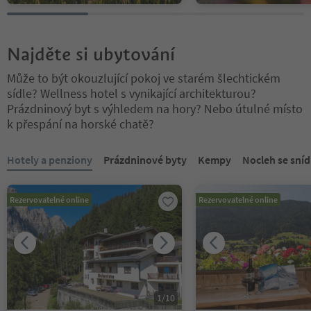
Najděte si ubytování
Může to být okouzlující pokoj ve starém šlechtickém
sídle? Wellness hotel s vynikající architekturou?
Prázdninový byt s výhledem na hory? Nebo útulné místo
k přespání na horské chatě?
Nacházíte se na tabulkovém posuvníku. Vyberte kartu pro zobraze
Hotely a penziony
Prázdninové byty
Kempy
Nocleh se sníd
Rezervovatelné online
Rezervovatelné online
1
/
10