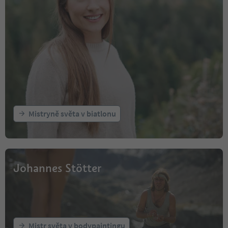
Mistryně světa v biatlonu
Johannes Stötter
Mistr světa v bodypaintingu