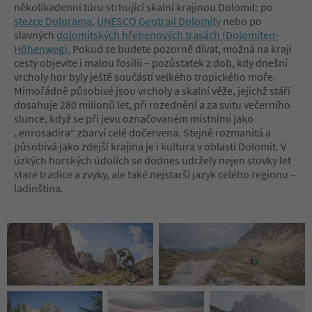
několikadenní túru strhující skalní krajinou Dolomit: po
stezce Dolorama
,
UNESCO Geotrail Dolomity
nebo po
slavných
dolomitských hřebenových trasách (Dolomiten-
Höhenweg).
Pokud se budete pozorně dívat, možná na kraji
cesty objevíte i malou fosilii – pozůstatek z dob, kdy dnešní
vrcholy hor byly ještě součástí velkého tropického moře.
Mimořádně působivé jsou vrcholy a skalní věže, jejichž stáří
dosahuje 280 milionů let, při rozednění a za svitu večerního
slunce, když se při jevu označovaném místními jako
„enrosadira“ zbarví celé dočervena. Stejně rozmanitá a
působivá jako zdejší krajina je i kultura v oblasti Dolomit. V
úzkých horských údolích se dodnes udržely nejen stovky let
staré tradice a zvyky, ale také nejstarší jazyk celého regionu –
ladinština.