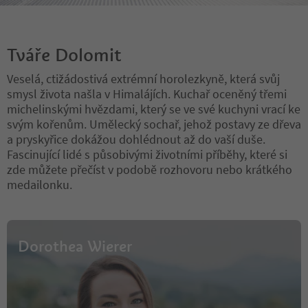
of the Ladin weekly “La Usc di
Gardena partner acc
Ladins” and President of the
Ladin Artists’ Association (EPL)
The funicular and lunc
included and must be 
Tváře Dolomit
The exhibition will be open to
separately. A lunch bre
visitors until September 11, 2026.
is planned.
Veselá, ctižádostivá extrémní horolezkyně, která svůj
smysl života našla v Himalájích. Kuchař oceněný třemi
Opening Hours
The return by shuttle i
michelinskými hvězdami, který se ve své kuchyni vrací ke
Monday - Friday: 8:00 AM – 12:00
in the price.
svým kořenům. Umělecký sochař, jehož postavy ze dřeva
PM
a pryskyřice dokážou dohlédnout až do vaší duše.
Thursday: 8:00 AM – 12:00 PM &
Minimum age: 8 years
Fascinující lidé s působivými životními příběhy, které si
4:00 PM – 6:30 PM
Any variation is reserv
zde můžete přečíst v podobě rozhovoru nebo krátkého
hiking guide!
medailonku.
Dorothea Wierer