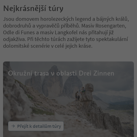
Nejkrásnější túry
Jsou domovem horolezeckých legend a bájných králů,
dobrodruhů a vypravěčů příběhů. Masiv Rosengarten,
Odle di Funes a masiv Langkofel nás přitahují již
odjakživa. Při těchto túrách zažijete tyto spektakulární
dolomitské scenérie v celé jejich kráse.
Okružní trasa v oblasti Drei Zinnen
Přejít k detailům túry