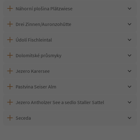
Náhorní plošina Plätzwiese
Drei Zinnen/Auronzohütte
Údolí Fischleintal
Dolomitské průsmyky
Jezero Karersee
Pastvina Seiser Alm
Jezero Antholzer See a sedlo Staller Sattel
Seceda