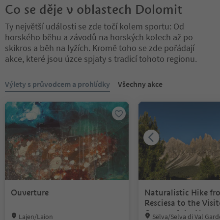
Co se děje v oblastech Dolomit
Ty největší události se zde točí kolem sportu: Od
horského běhu a závodů na horských kolech až po
skikros a běh na lyžích. Kromě toho se zde pořádají
akce, které jsou úzce spjaty s tradicí tohoto regionu.
Nacházíte se na tabulkovém posuvníku. Vyberte kartu pro zobraze
Výlety s průvodcem a prohlídky
Všechny akce
Ouverture
Naturalistic Hike f
Resciesa to the Visit
Centre of the Natur
Location:
Location:
Lajen/Laion
Sëlva/Selva di Val Gar