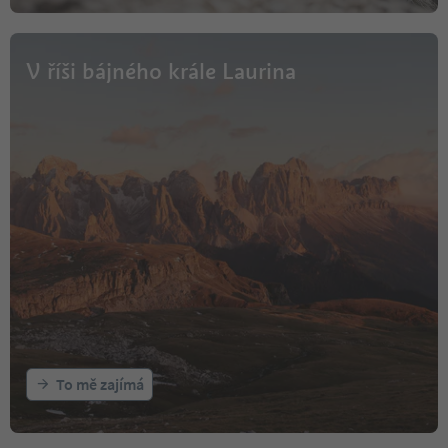
V říši bájného krále Laurina
To mě zajímá