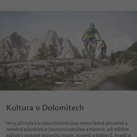
ear the village there is a little lake
with the possibility to fish. To go b
ack, just do the same road.
Kultura v Dolomitech
Hory, příroda a krajina Dolomit jsou mimořádně působivé a
neméně působivá je i kulturní nabídka a historie, jež můžete
zažívat v podobě bezpočtu muzeí, kostelů a klášterů, hradů a