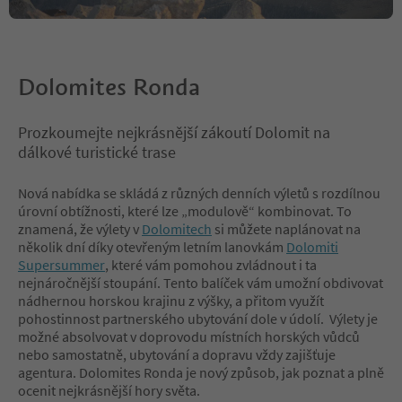
Dolomites Ronda
Prozkoumejte nejkrásnější zákoutí Dolomit na
dálkové turistické trase
Nová nabídka se skládá z různých denních výletů s rozdílnou
úrovní obtížnosti, které lze „modulově“ kombinovat. To
znamená, že výlety v
Dolomitech
si můžete naplánovat na
několik dní díky otevřeným letním lanovkám
Dolomiti
Supersummer
, které vám pomohou zvládnout i ta
nejnáročnější stoupání. Tento balíček vám umožní obdivovat
nádhernou horskou krajinu z výšky, a přitom využít
pohostinnost partnerského ubytování dole v údolí. Výlety je
možné absolvovat v doprovodu místních horských vůdců
nebo samostatně, ubytování a dopravu vždy zajišťuje
agentura. Dolomites Ronda je nový způsob, jak poznat a plně
ocenit nejkrásnější hory světa.