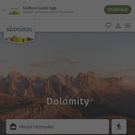
Südtirol Guide App
Stáhnout
Digitální průvodce Jižním Tyrolskem
odk
oblíbené
uživatel
Dolomity
Hledat Ubytování