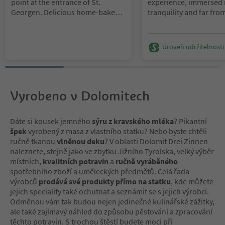
point at the entrance of St.
experience, immersed 
Georgen. Delicious home-baked
tranquility and far fro
brioches, fresh juices and coffee,
bustle? Then Ganis Res
bruschetta and ciabatta, alcoholic
surrounded by meado
and non-alcoholic enchant your
forests, is the perfect c
Úroveň udržitelnosti
palate.
Summer, enjoy the ou
the panoramic terrace,
caressed by a light bree
Winter, retreat to the c
accompanied by the cr
Vyrobeno v Dolomitech
fireplace. Always with 
on the legendary Catin
Dáte si kousek jemného
sýru z kravského mléka
? Pikantní
of the most iconic mou
špek
vyrobený z masa z vlastního statku? Nebo byste chtěli
ranges of the Dolomite
ručně tkanou
vlněnou deku
? V oblasti Dolomit Drei Zinnen
naleznete, stejně jako ve zbytku Jižního Tyrolska, velký výběr
We offer classic South
místních,
kvalitních potravin
a
ručně vyráběného
dishes alongside Medi
spotřebního zboží a uměleckých předmětů. Celá řada
specialties, prepared w
výrobců
prodává své produkty přímo na statku
, kde můžete
selected meats and fis
jejich speciality také ochutnat a seznámit se s jejich výrobci.
vegetables and homem
Odměnou vám tak budou nejen jedinečné kulinářské zážitky,
And to finish, a sweet 
ale také zajímavý náhled do způsobu pěstování a zpracování
Wine pairing? We will 
těchto potravin. S trochou štěstí budete moci při
advise you: our cellar 