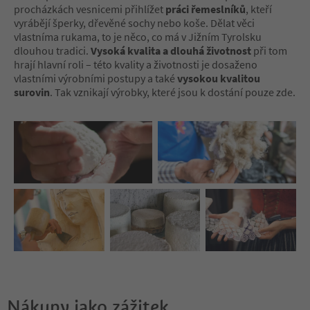
procházkách vesnicemi přihlížet
práci řemeslníků
, kteří
350 labels.
vyrábějí šperky, dřevěné sochy nebo koše. Dělat věci
vlastníma rukama, to je něco, co má v Jižním Tyrolsku
For external guests, a 
dlouhou tradici.
Vysoká kvalita a dlouhá životnost
při tom
reservation is required
hrají hlavní roli – této kvality a životnosti je dosaženo
you can just stop by.
vlastními výrobními postupy a také
vysokou kvalitou
Your four legged frien
surovin
. Tak vznikají výrobky, které jsou k dostání pouze zde.
welcome.
Nákupy jako zážitek