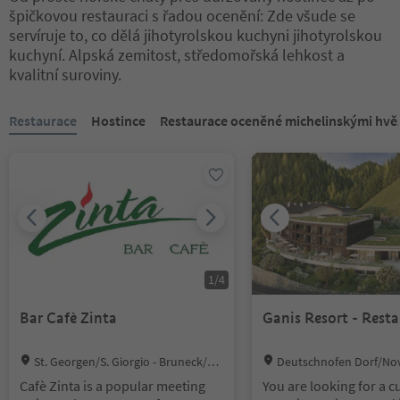
špičkovou restauraci s řadou ocenění: Zde všude se
et the site continues t
very special, mysteriou
servíruje to, co dělá jihotyrolskou kuchyni jihotyrolskou
According to an old leg
kuchyní. Alpská zemitost, středomořská lehkost a
et passageway runs be
kvalitní suroviny.
wo castles of Hauenste
gg. And every so often,
Nacházíte se na tabulkovém posuvníku. Vyberte kartu pro zobraze
Restaurace
Hostince
Restaurace oceněné michelinskými hv
say in the area around 
n, you can hear the spi
wails of a banished da
1
/
4
Bar Cafè Zinta
Ganis Resort - Rest
Location:
Location:
St. Georgen/S. Giorgio - Bruneck/Br
Deutschnofen Dorf/No
unico, Bruneck/Brunico, Dolomites Re
Centro, Deutschnofen/No
Cafè Zinta is a popular meeting
You are looking for a c
gion Kronplatz/Plan de Corones
Dolomites Region Eggent