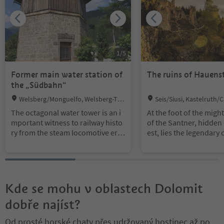
1
/
5
Former main water station of
The ruins of Hauens
the „Südbahn“
Location:
Location:
Welsberg/Monguelfo, Welsberg-Tai
Seis/Siusi, Kastelruth/C
sten/Monguelfo-Tesido
olomites Region Seiser A
The octagonal water tower is an i
At the foot of the might
mportant witness to railway histo
of the Santner, hidden 
ry from the steam locomotive era.
est, lies the legendary 
Opened in 1871, it served as a cen
of Hauenstein. The cas
tral water supply point, functionin
ack to the 12th centur
g as a technical “fuel station” for l
uilt by the Lords of Ha
ocomotives. Together with preser
d enlarged in the 15th 
ved railway buildings, it forms a c
ntury. One of the owner
Kde se mohu v oblastech Dolomit
oherent ensemble from the Austr
amous minnesinger Os
dobře najíst?
o-Hungarian period. The site has
Wolkenstein.
been listed as a protected monum
Today all that remains 
Od prosté horské chaty přes udržovaný hostinec až po
ent since 2004.
er glory are the castle 