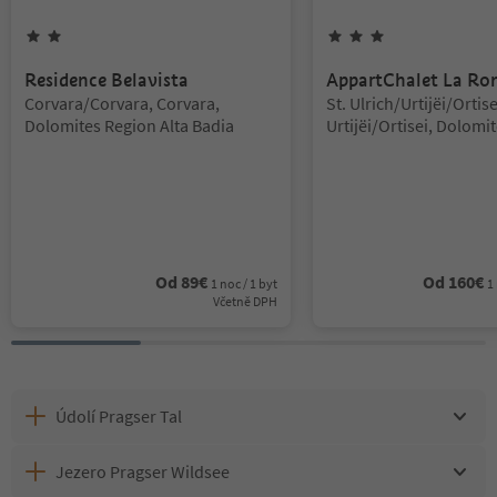
2
hvězdy
3
hvězdy
Residence Belavista
AppartChalet La Ro
Lokalita:
Lokalita:
Corvara/Corvara, Corvara,
St. Ulrich/Urtijëi/Ortise
Dolomites Region Alta Badia
Urtijëi/Ortisei, Dolomi
Val Gardena
Od
89
€
Od
160
€
1 noc / 1 byt
1
Včetně DPH
Údolí Pragser Tal
Jezero Pragser Wildsee