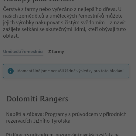
Čerstvé z farmy nebo vyřezáno z nejlepšího dřeva. U
našich zemědělců a uměleckých řemeslníků můžete
jejich výrobky nakupovat s čistým svědomím – a navíc
zažijete setkání se skutečnými lidmi, kteří obývají tuto
oblast.
Nacházíte se na tabulkovém posuvníku. Vyberte kartu pro zobraze
Umělečtí řemeslníci
Z farmy
Momentálně jsme nenašli žádné výsledky pro toto hledání.
Dolomiti Rangers
Napětí a zábava: Programy s průvodcem v přírodních
rezervacích Jižního Tyrolska
Při túrách s průvodcem, pozorování divokých zvířat a na