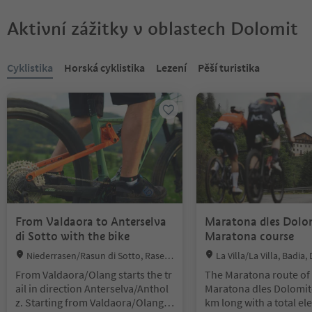
Aktivní zážitky v oblastech Dolomit
Nacházíte se na tabulkovém posuvníku. Vyberte kartu pro zobraze
Cyklistika
Horská cyklistika
Lezení
Pěší turistika
From Valdaora to Anterselva
Maratona dles Dolom
di Sotto with the bike
Maratona course
Location:
Location:
Niederrasen/Rasun di Sotto, Rasen-
La Villa/La Villa, Badia
Antholz/Rasun Anterselva, Dolomites
egion Alta Badia
From Valdaora/Olang starts the tr
The Maratona route of
Region Kronplatz/Plan de Corones
ail in direction Anterselva/Anthol
Maratona dles Dolomite
z. Starting from Valdaora/Olang i
km long with a total el