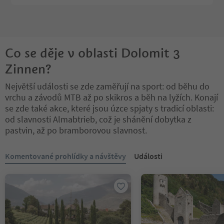
Co se děje v oblasti Dolomit 3
Zinnen?
Největší události se zde zaměřují na sport: od běhu do
vrchu a závodů MTB až po skikros a běh na lyžích. Konají
se zde také akce, které jsou úzce spjaty s tradicí oblasti:
od slavnosti Almabtrieb, což je shánění dobytka z
pastvin, až po bramborovou slavnost.
Nacházíte se na tabulkovém posuvníku. Vyberte kartu pro zobraze
Komentované prohlídky a návštěvy
Události