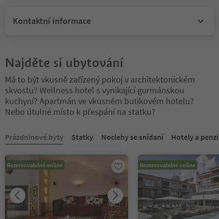
Kontaktní informace
Najděte si ubytování
Má to být vkusně zařízený pokoj v architektonickém
skvostu? Wellness hotel s vynikající gurmánskou
kuchyní? Apartmán ve vkusném butikovém hotelu?
Nebo útulné místo k přespání na statku?
Nacházíte se na tabulkovém posuvníku. Vyberte kartu pro zobraze
Prázdninové byty
Statky
Noclehy se snídaní
Hotely a penz
Rezervovatelné online
Rezervovatelné online