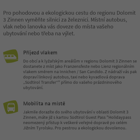
Pro pohodovou a ekologickou cestu do regionu Dolomit
3 Zinnen vyměňte silnici za železnici. Místní autobus,
vlak nebo lanovka vás doveze do místa vašeho
ubytování nebo třeba na výlet.
Příjezd vlakem
Do obcí a k lyžařským areálům v regionu Dolomit 3 Zinnen se
dostanete z míst jako Franzensfeste nebo Lienz regionálním
vlakem směrem na Innichen / San Candido. Z nádraží vás pak
dopraví linkový autobus, taxi nebo kyvadlová doprava
„Südtirol Transfer“" přímo do vašeho prázdninového
ubytování.
Mobilita na místě
Jakmile dorazíte do svého ubytování v oblasti Dolomit 3
Zinnen, máte již s kartou Südtirol Guest Pass "Holidaypass
neomezený přístup k veškeré veřejné dopravě po celém
Jižním Tyrolsku. Pro pestrou a ekologickou dovolenou.