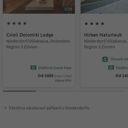
1
/
18
4
Slunce
4
hvězdy
Crioli Dolomiti Lodge
Hirben Naturlaub
Lokalita:
Lokalita:
Niederdorf/Villabassa, Dolomites
Niederdorf/Villabassa,
Region 3 Zinnen
Region 3 Zinnen
Úroveň udr
Südtirol Guest Pass
Südtir
Od
160
€
Od
14
1 noc / 1 byt
Včetně DPH
Všechna ubytovací zařízení v Niederdorfu