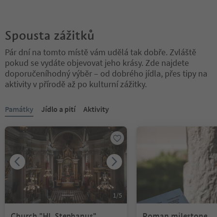
Spousta zážitků
Pár dní na tomto místě vám udělá tak dobře. Zvláště
pokud se vydáte objevovat jeho krásy. Zde najdete
doporučeníhodný výběr – od dobrého jídla, přes tipy na
aktivity v přírodě až po kulturní zážitky.
Nacházíte se na tabulkovém posuvníku. Vyberte kartu pro zobraze
Památky
Jídlo a pití
Aktivity
1
/
5
Church "Hl. Stephanus"
Roman milestone