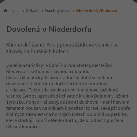
...
Oblasti
Všechny obce
Niederdorf/Villabassa
Dovolená v Niederdorfu
Klimatické lázně, Kneippova zážitková vesnice se
závody na horských kolech
„Kolébka turistiky” v údolí Hochpustertal, městečko
Niederdorf, se honosí slavnou a dlouhou
historií klimatických lázní. I v dnešní době se během
dovolené v Niederdorfu točí všechno kolem zdraví
a relaxace: Takto zde vznikla první Kneippova zážitková
vesnice Evropy uprostřed úchvatné krajiny Dolomit v Jižním
Tyrolsku. Pohyb – tělesný, duševní i duchovní – není hlavním
tématem pouze v nabídkách k posílení zdraví. Také při dobře
známých závodech na horských kolech Dolomiti Superbike,
které startují i končí v Niederdorfu, jde o radost z posílení
tělesné kondice.