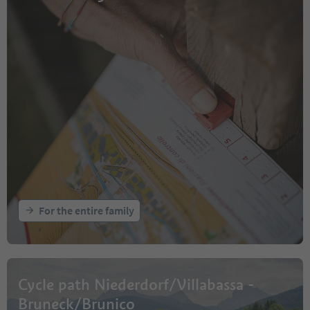
For the entire family
Cycle path Niederdorf/Villabassa -
Bruneck/Brunico