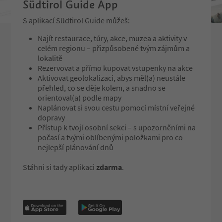
Südtirol Guide App
S aplikací Südtirol Guide můžeš:
Najít restaurace, túry, akce, muzea a aktivity v
celém regionu – přizpůsobené tvým zájmům a
lokalitě
Rezervovat a přímo kupovat vstupenky na akce
Aktivovat geolokalizaci, abys měl(a) neustále
přehled, co se děje kolem, a snadno se
orientoval(a) podle mapy
Naplánovat si svou cestu pomocí místní veřejné
dopravy
Přístup k tvojí osobní sekci – s upozorněními na
počasí a tvými oblíbenými položkami pro co
nejlepší plánování dnů
Stáhni si tady aplikaci
zdarma
.