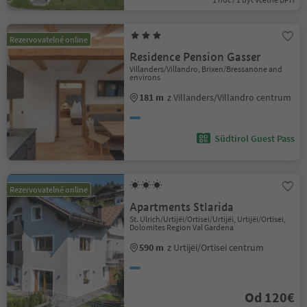
Rezervovatelné online
Residence Pension Gasser
Villanders/Villandro, Brixen/Bressanone and
environs
181 m
z Villanders/Villandro centrum
Südtirol Guest Pass
Rezervovatelné online
Apartments Stlarida
St. Ulrich/Urtijëi/Ortisei/Urtijëi, Urtijëi/Ortisei,
Dolomites Region Val Gardena
590 m
z Urtijëi/Ortisei centrum
Od 120€