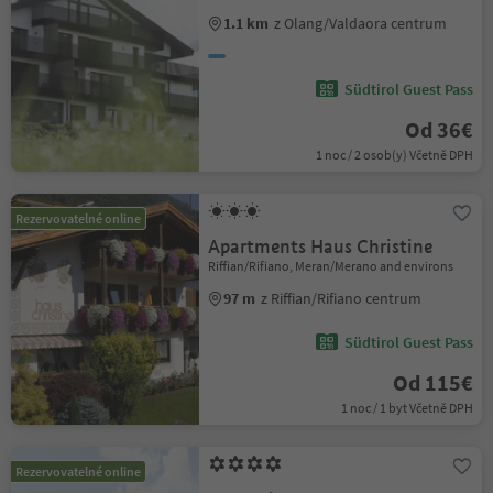
1.1 km
z Olang/Valdaora centrum
Südtirol Guest Pass
Od 36€
1 noc / 2 osob(y) Včetně DPH
Rezervovatelné online
Apartments Haus Christine
Riffian/Rifiano, Meran/Merano and environs
97 m
z Riffian/Rifiano centrum
Südtirol Guest Pass
Od 115€
1 noc / 1 byt Včetně DPH
Rezervovatelné online