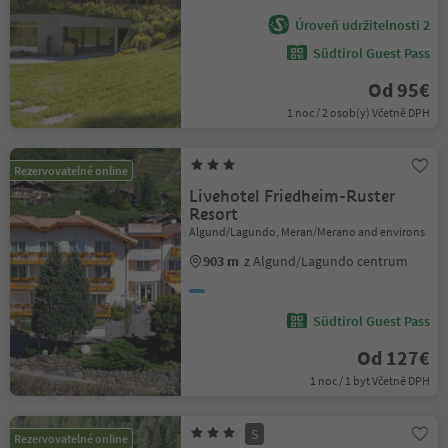
Úroveň udržitelnosti 2
Südtirol Guest Pass
Od 95€
1 noc / 2 osob(y) Včetně DPH
Rezervovatelné online
Livehotel Friedheim-Ruster
Resort
Algund/Lagundo, Meran/Merano and environs
903 m
z Algund/Lagundo centrum
Südtirol Guest Pass
Od 127€
1 noc / 1 byt Včetně DPH
S
Rezervovatelné online