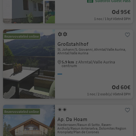
Südtirol Guest Pass
Od 95€
1 noc / 1 byt Včetně DPH
Rezervovatelné online
Großstahlhof
St. Johann/S. Giovanni, Ahrntal/Valle Aurina,
Ahrntal/Valle Aurina
5.9 km
z Ahrntal/Valle Aurina
centrum
Od 60€
1 noc / 2 osob(y) Včetně DPH
Rezervovatelné online
Ap. Da Hoam
Niederrasen/Rasun di Sotto, Rasen-
Antholz/Rasun Anterselva, Dolomites Region
Kronplatz/Plan de Corones