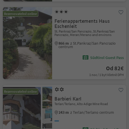
Rezervovatelné online
Ferienappartements Haus
Eschenleit
St. Pankraz/San Pancrazio, St.Pankraz/San
Pancrazio, Meran/Merano and environs
866 m
z St.Pankraz/San Pancrazio
centrum
Südtirol Guest Pass
Od 82€
1 noc / 1 byt Včetně DPH
Rezervovatelné online
Barbieri Karl
Terlan/Terlano, Alto Adige Wine Road
243 m
z Terlan/Terlano centrum