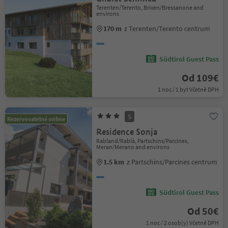
Terenten/Terento, Brixen/Bressanone and
environs
170 m
z Terenten/Terento centrum
Südtirol Guest Pass
Od 109€
1 noc / 1 byt Včetně DPH
S
Rezervovatelné online
Residence Sonja
Rabland/Rablà, Partschins/Parcines,
Meran/Merano and environs
1.5 km
z Partschins/Parcines centrum
Südtirol Guest Pass
Od 50€
1 noc / 2 osob(y) Včetně DPH