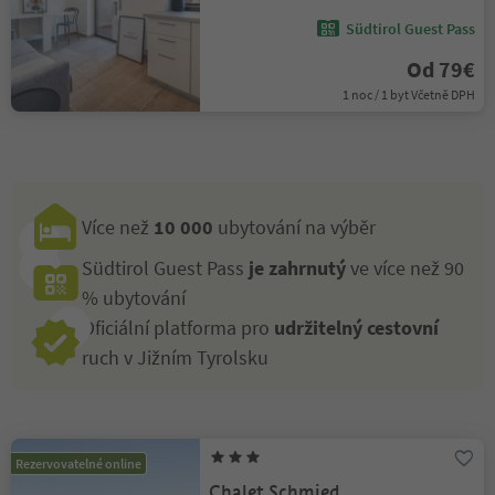
Südtirol Guest Pass
Od 79€
1 noc / 1 byt Včetně DPH
Více než
10 000
ubytování na výběr
Südtirol Guest Pass
je zahrnutý
ve více než 90
% ubytování
Oficiální platforma pro
udržitelný cestovní
ruch v Jižním Tyrolsku
Rezervovatelné online
Chalet Schmied