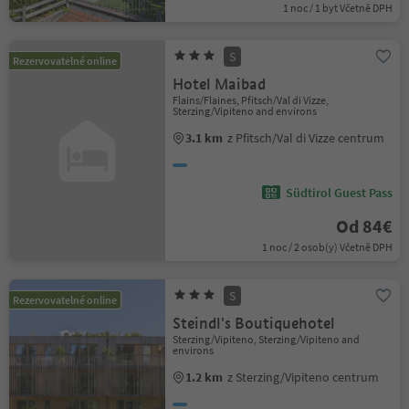
1 noc / 1 byt Včetně DPH
S
Rezervovatelné online
Hotel Maibad
Flains/Flaines, Pfitsch/Val di Vizze,
Sterzing/Vipiteno and environs
3.1 km
z Pfitsch/Val di Vizze centrum
Südtirol Guest Pass
Od 84€
1 noc / 2 osob(y) Včetně DPH
S
Rezervovatelné online
Steindl's Boutiquehotel
Sterzing/Vipiteno, Sterzing/Vipiteno and
environs
1.2 km
z Sterzing/Vipiteno centrum