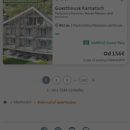
Rezervovatelné online
Guesthouse Karnatsch
Partschins/Parcines, Meran/Merano and
environs
402 m
z Partschins/Parcines centrum
Südtirol Guest Pass
Od 156€
1 noc / 2 osob(y) Včetně DPH
1
2
...
1
2
3
242
3
4
1 - 30 z 7244 výsledky
5
6
Ubytování
Rekreační apartmány
7
8
9
10
11