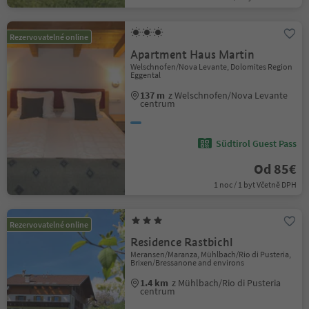
Rezervovatelné online
Apartment Haus Martin
Welschnofen/Nova Levante, Dolomites Region
Eggental
137 m
z Welschnofen/Nova Levante
centrum
Südtirol Guest Pass
Od 85€
1 noc / 1 byt Včetně DPH
Rezervovatelné online
Residence Rastbichl
Meransen/Maranza, Mühlbach/Rio di Pusteria,
Brixen/Bressanone and environs
1.4 km
z Mühlbach/Rio di Pusteria
centrum