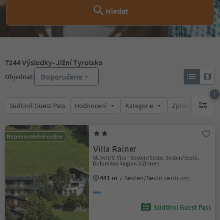
Hledat
7244
Výsledky
- Jižní Tyrolsko
Doporučeno
Objednat:
1
Südtirol Guest Pass
Hodnocení
Kategorie
Zpracovává
1 aktywn
Rezervovatelné online
Villa Rainer
St. Veit/S. Vito - Sexten/Sesto, Sexten/Sesto,
Dolomites Region 3 Zinnen
441 m
z Sexten/Sesto centrum
Südtirol Guest Pass