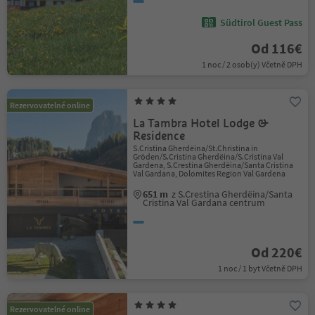
Südtirol Guest Pass
Od 116€
1 noc / 2 osob(y) Včetně DPH
Rezervovatelné online
La Tambra Hotel Lodge &
Residence
S.Cristina Gherdëina/St.Christina in
Gröden/S.Cristina Gherdëina/S.Cristina Val
Gardena, S.Crestina Gherdëina/Santa Cristina
Val Gardana, Dolomites Region Val Gardena
651 m
z S.Crestina Gherdëina/Santa
Cristina Val Gardana centrum
Od 220€
1 noc / 1 byt Včetně DPH
Rezervovatelné online