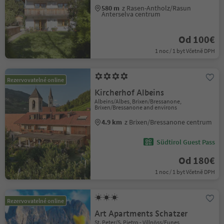
580 m
z Rasen-Antholz/Rasun
Anterselva centrum
Od 100€
1 noc / 1 byt Včetně DPH
Rezervovatelné online
Kircherhof Albeins
Albeins/Albes, Brixen/Bressanone,
Brixen/Bressanone and environs
4.9 km
z Brixen/Bressanone centrum
Südtirol Guest Pass
Od 180€
1 noc / 1 byt Včetně DPH
Rezervovatelné online
Art Apartments Schatzer
St. Peter/S. Pietro - Villnöss/Funes,