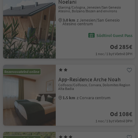
Noelani
Glaning/Cologna, Jenesien/San Genesio
Atesino, Bolzano/Bozen and environs
3.0 km
z Jenesien/San Genesio
Atesino centrum
Südtirol Guest Pass
Od 285€
1 noc / 1 byt Včetně DPH
Rezervovatelné online
App-Residence Arche Noah
Colfosco/Colfosco, Corvara, Dolomites Region
Alta Badia
1.5 km
z Corvara centrum
Od 108€
1 noc / 1 byt Včetně DPH