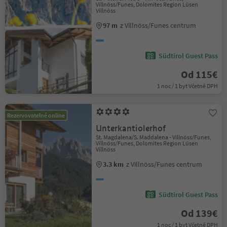
Villnöss/Funes, Dolomites Region Lüsen
Villnöss
97 m
z Villnöss/Funes centrum
Südtirol Guest Pass
Od 115€
1 noc / 1 byt Včetně DPH
Rezervovatelné online
Unterkantiolerhof
St. Magdalena/S. Maddalena - Villnöss/Funes,
Villnöss/Funes, Dolomites Region Lüsen
Villnöss
3.3 km
z Villnöss/Funes centrum
Südtirol Guest Pass
Od 139€
1 noc / 1 byt Včetně DPH