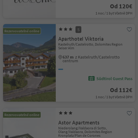
Od 120€
1 noc / 1 byt Včetně DPH
S
Rezervovatelné online
Aparthotel Viktoria
Kastelruth/Castelrotto, Dolomites Region
Seiser Alm
637 m
z Kastelruth/Castelrotto
centrum
Südtirol Guest Pass
Od 112€
1 noc / 1 byt Včetně DPH
Rezervovatelné online
Astor Apartments
Niederolang/Valdaora di Sotto,
Olang/Valdaora, Dolomites Region
Kronplatz/Plan de Corones