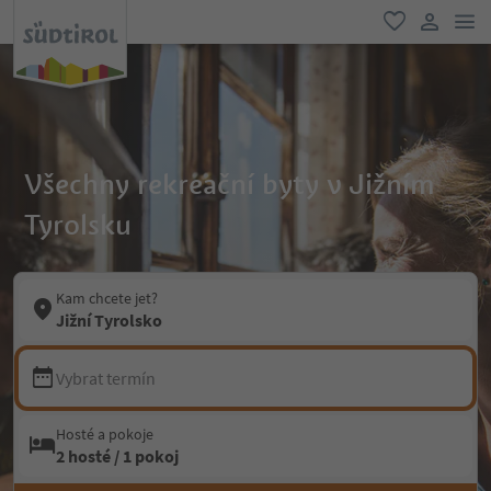
odk
oblíbené
uživatel
Všechny rekreační byty v Jižním
Tyrolsku
Kam chcete jet?
Jižní Tyrolsko
Vybrat termín
Hosté a pokoje
2 hosté / 1 pokoj