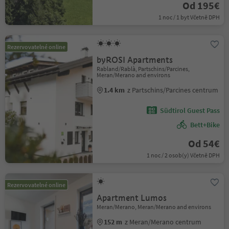
Od 195€
1 noc / 1 byt Včetně DPH
Rezervovatelné online
byROSI Apartments
Rabland/Rablà, Partschins/Parcines,
Meran/Merano and environs
1.4 km
z Partschins/Parcines centrum
Südtirol Guest Pass
Bett+Bike
Od 54€
1 noc / 2 osob(y) Včetně DPH
Rezervovatelné online
Apartment Lumos
Meran/Merano, Meran/Merano and environs
152 m
z Meran/Merano centrum