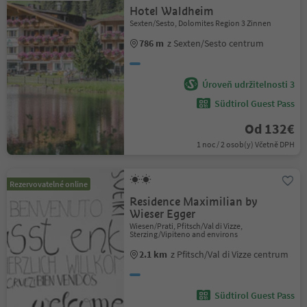
Hotel Waldheim
Sexten/Sesto, Dolomites Region 3 Zinnen
786 m
z Sexten/Sesto centrum
Úroveň udržitelnosti 3
Südtirol Guest Pass
Od 132€
1 noc / 2 osob(y) Včetně DPH
Rezervovatelné online
Residence Maximilian by
Wieser Egger
Wiesen/Prati, Pfitsch/Val di Vizze,
Sterzing/Vipiteno and environs
2.1 km
z Pfitsch/Val di Vizze centrum
Südtirol Guest Pass