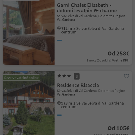
Garni Chalet Elisabeth -
dolomites alpin & charme
Sëlva/Selva di Val Gardena, Dolomites Region
Val Gardena
712 m
z Sëlva/Selva di Val Gardena
centrum
Od 258€
1 noc / 2 osob(y) Včetně DPH
S
Rezervovatelné online
Residence Risaccia
Sëlva/Selva di Val Gardena, Dolomites Region
Val Gardena
973 m
z Sëlva/Selva di Val Gardena
centrum
Od 105€
1 noc / 1 byt Včetně DPH