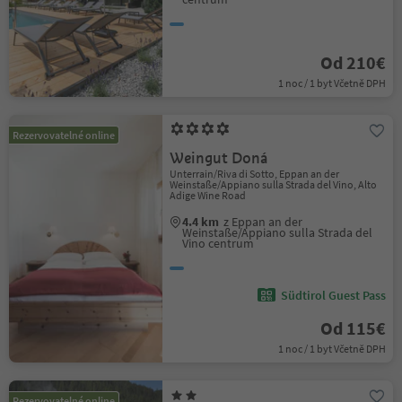
Od 210€
1 noc / 1 byt Včetně DPH
Rezervovatelné online
Weingut Doná
Unterrain/Riva di Sotto, Eppan an der
Weinstaße/Appiano sulla Strada del Vino, Alto
Adige Wine Road
4.4 km
z Eppan an der
Weinstaße/Appiano sulla Strada del
Vino centrum
Südtirol Guest Pass
Od 115€
1 noc / 1 byt Včetně DPH
Rezervovatelné online