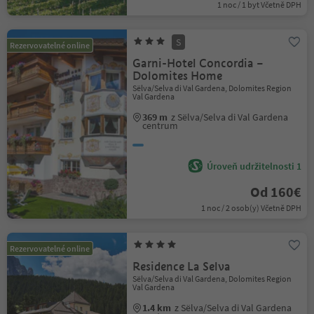
1 noc / 1 byt Včetně DPH
S
Rezervovatelné online
Garni-Hotel Concordia –
Dolomites Home
Sëlva/Selva di Val Gardena, Dolomites Region
Val Gardena
369 m
z Sëlva/Selva di Val Gardena
centrum
Úroveň udržitelnosti 1
Od 160€
1 noc / 2 osob(y) Včetně DPH
Rezervovatelné online
Residence La Selva
Sëlva/Selva di Val Gardena, Dolomites Region
Val Gardena
1.4 km
z Sëlva/Selva di Val Gardena