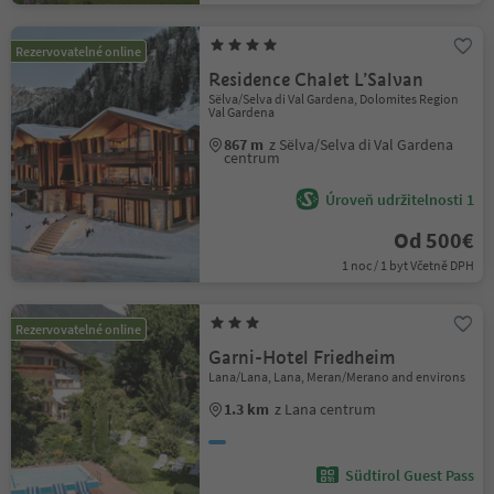
Rezervovatelné online
Residence Chalet L’Salvan
Sëlva/Selva di Val Gardena, Dolomites Region
Val Gardena
867 m
z Sëlva/Selva di Val Gardena
centrum
Úroveň udržitelnosti 1
Od 500€
1 noc / 1 byt Včetně DPH
Rezervovatelné online
Garni-Hotel Friedheim
Lana/Lana, Lana, Meran/Merano and environs
1.3 km
z Lana centrum
Südtirol Guest Pass