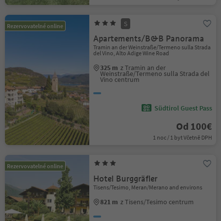
S
Rezervovatelné online
Apartements/B&B Panorama
Tramin an der Weinstraße/Termeno sulla Strada
del Vino, Alto Adige Wine Road
325 m
z Tramin an der
Weinstraße/Termeno sulla Strada del
Vino centrum
Südtirol Guest Pass
Od 100€
1 noc / 1 byt Včetně DPH
Rezervovatelné online
Hotel Burggräfler
Tisens/Tesimo, Meran/Merano and environs
821 m
z Tisens/Tesimo centrum