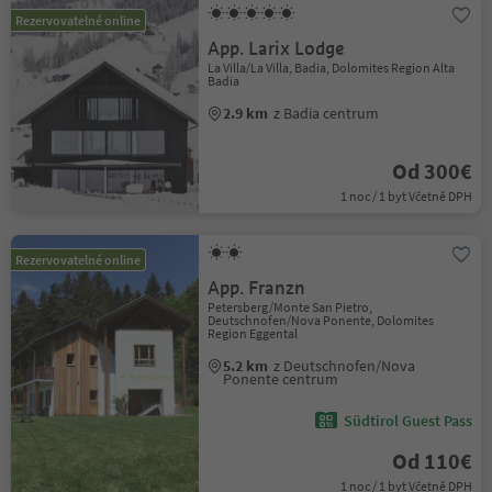
Rezervovatelné online
App. Larix Lodge
La Villa/La Villa, Badia, Dolomites Region Alta
Badia
2.9 km
z Badia centrum
Od 300€
1 noc / 1 byt Včetně DPH
Rezervovatelné online
App. Franzn
Petersberg/Monte San Pietro,
Deutschnofen/Nova Ponente, Dolomites
Region Eggental
5.2 km
z Deutschnofen/Nova
Ponente centrum
Südtirol Guest Pass
Od 110€
1 noc / 1 byt Včetně DPH