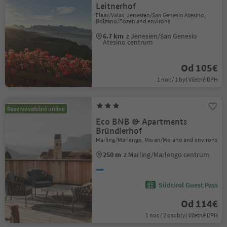
Leitnerhof
Flaas/Valas, Jenesien/San Genesio Atesino,
Bolzano/Bozen and environs
6.7 km
z Jenesien/San Genesio
Atesino centrum
Od 105€
1 noc / 1 byt Včetně DPH
Rezervovatelné online
Eco BNB & Apartments
Bründlerhof
Marling/Marlengo, Meran/Merano and environs
250 m
z Marling/Marlengo centrum
Südtirol Guest Pass
Od 114€
1 noc / 2 osob(y) Včetně DPH