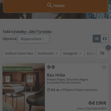
Hledat
7244
Výsledky
- Jižní Tyrolsko
Doporučeno
Objednat:
1
Südtirol Guest Pass
Hodnocení
Kategorie
Zpracovává
1 aktywn
Rezervovatelné online
Ban Hilba
Pfalzen/Falzes, Dolomites Region
Kronplatz/Plan de Corones
311 m
z Pfalzen/Falzes centrum
Od 190€
1 noc / 1 byt Včetně DPH