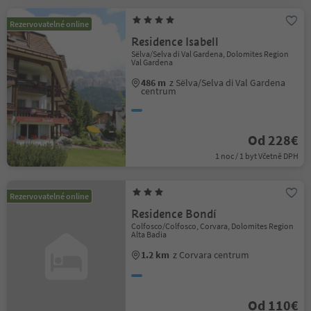
Rezervovatelné online
Residence Isabell
Sëlva/Selva di Val Gardena, Dolomites Region
Val Gardena
486 m
z Sëlva/Selva di Val Gardena
centrum
Od 228€
1 noc / 1 byt Včetně DPH
Rezervovatelné online
Residence Bondí
Colfosco/Colfosco, Corvara, Dolomites Region
Alta Badia
1.2 km
z Corvara centrum
Od 110€