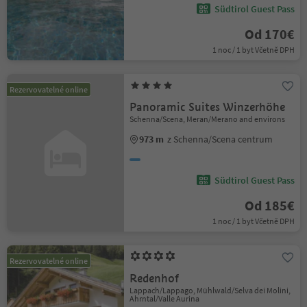
Südtirol Guest Pass
Od 170€
1 noc / 1 byt Včetně DPH
Rezervovatelné online
Panoramic Suites Winzerhöhe
Schenna/Scena, Meran/Merano and environs
973 m
z Schenna/Scena centrum
Südtirol Guest Pass
Od 185€
1 noc / 1 byt Včetně DPH
Rezervovatelné online
Redenhof
Lappach/Lappago, Mühlwald/Selva dei Molini,
Ahrntal/Valle Aurina