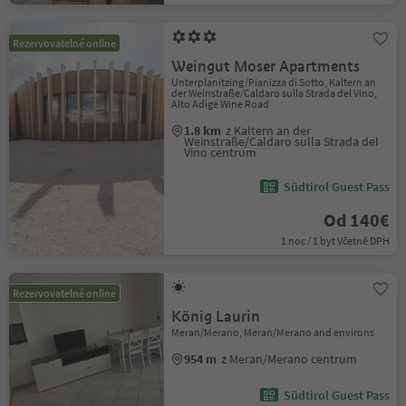
Rezervovatelné online
Weingut Moser Apartments
Unterplanitzing/Pianizza di Sotto, Kaltern an
der Weinstraße/Caldaro sulla Strada del Vino,
Alto Adige Wine Road
1.8 km
z Kaltern an der
Weinstraße/Caldaro sulla Strada del
Vino centrum
Südtirol Guest Pass
Od 140€
1 noc / 1 byt Včetně DPH
Rezervovatelné online
König Laurin
Meran/Merano, Meran/Merano and environs
954 m
z Meran/Merano centrum
Südtirol Guest Pass