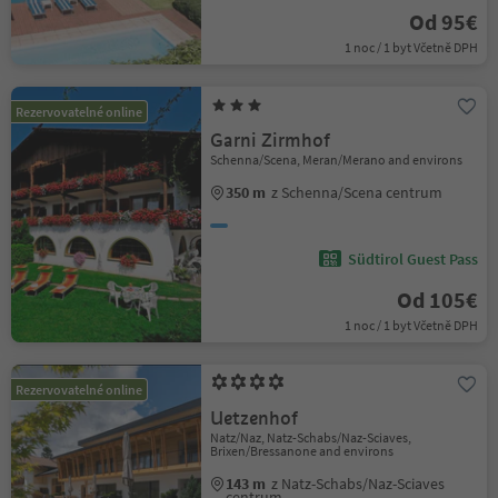
Od 95€
1 noc / 1 byt Včetně DPH
Rezervovatelné online
Garni Zirmhof
Schenna/Scena, Meran/Merano and environs
350 m
z Schenna/Scena centrum
Südtirol Guest Pass
Od 105€
1 noc / 1 byt Včetně DPH
Rezervovatelné online
Uetzenhof
Natz/Naz, Natz-Schabs/Naz-Sciaves,
Brixen/Bressanone and environs
143 m
z Natz-Schabs/Naz-Sciaves
centrum