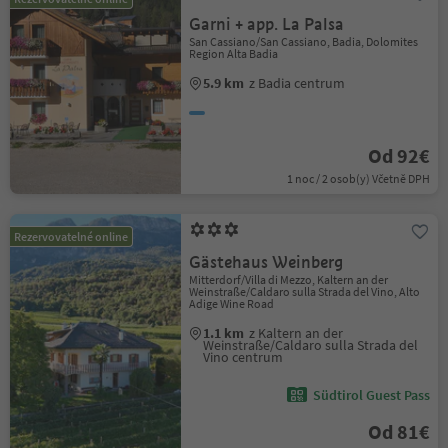
Garni + app. La Palsa
San Cassiano/San Cassiano, Badia, Dolomites
Region Alta Badia
5.9 km
z Badia centrum
Od 92€
1 noc / 2 osob(y) Včetně DPH
Rezervovatelné online
Gästehaus Weinberg
Mitterdorf/Villa di Mezzo, Kaltern an der
Weinstraße/Caldaro sulla Strada del Vino, Alto
Adige Wine Road
1.1 km
z Kaltern an der
Weinstraße/Caldaro sulla Strada del
Vino centrum
Südtirol Guest Pass
Od 81€