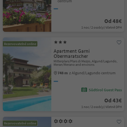
centrum
Od 48€
1 noc / 2 osob(y) Včetně DPH
Rezervovatelné online
Apartment Garni
Obermaratscher
Mitterplars/Plars di Mezzo, Algund/Lagundo,
Meran/Merano and environs
748 m
z Algund/Lagundo centrum
Südtirol Guest Pass
Od 43€
1 noc / 2 osob(y) Včetně DPH
Rezervovatelné online