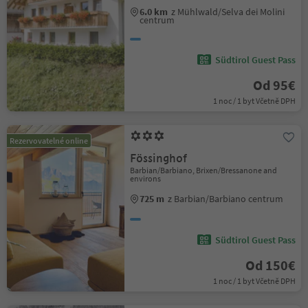
6.0 km
z Mühlwald/Selva dei Molini
centrum
Südtirol Guest Pass
Od 95€
1 noc / 1 byt Včetně DPH
Rezervovatelné online
Fössinghof
Barbian/Barbiano, Brixen/Bressanone and
environs
725 m
z Barbian/Barbiano centrum
Südtirol Guest Pass
Od 150€
1 noc / 1 byt Včetně DPH