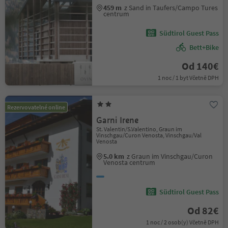
459 m
z Sand in Taufers/Campo Tures
centrum
Südtirol Guest Pass
Bett+Bike
Od 140€
1 noc / 1 byt Včetně DPH
Rezervovatelné online
Garni Irene
St. Valentin/S.Valentino, Graun im
Vinschgau/Curon Venosta, Vinschgau/Val
Venosta
5.0 km
z Graun im Vinschgau/Curon
Venosta centrum
Südtirol Guest Pass
Od 82€
1 noc / 2 osob(y) Včetně DPH