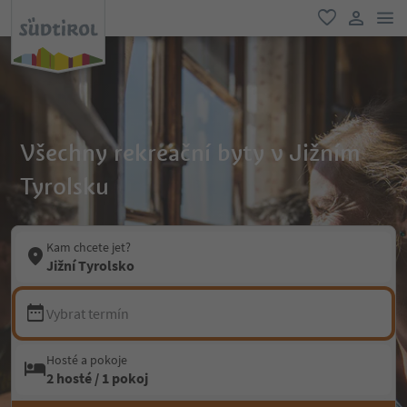
odk
oblíbené
uživatel
Všechny rekreační byty v Jižním
Tyrolsku
Kam chcete jet?
Jižní Tyrolsko
Vybrat termín
Hosté a pokoje
2 hosté / 1 pokoj