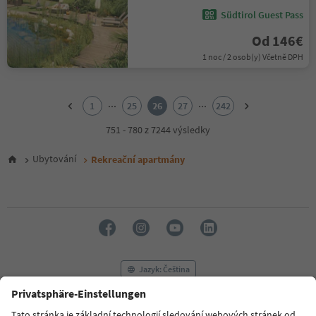
Südtirol Guest Pass
Od 146€
1 noc / 2 osob(y) Včetně DPH
1
2
...
...
1
25
26
27
242
3
4
751 - 780 z 7244 výsledky
5
6
Ubytování
Rekreační apartmány
7
8
9
10
11
12
13
14
Jazyk: Čeština
15
16
17
FAQ
Kontaktujte nás
Tisk
MICE