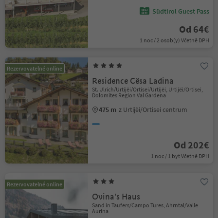
Südtirol Guest Pass
Od 64€
1 noc / 2 osob(y) Včetně DPH
Rezervovatelné online
Residence Cësa Ladina
St. Ulrich/Urtijëi/Ortisei/Urtijëi, Urtijëi/Ortisei,
Dolomites Region Val Gardena
475 m
z Urtijëi/Ortisei centrum
Od 202€
1 noc / 1 byt Včetně DPH
Rezervovatelné online
Ovina's Haus
Sand in Taufers/Campo Tures, Ahrntal/Valle
Aurina