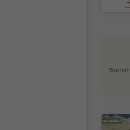
Více ne
Na vyžádání