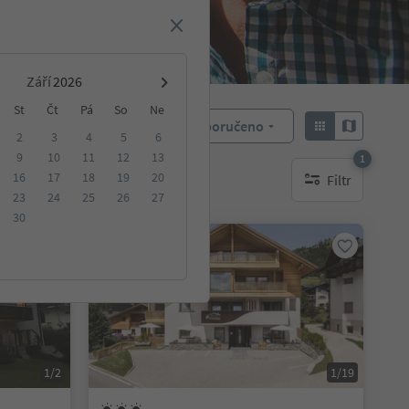
Září
St
Čt
Pá
So
Ne
Doporučeno
Objednat:
2
3
4
5
6
9
10
11
12
13
1
16
17
18
19
20
Filtr
ování
1 aktywny filtr
23
24
25
26
27
30
Na vyžádání
1/2
1/19