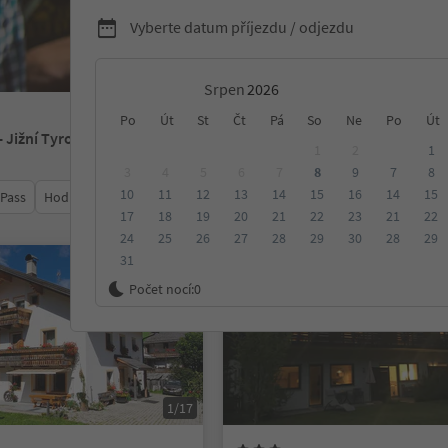
Vyberte datum příjezdu / odjezdu
Srpen
Po
Út
St
Čt
Pá
So
Ne
Po
Út
- Jižní Tyrolsko
1
2
1
3
4
5
6
7
8
9
7
8
10
11
12
13
14
15
16
14
15
 Pass
Hodnocení
Kategorie
Zpracovává
Udržitelné ubyt
17
18
19
20
21
22
23
21
22
24
25
26
27
28
29
30
28
29
31
Na vyžádání
Počet nocí:
0
1/17