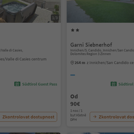
1/3
Garni Siebnerhof
/Valle di Casies,
Innichen/S. Candido, Innichen/San Candi
Dolomites Region 3 Zinnen
ies/Valle di Casies centrum
264 m
z Innichen/San Candido c
Südtirol Guest Pass
Südtirol
Od
90€
1 noc / 1
byt Včetně
Zkontrolovat dostupnost
Zkontrolovat do
DPH