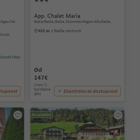
App. Chalet Maria
schgau/Val
Badia/Badia, Badia, Dolomites Region Alta Badia
425 m
z Badia centrum
ntrum
 Guest Pass
Od
147€
1 noc / 1
byt Včetně
stupnost
Zkontrolovat dostupnost
DPH
Na vyžádání