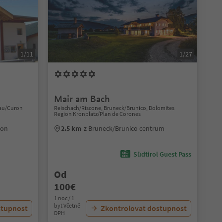
1/11
1/27
Mair am Bach
gau/Curon
Reischach/Riscone, Bruneck/Brunico, Dolomites
Region Kronplatz/Plan de Corones
ron
2.5 km
z Bruneck/Brunico centrum
Südtirol Guest Pass
Od
100€
1 noc / 1
byt Včetně
stupnost
Zkontrolovat dostupnost
DPH