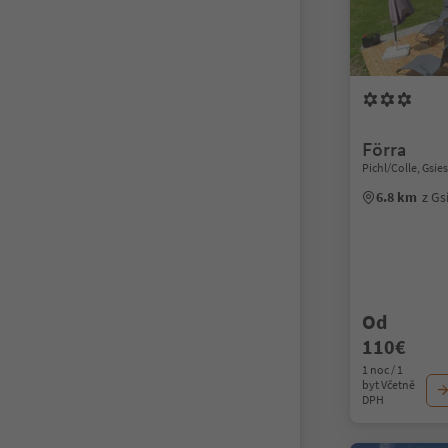
Förra
Pichl/Colle, Gsies
6.8 km
z Gs
Od
110€
1 noc / 1
byt Včetně
DPH