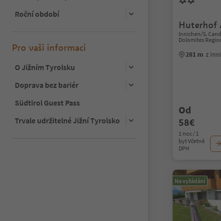
Roční období
Huterhof 
Innichen/S. Can
Dolomites Regio
Pro vaši informaci
281 m
z In
O Jižním Tyrolsku
Doprava bez bariér
Südtirol Guest Pass
Od
Trvale udržitelné Jižní Tyrolsko
58€
1 noc / 1
byt Včetně
DPH
Na vyžádání