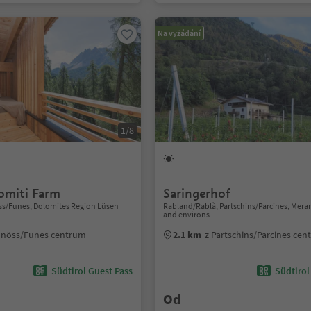
Na vyžádání
1/8
omiti Farm
Saringerhof
nöss/Funes, Dolomites Region Lüsen
Rabland/Rablà, Partschins/Parcines, Mer
and environs
llnöss/Funes centrum
2.1 km
z Partschins/Parcines ce
Südtirol Guest Pass
Südtirol
Od