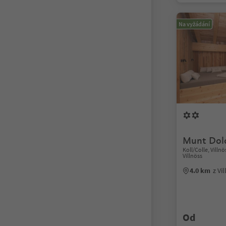
Na vyžádání
Munt Dol
Koll/Colle, Vill
Villnöss
4.0 km
z Vi
Od