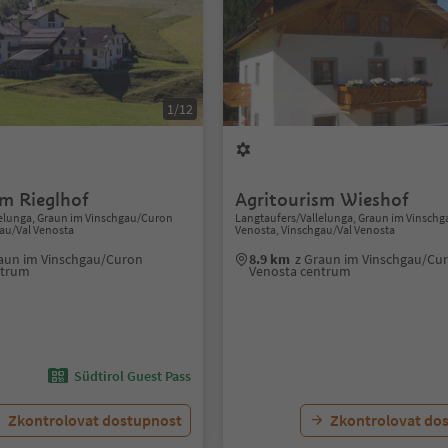
1/12
sm Rieglhof
Agritourism Wieshof
lelunga, Graun im Vinschgau/Curon
Langtaufers/Vallelunga, Graun im Vinsch
au/Val Venosta
Venosta, Vinschgau/Val Venosta
aun im Vinschgau/Curon
8.9 km
z Graun im Vinschgau/Cu
ntrum
Venosta centrum
Südtirol Guest Pass
Zkontrolovat dostupnost
Zkontrolovat do