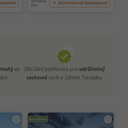
byt Včetně
stupnost
Zkontrolovat dostupnost
DPH
rnutý
ve
Oficiální platforma pro
udržitelný
ání
cestovní
ruch v Jižním Tyrolsku
Na vyžádání