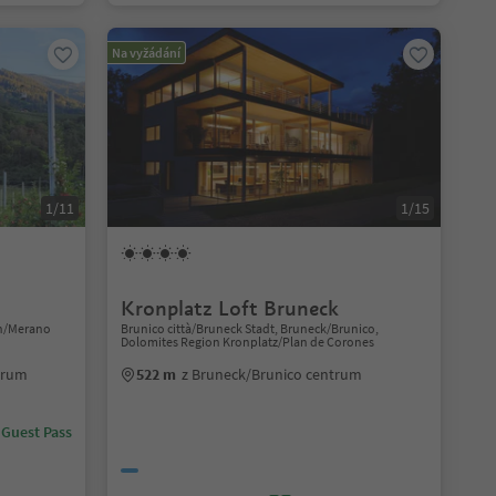
Na vyžádání
1/11
1/15
Kronplatz Loft Bruneck
an/Merano
Brunico città/Bruneck Stadt, Bruneck/Brunico,
Dolomites Region Kronplatz/Plan de Corones
ntrum
522 m
z Bruneck/Brunico centrum
 Guest Pass