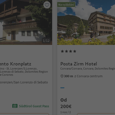
Na vyžádání
1/12
nto Kronplatz
Posta Zirm Hotel
tino - St. Lorenzen/S.Lorenzo,
Corvara/Corvara, Corvara, Dolomites Regi
Lorenzo di Sebato, Dolomites Region
de Corones
300 m
z Corvara centrum
.Lorenzen/San Lorenzo di Sebato
Od
200€
Südtirol Guest Pass
1 noc / 2