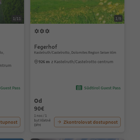
1/11
1/9
Fegerhof
do,
Kastelruth/Castelrotto, Dolomites Region Seiser Alm
926 m
z Kastelruth/Castelrotto centrum
entrum
 Guest Pass
Südtirol Guest Pass
Od
90€
1 noc / 1
byt Včetně
stupnost
Zkontrolovat dostupnost
DPH