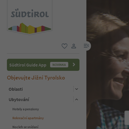
odkaz na menu
oblíbené
uživatelský odkaz
Südtirol Guide App
NOVINKA
Objevujte Jižní Tyrolsko
Oblasti
Ubytování
Hotely a penziony
Rekreační apartmány
Nocleh se snídaní