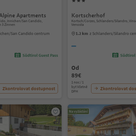
Alpine Apartments
Kortscherhof
dido, Innichen/San Candido,
Kortsch/Corzes, Schlanders/Silandro, Vin
n 3 Zinnen
Venosta
nichen/San Candido centrum
1.2 km
z Schlanders/Silandro ce
Südtirol Guest Pass
Südtirol
Od
89€
1 noc / 1
byt Včetně
Zkontrolovat dostupnost
Zkontrolovat do
DPH
Na vyžádání