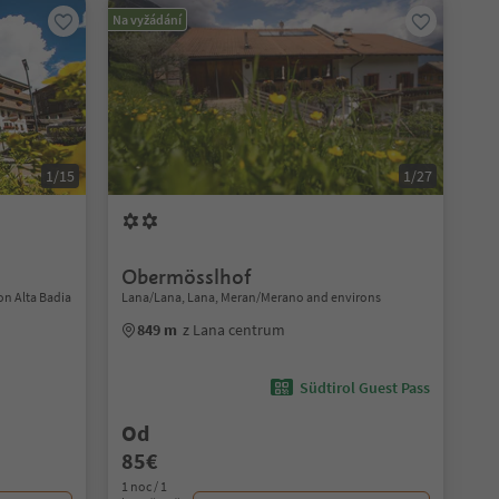
Na vyžádání
1/15
1/27
Obermösslhof
on Alta Badia
Lana/Lana, Lana, Meran/Merano and environs
849 m
z Lana centrum
Südtirol Guest Pass
Od
85€
1 noc / 1