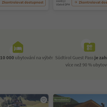
osob(y)
Zkontrolovat dostupnost
Zkontrolovat do
Včetně DPH
ž
10 000
ubytování na výběr
Südtirol Guest Pass
je zah
více než 90 % ubytov
Na vyžádání