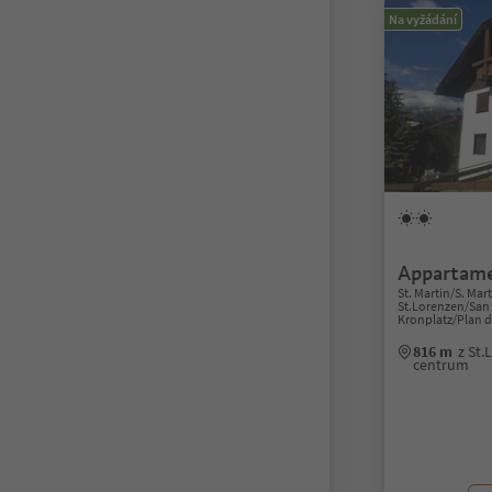
Na vyžádání
Appartame
St. Martin/S. Mar
St.Lorenzen/San 
Kronplatz/Plan 
816 m
z St
centrum