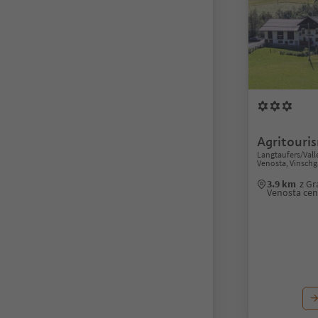
Agritouri
Langtaufers/Val
Venosta, Vinschg
3.9 km
z Gr
Venosta ce