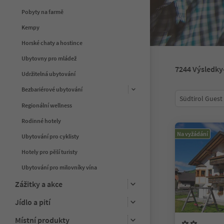
Pobyty na farmě
Kempy
Horské chaty a hostince
Ubytovny pro mládež
7244
Výsledky
Udržitelná ubytování
Bezbariérové ubytování
Südtirol Guest
Regionální wellness
Rodinné hotely
Na vyžádání
Ubytování pro cyklisty
Hotely pro pěší turisty
Ubytování pro milovníky vína
Zážitky a akce
Jídlo a pití
Místní produkty