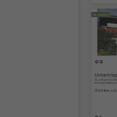
Na vyžádání
Untertrip
St. Johann/S. Gio
Ahrntal/Valle Au
3.9 km
z Ah