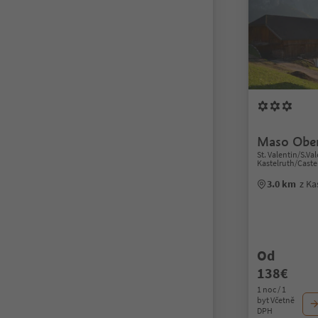
Maso Ober
St. Valentin/S.Va
Kastelruth/Caste
3.0 km
z Ka
Od
138€
1 noc / 1
byt Včetně
DPH