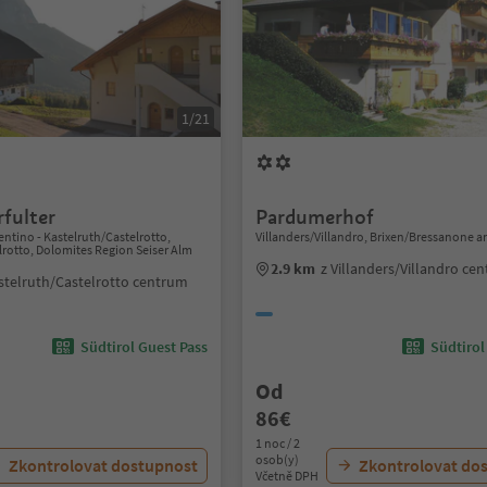
1/21
fulter
Pardumerhof
lentino - Kastelruth/Castelrotto,
Villanders/Villandro, Brixen/Bressanone 
lrotto, Dolomites Region Seiser Alm
2.9 km
z Villanders/Villandro ce
stelruth/Castelrotto centrum
Südtirol Guest Pass
Südtirol
Od
86€
1 noc / 2
osob(y)
Zkontrolovat dostupnost
Zkontrolovat do
Včetně DPH