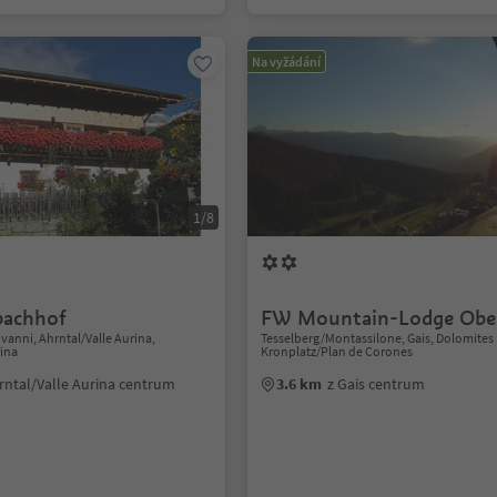
Na vyžádání
1/8
pachhof
FW Mountain-Lodge Ober
vanni, Ahrntal/Valle Aurina,
Tesselberg/Montassilone, Gais, Dolomites
rina
Kronplatz/Plan de Corones
rntal/Valle Aurina centrum
3.6 km
z Gais centrum