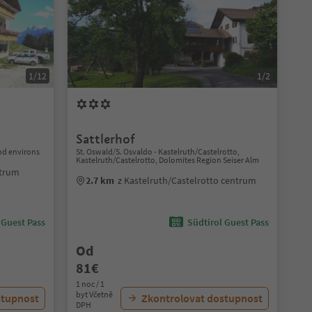
1/12
1/2
Sattlerhof
and environs
St. Oswald/S. Osvaldo - Kastelruth/Castelrotto,
Kastelruth/Castelrotto, Dolomites Region Seiser Alm
ntrum
2.7 km
z Kastelruth/Castelrotto centrum
 Guest Pass
Südtirol Guest Pass
Od
81€
1 noc / 1
byt Včetně
stupnost
Zkontrolovat dostupnost
DPH