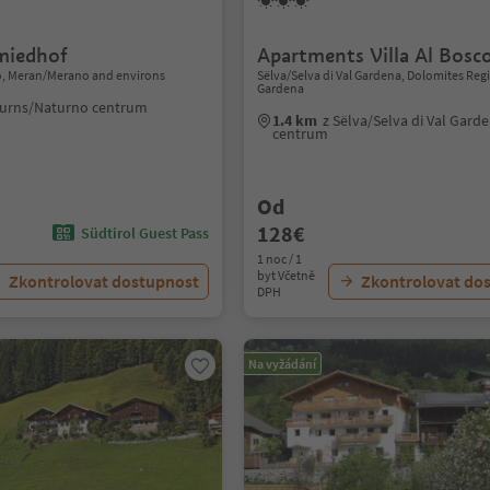
miedhof
Apartments Villa Al Bosc
, Meran/Merano and environs
Sëlva/Selva di Val Gardena, Dolomites Reg
Gardena
turns/Naturno centrum
1.4 km
z Sëlva/Selva di Val Gard
centrum
Od
128€
Südtirol Guest Pass
1 noc / 1
byt Včetně
Zkontrolovat dostupnost
Zkontrolovat do
DPH
Na vyžádání