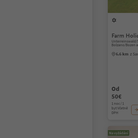
Farm Holi
Unterreinswald/S
Bolzano/Bozen a
6.6 km
z Sa
Od
50€
1 noc / 1
byt Včetně
DPH
Na vyžádání