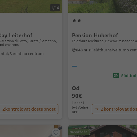
1/14
day Leiterhof
Pension Huberhof
.Martino di Sotto, Sarntal/Sarentino,
Feldthurns/Velturno, Brixen/Bressanone 
nd environs
848 m
z Feldthurns/Velturno ce
rntal/Sarentino centrum
Südtirol
Od
90€
1 noc / 1
byt Včetně
Zkontrolovat dostupnost
Zkontrolovat do
DPH
Na vyžádání