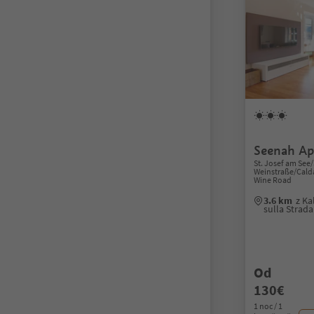
Seenah A
St. Josef am See/
Weinstraße/Caldar
Wine Road
3.6 km
z Ka
sulla Strad
Od
130€
1 noc / 1