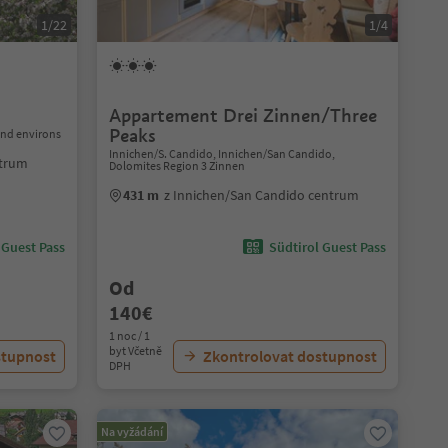
1/22
1/4
Appartement Drei Zinnen/Three
Peaks
and environs
Innichen/S. Candido, Innichen/San Candido,
ntrum
Dolomites Region 3 Zinnen
431 m
z Innichen/San Candido centrum
 Guest Pass
Südtirol Guest Pass
Od
140€
1 noc / 1
byt Včetně
stupnost
Zkontrolovat dostupnost
DPH
Na vyžádání