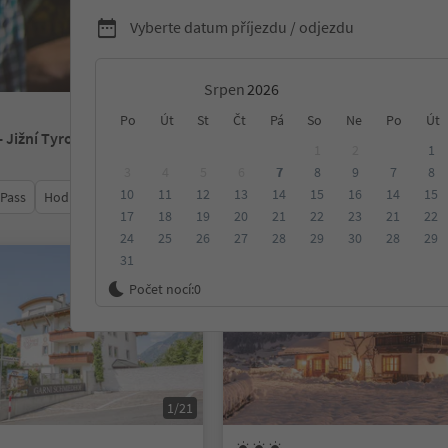
Vyberte datum příjezdu / odjezdu
Srpen
Po
Út
St
Čt
Pá
So
Ne
Po
Út
- Jižní Tyrolsko
1
2
1
3
4
5
6
7
8
9
7
8
10
11
12
13
14
15
16
14
15
 Pass
Hodnocení
Kategorie
Zpracovává
Udržitelné ubyt
17
18
19
20
21
22
23
21
22
24
25
26
27
28
29
30
28
29
31
Na vyžádání
Počet nocí:
0
1/21