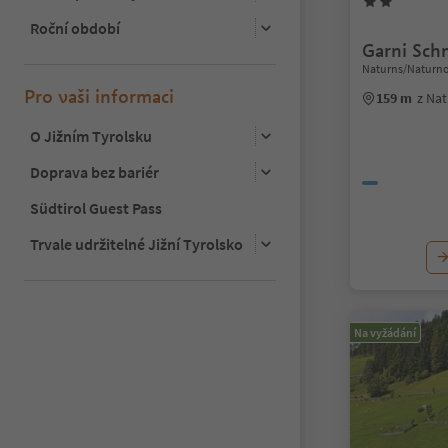
Roční období
Garni Sch
Naturns/Naturno
Pro vaši informaci
159 m
z Na
O Jižním Tyrolsku
Doprava bez bariér
Südtirol Guest Pass
Trvale udržitelné Jižní Tyrolsko
Na vyžádání