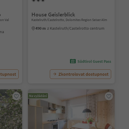
o
House Geislerblick
ion Val
Kastelruth/Castelrotto, Dolomites Region Seiser Alm
490 m
z Kastelruth/Castelrotto centrum
ena
Südtirol Guest Pass
stupnost
Zkontrolovat dostupnost
Na vyžádání