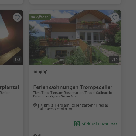
Na vyžádání
1/3
1/19
plantal
Ferienwohnungen Trompedeller
 Region
Tiers/Tires, Tiers am Rosengarten/Tires al Catinaccio,
Dolomites Region Seiser Alm
1.4 km
z Tiers am Rosengarten/Tires al
Catinaccio centrum
Südtirol Guest Pass