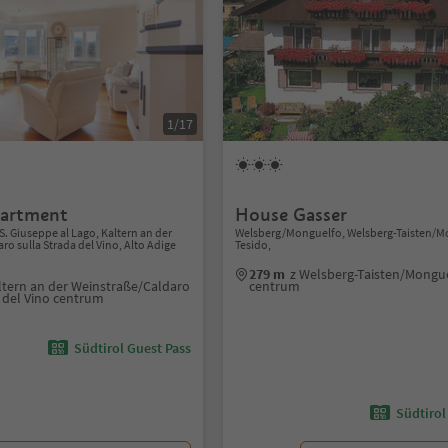
1/17
partment
House Gasser
S. Giuseppe al Lago, Kaltern an der
Welsberg/Monguelfo, Welsberg-Taisten/M
o sulla Strada del Vino, Alto Adige
Tesido,
279 m
z Welsberg-Taisten/Mongu
ltern an der Weinstraße/Caldaro
centrum
a del Vino centrum
Südtirol Guest Pass
Südtirol