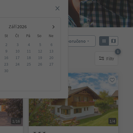
Září
St
Čt
Pá
So
Ne
Doporučeno
Objednat:
2
3
4
5
6
9
10
11
12
13
1
16
17
18
19
20
Filtr
ování
1 aktywny filtr
23
24
25
26
27
30
Na vyžádání
1/16
1/4