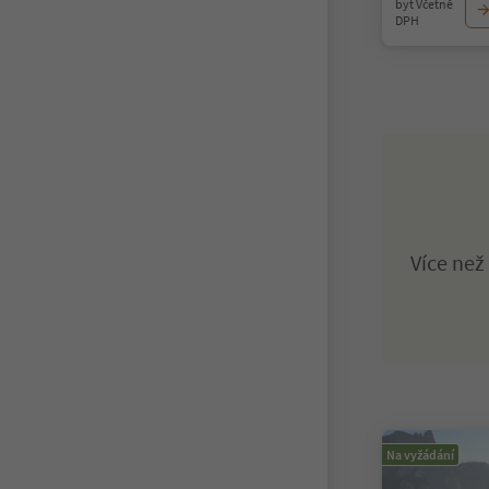
byt Včetně
DPH
Více ne
Na vyžádání