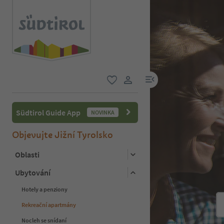
odkaz na menu
oblíbené
uživatelský odkaz
Südtirol Guide App
NOVINKA
Objevujte Jižní Tyrolsko
Oblasti
Ubytování
Hotely a penziony
Rekreační apartmány
Nocleh se snídaní