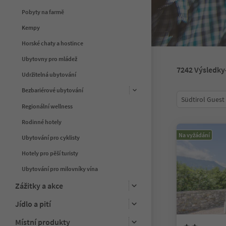
Pobyty na farmě
Kempy
Horské chaty a hostince
Ubytovny pro mládež
7242
Výsledky
Udržitelná ubytování
Bezbariérové ubytování
Südtirol Guest
Regionální wellness
Rodinné hotely
Na vyžádání
Ubytování pro cyklisty
Hotely pro pěší turisty
Ubytování pro milovníky vína
Zážitky a akce
Jídlo a pití
Místní produkty