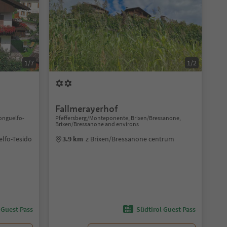
1/7
1/2
Fallmerayerhof
onguelfo-
Pfeffersberg/Monteponente, Brixen/Bressanone,
Brixen/Bressanone and environs
elfo-Tesido
3.9 km
z Brixen/Bressanone centrum
 Guest Pass
Südtirol Guest Pass