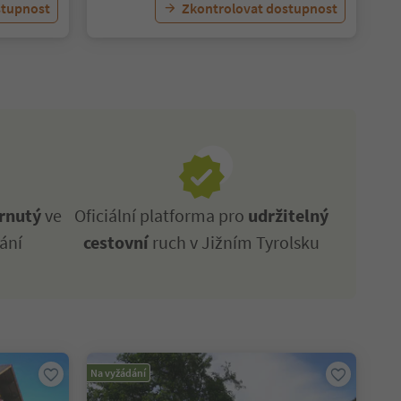
stupnost
Zkontrolovat dostupnost
rnutý
ve
Oficiální platforma pro
udržitelný
ání
cestovní
ruch v Jižním Tyrolsku
Na vyžádání