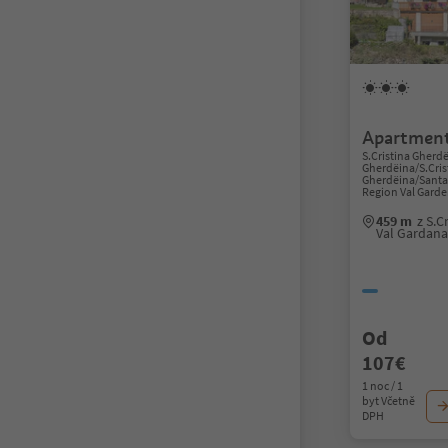
Apartment
S.Cristina Gherdë
Gherdëina/S.Cris
Gherdëina/Santa 
Region Val Gard
459 m
z S.C
Val Gardan
Od
107€
1 noc / 1
byt Včetně
DPH