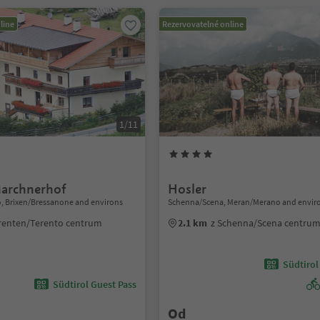
line
Rezervovatelné online
1/11
archnerhof
Hosler
, Brixen/Bressanone and environs
Schenna/Scena, Meran/Merano and envir
renten/Terento centrum
2.1 km
z Schenna/Scena centru
Südtirol
Südtirol Guest Pass
Od