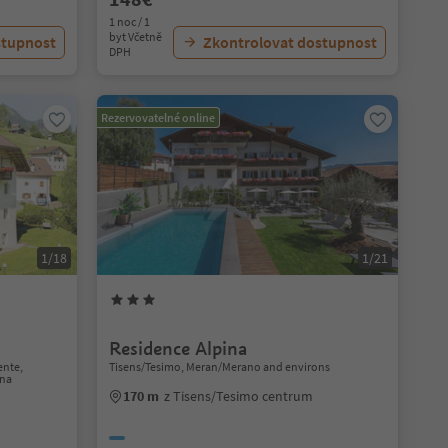
1 noc / 1
byt Včetně
stupnost
Zkontrolovat dostupnost
DPH
Rezervovatelné online
1/18
1/21
Residence Alpina
ente,
Tisens/Tesimo, Meran/Merano and environs
ena
170 m
z Tisens/Tesimo centrum