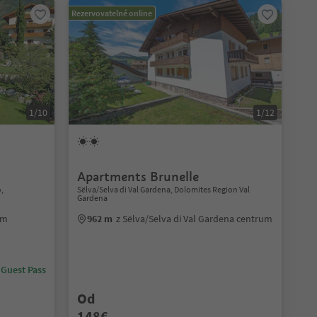
Rezervovatelné online
1/10
1/12
Apartments Brunelle
o,
Sëlva/Selva di Val Gardena, Dolomites Region Val
Gardena
um
962 m
z Sëlva/Selva di Val Gardena centrum
 Guest Pass
Od
148€