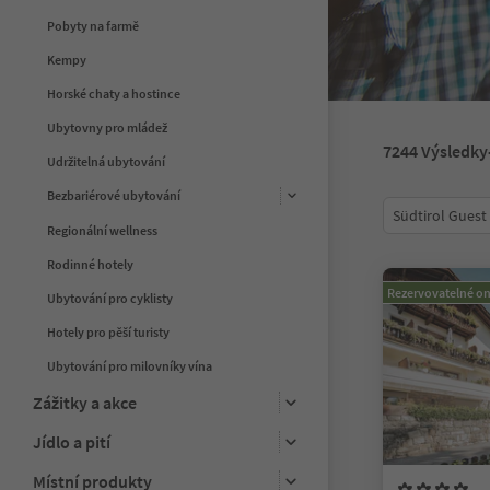
Pobyty na farmě
Kempy
Horské chaty a hostince
Ubytovny pro mládež
7244
Výsledky
Udržitelná ubytování
Bezbariérové ubytování
Südtirol Guest
Regionální wellness
Rodinné hotely
Rezervovatelné on
Ubytování pro cyklisty
Hotely pro pěší turisty
Ubytování pro milovníky vína
Zážitky a akce
Jídlo a pití
Místní produkty