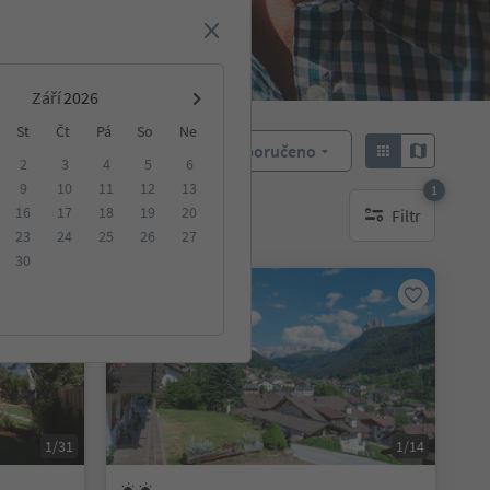
Září
St
Čt
Pá
So
Ne
Doporučeno
Objednat:
2
3
4
5
6
9
10
11
12
13
1
16
17
18
19
20
Filtr
ování
1 aktywny filtr
23
24
25
26
27
30
Rezervovatelné online
1/31
1/14