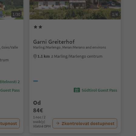
1/30
1/4
Garni Greiterhof
 Gsies/Valle
Marling/Marlengo, Meran/Merano and environs
1.1 km
z Marling/Marlengo centrum
ntrum
itelnosti 2
 Guest Pass
Südtirol Guest Pass
Od
84€
1 noc / 2
osob(y)
stupnost
Zkontrolovat dostupnost
Včetně DPH