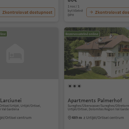
1 noc / 1
byt Včetně
Zkontrolovat dostupnost
Zkontrolovat do
DPH
line
Rezervovatelné online
Larciunei
Apartments Palmerhof
Ortisei/Urtijëi, Urtijëi/Ortisei,
Sureghes/Überwasser/Sureghes/Oltretorr
n Val Gardena
Urtijëi/Ortisei, Dolomites Region Val Gard
ijëi/Ortisei centrum
489 m
z Urtijëi/Ortisei centrum