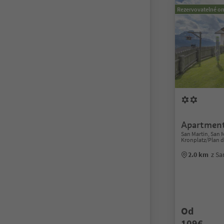
Rezervovatelné on
Apartment
San Martin, San 
Kronplatz/Plan 
2.0 km
z Sa
Od
109€