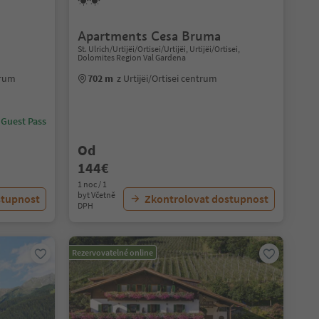
Apartments Cesa Bruma
St. Ulrich/Urtijëi/Ortisei/Urtijëi, Urtijëi/Ortisei,
Dolomites Region Val Gardena
trum
702 m
z Urtijëi/Ortisei centrum
 Guest Pass
Od
144€
1 noc / 1
byt Včetně
stupnost
Zkontrolovat dostupnost
DPH
Rezervovatelné online