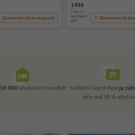
149€
1 noc / 1
byt Včetně
Zkontrolovat dostupnost
Zkontrolovat do
DPH
ž
10 000
ubytování na výběr
Südtirol Guest Pass
je zah
více než 90 % ubytov