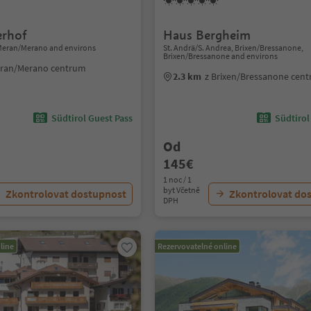
erhof
Haus Bergheim
Meran/Merano and environs
St. Andrä/S. Andrea, Brixen/Bressanone,
Brixen/Bressanone and environs
eran/Merano centrum
2.3 km
z Brixen/Bressanone cen
Südtirol Guest Pass
Südtirol
Od
145€
1 noc / 1
byt Včetně
Zkontrolovat dostupnost
Zkontrolovat do
DPH
line
Rezervovatelné online