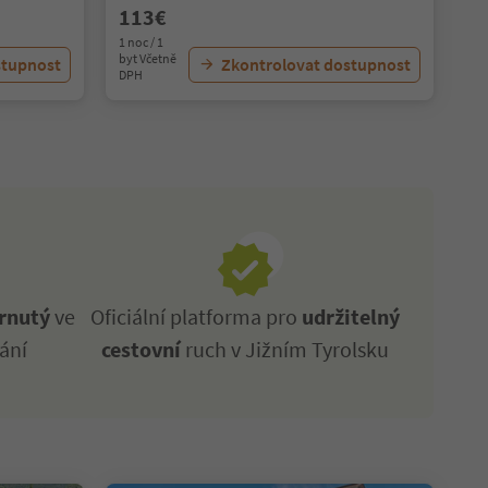
113€
1 noc / 1
byt Včetně
stupnost
Zkontrolovat dostupnost
DPH
rnutý
ve
Oficiální platforma pro
udržitelný
ání
cestovní
ruch v Jižním Tyrolsku