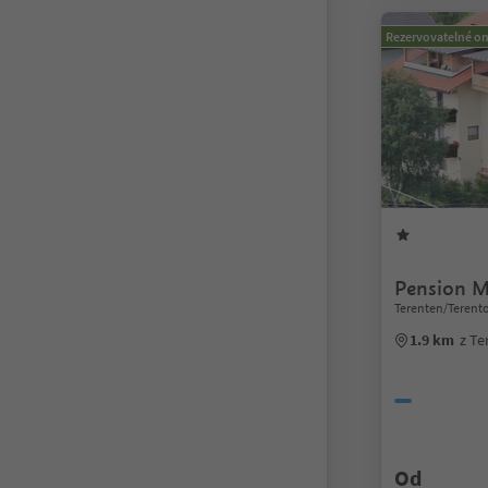
Rezervovatelné on
Pension M
Terenten/Terento
1.9 km
z Te
Od