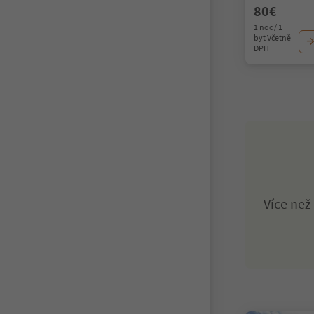
80€
1 noc / 1
byt Včetně
DPH
Více ne