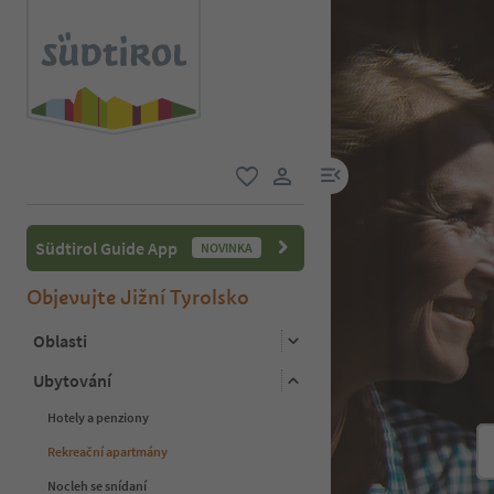
odkaz na menu
oblíbené
uživatelský odkaz
Südtirol Guide App
NOVINKA
Objevujte Jižní Tyrolsko
Oblasti
Ubytování
Hotely a penziony
Rekreační apartmány
Nocleh se snídaní