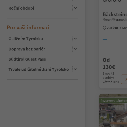
Roční období
Bäckstein
Meran/Merano, 
Pro vaši informaci
2.0 km
z M
O Jižním Tyrolsku
Doprava bez bariér
Südtirol Guest Pass
Od
130€
Trvale udržitelné Jižní Tyrolsko
1 noc / 2
osob(y)
Včetně DPH
Rezervovatelné on