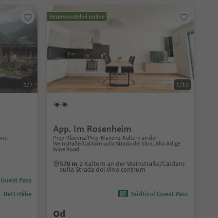
Rezervovatelné online
1/7
1/10
App. Im Rosenheim
ons
Prey-Klavenz/Prey-Klavenz, Kaltern an der
Weinstraße/Caldaro sulla Strada del Vino, Alto Adige
Wine Road
m
578 m
z Kaltern an der Weinstraße/Caldaro
sulla Strada del Vino centrum
 Guest Pass
Bett+Bike
Südtirol Guest Pass
Od