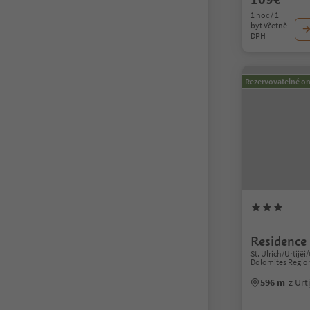
1 noc / 1
byt Včetně
DPH
Rezervovatelné on
Residence 
St. Ulrich/Urtijëi/
Dolomites Regio
596 m
z Urt