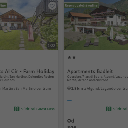
line
Rezervovatelné online
1/22
s Al Cir - Farm Holiday
Apartments Badleit
Martin /San Martino, Dolomites Region
Oberplars/Plars di Sopra, Algund/Lagund
de Corones
Meran/Merano and environs
n Martin /San Martino centrum
1.8 km
z Algund/Lagundo centr
Südtirol Guest Pass
Südtirol
Od
80€