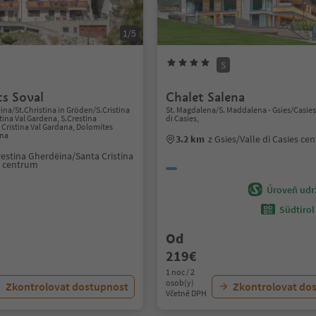
1/5
S
s Soval
Chalet Salena
ina/St.Christina in Gröden/S.Cristina
St. Magdalena/S. Maddalena - Gsies/Casies,
tina Val Gardena, S.Crestina
di Casies,
Cristina Val Gardana, Dolomites
ena
3.2 km
z Gsies/Valle di Casies ce
restina Gherdëina/Santa Cristina
a centrum
Úroveň udrž
Südtirol
Od
219€
1 noc / 2
osob(y)
Zkontrolovat dostupnost
Zkontrolovat do
Včetně DPH