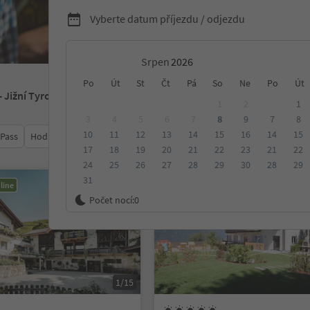
Vyberte datum příjezdu / odjezdu
Srpen
Po
Út
St
Čt
Pá
So
Ne
Po
Út
- Jižní Tyrolsko
1
2
1
3
4
5
6
7
8
9
7
8
10
11
12
13
14
15
16
14
15
 Pass
Hodnocení
Kategorie
Zpracovává
Udržitelné ubyt
17
18
19
20
21
22
23
21
22
24
25
26
27
28
29
30
28
29
31
line
Rezervovatelné online
Počet nocí:
0
1/15