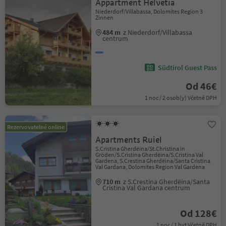
Appartment Helvetia
Niederdorf/Villabassa, Dolomites Region 3
Zinnen
484 m
z Niederdorf/Villabassa
centrum
Südtirol Guest Pass
Od 46€
1 noc / 2 osob(y) Včetně DPH
Rezervovatelné online
Apartments Ruiel
S.Cristina Gherdëina/St.Christina in
Gröden/S.Cristina Gherdëina/S.Cristina Val
Gardena, S.Crestina Gherdëina/Santa Cristina
Val Gardana, Dolomites Region Val Gardena
710 m
z S.Crestina Gherdëina/Santa
Cristina Val Gardana centrum
Od 128€
1 noc / 1 byt Včetně DPH