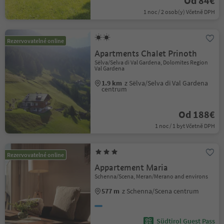
Od 84€
1 noc / 2 osob(y) Včetně DPH
Rezervovatelné online
Apartments Chalet Prinoth
Sëlva/Selva di Val Gardena, Dolomites Region
Val Gardena
1.9 km
z Sëlva/Selva di Val Gardena
centrum
Od 188€
1 noc / 1 byt Včetně DPH
Rezervovatelné online
Appartement Maria
Schenna/Scena, Meran/Merano and environs
577 m
z Schenna/Scena centrum
Südtirol Guest Pass