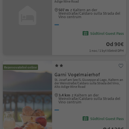
Adige Wine Road
507 m
z Kaltern an der
Weinstraße/Caldaro sulla Strada del
Vino centrum
Südtirol Guest Pass
Od 90€
1 noc / 1 byt Včetně DPH
Rezervovatelné online
Garni Vogelmaierhof
St. Josef am See/S. Giuseppe al Lago, Kaltern an
der Weinstraße/Caldaro sulla Strada del Vino,
Alto Adige Wine Road
3.4 km
z Kaltern an der
Weinstraße/Caldaro sulla Strada del
Vino centrum
Südtirol Guest Pass