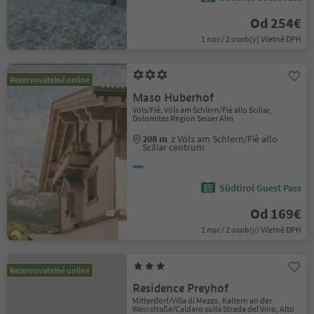
Od 254€
1 noc / 2 osob(y) Včetně DPH
Rezervovatelné online
Maso Huberhof
Völs/Fiè, Völs am Schlern/Fiè allo Sciliar,
Dolomites Region Seiser Alm
208 m
z Völs am Schlern/Fiè allo
Sciliar centrum
Südtirol Guest Pass
Od 169€
1 noc / 2 osob(y) Včetně DPH
Rezervovatelné online
Residence Preyhof
Mitterdorf/Villa di Mezzo, Kaltern an der
Weinstraße/Caldaro sulla Strada del Vino, Alto