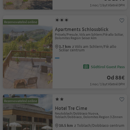
1 noc / 1 byt Včetně DPH
Rezervovatelné online
Apartments Schlossblick
Prösels/Presule, Völs am Schlern/Fiè allo Sciliar,
Dolomites Region Seiser Alm
1.7 km
z Völs am Schlern/Fiè allo
Sciliar centrum
Südtirol Guest Pass
Od 88€
1 noc / 1 byt Včetně DPH
Rezervovatelné online
Hotel Tre Cime
Neutoblach/Dobbiaco Nuova,
Toblach/Dobbiaco, Dolomites Region 3 Zinnen
10.5 km
z Toblach/Dobbiaco centrum