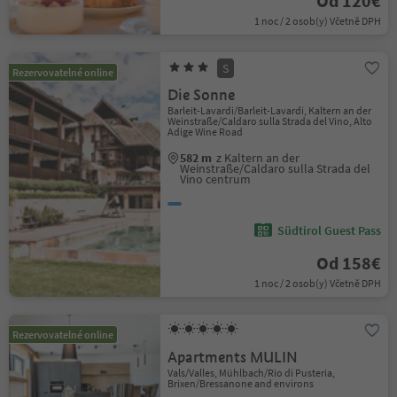
Od 120€
1 noc / 2 osob(y) Včetně DPH
S
Rezervovatelné online
Die Sonne
Barleit-Lavardi/Barleit-Lavardi, Kaltern an der
Weinstraße/Caldaro sulla Strada del Vino, Alto
Adige Wine Road
582 m
z Kaltern an der
Weinstraße/Caldaro sulla Strada del
Vino centrum
Südtirol Guest Pass
Od 158€
1 noc / 2 osob(y) Včetně DPH
Rezervovatelné online
Apartments MULIN
Vals/Valles, Mühlbach/Rio di Pusteria,
Brixen/Bressanone and environs