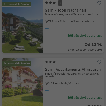
S
Rezervovatelné online
Garni-Hotel Nachtigall
Schenna/Scena, Meran/Merano and environs
769 m
z Schenna/Scena centrum
Südtirol Guest Pass
Od 134€
1 noc / 2 osob(y) Včetně DPH
Rezervovatelné online
Garni Appartements Almrausch
Burgeis/Burgusio, Mals/Malles, Vinschgau/Val
Venosta
2.4 km
z Mals/Malles centrum
Südtirol Guest Pass