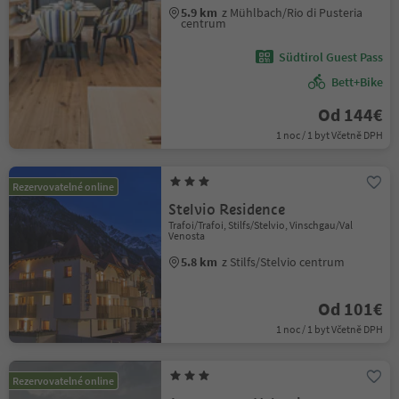
5.9 km
z Mühlbach/Rio di Pusteria
centrum
Südtirol Guest Pass
Bett+Bike
Od 144€
1 noc / 1 byt Včetně DPH
Rezervovatelné online
Stelvio Residence
Trafoi/Trafoi, Stilfs/Stelvio, Vinschgau/Val
Venosta
5.8 km
z Stilfs/Stelvio centrum
Od 101€
1 noc / 1 byt Včetně DPH
Rezervovatelné online