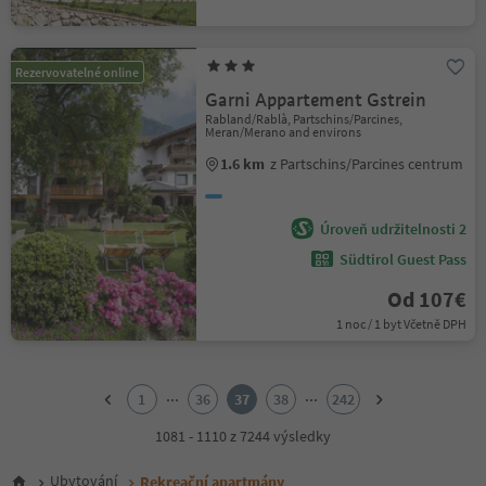
Rezervovatelné online
Garni Appartement Gstrein
Rabland/Rablà, Partschins/Parcines,
Meran/Merano and environs
1.6 km
z Partschins/Parcines centrum
Úroveň udržitelnosti 2
Südtirol Guest Pass
Od 107€
1 noc / 1 byt Včetně DPH
1
2
...
...
1
36
37
38
242
3
4
1081 - 1110 z 7244 výsledky
5
6
Ubytování
Rekreační apartmány