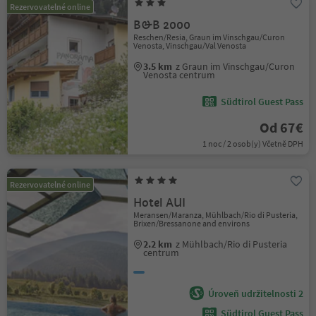
Rezervovatelné online
B&B 2000
Reschen/Resia, Graun im Vinschgau/Curon
Venosta, Vinschgau/Val Venosta
3.5 km
z Graun im Vinschgau/Curon
Venosta centrum
Südtirol Guest Pass
Od 67€
1 noc / 2 osob(y) Včetně DPH
Rezervovatelné online
Hotel AUI
Meransen/Maranza, Mühlbach/Rio di Pusteria,
Brixen/Bressanone and environs
2.2 km
z Mühlbach/Rio di Pusteria
centrum
Úroveň udržitelnosti 2
Südtirol Guest Pass