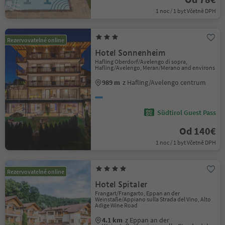
1 noc / 1 byt Včetně DPH
Rezervovatelné online
Hotel Sonnenheim
Hafling Oberdorf/Avelengo di sopra,
Hafling/Avelengo, Meran/Merano and environs
989 m
z Hafling/Avelengo centrum
Südtirol Guest Pass
Od 140€
1 noc / 1 byt Včetně DPH
Rezervovatelné online
Hotel Spitaler
Frangart/Frangarto, Eppan an der
Weinstaße/Appiano sulla Strada del Vino, Alto
Adige Wine Road
4.1 km
z Eppan an der