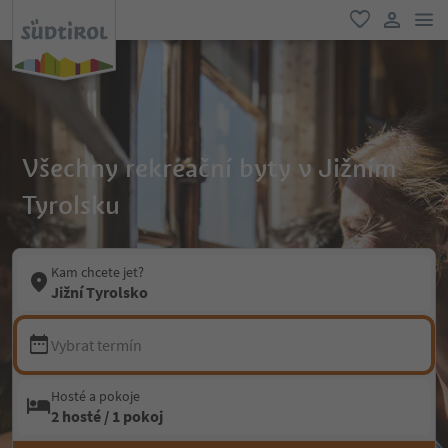
odk
oblíbené
uživatel
Všechny rekreační byty v Jižním
Tyrolsku
Kam chcete jet?
Jižní Tyrolsko
Vybrat termín
Hosté a pokoje
2 hosté / 1 pokoj