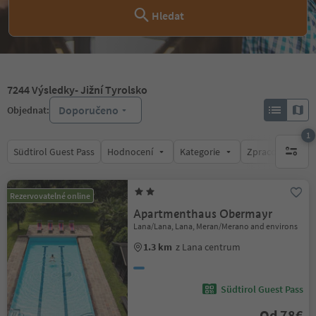
Hledat
7244
Výsledky
- Jižní Tyrolsko
Doporučeno
Objednat:
1
Südtirol Guest Pass
Hodnocení
Kategorie
Zpracovává
1 aktywn
Rezervovatelné online
Apartmenthaus Obermayr
Lana/Lana, Lana, Meran/Merano and environs
1.3 km
z Lana centrum
Südtirol Guest Pass
Od 78€