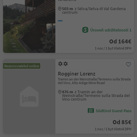
503 m
z Sëlva/Selva di Val Gardena
centrum
Úroveň udržitelnosti 1
Od 164€
1 noc / 1 byt Včetně DPH
Rezervovatelné online
Rogginer Lorenz
Tramin an der Weinstraße/Termeno sulla Strada
del Vino, Alto Adige Wine Road
876 m
z Tramin an der
Weinstraße/Termeno sulla Strada del
Vino centrum
Südtirol Guest Pass
Od 85€
1 noc / 1 byt Včetně DPH