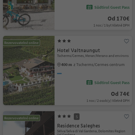
Südtirol Guest Pass
Od 170€
1 noc / 1 byt Včetně DPH
Rezervovatelné online
Hotel Valtnaungut
Tscherms/Cermes, Meran/Merano and environs
400 m
z Tscherms/Cermes centrum
Südtirol Guest Pass
Od 74€
1 noc / 2 osob(y) Včetně DPH
S
Rezervovatelné online
Residence Saleghes
Sëlva/Selva di Val Gardena, Dolomites Region
Val Gardena