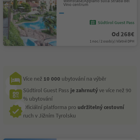
Weinstaße/Appiano sulla Strada del
Vino centrum
Südtirol Guest Pass
Od 268€
1 noc / 2 osob(y) Včetně DPH
Více než
10 000
ubytování na výběr
Südtirol Guest Pass
je zahrnutý
ve více než 90
% ubytování
Oficiální platforma pro
udržitelný cestovní
ruch v Jižním Tyrolsku