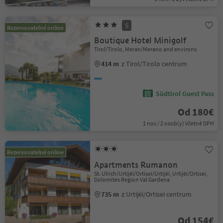
S
Rezervovatelné online
Boutique Hotel Minigolf
Tirol/Tirolo, Meran/Merano and environs
414 m
z Tirol/Tirolo centrum
Südtirol Guest Pass
Od 180€
1 noc / 2 osob(y) Včetně DPH
Rezervovatelné online
Apartments Rumanon
St. Ulrich/Urtijëi/Ortisei/Urtijëi, Urtijëi/Ortisei,
Dolomites Region Val Gardena
735 m
z Urtijëi/Ortisei centrum
Od 154€