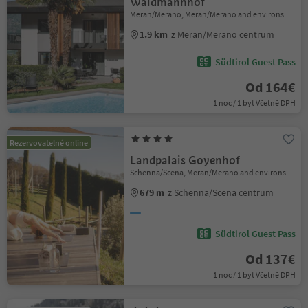
Waidmannhof
Meran/Merano, Meran/Merano and environs
1.9 km
z Meran/Merano centrum
Südtirol Guest Pass
Od 164€
1 noc / 1 byt Včetně DPH
Rezervovatelné online
Landpalais Goyenhof
Schenna/Scena, Meran/Merano and environs
679 m
z Schenna/Scena centrum
Südtirol Guest Pass
Od 137€
1 noc / 1 byt Včetně DPH