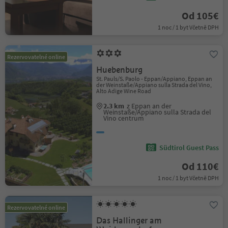
Od 105€
1 noc / 1 byt Včetně DPH
Rezervovatelné online
Huebenburg
St. Pauls/S. Paolo - Eppan/Appiano, Eppan an
der Weinstaße/Appiano sulla Strada del Vino,
Alto Adige Wine Road
2.3 km
z Eppan an der
Weinstaße/Appiano sulla Strada del
Vino centrum
Südtirol Guest Pass
Od 110€
1 noc / 1 byt Včetně DPH
Rezervovatelné online
Das Hallinger am