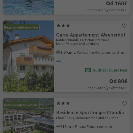
Od 160€
1 noc / 2 osob(y) Včetně DPH
Rezervovatelné online
Garni Appartement Wagnerhof
Rabland/Rablà, Partschins/Parcines,
Meran/Merano and environs
2.0 km
z Partschins/Parcines centrum
Südtirol Guest Pass
Od 80€
1 noc / 2 osob(y) Včetně DPH
Rezervovatelné online
Residence Sportlodges Claudia
Plaus/Plaus, Meran/Merano and environs
213 m
z Plaus/Plaus centrum