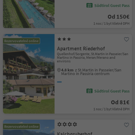
Südtirol Guest Pass
Od 150€
1 noc / 1 byt Včetně DPH
Rezervovatelné online
Apartment Riederhof
Quellenhof/Sorgente, St.Martin in Passeier/San
Martino in Passiria, Meran/Merano and
environs
4.8 km
z St.Martin in Passeier/San
Martino in Passiria centrum
Südtirol Guest Pass
Od 81€
1 noc / 1 byt Včetně DPH
Rezervovatelné online
Kalchgruberhof