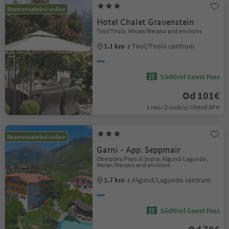
Rezervovatelné online
Hotel Chalet Gravenstein
Tirol/Tirolo, Meran/Merano and environs
1.1 km
z Tirol/Tirolo centrum
Südtirol Guest Pass
Od 101€
1 noc / 2 osob(y) Včetně DPH
Rezervovatelné online
Garni - App. Seppmair
Oberplars/Plars di Sopra, Algund/Lagundo,
Meran/Merano and environs
1.7 km
z Algund/Lagundo centrum
Südtirol Guest Pass