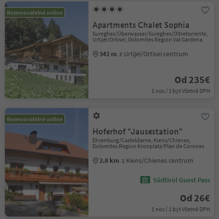
Rezervovatelné online
Apartments Chalet Sophia
Sureghes/Überwasser/Sureghes/Oltretorrente,
Urtijëi/Ortisei, Dolomites Region Val Gardena
342 m
z Urtijëi/Ortisei centrum
Od 235€
1 noc / 1 byt Včetně DPH
Rezervovatelné online
Hoferhof "Jausestation"
Ehrenburg/Casteldarne, Kiens/Chienes,
Dolomites Region Kronplatz/Plan de Corones
2.8 km
z Kiens/Chienes centrum
Südtirol Guest Pass
Od 26€
1 noc / 1 byt Včetně DPH