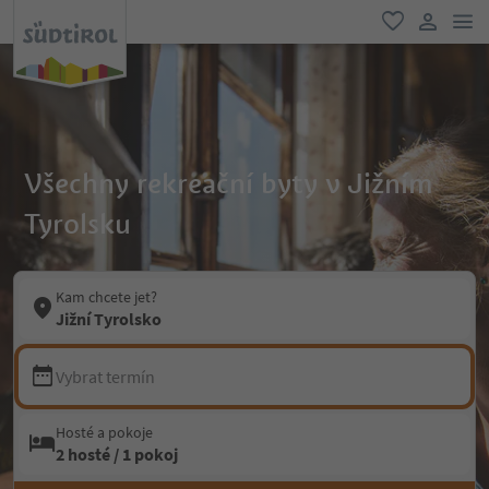
odk
oblíbené
uživatel
Všechny rekreační byty v Jižním
Tyrolsku
Kam chcete jet?
Jižní Tyrolsko
Vybrat termín
Hosté a pokoje
2 hosté / 1 pokoj