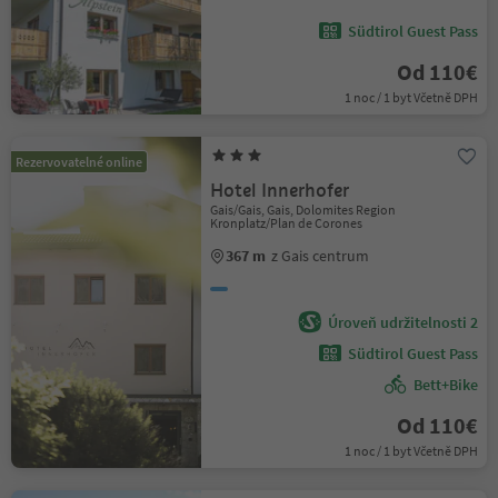
Südtirol Guest Pass
Od 110€
1 noc / 1 byt Včetně DPH
Rezervovatelné online
Hotel Innerhofer
Gais/Gais, Gais, Dolomites Region
Kronplatz/Plan de Corones
367 m
z Gais centrum
Úroveň udržitelnosti 2
Südtirol Guest Pass
Bett+Bike
Od 110€
1 noc / 1 byt Včetně DPH