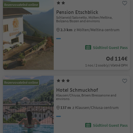
Rezervovatelné online
Pension Etschblick
Schlaneid/Salonetto, Mölten/Meltina,
Bolzano/Bozen and environs
2.3 km
z Mölten/Meltina centrum
Südtirol Guest Pass
Od 114€
1 noc / 2 osob(y) Včetně DPH
Rezervovatelné online
Hotel Schmuckhof
Klausen/Chiusa, Brixen/Bressanone and
environs
137 m
z Klausen/Chiusa centrum
Südtirol Guest Pass