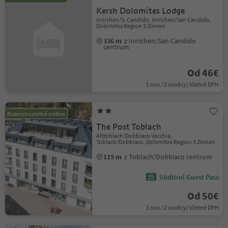
Kersh Dolomites Lodge
Innichen/S. Candido, Innichen/San Candido,
Dolomites Region 3 Zinnen
336 m
z Innichen/San Candido
centrum
Od 46€
1 noc / 2 osob(y) Včetně DPH
Rezervovatelné online
The Post Toblach
Alttoblach/Dobbiaco Vecchia,
Toblach/Dobbiaco, Dolomites Region 3 Zinnen
119 m
z Toblach/Dobbiaco centrum
Südtirol Guest Pass
Od 50€
1 noc / 2 osob(y) Včetně DPH