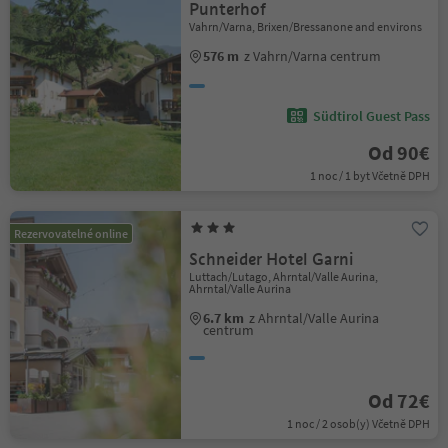
Punterhof
Vahrn/Varna, Brixen/Bressanone and environs
576 m
z Vahrn/Varna centrum
Südtirol Guest Pass
Od 90€
1 noc / 1 byt Včetně DPH
Rezervovatelné online
Schneider Hotel Garni
Luttach/Lutago, Ahrntal/Valle Aurina,
Ahrntal/Valle Aurina
6.7 km
z Ahrntal/Valle Aurina
centrum
Od 72€
1 noc / 2 osob(y) Včetně DPH