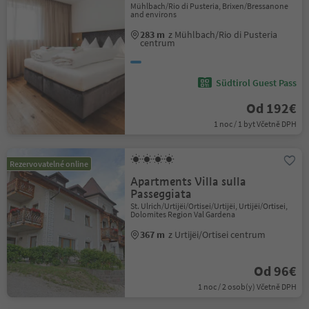
Mühlbach/Rio di Pusteria, Brixen/Bressanone
and environs
283 m
z Mühlbach/Rio di Pusteria
centrum
Südtirol Guest Pass
Od 192€
1 noc / 1 byt Včetně DPH
Rezervovatelné online
Apartments Villa sulla
Passeggiata
St. Ulrich/Urtijëi/Ortisei/Urtijëi, Urtijëi/Ortisei,
Dolomites Region Val Gardena
367 m
z Urtijëi/Ortisei centrum
Od 96€
1 noc / 2 osob(y) Včetně DPH