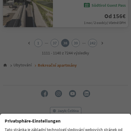
Südtirol Guest Pass
Od 156€
1 noc / 2 osob(y) Včetně DPH
1
2
...
...
1
37
38
39
242
3
4
1111 - 1140 z 7244 výsledky
5
6
Ubytování
Rekreační apartmány
7
8
9
10
11
12
13
14
Jazyk: Čeština
15
16
17
FAQ
Kontaktujte nás
Tisk
MICE