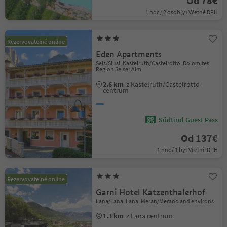
Od 78€
1 noc / 2 osob(y) Včetně DPH
Rezervovatelné online
Eden Apartments
Seis/Siusi, Kastelruth/Castelrotto, Dolomites
Region Seiser Alm
2.6 km
z Kastelruth/Castelrotto
centrum
Südtirol Guest Pass
Od 137€
1 noc / 1 byt Včetně DPH
Rezervovatelné online
Garni Hotel Katzenthalerhof
Lana/Lana, Lana, Meran/Merano and environs
1.3 km
z Lana centrum