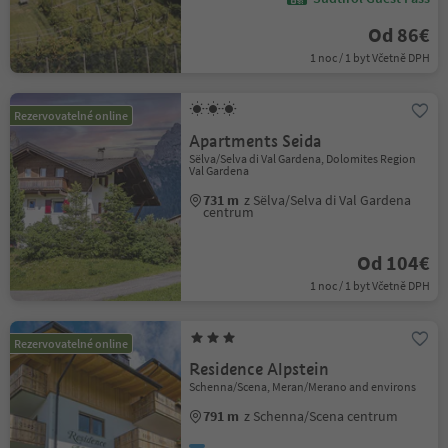
Od 86€
1 noc / 1 byt Včetně DPH
Rezervovatelné online
Apartments Seida
Sëlva/Selva di Val Gardena, Dolomites Region
Val Gardena
731 m
z Sëlva/Selva di Val Gardena
centrum
Od 104€
1 noc / 1 byt Včetně DPH
Rezervovatelné online
Residence Alpstein
Schenna/Scena, Meran/Merano and environs
791 m
z Schenna/Scena centrum