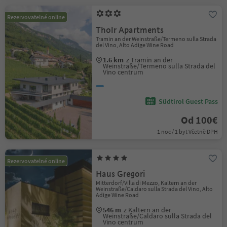
Rezervovatelné online
Tholr Apartments
Tramin an der Weinstraße/Termeno sulla Strada
del Vino, Alto Adige Wine Road
1.6 km
z Tramin an der
Weinstraße/Termeno sulla Strada del
Vino centrum
Südtirol Guest Pass
Od 100€
1 noc / 1 byt Včetně DPH
Rezervovatelné online
Haus Gregori
Mitterdorf/Villa di Mezzo, Kaltern an der
Weinstraße/Caldaro sulla Strada del Vino, Alto
Adige Wine Road
546 m
z Kaltern an der
Weinstraße/Caldaro sulla Strada del
Vino centrum