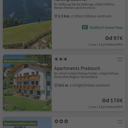
St. Walburg/Santa Valburga, Ulten/Ultimo,
Meran/Merano and environs
1.9 km
z Ulten/Ultimo centrum
Südtirol Guest Pass
Od 97€
1 noc / 1 byt Včetně DPH
Rezervovatelné online
Apartments Prabosch
St. Ulrich/Urtijëi/Ortisei/Urtijëi, Urtijëi/Ortisei,
Dolomites Region Val Gardena
562 m
z Urtijëi/Ortisei centrum
Od 170€
1 noc / 1 byt Včetně DPH
Rezervovatelné online