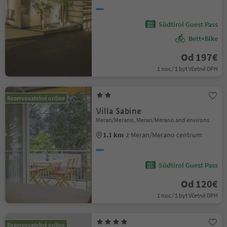
Südtirol Guest Pass
Bett+Bike
Od 197€
1 noc / 1 byt Včetně DPH
Rezervovatelné online
Villa Sabine
Meran/Merano, Meran/Merano and environs
1.1 km
z Meran/Merano centrum
Südtirol Guest Pass
Od 120€
1 noc / 1 byt Včetně DPH
Rezervovatelné online