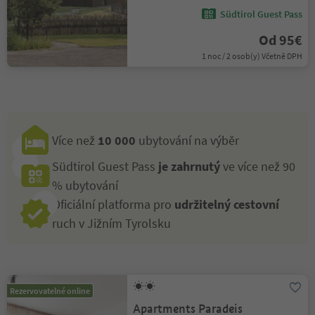
Südtirol Guest Pass
Od 95€
1 noc / 2 osob(y) Včetně DPH
Více než
10 000
ubytování na výběr
Südtirol Guest Pass
je zahrnutý
ve více než 90
% ubytování
Oficiální platforma pro
udržitelný cestovní
ruch v Jižním Tyrolsku
Rezervovatelné online
Apartments Paradeis