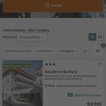
Hledat
7244
Výsledky
- Jižní Tyrolsko
Doporučeno
Objednat:
1
Südtirol Guest Pass
Hodnocení
Kategorie
Zpracovává
1 aktywn
Rezervovatelné online
Residence Barbara
Gossensaß/Colle Isarco, Brenner/Brennero,
Sterzing/Vipiteno and environs
94 m
z Brenner/Brennero centrum
Südtirol Guest Pass
Od 90€