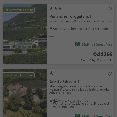
Rezervovatelné online
Pensione Törggelehof
Tscherms/Cermes, Meran/Merano and environs
588 m
z Tscherms/Cermes centrum
Südtirol Guest Pass
Od 136€
1 noc / 1 byt Včetně DPH
Rezervovatelné online
Ansitz Wieshof
Altenburg/Castelvecchio, Kaltern an der
Weinstraße/Caldaro sulla Strada del Vino, Alto
Adige Wine Road
4.1 km
z Kaltern an der
Weinstraße/Caldaro sulla Strada del
Vino centrum
Südtirol Guest Pass