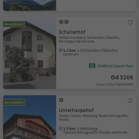
Na vyžádání
Schallerhof
Göflan/Covelano, Schlanders/Silandro,
Vinschgau/Val Venosta
1.3 km
z Schlanders/Silandro
centrum
Südtirol Guest Pass
Od 320€
1 noc / 1 byt Včetně DPH
Na vyžádání
Unterhaspahof
Taisten/Tesido, Welsberg-Taisten/Monguelfo-
Tesido,
2.9 km
z Welsberg-
Taisten/Monguelfo-Tesido centrum