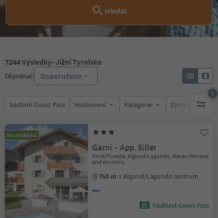
Hledat
7244
Výsledky
- Jižní Tyrolsko
Doporučeno
Objednat:
1
Südtirol Guest Pass
Hodnocení
Kategorie
Zpracovává
1 aktywn
Na vyžádání
Garni - App. Siller
Forst/Foresta, Algund/Lagundo, Meran/Merano
and environs
760 m
z Algund/Lagundo centrum
Südtirol Guest Pass