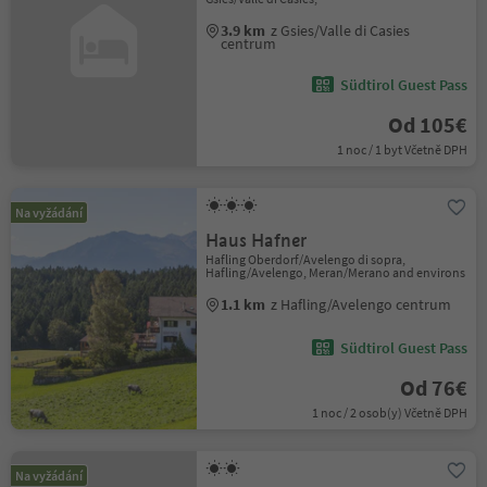
3.9 km
z Gsies/Valle di Casies
centrum
Südtirol Guest Pass
Od 105€
1 noc / 1 byt Včetně DPH
Na vyžádání
Haus Hafner
Hafling Oberdorf/Avelengo di sopra,
Hafling/Avelengo, Meran/Merano and environs
1.1 km
z Hafling/Avelengo centrum
Südtirol Guest Pass
Od 76€
1 noc / 2 osob(y) Včetně DPH
Na vyžádání