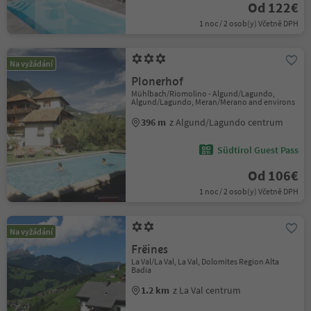
Od 122€
1 noc / 2 osob(y) Včetně DPH
Na vyžádání
Plonerhof
Mühlbach/Riomolino - Algund/Lagundo,
Algund/Lagundo, Meran/Merano and environs
396 m
z Algund/Lagundo centrum
Südtirol Guest Pass
Od 106€
1 noc / 2 osob(y) Včetně DPH
Na vyžádání
Frëines
La Val/La Val, La Val, Dolomites Region Alta
Badia
1.2 km
z La Val centrum