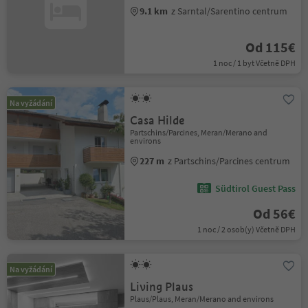
9.1 km
z Sarntal/Sarentino centrum
Od 115€
1 noc / 1 byt Včetně DPH
Na vyžádání
Casa Hilde
Partschins/Parcines, Meran/Merano and
environs
227 m
z Partschins/Parcines centrum
Südtirol Guest Pass
Od 56€
1 noc / 2 osob(y) Včetně DPH
Na vyžádání
Living Plaus
Plaus/Plaus, Meran/Merano and environs