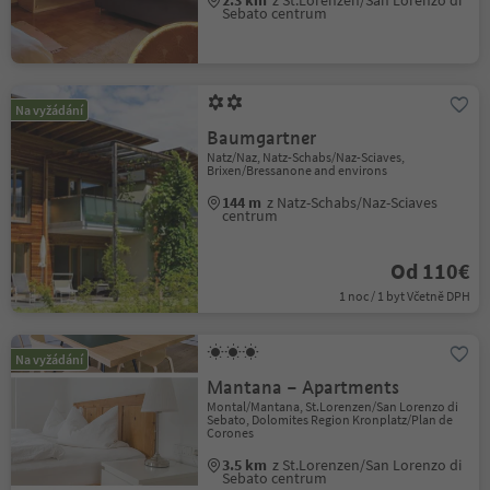
2.3 km
z St.Lorenzen/San Lorenzo di
Sebato centrum
Na vyžádání
Baumgartner
Natz/Naz, Natz-Schabs/Naz-Sciaves,
Brixen/Bressanone and environs
144 m
z Natz-Schabs/Naz-Sciaves
centrum
Od 110€
1 noc / 1 byt Včetně DPH
Na vyžádání
Mantana – Apartments
Montal/Mantana, St.Lorenzen/San Lorenzo di
Sebato, Dolomites Region Kronplatz/Plan de
Corones
3.5 km
z St.Lorenzen/San Lorenzo di
Sebato centrum