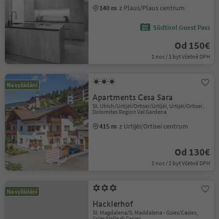
140 m
z Plaus/Plaus centrum
Südtirol Guest Pass
Od 150€
1 noc / 1 byt Včetně DPH
Na vyžádání
Apartments Cesa Sara
St. Ulrich/Urtijëi/Ortisei/Urtijëi, Urtijëi/Ortisei,
Dolomites Region Val Gardena
415 m
z Urtijëi/Ortisei centrum
Od 130€
1 noc / 1 byt Včetně DPH
Na vyžádání
Hacklerhof
St. Magdalena/S. Maddalena - Gsies/Casies,
Gsies/Valle di Casies,