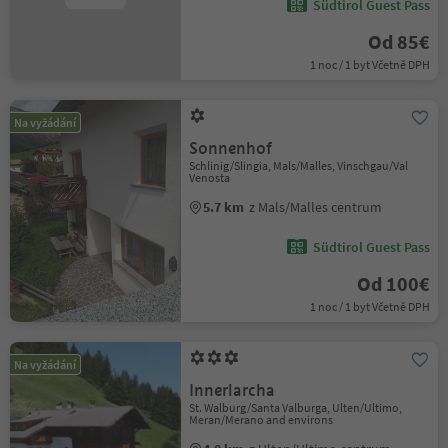
Südtirol Guest Pass
Od 85€
1 noc / 1 byt Včetně DPH
Na vyžádání
Sonnenhof
Schlinig/Slingia, Mals/Malles, Vinschgau/Val
Venosta
5.7 km
z Mals/Malles centrum
Südtirol Guest Pass
Od 100€
1 noc / 1 byt Včetně DPH
Na vyžádání
Innerlarcha
St. Walburg/Santa Valburga, Ulten/Ultimo,
Meran/Merano and environs