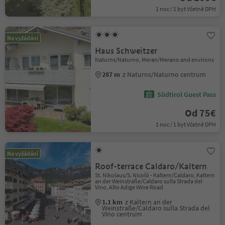
1 noc / 1 byt Včetně DPH
Na vyžádání
Haus Schweitzer
Naturns/Naturno, Meran/Merano and environs
287 m
z Naturns/Naturno centrum
Südtirol Guest Pass
Od 75€
1 noc / 1 byt Včetně DPH
Na vyžádání
Roof-terrace Caldaro/Kaltern
St. Nikolaus/S. Nicolò - Kaltern/Caldaro, Kaltern
an der Weinstraße/Caldaro sulla Strada del
Vino, Alto Adige Wine Road
1.1 km
z Kaltern an der
Weinstraße/Caldaro sulla Strada del
Vino centrum