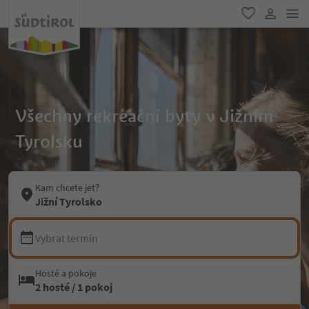
odk
oblíbené
uživatel
Všechny rekreační byty v Jižním
Tyrolsku
Kam chcete jet?
Jižní Tyrolsko
Vybrat termín
Hosté a pokoje
2 hosté / 1 pokoj