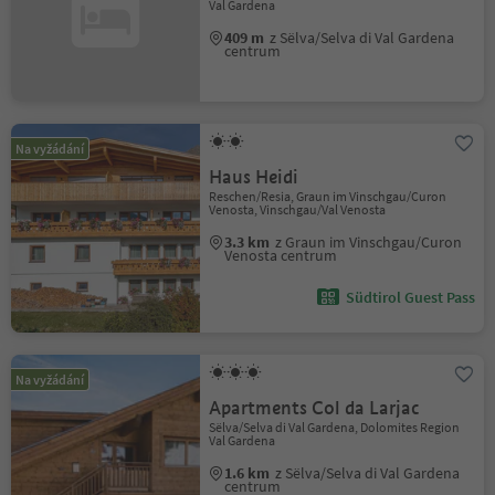
Val Gardena
409 m
z Sëlva/Selva di Val Gardena
centrum
Na vyžádání
Haus Heidi
Reschen/Resia, Graun im Vinschgau/Curon
Venosta, Vinschgau/Val Venosta
3.3 km
z Graun im Vinschgau/Curon
Venosta centrum
Südtirol Guest Pass
Na vyžádání
Apartments Col da Larjac
Sëlva/Selva di Val Gardena, Dolomites Region
Val Gardena
1.6 km
z Sëlva/Selva di Val Gardena
centrum