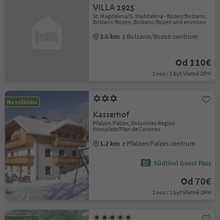
VILLA 1925
St. Magdalena/S. Maddalena - Bozen/Bolzano,
Bolzano/Bozen, Bolzano/Bozen and environs
3.6 km
z Bolzano/Bozen centrum
Od 110€
1 noc / 1 byt Včetně DPH
Na vyžádání
Kasserhof
Pfalzen/Falzes, Dolomites Region
Kronplatz/Plan de Corones
1.2 km
z Pfalzen/Falzes centrum
Südtirol Guest Pass
Od 70€
1 noc / 1 byt Včetně DPH