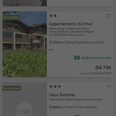
Na vyžádání
Appartements Aichner
Mitterolang/Valdaora di Mezzo,
Olang/Valdaora, Dolomites Region
Kronplatz/Plan de Corones
270 m
z Olang/Valdaora centrum
Südtirol Guest Pass
Od 70€
1 noc / 1 byt Včetně DPH
Na vyžádání
Haus Reiterer
Tirol/Tirolo, Meran/Merano and environs
609 m
z Tirol/Tirolo centrum