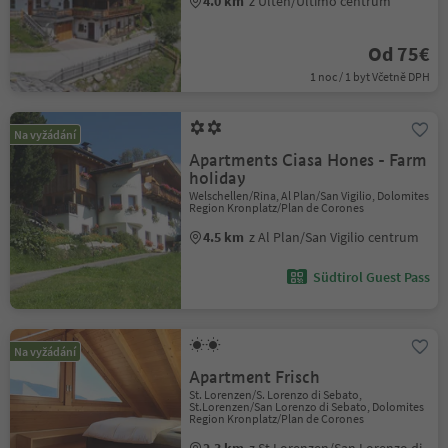
4.0 km
z Ulten/Ultimo centrum
Od 75€
1 noc / 1 byt Včetně DPH
Na vyžádání
Apartments Ciasa Hones - Farm
holiday
Welschellen/Rina, Al Plan/San Vigilio, Dolomites
Region Kronplatz/Plan de Corones
4.5 km
z Al Plan/San Vigilio centrum
Südtirol Guest Pass
Na vyžádání
Apartment Frisch
St. Lorenzen/S. Lorenzo di Sebato,
St.Lorenzen/San Lorenzo di Sebato, Dolomites
Region Kronplatz/Plan de Corones