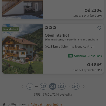
Od 220€
1 noc / 1 byt Včetně DPH
Na vyžádání
Oberlinterhof
Schenna/Scena, Meran/Merano and environs
1.8 km
z Schenna/Scena centrum
Südtirol Guest Pass
Od 84€
1 noc / 1 byt Včetně DPH
1
2
...
...
1
225
226
227
242
3
4
6751 - 6780 z 7244 výsledky
5
6
Ubytování
Rekreační apartmány