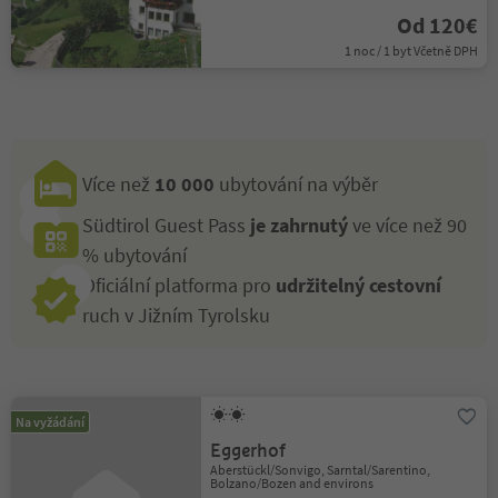
Od 120€
1 noc / 1 byt Včetně DPH
Více než
10 000
ubytování na výběr
Südtirol Guest Pass
je zahrnutý
ve více než 90
% ubytování
Oficiální platforma pro
udržitelný cestovní
ruch v Jižním Tyrolsku
Na vyžádání
Eggerhof
Aberstückl/Sonvigo, Sarntal/Sarentino,
Bolzano/Bozen and environs