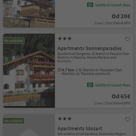
Südtirol Guest Pass
Od 20€
1 noc / 1 byt Včetně DPH
Na vyžádání
Apartments Sonnenparadies
Quellenhof/Sorgente, St.Martin in Passeier/San
Martino in Passiria, Meran/Merano and
environs
4.7 km
z St.Martin in Passeier/San
Martino in Passiria centrum
Südtirol Guest Pass
Od 65€
1 noc / 1 byt Včetně DPH
Na vyžádání
Apartments Mozart
Sëlva/Selva di Val Gardena, Dolomites Region