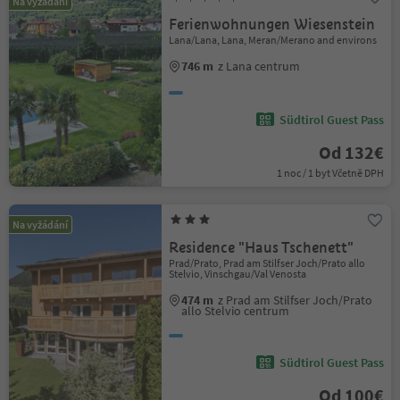
Na vyžádání
Ferienwohnungen Wiesenstein
Lana/Lana, Lana, Meran/Merano and environs
746 m
z Lana centrum
Südtirol Guest Pass
Od 132€
1 noc / 1 byt Včetně DPH
Na vyžádání
Residence "Haus Tschenett"
Prad/Prato, Prad am Stilfser Joch/Prato allo
Stelvio, Vinschgau/Val Venosta
474 m
z Prad am Stilfser Joch/Prato
allo Stelvio centrum
Südtirol Guest Pass
Od 100€