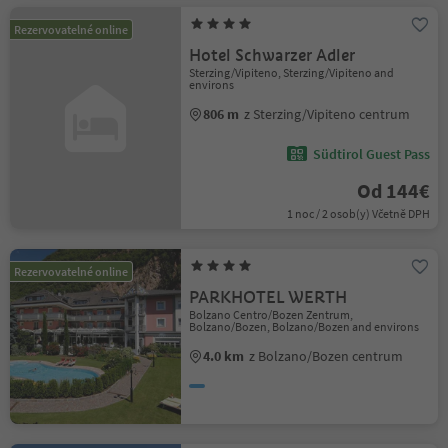
Rezervovatelné online
Hotel Schwarzer Adler
Sterzing/Vipiteno, Sterzing/Vipiteno and
environs
806 m
z Sterzing/Vipiteno centrum
Südtirol Guest Pass
Od 144€
1 noc / 2 osob(y) Včetně DPH
Rezervovatelné online
PARKHOTEL WERTH
Bolzano Centro/Bozen Zentrum,
Bolzano/Bozen, Bolzano/Bozen and environs
4.0 km
z Bolzano/Bozen centrum