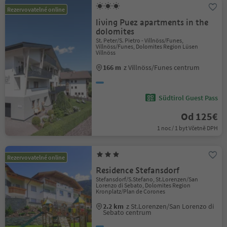
Rezervovatelné online
living Puez apartments in the
dolomites
St. Peter/S. Pietro - Villnöss/Funes,
Villnöss/Funes, Dolomites Region Lüsen
Villnöss
166 m
z Villnöss/Funes centrum
Südtirol Guest Pass
Od 125€
1 noc / 1 byt Včetně DPH
Rezervovatelné online
Residence Stefansdorf
Stefansdorf/S.Stefano, St.Lorenzen/San
Lorenzo di Sebato, Dolomites Region
Kronplatz/Plan de Corones
2.2 km
z St.Lorenzen/San Lorenzo di
Sebato centrum