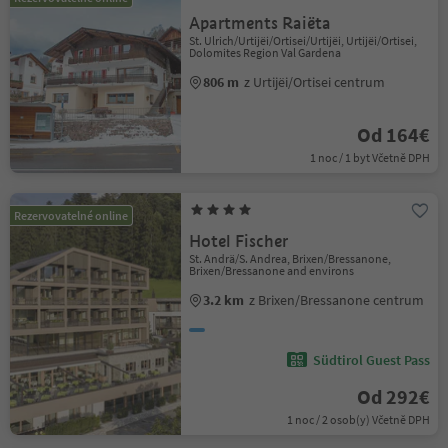
Apartments Raiëta
St. Ulrich/Urtijëi/Ortisei/Urtijëi, Urtijëi/Ortisei,
Dolomites Region Val Gardena
806 m
z Urtijëi/Ortisei centrum
Od 164€
1 noc / 1 byt Včetně DPH
Rezervovatelné online
Hotel Fischer
St. Andrä/S. Andrea, Brixen/Bressanone,
Brixen/Bressanone and environs
3.2 km
z Brixen/Bressanone centrum
Südtirol Guest Pass
Od 292€
1 noc / 2 osob(y) Včetně DPH