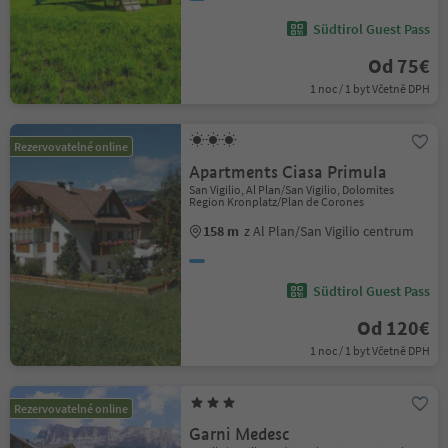
Südtirol Guest Pass
Od 75€
1 noc / 1 byt Včetně DPH
Rezervovatelné online
Apartments Ciasa Primula
San Vigilio, Al Plan/San Vigilio, Dolomites
Region Kronplatz/Plan de Corones
158 m
z Al Plan/San Vigilio centrum
Südtirol Guest Pass
Od 120€
1 noc / 1 byt Včetně DPH
Rezervovatelné online
Garni Medesc