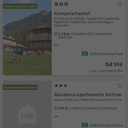
Rezervovatelné online
Kompatscherhof
St. Michael/S. Michele - Kastelruth/Castelrotto,
Kastelruth/Castelrotto, Dolomites Region
Seiser Alm
2.9 km
z Kastelruth/Castelrotto
centrum
Südtirol Guest Pass
Od 90€
1 noc / 1 byt Včetně DPH
Rezervovatelné online
Residence Apartements Santner
Naturns/Naturno, Meran/Merano and environs
243 m
z Naturns/Naturno centrum
Südtirol Guest Pass