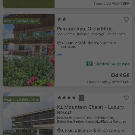
1 noc / 1 byt Včetně DPH
Rezervovatelné online
Pension App. Ortlerblick
Schluderns/Sluderno, Vinschgau/Val Venosta
2.9 km
z Schluderns/Sluderno
centrum
Südtirol Guest Pass
Od 46€
1 noc / 2 osob(y) Včetně DPH
S
Rezervovatelné online
K1 Mountain Chalet - Luxury
Resort
Reischach/Riscone, Bruneck/Brunico,
Dolomites Region Kronplatz/Plan de Corones
2.8 km
z Bruneck/Brunico centrum