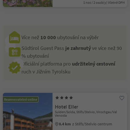
1 noc / 2 osob(y) Včetně DPH
Více než
10 000
ubytování na výběr
Südtirol Guest Pass
je zahrnutý
ve více než 90
% ubytování
Oficiální platforma pro
udržitelný cestovní
ruch v Jižním Tyrolsku
Rezervovatelné online
Hotel Eller
Sulden/Solda, Stilfs/Stelvio, Vinschgau/Val
Venosta
8.4 km
z Stilfs/Stelvio centrum