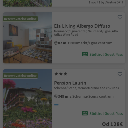
1 noc / 1 byt Včetně DPH
Rezervovatelné online
Ela Living Albergo Diffuso
Neumarkt/Egna center, Neumarkt/Egna, Alto
Adige Wine Road
82 m
z Neumarkt/Egna centrum
Südtirol Guest Pass
Rezervovatelné online
Pension Laurin
Schenna/Scena, Meran/Merano and environs
348 m
z Schenna/Scena centrum
Südtirol Guest Pass
Od 128€