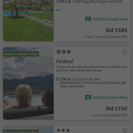
412 m
z Marling/Marlengo centrum
Südtirol Guest Pass
Od 168€
1 noc / 2 osob(y) Včetně DPH
Rezervovatelné online
Feldhof
Tramin an der Weinstraße/Termeno sulla Strada
del Vino, Alto Adige Wine Road
390 m
z Tramin an der
Weinstraße/Termeno sulla Strada del
Vino centrum
Südtirol Guest Pass
Od 170€
1 noc / 1 byt Včetně DPH
Rezervovatelné online