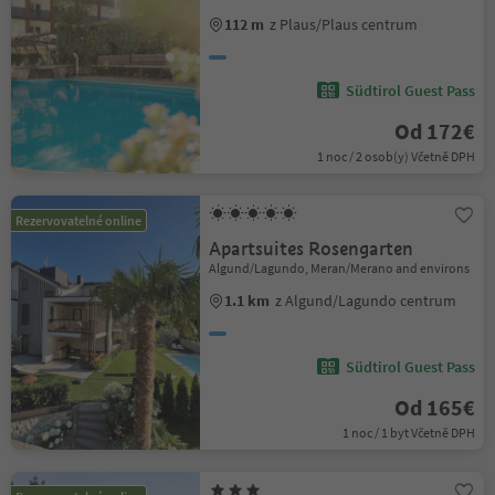
112 m
z Plaus/Plaus centrum
Südtirol Guest Pass
Od 172€
1 noc / 2 osob(y) Včetně DPH
Rezervovatelné online
Apartsuites Rosengarten
Algund/Lagundo, Meran/Merano and environs
1.1 km
z Algund/Lagundo centrum
Südtirol Guest Pass
Od 165€
1 noc / 1 byt Včetně DPH