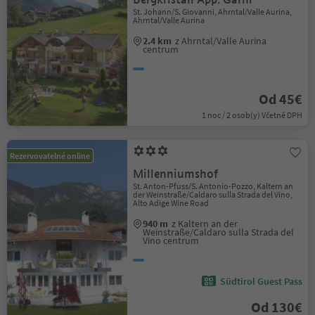
St. Johann/S. Giovanni, Ahrntal/Valle Aurina,
Ahrntal/Valle Aurina
2.4 km
z Ahrntal/Valle Aurina
centrum
Od 45€
1 noc / 2 osob(y) Včetně DPH
Rezervovatelné online
Millenniumshof
St. Anton-Pfuss/S. Antonio-Pozzo, Kaltern an
der Weinstraße/Caldaro sulla Strada del Vino,
Alto Adige Wine Road
940 m
z Kaltern an der
Weinstraße/Caldaro sulla Strada del
Vino centrum
Südtirol Guest Pass
Od 130€