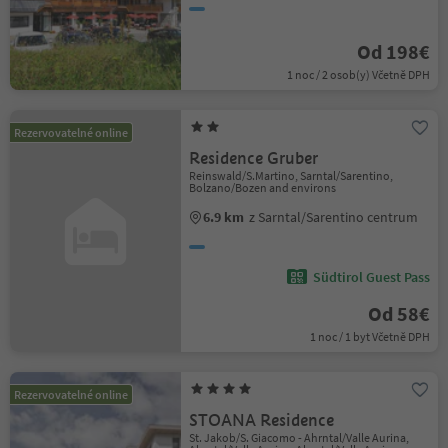
Od 198€
1 noc / 2 osob(y) Včetně DPH
Rezervovatelné online
Residence Gruber
Reinswald/S.Martino, Sarntal/Sarentino,
Bolzano/Bozen and environs
6.9 km
z Sarntal/Sarentino centrum
Südtirol Guest Pass
Od 58€
1 noc / 1 byt Včetně DPH
Rezervovatelné online
STOANA Residence
St. Jakob/S. Giacomo - Ahrntal/Valle Aurina,