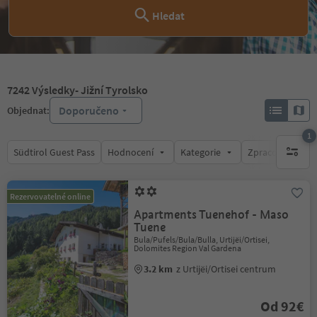
Hledat
7242
Výsledky
- Jižní Tyrolsko
Doporučeno
Objednat:
1
Südtirol Guest Pass
Hodnocení
Kategorie
Zpracovává
1 aktywn
Rezervovatelné online
Apartments Tuenehof - Maso
Tuene
Bula/Pufels/Bula/Bulla, Urtijëi/Ortisei,
Dolomites Region Val Gardena
3.2 km
z Urtijëi/Ortisei centrum
Od 92€