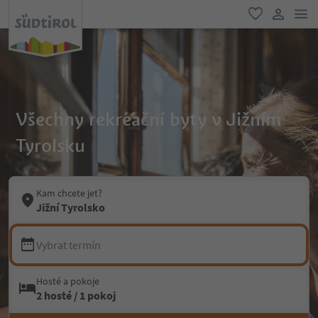
odk
oblíbené
uživatel
Všechny rekreační byty v Jižním
Tyrolsku
Kam chcete jet?
Jižní Tyrolsko
Vybrat termín
Hosté a pokoje
2 hosté / 1 pokoj