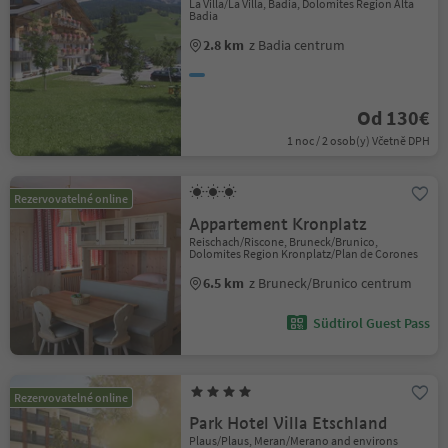
La Villa/La Villa, Badia, Dolomites Region Alta
Badia
2.8 km
z Badia centrum
Od 130€
1 noc / 2 osob(y) Včetně DPH
Rezervovatelné online
Appartement Kronplatz
Reischach/Riscone, Bruneck/Brunico,
Dolomites Region Kronplatz/Plan de Corones
6.5 km
z Bruneck/Brunico centrum
Südtirol Guest Pass
Rezervovatelné online
Park Hotel Villa Etschland
Plaus/Plaus, Meran/Merano and environs