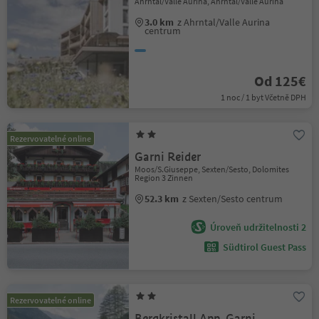
Ahrntal/Valle Aurina, Ahrntal/Valle Aurina
3.0 km
z Ahrntal/Valle Aurina
centrum
Od 125€
1 noc / 1 byt Včetně DPH
Rezervovatelné online
Garni Reider
Moos/S.Giuseppe, Sexten/Sesto, Dolomites
Region 3 Zinnen
52.3 km
z Sexten/Sesto centrum
Úroveň udržitelnosti 2
Südtirol Guest Pass
Rezervovatelné online
Bergkristall App. Garni