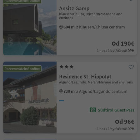
Rezervovatelné online
Ansitz Gamp
Klausen/Chiusa, Brixen/Bressanone and
environs
604 m
z Klausen/Chiusa centrum
Od 190€
1 noc / 1 byt Včetně DPH
Rezervovatelné online
Residence St. Hippolyt
Algund/Lagundo, Meran/Merano and environs
729 m
z Algund/Lagundo centrum
Südtirol Guest Pass
Od 96€
1 noc / 1 byt Včetně DPH