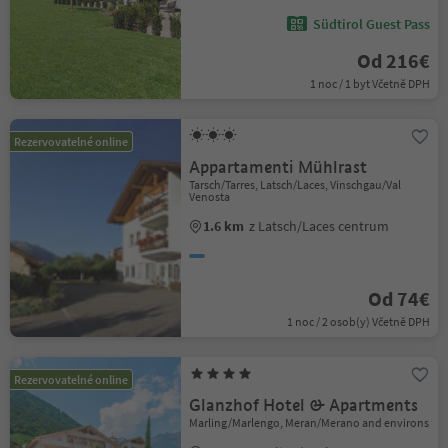
Südtirol Guest Pass
Od 216€
1 noc / 1 byt Včetně DPH
Rezervovatelné online
Appartamenti Mühlrast
Tarsch/Tarres, Latsch/Laces, Vinschgau/Val
Venosta
1.6 km
z Latsch/Laces centrum
Od 74€
1 noc / 2 osob(y) Včetně DPH
Rezervovatelné online
Glanzhof Hotel & Apartments
Marling/Marlengo, Meran/Merano and environs