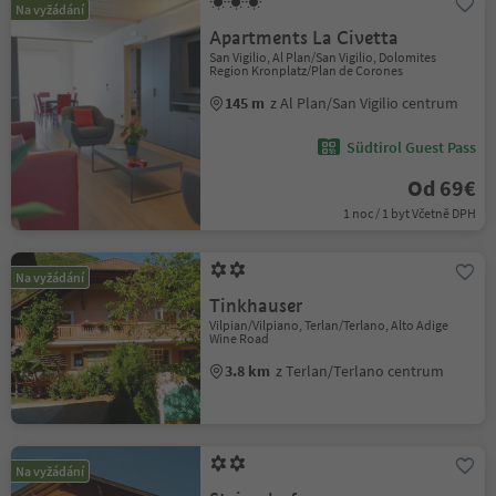
Na vyžádání
Apartments La Civetta
San Vigilio, Al Plan/San Vigilio, Dolomites
Region Kronplatz/Plan de Corones
145 m
z Al Plan/San Vigilio centrum
Südtirol Guest Pass
Od 69€
1 noc / 1 byt Včetně DPH
Na vyžádání
Tinkhauser
Vilpian/Vilpiano, Terlan/Terlano, Alto Adige
Wine Road
3.8 km
z Terlan/Terlano centrum
Na vyžádání