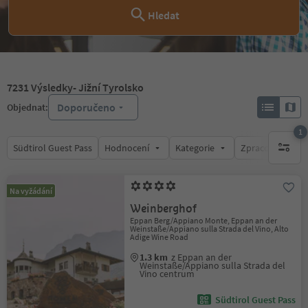
Hledat
7231
Výsledky
- Jižní Tyrolsko
Doporučeno
Objednat:
1
Südtirol Guest Pass
Hodnocení
Kategorie
Zpracovává
1 aktywn
Na vyžádání
Weinberghof
Eppan Berg/Appiano Monte, Eppan an der
Weinstaße/Appiano sulla Strada del Vino, Alto
Adige Wine Road
1.3 km
z Eppan an der
Weinstaße/Appiano sulla Strada del
Vino centrum
Südtirol Guest Pass