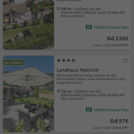
540 m
z Kaltern an der
Weinstraße/Caldaro sulla Strada del
Vino centrum
Südtirol Guest Pass
Od 120€
1 noc / 1 byt Včetně DPH
Na vyžádání
Landhaus Heinrich
Mitterdorf/Villa di Mezzo, Kaltern an der
Weinstraße/Caldaro sulla Strada del Vino, Alto
Adige Wine Road
725 m
z Kaltern an der
Weinstraße/Caldaro sulla Strada del
Vino centrum
Südtirol Guest Pass
Od 97€
1 noc / 1 byt Včetně DPH