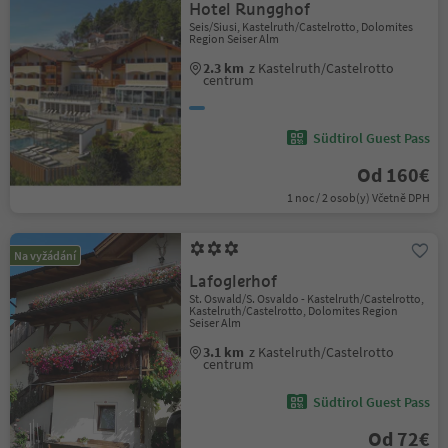
Hotel Rungghof
Seis/Siusi, Kastelruth/Castelrotto, Dolomites
Region Seiser Alm
2.3 km
z Kastelruth/Castelrotto
centrum
Südtirol Guest Pass
Od 160€
1 noc / 2 osob(y) Včetně DPH
Na vyžádání
Lafoglerhof
St. Oswald/S. Osvaldo - Kastelruth/Castelrotto,
Kastelruth/Castelrotto, Dolomites Region
Seiser Alm
3.1 km
z Kastelruth/Castelrotto
centrum
Südtirol Guest Pass
Od 72€