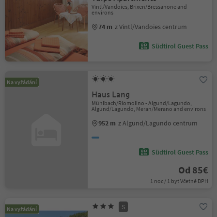
Vintl/Vandoies, Brixen/Bressanone and
environs
74 m
z Vintl/Vandoies centrum
Südtirol Guest Pass
Na vyžádání
Haus Lang
Mühlbach/Riomolino - Algund/Lagundo,
Algund/Lagundo, Meran/Merano and environs
952 m
z Algund/Lagundo centrum
Südtirol Guest Pass
Od 85€
1 noc / 1 byt Včetně DPH
S
Na vyžádání