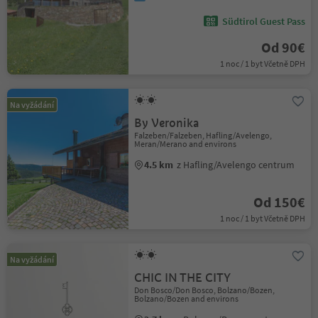
Südtirol Guest Pass
Od 90€
1 noc / 1 byt Včetně DPH
Na vyžádání
By Veronika
Falzeben/Falzeben, Hafling/Avelengo,
Meran/Merano and environs
4.5 km
z Hafling/Avelengo centrum
Od 150€
1 noc / 1 byt Včetně DPH
Na vyžádání
CHIC IN THE CITY
Don Bosco/Don Bosco, Bolzano/Bozen,
Bolzano/Bozen and environs