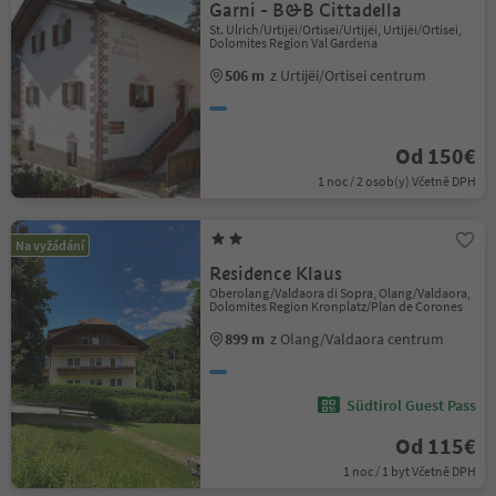
Garni - B&B Cittadella
St. Ulrich/Urtijëi/Ortisei/Urtijëi, Urtijëi/Ortisei,
Dolomites Region Val Gardena
506 m
z Urtijëi/Ortisei centrum
Od 150€
1 noc / 2 osob(y) Včetně DPH
Na vyžádání
Residence Klaus
Oberolang/Valdaora di Sopra, Olang/Valdaora,
Dolomites Region Kronplatz/Plan de Corones
899 m
z Olang/Valdaora centrum
Südtirol Guest Pass
Od 115€
1 noc / 1 byt Včetně DPH