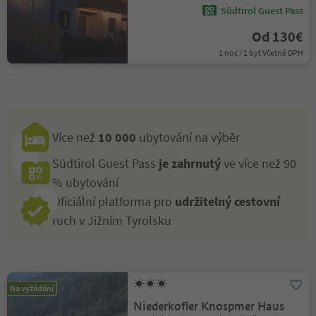
Südtirol Guest Pass
Od 130€
1 noc / 1 byt Včetně DPH
Více než
10 000
ubytování na výběr
Südtirol Guest Pass
je zahrnutý
ve více než 90
% ubytování
Oficiální platforma pro
udržitelný cestovní
ruch v Jižním Tyrolsku
Na vyžádání
Niederkofler Knospmer Haus