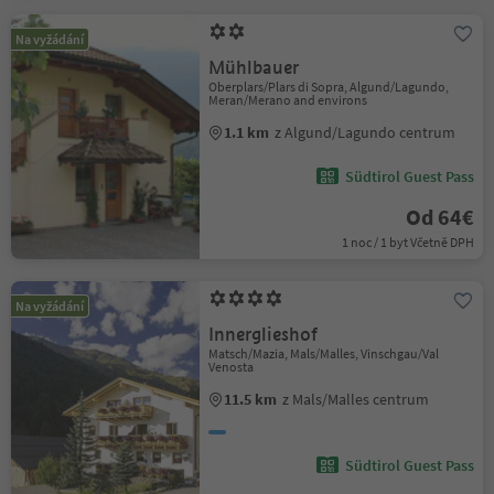
Na vyžádání
Mühlbauer
Oberplars/Plars di Sopra, Algund/Lagundo,
Meran/Merano and environs
1.1 km
z Algund/Lagundo centrum
Südtirol Guest Pass
Od 64€
1 noc / 1 byt Včetně DPH
Na vyžádání
Innerglieshof
Matsch/Mazia, Mals/Malles, Vinschgau/Val
Venosta
11.5 km
z Mals/Malles centrum
Südtirol Guest Pass