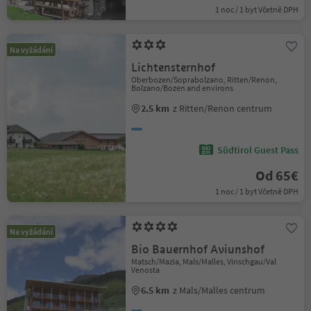
1 noc / 1 byt Včetně DPH
Na vyžádání
Lichtensternhof
Oberbozen/Soprabolzano, Ritten/Renon,
Bolzano/Bozen and environs
2.5 km
z Ritten/Renon centrum
Südtirol Guest Pass
Od 65€
1 noc / 1 byt Včetně DPH
Na vyžádání
Bio Bauernhof Aviunshof
Matsch/Mazia, Mals/Malles, Vinschgau/Val
Venosta
6.5 km
z Mals/Malles centrum