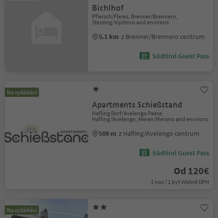
Bichlhof
Pflersch/Fleres, Brenner/Brennero,
Sterzing/Vipiteno and environs
5.1 km
z Brenner/Brennero centrum
Südtirol Guest Pass
Na vyžádání
Apartments Schießstand
Hafling Dorf/Avelengo Paese,
Hafling/Avelengo, Meran/Merano and environs
508 m
z Hafling/Avelengo centrum
Südtirol Guest Pass
Od 120€
1 noc / 1 byt Včetně DPH
Na vyžádání