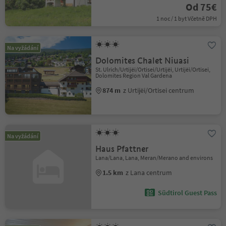
Od 75€
1 noc / 1 byt Včetně DPH
Na vyžádání
Dolomites Chalet Niuasi
St. Ulrich/Urtijëi/Ortisei/Urtijëi, Urtijëi/Ortisei,
Dolomites Region Val Gardena
874 m
z Urtijëi/Ortisei centrum
Na vyžádání
Haus Pfattner
Lana/Lana, Lana, Meran/Merano and environs
1.5 km
z Lana centrum
Südtirol Guest Pass