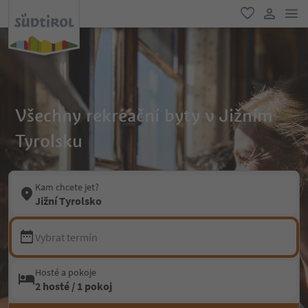
odk
oblíbené
uživatel
Všechny rekreační byty v Jižním
Tyrolsku
Kam chcete jet?
Jižní Tyrolsko
Vybrat termín
Hosté a pokoje
2 hosté / 1 pokoj