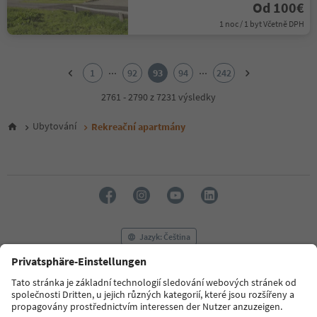
Od 100€
1 noc / 1 byt Včetně DPH
1
2
...
...
1
92
93
94
242
3
4
2761 - 2790 z 7231 výsledky
5
6
Ubytování
Rekreační apartmány
7
8
9
10
11
12
13
14
Jazyk: Čeština
15
16
17
FAQ
Kontaktujte nás
Tisk
MICE
18
Zásady ochrany osobních údajů
Podmínky a ujednání
Tiráž
19