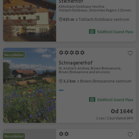
Steinerhof
Alttoblach/Dobbiaco Vecchia,
Toblach/Dobbiaco, Dolomites Region 3 Zinnen
825 m
z Toblach/Dobbiaco centrum
Südtirol Guest Pass
Na vyžádání
Schnagererhof
St. Andrä/S. Andrea, Brixen/Bressanone,
Brixen/Bressanone and environs
3.2 km
z Brixen/Bressanone centrum
Südtirol Guest Pass
Od 164€
1 noc / 1 byt Včetně DPH
Na vyžádání