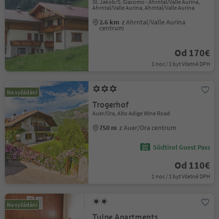
St. Jakob/S. Giacomo - Ahrntal/Valle Aurina,
Ahrntal/Valle Aurina, Ahrntal/Valle Aurina
2.6 km
z Ahrntal/Valle Aurina
centrum
Od 170€
1 noc / 1 byt Včetně DPH
Na vyžádání
Trogerhof
Auer/Ora, Alto Adige Wine Road
750 m
z Auer/Ora centrum
Südtirol Guest Pass
Od 110€
1 noc / 1 byt Včetně DPH
Na vyžádání
Tulpe Apartments