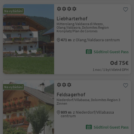
Na vyžádání
Liebharterhof
Mitterolang/Valdaora di Mezzo,
Olang/Valdaora, Dolomites Region
Kronplatz/Plan de Corones
471 m
z Olang/Valdaora centrum
Südtirol Guest Pass
Od 75€
1 noc / 1 byt Včetně DPH
Na vyžádání
Feldsagerhof
Niederdorf/Villabassa, Dolomites Region 3
Zinnen
809 m
z Niederdorf/Villabassa
centrum
Südtirol Guest Pass