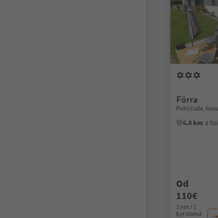
Förra
Pichl/Colle, Gsies
6.8 km
z Gs
Od
110€
1 noc / 1
byt Včetně