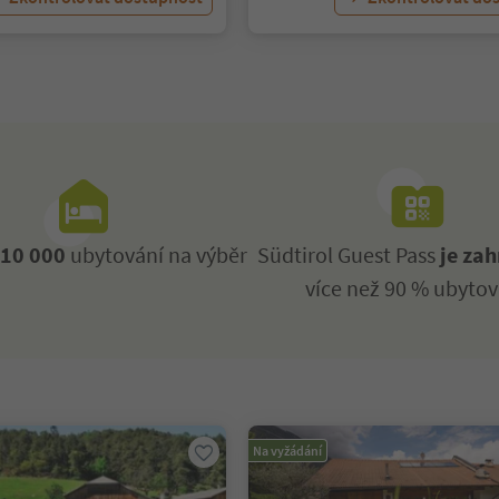
ž
10 000
ubytování na výběr
Südtirol Guest Pass
je zah
více než 90 % ubytov
Na vyžádání