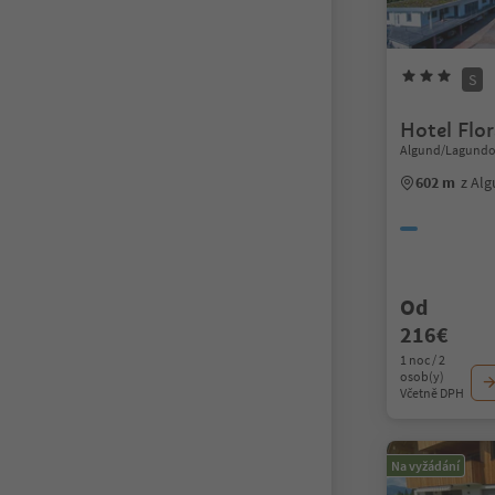
S
Hotel Flor
Algund/Lagundo
602 m
z Al
Od
216€
1 noc / 2
osob(y)
Včetně DPH
Na vyžádání