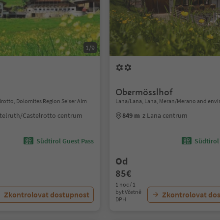
1/9
Obermösslhof
lrotto, Dolomites Region Seiser Alm
Lana/Lana, Lana, Meran/Merano and envi
stelruth/Castelrotto centrum
849 m
z Lana centrum
Südtirol Guest Pass
Südtirol
Od
85€
1 noc / 1
byt Včetně
Zkontrolovat dostupnost
Zkontrolovat do
DPH