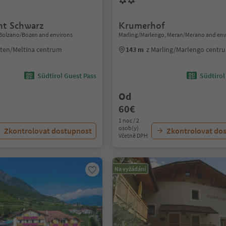
nt Schwarz
Krumerhof
 Bolzano/Bozen and environs
Marling/Marlengo, Meran/Merano and env
lten/Meltina centrum
143 m
z Marling/Marlengo centr
Südtirol Guest Pass
Südtirol
Od
60€
1 noc / 2
osob(y)
Zkontrolovat dostupnost
Zkontrolovat do
Včetně DPH
Na vyžádání