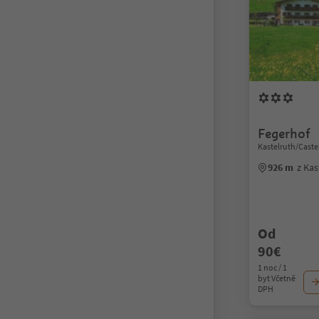
Fegerhof
Kastelruth/Caste
926 m
z Ka
Od
90€
1 noc / 1
byt Včetně
DPH