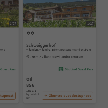
1/27
1/27
Schweiggerhof
rons
Villanders/Villandro, Brixen/Bressanone and environs
570 m
z Villanders/Villandro centrum
 Guest Pass
Südtirol Guest Pass
Od
85€
1 noc / 1
byt Včetně
stupnost
Zkontrolovat dostupnost
DPH