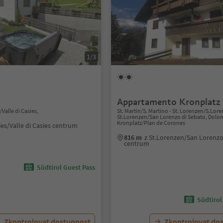
1/3
Appartamento Kronplatz
/Valle di Casies,
St. Martin/S. Martino - St. Lorenzen/S.Lore
St.Lorenzen/San Lorenzo di Sebato, Dolo
Kronplatz/Plan de Corones
ies/Valle di Casies centrum
816 m
z St.Lorenzen/San Lorenzo
centrum
Südtirol Guest Pass
Südtirol
Zkontrolovat dostupnost
Zkontrolovat do