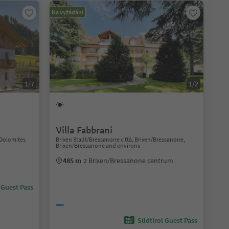
Na vyžádání
1/7
1/2
Villa Fabbrani
 Dolomites
Brixen Stadt/Bressanone città, Brixen/Bressanone,
Brixen/Bressanone and environs
485 m
z Brixen/Bressanone centrum
 Guest Pass
Südtirol Guest Pass