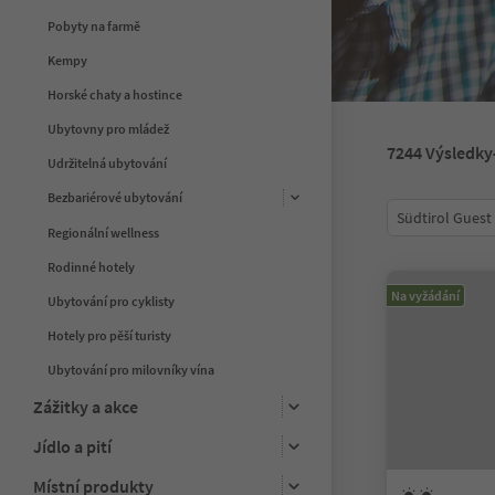
Pobyty na farmě
Kempy
Horské chaty a hostince
Ubytovny pro mládež
7244
Výsledky
Udržitelná ubytování
Bezbariérové ubytování
Südtirol Guest
Regionální wellness
Rodinné hotely
Na vyžádání
Ubytování pro cyklisty
Hotely pro pěší turisty
Ubytování pro milovníky vína
Zážitky a akce
Jídlo a pití
Místní produkty