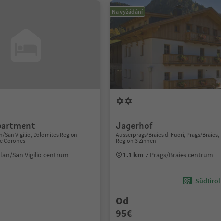
Na vyžádání
partment
Jagerhof
lan/San Vigilio, Dolomites Region
Ausserprags/Braies di Fuori, Prags/Braies,
de Corones
Region 3 Zinnen
Plan/San Vigilio centrum
1.1 km
z Prags/Braies centrum
Südtirol
Od
95€