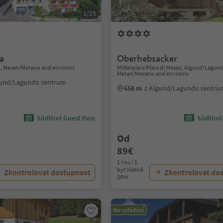
1/25
a
Oberhebsacker
, Meran/Merano and environs
Mitterplars/Plars di Mezzo, Algund/Lagun
Meran/Merano and environs
gund/Lagundo centrum
658 m
z Algund/Lagundo centru
Südtirol Guest Pass
Südtirol
Od
89€
1 noc / 1
byt Včetně
Zkontrolovat dostupnost
Zkontrolovat do
DPH
Na vyžádání