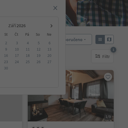
Září
St
Čt
Pá
So
Ne
Doporučeno
Objednat:
2
3
4
5
6
9
10
11
12
13
1
16
17
18
19
20
Filtr
ování
1 aktywny filtr
23
24
25
26
27
30
Na vyžádání
1/9