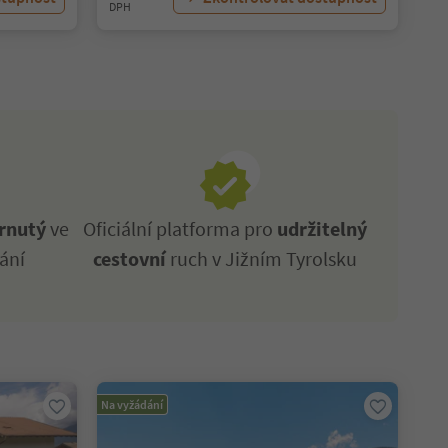
DPH
rnutý
ve
Oficiální platforma pro
udržitelný
ání
cestovní
ruch v Jižním Tyrolsku
Na vyžádání