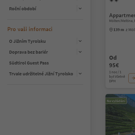
Roční období
Appartme
Mölten/Meltina,
Pro vaši informaci
139 m
z Mö
O Jižním Tyrolsku
Doprava bez bariér
Od
Südtirol Guest Pass
95€
1 noc / 1
Trvale udržitelné Jižní Tyrolsko
byt Včetně
DPH
Na vyžádání