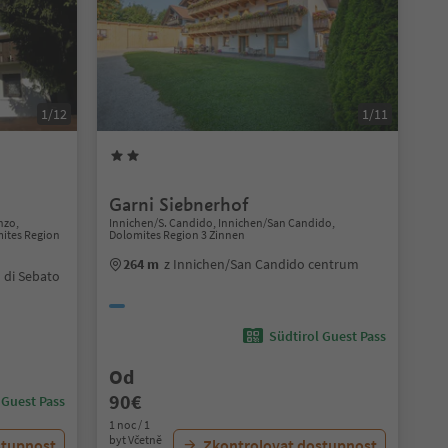
1/12
1/11
Garni Siebnerhof
nzo,
Innichen/S. Candido, Innichen/San Candido,
mites Region
Dolomites Region 3 Zinnen
264 m
z Innichen/San Candido centrum
 di Sebato
Südtirol Guest Pass
Od
90€
 Guest Pass
1 noc / 1
byt Včetně
stupnost
Zkontrolovat dostupnost