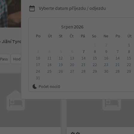
Vyberte datum příjezdu / odjezdu
Srpen
Po
Út
St
Čt
Pá
So
Ne
Po
Út
- Jižní Tyrolsko
1
2
1
3
4
5
6
7
8
9
7
8
10
11
12
13
14
15
16
14
15
 Pass
Hodnocení
Kategorie
Zpracovává
Udržitelné ubyt
17
18
19
20
21
22
23
21
22
24
25
26
27
28
29
30
28
29
31
Na vyžádání
Počet nocí:
0