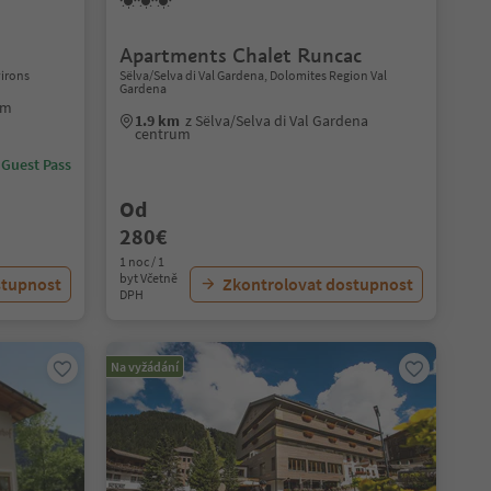
Apartments Chalet Runcac
irons
Sëlva/Selva di Val Gardena, Dolomites Region Val
Gardena
um
1.9 km
z Sëlva/Selva di Val Gardena
centrum
 Guest Pass
Od
280€
1 noc / 1
byt Včetně
stupnost
Zkontrolovat dostupnost
DPH
Na vyžádání