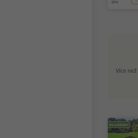
DPH
Více ne
Na vyžádání