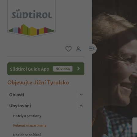
odkaz na menu
oblíbené
uživatelský odkaz
Südtirol Guide App
NOVINKA
Objevujte Jižní Tyrolsko
Oblasti
Ubytování
Hotely a penziony
Rekreační apartmány
Nocleh se snídaní