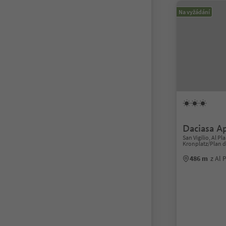
Na vyžádání
Daciasa A
San Vigilio, Al P
Kronplatz/Plan 
486 m
z Al 