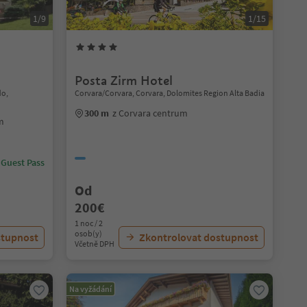
1/9
1/15
Posta Zirm Hotel
do,
Corvara/Corvara, Corvara, Dolomites Region Alta Badia
300 m
z Corvara centrum
m
 Guest Pass
Od
200€
1 noc / 2
osob(y)
stupnost
Zkontrolovat dostupnost
Včetně DPH
Na vyžádání