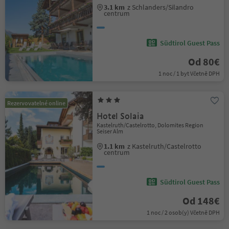
3.1 km
z Schlanders/Silandro
centrum
Südtirol Guest Pass
Od 80€
1 noc / 1 byt Včetně DPH
Rezervovatelné online
Hotel Solaia
Kastelruth/Castelrotto, Dolomites Region
Seiser Alm
1.1 km
z Kastelruth/Castelrotto
centrum
Südtirol Guest Pass
Od 148€
1 noc / 2 osob(y) Včetně DPH