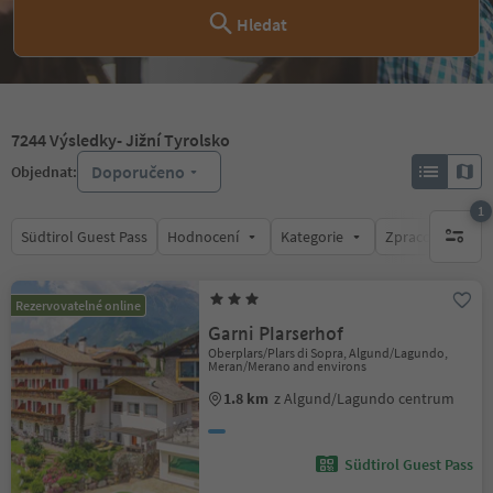
Hledat
7244
Výsledky
- Jižní Tyrolsko
Doporučeno
Objednat:
1
Südtirol Guest Pass
Hodnocení
Kategorie
Zpracovává
1 aktywn
Rezervovatelné online
Garni Plarserhof
Oberplars/Plars di Sopra, Algund/Lagundo,
Meran/Merano and environs
1.8 km
z Algund/Lagundo centrum
Südtirol Guest Pass