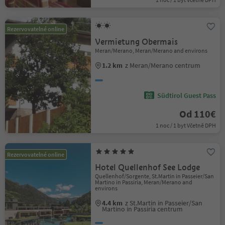
Rezervovatelné online
Vermietung Obermais
Meran/Merano, Meran/Merano and environs
1.2 km
z Meran/Merano centrum
Südtirol Guest Pass
Od 110€
1 noc / 1 byt Včetně DPH
Rezervovatelné online
Hotel Quellenhof See Lodge
Quellenhof/Sorgente, St.Martin in Passeier/San
Martino in Passiria, Meran/Merano and
environs
4.4 km
z St.Martin in Passeier/San
Martino in Passiria centrum