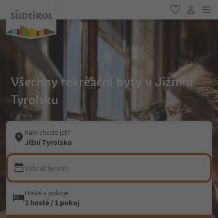
odk
oblíbené
uživatel
Všechny rekreační byty v Jižním
Tyrolsku
Kam chcete jet?
Jižní Tyrolsko
Vybrat termín
Hosté a pokoje
2 hosté / 1 pokoj