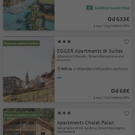
Südtirol Guest Pass
Od 633€
1 noc / 1 byt Včetně DPH
Rezervovatelné online
EGGER Apartments & Suites
Villanders/Villandro, Brixen/Bressanone and
environs
409 m
z Villanders/Villandro centrum
Od 68€
1 noc / 1 byt Včetně DPH
Rezervovatelné online
Apartments Chalet Paian
Sëlva/Selva di Val Gardena, Dolomites Region
Val Gardena