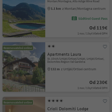
Montan/Montagna, Alto Adige Wine Road
1.1 km
z Montan/Montagna centrum
Südtirol Guest Pass
Od 119€
1 noc / 1 byt Včetně DPH
Rezervovatelné online
Apartments Laura
St. Ulrich/Urtijëi/Ortisei/Urtijëi, Urtijëi/Ortisei,
Dolomites Region Val Gardena
132 m
z Urtijëi/Ortisei centrum
Od 230€
1 noc / 1 byt Včetně DPH
Rezervovatelné online
Crioli Dolomiti Lodge