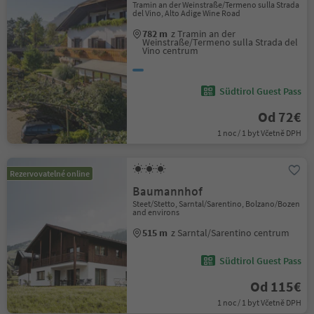
Tramin an der Weinstraße/Termeno sulla Strada
del Vino, Alto Adige Wine Road
782 m
z Tramin an der
Weinstraße/Termeno sulla Strada del
Vino centrum
Südtirol Guest Pass
Od 72€
1 noc / 1 byt Včetně DPH
Rezervovatelné online
Baumannhof
Steet/Stetto, Sarntal/Sarentino, Bolzano/Bozen
and environs
515 m
z Sarntal/Sarentino centrum
Südtirol Guest Pass
Od 115€
1 noc / 1 byt Včetně DPH