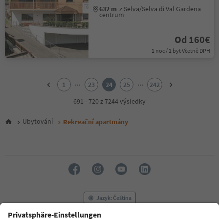
632 m
z Sëlva/Selva di Val Gardena
centrum
Od 160€
1 noc / 1 byt Včetně DPH
1
2
...
...
1
23
24
25
242
3
4
691 - 720 z 7244 výsledky
5
6
Ubytování
Rekreační apartmány
7
8
9
10
11
12
13
14
Jazyk: Čeština
15
16