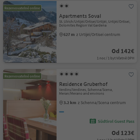
Rezervovatelné online
Apartments Soval
St. Ulrich/Urtijëi/Ortisei/Urtijëi, Urtijëi/Ortisei,
Dolomites Region Val Gardena
627 m
z Urtijëi/Ortisei centrum
Od 142€
1 noc / 1 byt Včetně DPH
Rezervovatelné online
Residence Gruberhof
Verdins/Verdines, Schenna/Scena,
Meran/Merano and environs
3.2 km
z Schenna/Scena centrum
Südtirol Guest Pass
Od 123€
1 noc / 1 byt Včetně DPH