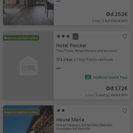
Od 253€
1 noc / 1 byt Včetně DPH
S
Rezervovatelné online
Hotel Forcher
Tirol/Tirolo, Meran/Merano and environs
1.2 km
z Tirol/Tirolo centrum
Südtirol Guest Pass
Od 172€
1 noc / 2 osob(y) Včetně DPH
Rezervovatelné online
House Maria
Vezzan/Vezzano, Schlanders/Silandro,
Vinschgau/Val Venosta