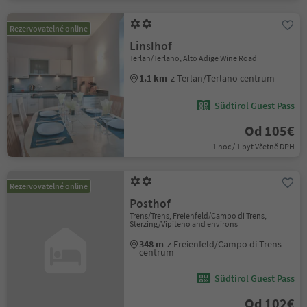
Rezervovatelné online
Linslhof
Terlan/Terlano, Alto Adige Wine Road
1.1 km
z Terlan/Terlano centrum
Südtirol Guest Pass
Od 105€
1 noc / 1 byt Včetně DPH
Rezervovatelné online
Posthof
Trens/Trens, Freienfeld/Campo di Trens,
Sterzing/Vipiteno and environs
348 m
z Freienfeld/Campo di Trens
centrum
Südtirol Guest Pass
Od 102€