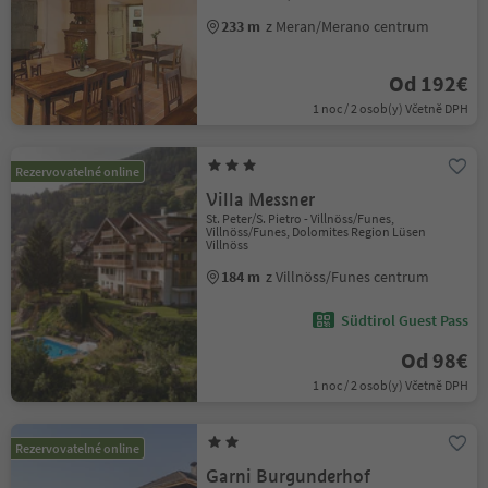
233 m
z Meran/Merano centrum
Od 192€
1 noc / 2 osob(y) Včetně DPH
Rezervovatelné online
Villa Messner
St. Peter/S. Pietro - Villnöss/Funes,
Villnöss/Funes, Dolomites Region Lüsen
Villnöss
184 m
z Villnöss/Funes centrum
Südtirol Guest Pass
Od 98€
1 noc / 2 osob(y) Včetně DPH
Rezervovatelné online
Garni Burgunderhof