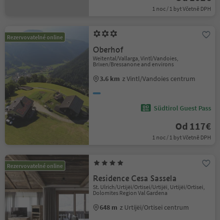
1 noc / 1 byt Včetně DPH
Rezervovatelné online
Oberhof
Weitental/Vallarga, Vintl/Vandoies,
Brixen/Bressanone and environs
3.6 km
z Vintl/Vandoies centrum
Südtirol Guest Pass
Od 117€
1 noc / 1 byt Včetně DPH
Rezervovatelné online
Residence Cesa Sassela
St. Ulrich/Urtijëi/Ortisei/Urtijëi, Urtijëi/Ortisei,
Dolomites Region Val Gardena
648 m
z Urtijëi/Ortisei centrum