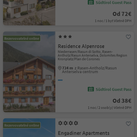
Südtirol Guest Pass
Od 72€
1 noc / 1 byt Včetně DPH
Rezervovatelné online
Residence Alpenrose
Niederrasen/Rasun di Sotto, Rasen-
Antholz/Rasun Anterselva, Dolomites Region
Kronplatz/Plan de Corones
724 m
z Rasen-Antholz/Rasun
Anterselva centrum
Südtirol Guest Pass
Od 38€
1 noc / 2 osob(y) Včetně DPH
Rezervovatelné online
Engadiner Apartments