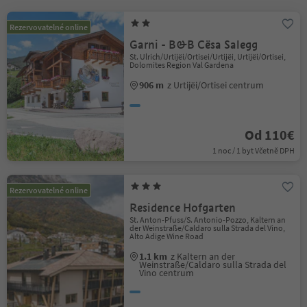
Rezervovatelné online
Garni - B&B Cësa Salegg
St. Ulrich/Urtijëi/Ortisei/Urtijëi, Urtijëi/Ortisei,
Dolomites Region Val Gardena
906 m
z Urtijëi/Ortisei centrum
Od 110€
1 noc / 1 byt Včetně DPH
Rezervovatelné online
Residence Hofgarten
St. Anton-Pfuss/S. Antonio-Pozzo, Kaltern an
der Weinstraße/Caldaro sulla Strada del Vino,
Alto Adige Wine Road
1.1 km
z Kaltern an der
Weinstraße/Caldaro sulla Strada del
Vino centrum