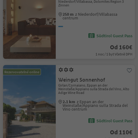
Niederdorf/Villabassa, Dolomites Region 3
Zinnen
250 m
z Niederdorf/Villabassa
centrum
Südtirol Guest Pass
Od 160€
1 noc / 1 byt Včetně DPH
Rezervovatelné online
Weingut Sonnenhof
Girlan/Cornaiano, Eppan an der
Weinstaße/Appiano sulla Strada del Vino, Alto
Adige Wine Road
2.1 km
z Eppan an der
Weinstaße/Appiano sulla Strada del
Vino centrum
Südtirol Guest Pass
Od 110€