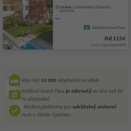
3.0 km
z Schlanders/Silandro
centrum
Südtirol Guest Pass
Od 115€
1 noc / 1 byt Včetně DPH
Více než
10 000
ubytování na výběr
Südtirol Guest Pass
je zahrnutý
ve více než 90
% ubytování
Oficiální platforma pro
udržitelný cestovní
ruch v Jižním Tyrolsku