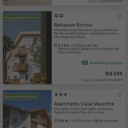
1 noc / 1 byt Včetně DPH
Rezervovatelné online
Refugium Rochus
Oberplanitzing/Pianizza di Sopra, Kaltern an
der Weinstraße/Caldaro sulla Strada del Vino,
Alto Adige Wine Road
2.2 km
z Kaltern an der
Weinstraße/Caldaro sulla Strada del
Vino centrum
Südtirol Guest Pass
Od 68€
1 noc / 2 osob(y) Včetně DPH
Rezervovatelné online
Apartments Ciasa Mascotte
San Vigilio, Al Plan/San Vigilio, Dolomites
Region Kronplatz/Plan de Corones
256 m
z Al Plan/San Vigilio centrum