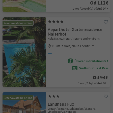
Od 112€
1 noc / 2 osob(y) Včetně DPH
Rezervovatelné online
Apparthotel Gartenresidence
Nalserhof
Nals/Nalles, Meran/Merano and environs
113 m
z Nals/Nalles centrum
Úroveň udržitelnosti 1
Südtirol Guest Pass
Od 94€
1 noc / 1 byt Včetně DPH
Rezervovatelné online
Landhaus Fux
Vezzan/Vezzano, Schlanders/Silandro,
Vinschgau/Val Venosta