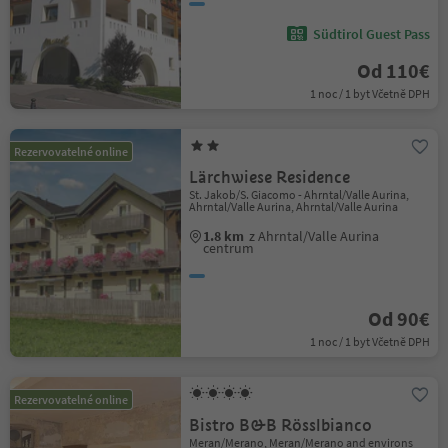
Südtirol Guest Pass
Od 110€
1 noc / 1 byt Včetně DPH
Rezervovatelné online
Lärchwiese Residence
St. Jakob/S. Giacomo - Ahrntal/Valle Aurina,
Ahrntal/Valle Aurina, Ahrntal/Valle Aurina
1.8 km
z Ahrntal/Valle Aurina
centrum
Od 90€
1 noc / 1 byt Včetně DPH
Rezervovatelné online
Bistro B&B Rösslbianco
Meran/Merano, Meran/Merano and environs