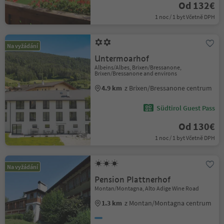
Od 132€
1 noc / 1 byt Včetně DPH
Na vyžádání
Untermoarhof
Albeins/Albes, Brixen/Bressanone,
Brixen/Bressanone and environs
4.9 km
z Brixen/Bressanone centrum
Südtirol Guest Pass
Od 130€
1 noc / 1 byt Včetně DPH
Na vyžádání
Pension Plattnerhof
Montan/Montagna, Alto Adige Wine Road
1.3 km
z Montan/Montagna centrum