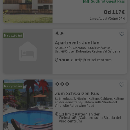
Südtirol Guest Pass
Od 117€
1 noc / 1 byt Včetně DPH
Na vyžádání
Apartments Juntlan
St. Jakob/S. Giacomo - St.Ulrich/Ortisei,
Urtijëi/Ortisei, Dolomites Region Val Gardena
970 m
z Urtijëi/Ortisei centrum
Na vyžádání
Zum Schwarzen Kus
St. Nikolaus/S. Nicolò - Kaltern/Caldaro, Kaltern
an der Weinstraße/Caldaro sulla Strada del
Vino, Alto Adige Wine Road
1.2 km
z Kaltern an der
Weinstraße/Caldaro sulla Strada del
Vino centrum