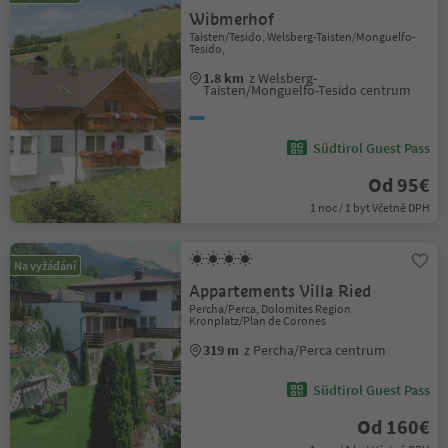
Wibmerhof
Taisten/Tesido, Welsberg-Taisten/Monguelfo-
Tesido,
1.8 km
z Welsberg-
Taisten/Monguelfo-Tesido centrum
Südtirol Guest Pass
Od 95€
1 noc / 1 byt Včetně DPH
Na vyžádání
Appartements Villa Ried
Percha/Perca, Dolomites Region
Kronplatz/Plan de Corones
319 m
z Percha/Perca centrum
Südtirol Guest Pass
Od 160€