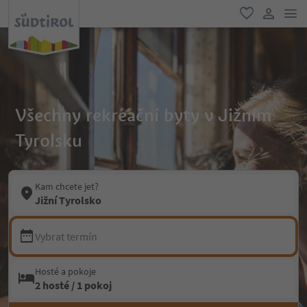
odk
oblíbené
uživatel
Všechny rekreační byty v Jižním
Tyrolsku
Kam chcete jet?
Jižní Tyrolsko
Vybrat termín
Hosté a pokoje
2 hosté / 1 pokoj