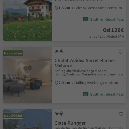
1.5 km
z Brixen/Bressanone centrum
Südtirol Guest Pass
Od 120€
1 noc / 1 byt Včetně DPH
Na vyžádání
Chalet Avidea Secret Bacher
Melanie
Hafling Oberdorf/Avelengo di sopra,
Hafling/Avelengo, Meran/Merano and environs
2.0 km
z Hafling/Avelengo centrum
Südtirol Guest Pass
Na vyžádání
Ciasa Rungger
San Martin, San Martin /San Martino, Dolomites