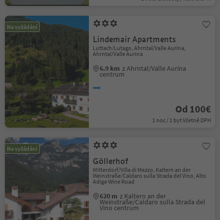
Na vyžádání
Lindemair Apartments
Luttach/Lutago, Ahrntal/Valle Aurina,
Ahrntal/Valle Aurina
6.9 km
z Ahrntal/Valle Aurina
centrum
Od 100€
1 noc / 1 byt Včetně DPH
Na vyžádání
Göllerhof
Mitterdorf/Villa di Mezzo, Kaltern an der
Weinstraße/Caldaro sulla Strada del Vino, Alto
Adige Wine Road
620 m
z Kaltern an der
Weinstraße/Caldaro sulla Strada del
Vino centrum