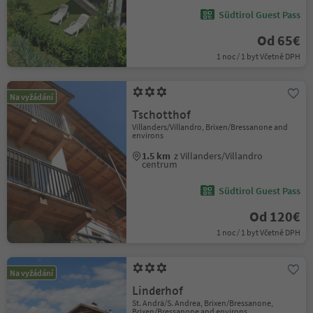
Südtirol Guest Pass
Od 65€
1 noc / 1 byt Včetně DPH
Na vyžádání
Tschotthof
Villanders/Villandro, Brixen/Bressanone and
environs
1.5 km
z Villanders/Villandro
centrum
Südtirol Guest Pass
Od 120€
1 noc / 1 byt Včetně DPH
Na vyžádání
Linderhof
St. Andrä/S. Andrea, Brixen/Bressanone,
Brixen/Bressanone and environs