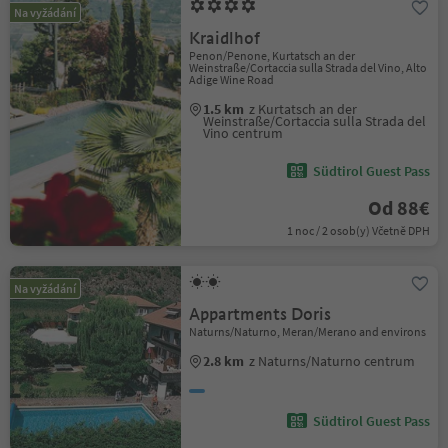
Na vyžádání
Kraidlhof
Penon/Penone, Kurtatsch an der
Weinstraße/Cortaccia sulla Strada del Vino, Alto
Adige Wine Road
1.5 km
z Kurtatsch an der
Weinstraße/Cortaccia sulla Strada del
Vino centrum
Südtirol Guest Pass
Od 88€
1 noc / 2 osob(y) Včetně DPH
Na vyžádání
Appartments Doris
Naturns/Naturno, Meran/Merano and environs
2.8 km
z Naturns/Naturno centrum
Südtirol Guest Pass