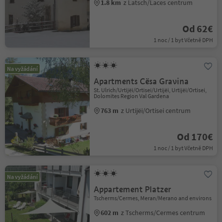
1.8 km
z Latsch/Laces centrum
Od 62€
1 noc / 1 byt Včetně DPH
Na vyžádání
Apartments Cësa Gravina
St. Ulrich/Urtijëi/Ortisei/Urtijëi, Urtijëi/Ortisei,
Dolomites Region Val Gardena
763 m
z Urtijëi/Ortisei centrum
Od 170€
1 noc / 1 byt Včetně DPH
Na vyžádání
Appartement Platzer
Tscherms/Cermes, Meran/Merano and environs
602 m
z Tscherms/Cermes centrum