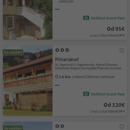
centrum
Südtirol Guest Pass
Od 95€
1 noc / 1 byt Včetně DPH
Na vyžádání
Pitterlehof
St. Sigmund/S. Sigismondo, Kiens/Chienes,
Dolomites Region Kronplatz/Plan de Corones
2.6 km
z Kiens/Chienes centrum
Südtirol Guest Pass
Od 120€
1 noc / 1 byt Včetně DPH
Na vyžádání