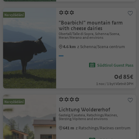
Na vyžádání
"Boarbichl" mountain farm
with cheese dairies
Obertall/Talle di Sopra, Schenna/Scena,
Meran/Merano and environs
4.6 km
z Schenna/Scena centrum
Südtirol Guest Pass
Od 85€
1 noc / 1 byt Včetně DPH
Na vyžádání
Lichtung Woldererhof
Gasteig/Casateia, Ratschings/Racines,
Sterzing/Vipiteno and environs
641 m
z Ratschings/Racines centrum