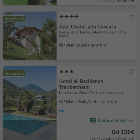
1 noc / 1 byt Včetně DPH
Na vyžádání
App. Chalet alla Cascata
Badia/Badia, Badia, Dolomites Region Alta
Badia
434 m
z Badia centrum
Na vyžádání
Hotel & Residence
Traubenheim
Nals/Nalles, Meran/Merano and environs
564 m
z Nals/Nalles centrum
Südtirol Guest Pass
Od 130€
1 noc / 2 osob(y) Včetně DPH