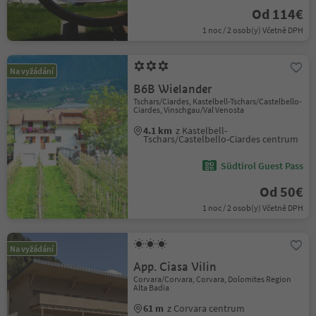
Od 114€
1 noc / 2 osob(y) Včetně DPH
Na vyžádání
B6B Wielander
Tschars/Ciardes, Kastelbell-Tschars/Castelbello-
Ciardes, Vinschgau/Val Venosta
4.1 km
z Kastelbell-
Tschars/Castelbello-Ciardes centrum
Südtirol Guest Pass
Od 50€
1 noc / 2 osob(y) Včetně DPH
Na vyžádání
App. Ciasa Vilin
Corvara/Corvara, Corvara, Dolomites Region
Alta Badia
61 m
z Corvara centrum