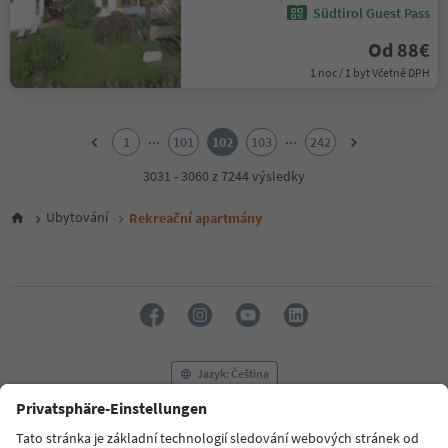
Südtirol Guest Pass
Od 88€
1 noc / 1 byt Včetně DPH
1
2
...
...
1
101
102
103
242
3
4
3031 - 3060 z 7244 výsledky
5
6
Ubytování
Rekreační apartmány
7
8
9
10
11
12
13
14
Jazyk: Čeština
15
16
17
FAQ
Kontaktujte nás
Tisk
MICE