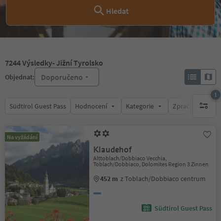
Hledat
7244
Výsledky
- Jižní Tyrolsko
Doporučeno
Objednat:
1
Südtirol Guest Pass
Hodnocení
Kategorie
Zpracovává
1 aktywn
Na vyžádání
Klaudehof
Alttoblach/Dobbiaco Vecchia,
Toblach/Dobbiaco, Dolomites Region 3 Zinnen
452 m
z Toblach/Dobbiaco centrum
Südtirol Guest Pass