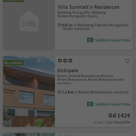
Villa Sunnleit'n Residencen
Welsberg/Monguelfo, Welsberg-
Taisten/Monguelfo-Tesido,
426 m
z Welsberg-Taisten/Monguelfo-
Tesido centrum
Südtirol Guest Pass
Na vyžádání
Knöspele
Brixen Umland/Bressanone dintorni,
Brixen/Bressanone, Brixen/Bressanone and
environs
1.2 km
z Brixen/Bressanone centrum
Südtirol Guest Pass
Od 142€
1 noc / 1 byt Včetně DPH