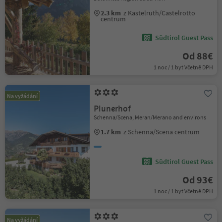
2.3 km
z Kastelruth/Castelrotto
centrum
Südtirol Guest Pass
Od 88€
1 noc / 1 byt Včetně DPH
Na vyžádání
Plunerhof
Schenna/Scena, Meran/Merano and environs
1.7 km
z Schenna/Scena centrum
Südtirol Guest Pass
Od 93€
1 noc / 1 byt Včetně DPH
Na vyžádání