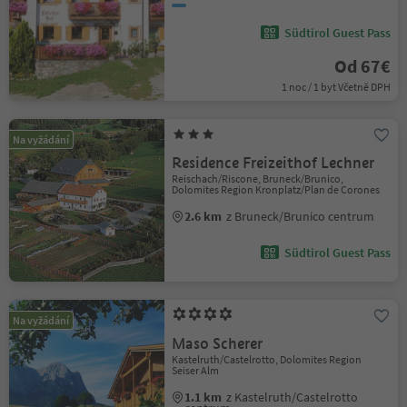
Südtirol Guest Pass
Od 67€
1 noc / 1 byt Včetně DPH
Na vyžádání
Residence Freizeithof Lechner
Reischach/Riscone, Bruneck/Brunico,
Dolomites Region Kronplatz/Plan de Corones
2.6 km
z Bruneck/Brunico centrum
Südtirol Guest Pass
Na vyžádání
Maso Scherer
Kastelruth/Castelrotto, Dolomites Region
Seiser Alm
1.1 km
z Kastelruth/Castelrotto