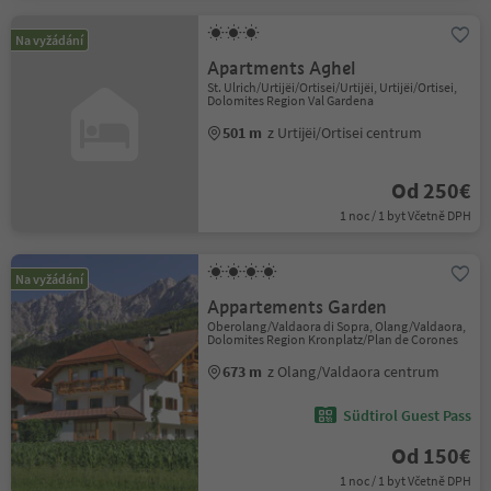
Na vyžádání
Apartments Aghel
St. Ulrich/Urtijëi/Ortisei/Urtijëi, Urtijëi/Ortisei,
Dolomites Region Val Gardena
501 m
z Urtijëi/Ortisei centrum
Od 250€
1 noc / 1 byt Včetně DPH
Na vyžádání
Appartements Garden
Oberolang/Valdaora di Sopra, Olang/Valdaora,
Dolomites Region Kronplatz/Plan de Corones
673 m
z Olang/Valdaora centrum
Südtirol Guest Pass
Od 150€
1 noc / 1 byt Včetně DPH