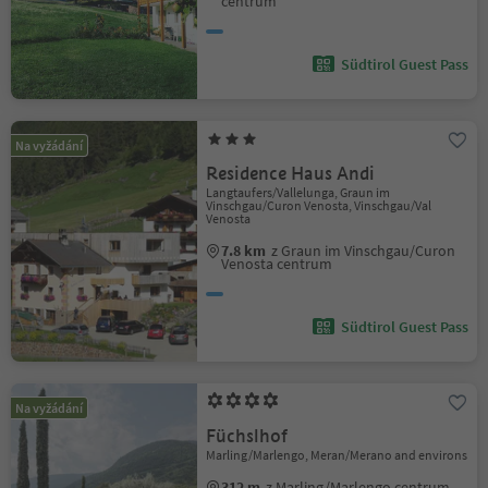
centrum
Südtirol Guest Pass
Na vyžádání
Residence Haus Andi
Langtaufers/Vallelunga, Graun im
Vinschgau/Curon Venosta, Vinschgau/Val
Venosta
7.8 km
z Graun im Vinschgau/Curon
Venosta centrum
Südtirol Guest Pass
Na vyžádání
Füchslhof
Marling/Marlengo, Meran/Merano and environs
312 m
z Marling/Marlengo centrum