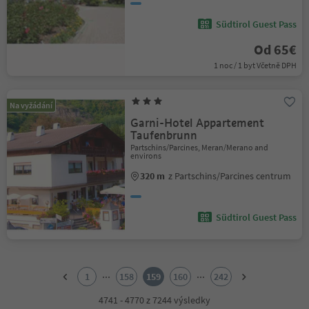
Südtirol Guest Pass
Od 65€
1 noc / 1 byt Včetně DPH
Na vyžádání
Garni-Hotel Appartement
Taufenbrunn
Partschins/Parcines, Meran/Merano and
environs
320 m
z Partschins/Parcines centrum
Südtirol Guest Pass
1
2
...
...
1
158
159
160
242
3
4
4741 - 4770 z 7244 výsledky