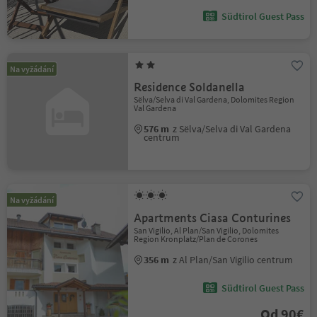
Südtirol Guest Pass
Na vyžádání
Residence Soldanella
Sëlva/Selva di Val Gardena, Dolomites Region
Val Gardena
576 m
z Sëlva/Selva di Val Gardena
centrum
Na vyžádání
Apartments Ciasa Conturines
San Vigilio, Al Plan/San Vigilio, Dolomites
Region Kronplatz/Plan de Corones
356 m
z Al Plan/San Vigilio centrum
Südtirol Guest Pass
Od 90€