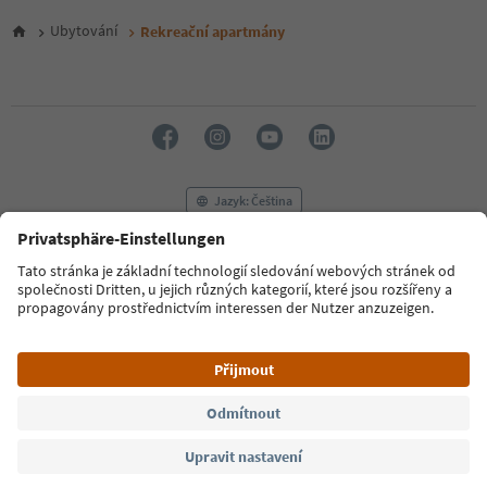
5
6
Ubytování
Rekreační apartmány
7
8
9
10
11
12
13
14
Jazyk: Čeština
15
16
17
FAQ
Kontaktujte nás
Tisk
MICE
18
Zásady ochrany osobních údajů
Podmínky a ujednání
Tiráž
19
20
Zásady používání souborů cookie
Filmová komise
O nás
21
Prohlášení o přístupnosti
South Tyrol B2B
22
23
24
© 2026 IDM Südtirol
25
26
27