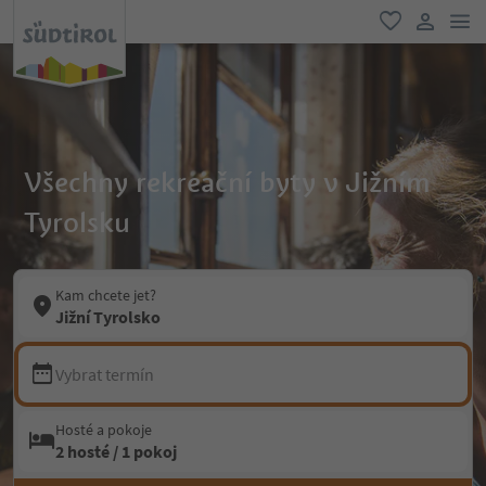
odk
oblíbené
uživatel
Všechny rekreační byty v Jižním
Tyrolsku
Kam chcete jet?
Jižní Tyrolsko
Vybrat termín
Hosté a pokoje
2 hosté / 1 pokoj