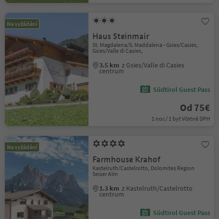
Na vyžádání
Haus Steinmair
St. Magdalena/S. Maddalena - Gsies/Casies,
Gsies/Valle di Casies,
3.5 km
z Gsies/Valle di Casies
centrum
Südtirol Guest Pass
Od 75€
1 noc / 1 byt Včetně DPH
Na vyžádání
Farmhouse Krahof
Kastelruth/Castelrotto, Dolomites Region
Seiser Alm
1.3 km
z Kastelruth/Castelrotto
centrum
Südtirol Guest Pass