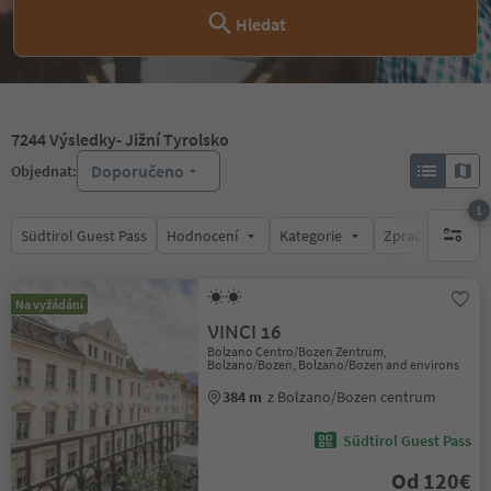
Hledat
7244
Výsledky
- Jižní Tyrolsko
Doporučeno
Objednat:
1
Südtirol Guest Pass
Hodnocení
Kategorie
Zpracovává
1 aktywn
Na vyžádání
VINCI 16
Bolzano Centro/Bozen Zentrum,
Bolzano/Bozen, Bolzano/Bozen and environs
384 m
z Bolzano/Bozen centrum
Südtirol Guest Pass
Od 120€