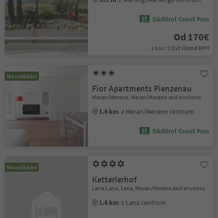
Südtirol Guest Pass
Od 170€
1 noc / 1 byt Včetně DPH
Na vyžádání
Fior Apartments Pienzenau
Meran/Merano, Meran/Merano and environs
1.8 km
z Meran/Merano centrum
Südtirol Guest Pass
Na vyžádání
Ketterlerhof
Lana/Lana, Lana, Meran/Merano and environs
1.4 km
z Lana centrum