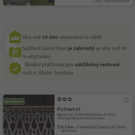
1 noc / 1 byt Včetně DPH
Více než
10 000
ubytování na výběr
Südtirol Guest Pass
je zahrnutý
ve více než 90
% ubytování
Oficiální platforma pro
udržitelný cestovní
ruch v Jižním Tyrolsku
Na vyžádání
Pichlerhof
Egg/Dosso, Freienfeld/Campo di Trens,
Sterzing/Vipiteno and environs
4.1 km
z Freienfeld/Campo di Trens
centrum