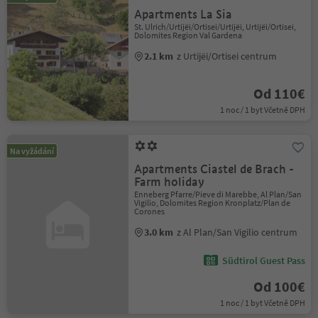
Apartments La Sia
St. Ulrich/Urtijëi/Ortisei/Urtijëi, Urtijëi/Ortisei,
Dolomites Region Val Gardena
2.1 km
z Urtijëi/Ortisei centrum
Od 110€
1 noc / 1 byt Včetně DPH
Na vyžádání
Apartments Ciastel de Brach -
Farm holiday
Enneberg Pfarre/Pieve di Marebbe, Al Plan/San
Vigilio, Dolomites Region Kronplatz/Plan de
Corones
3.0 km
z Al Plan/San Vigilio centrum
Südtirol Guest Pass
Od 100€
1 noc / 1 byt Včetně DPH