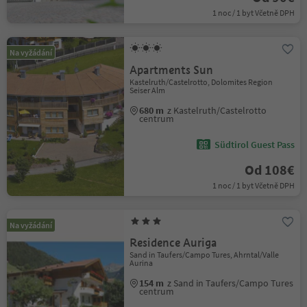
1 noc / 1 byt Včetně DPH
Na vyžádání
Apartments Sun
Kastelruth/Castelrotto, Dolomites Region
Seiser Alm
680 m
z Kastelruth/Castelrotto
centrum
Südtirol Guest Pass
Od 108€
1 noc / 1 byt Včetně DPH
Na vyžádání
Residence Auriga
Sand in Taufers/Campo Tures, Ahrntal/Valle
Aurina
154 m
z Sand in Taufers/Campo Tures
centrum