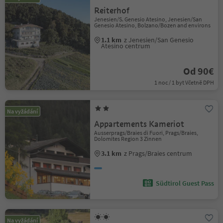
Reiterhof
Jenesien/S. Genesio Atesino, Jenesien/San
Genesio Atesino, Bolzano/Bozen and environs
1.1 km
z Jenesien/San Genesio
Atesino centrum
Od 90€
1 noc / 1 byt Včetně DPH
Na vyžádání
Appartements Kameriot
Ausserprags/Braies di Fuori, Prags/Braies,
Dolomites Region 3 Zinnen
3.1 km
z Prags/Braies centrum
Südtirol Guest Pass
Na vyžádání