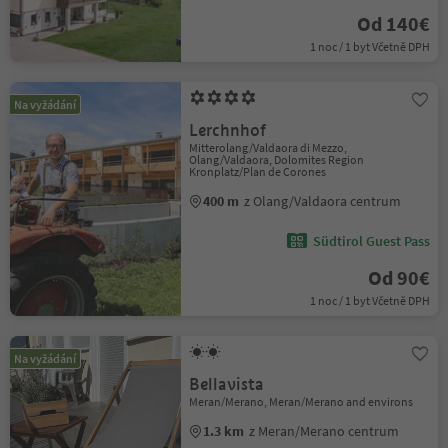
Od 140€
1 noc / 1 byt Včetně DPH
Na vyžádání
Lerchnhof
Mitterolang/Valdaora di Mezzo,
Olang/Valdaora, Dolomites Region
Kronplatz/Plan de Corones
400 m
z Olang/Valdaora centrum
Südtirol Guest Pass
Od 90€
1 noc / 1 byt Včetně DPH
Na vyžádání
Bellavista
Meran/Merano, Meran/Merano and environs
1.3 km
z Meran/Merano centrum