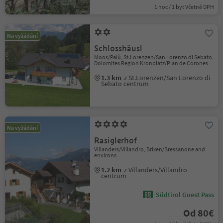
1 noc / 1 byt Včetně DPH
Na vyžádání
Schlosshäusl
Moos/Palù, St.Lorenzen/San Lorenzo di Sebato,
Dolomites Region Kronplatz/Plan de Corones
1.3 km
z St.Lorenzen/San Lorenzo di
Sebato centrum
Na vyžádání
Rasiglerhof
Villanders/Villandro, Brixen/Bressanone and
environs
1.2 km
z Villanders/Villandro
centrum
Südtirol Guest Pass
Od 80€