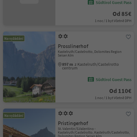
Südtirol Guest Pass
Od 85€
1 noc / 1 byt Včetně DPH
Na vyžádání
Prosslinerhof
Kastelruth/Castelrotto, Dolomites Region
Seiser Alm
897 m
z Kastelruth/Castelrotto
centrum
Südtirol Guest Pass
Od 110€
1 noc / 1 byt Včetně DPH
Na vyžádání
Pristingerhof
St. Valentin/S.Valentino -
Kastelruth/Castelrotto, Kastelruth/Castelrotto,
Dolomites Region Seiser Alm