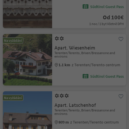
Südtirol Guest Pass
Od 100€
1 noc / 1 byt Včetně DPH
Na vyžádání
Apart. Wiesenheim
Terenten/Terento, Brixen/Bressanone and
environs
1.1 km
z Terenten/Terento centrum
Südtirol Guest Pass
Na vyžádání
Apart. Latschenhof
Terenten/Terento, Brixen/Bressanone and
environs
809 m
z Terenten/Terento centrum