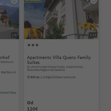
Na vyžádání
1/6
1/13
erhof
Apartments Villa Quenz Family
Suites
 Martino in
St. Ulrich/Urtijëi/Ortisei/Urtijëi, Urtijëi/Ortisei,
Dolomites Region Val Gardena
n Martino in
493 m
z Urtijëi/Ortisei centrum
 Guest Pass
Od
120€