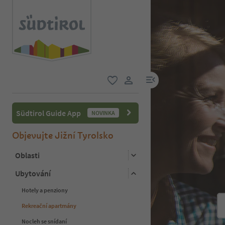
odkaz na menu
oblíbené
uživatelský odkaz
Südtirol Guide App
NOVINKA
Objevujte Jižní Tyrolsko
Oblasti
Ubytování
Hotely a penziony
Rekreační apartmány
Nocleh se snídaní