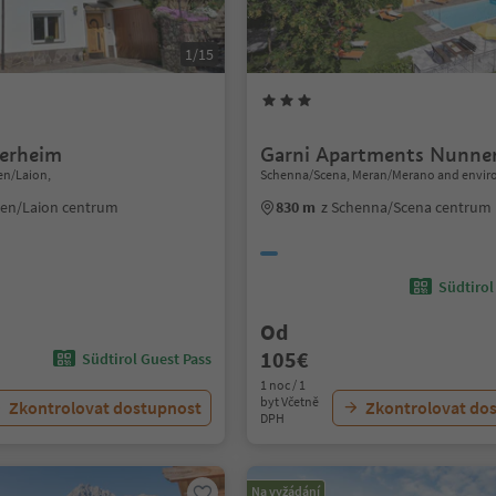
1/15
erheim
Garni Apartments Nunne
en/Laion,
Schenna/Scena, Meran/Merano and envir
jen/Laion centrum
830 m
z Schenna/Scena centrum
Südtirol
Od
105€
Südtirol Guest Pass
1 noc / 1
byt Včetně
Zkontrolovat dostupnost
Zkontrolovat do
DPH
Na vyžádání