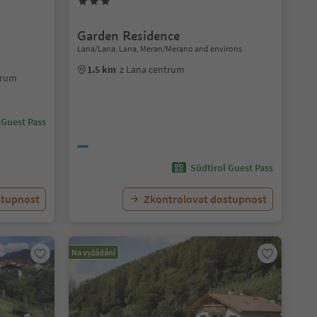
Garden Residence
Lana/Lana, Lana, Meran/Merano and environs
1.5 km
z Lana centrum
trum
 Guest Pass
Südtirol Guest Pass
stupnost
Zkontrolovat dostupnost
Na vyžádání