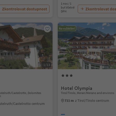
1 noc / 1
byt Včetně
Zkontrolovat dostupnost
Zkontrolovat do
DPH
Na vyžádání
1/13
Hotel Olympia
astelruth/Castelrotto, Dolomites
Tirol/Tirolo, Meran/Merano and environs
m
711 m
z Tirol/Tirolo centrum
stelruth/Castelrotto centrum