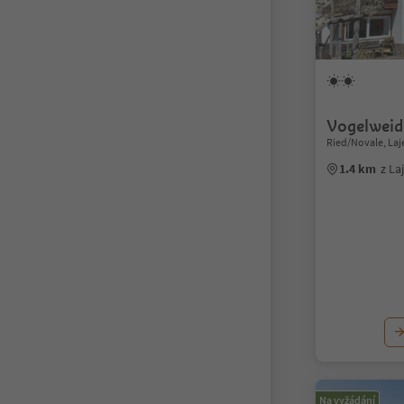
Vogelweid
Ried/Novale, Laj
1.4 km
z La
Na vyžádání