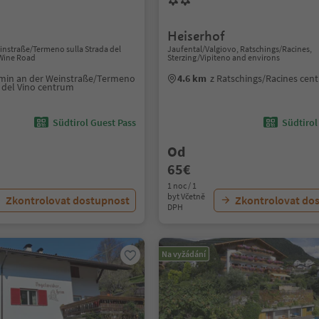
Heiserhof
instraße/Termeno sulla Strada del
Jaufental/Valgiovo, Ratschings/Racines,
 Wine Road
Sterzing/Vipiteno and environs
amin an der Weinstraße/Termeno
4.6 km
z Ratschings/Racines cen
a del Vino centrum
Südtirol Guest Pass
Südtirol
Od
65€
1 noc / 1
byt Včetně
Zkontrolovat dostupnost
Zkontrolovat do
DPH
Na vyžádání