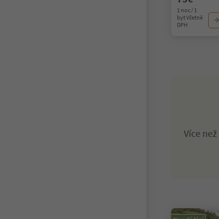
1 noc / 1
byt Včetně
DPH
Více ne