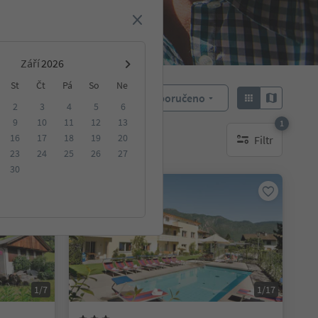
Září
St
Čt
Pá
So
Ne
Doporučeno
Objednat:
2
3
4
5
6
9
10
11
12
13
1
16
17
18
19
20
Filtr
ování
1 aktywny filtr
23
24
25
26
27
30
Na vyžádání
1/7
1/17