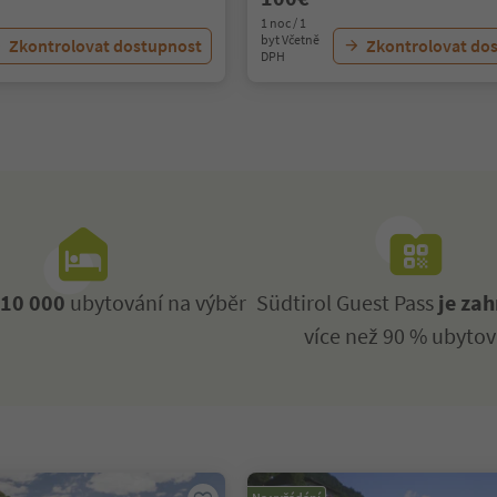
1 noc / 1
byt Včetně
Zkontrolovat dostupnost
Zkontrolovat do
DPH
ž
10 000
ubytování na výběr
Südtirol Guest Pass
je zah
více než 90 % ubytov