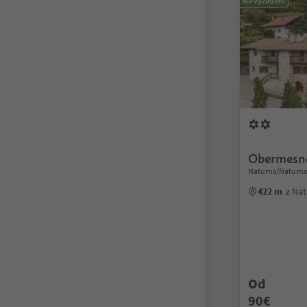
Na vyžádání
Obermesn
Naturns/Naturno
422 m
z Na
Od
90€