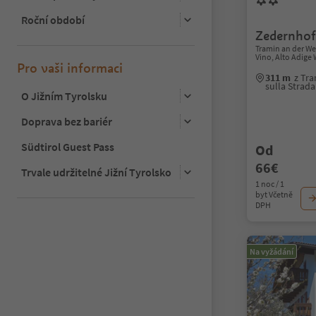
Roční období
Zedernhof
Tramin an der We
Vino, Alto Adige
Pro vaši informaci
311 m
z Tr
sulla Strad
O Jižním Tyrolsku
Doprava bez bariér
Südtirol Guest Pass
Od
66€
Trvale udržitelné Jižní Tyrolsko
1 noc / 1
byt Včetně
DPH
Na vyžádání