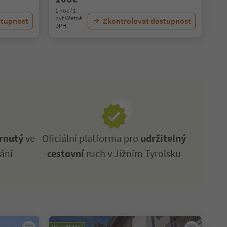
1 noc / 1
byt Včetně
stupnost
Zkontrolovat dostupnost
DPH
rnutý
ve
Oficiální platforma pro
udržitelný
ání
cestovní
ruch v Jižním Tyrolsku