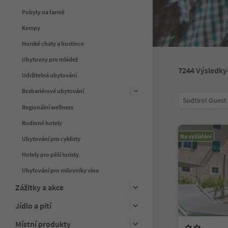
Pobyty na farmě
Kempy
Horské chaty a hostince
Ubytovny pro mládež
7244
Výsledky
Udržitelná ubytování
Bezbariérové ubytování
Südtirol Guest
Regionální wellness
Rodinné hotely
Na vyžádání
Ubytování pro cyklisty
Hotely pro pěší turisty
Ubytování pro milovníky vína
Zážitky a akce
Jídlo a pití
Místní produkty