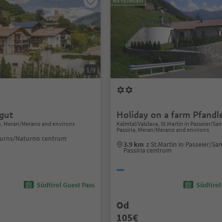
Na vyžádání
1/9
gut
Holiday on a farm Pfandl
, Meran/Merano and environs
Kalmtal/Valclava, St.Martin in Passeier/San
Passiria, Meran/Merano and environs
turns/Naturno centrum
3.9 km
z St.Martin in Passeier/Sa
Passiria centrum
Südtirol Guest Pass
Südtirol
Od
105€