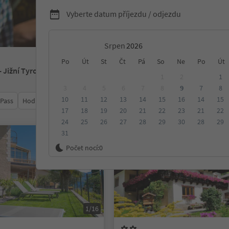
Vyberte datum příjezdu / odjezdu
Srpen
Po
Út
St
Čt
Pá
So
Ne
Po
Út
- Jižní Tyrolsko
1
2
1
3
4
5
6
7
8
9
7
8
10
11
12
13
14
15
16
14
15
 Pass
Hodnocení
Kategorie
Zpracovává
Udržitelné ubyt
17
18
19
20
21
22
23
21
22
24
25
26
27
28
29
30
28
29
31
Na vyžádání
Počet nocí:
0
1/16