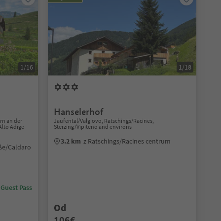
1/16
1/18
Hanselerhof
ern an der
Jaufental/Valgiovo, Ratschings/Racines,
Alto Adige
Sterzing/Vipiteno and environs
3.2 km
z Ratschings/Racines centrum
aße/Caldaro
 Guest Pass
Od
106€