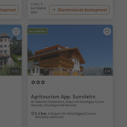
1 noc / 1
byt Včetně
stupnost
Zkontrolovat dostupnost
DPH
Na vyžádání
1/22
1/4
Agritourism App. Sunnleitn
St. Valentin/S.Valentino, Graun im Vinschgau/Curon
Venosta, Vinschgau/Val Venosta
5.1 km
z Graun im Vinschgau/Curon
Venosta centrum