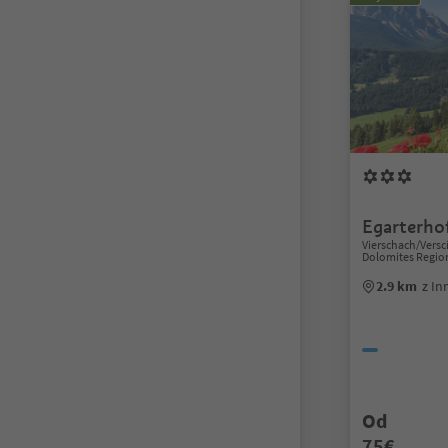
Egarterho
Vierschach/Versc
Dolomites Regio
2.9 km
z In
Od
75€