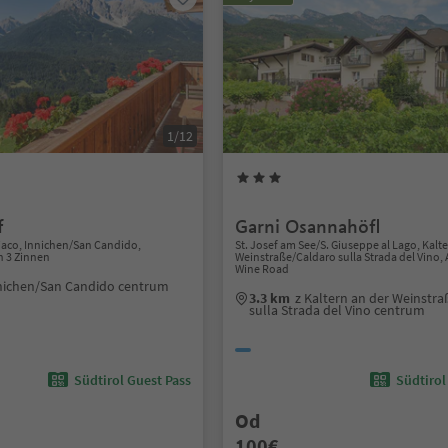
1/12
f
Garni Osannahöfl
iaco, Innichen/San Candido,
St. Josef am See/S. Giuseppe al Lago, Kalt
n 3 Zinnen
Weinstraße/Caldaro sulla Strada del Vino, 
Wine Road
nichen/San Candido centrum
3.3 km
z Kaltern an der Weinstr
sulla Strada del Vino centrum
Südtirol Guest Pass
Südtirol
Od
100€