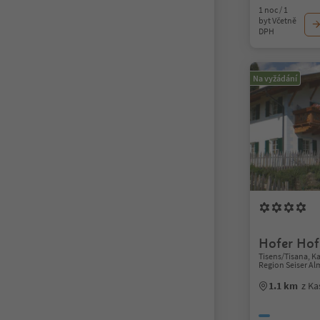
1 noc / 1
byt Včetně
DPH
Na vyžádání
Hofer Hof
Tisens/Tisana, K
Region Seiser Al
1.1 km
z Ka