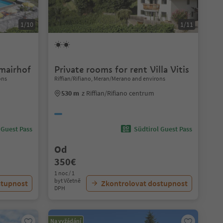
1/10
1/11
mairhof
Private rooms for rent Villa Vitis
ons
Riffian/Rifiano, Meran/Merano and environs
530 m
z Riffian/Rifiano centrum
 Guest Pass
Südtirol Guest Pass
Od
350€
1 noc / 1
byt Včetně
stupnost
Zkontrolovat dostupnost
DPH
Na vyžádání