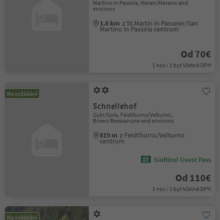
Martino in Passiria, Meran/Merano and
environs
1.8 km
z St.Martin in Passeier/San
Martino in Passiria centrum
Od 70€
1 noc / 1 byt Včetně DPH
Na vyžádání
Schnellehof
Guln/Gola, Feldthurns/Velturno,
Brixen/Bressanone and environs
819 m
z Feldthurns/Velturno
centrum
Südtirol Guest Pass
Od 110€
1 noc / 1 byt Včetně DPH
Na vyžádání