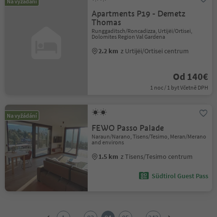
Na vyžádání
Apartments P19 - Demetz
Thomas
Runggaditsch/Roncadizza, Urtijëi/Ortisei,
Dolomites Region Val Gardena
2.2 km
z Urtijëi/Ortisei centrum
Od 140€
1 noc / 1 byt Včetně DPH
Na vyžádání
FEWO Passo Palade
Naraun/Narano, Tisens/Tesimo, Meran/Merano
and environs
1.5 km
z Tisens/Tesimo centrum
Südtirol Guest Pass
1
2
...
...