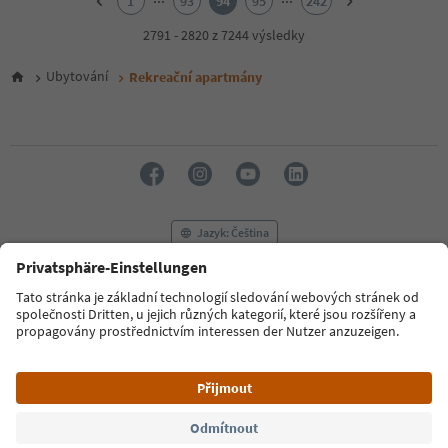
1
93
94
95
242
3
4
2791 - 2820 z 7244 výsledky
5
6
Ubytování
Rekreační apartmány
7
8
9
10
11
12
13
14
Jazyk: Čeština
15
16
17
FAQ
Kontaktujte nás
Tisk
MICE
18
Zásady ochrany osobních údajů
Podmínky a ujednání
Tiráž
19
20
Zásady používání souborů cookie
Filmová komise
O nás
21
Prohlášení o přístupnosti
South Tyrol B2B
22
23
24
© 2026 IDM Südtirol