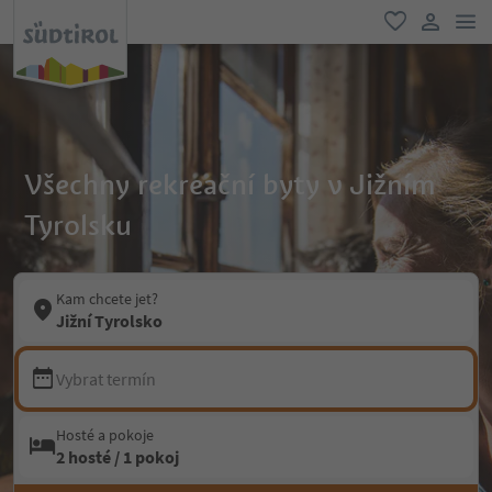
odk
oblíbené
uživatel
Všechny rekreační byty v Jižním
Tyrolsku
Kam chcete jet?
Jižní Tyrolsko
Vybrat termín
Hosté a pokoje
2 hosté / 1 pokoj