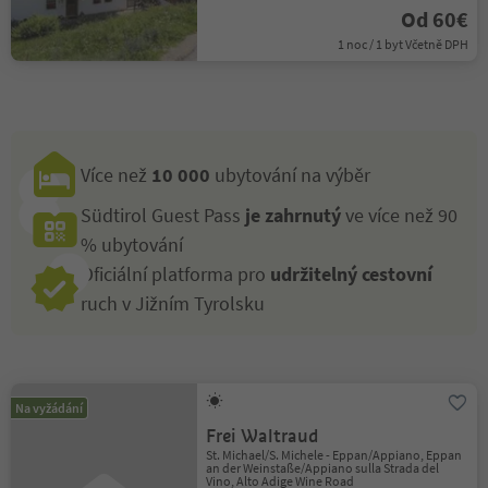
Od 60€
1 noc / 1 byt Včetně DPH
Více než
10 000
ubytování na výběr
Südtirol Guest Pass
je zahrnutý
ve více než 90
% ubytování
Oficiální platforma pro
udržitelný cestovní
ruch v Jižním Tyrolsku
Na vyžádání
Frei Waltraud
St. Michael/S. Michele - Eppan/Appiano, Eppan
an der Weinstaße/Appiano sulla Strada del
Vino, Alto Adige Wine Road