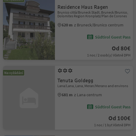
Residence Haus Ragen
Brunico città/Bruneck Stadt, Bruneck/Brunico,
Dolomites Region Kronplatz/Plan de Corones
620 m
z Bruneck/Brunico centrum
Südtirol Guest Pass
Od 80€
1 noc / 2 osob(y) Včetně DPH
Na vyžádání
Tenuta Goldegg
Lana/Lana, Lana, Meran/Merano and environs
681 m
z Lana centrum
Südtirol Guest Pass
Od 100€
1 noc / 1 byt Včetně DPH