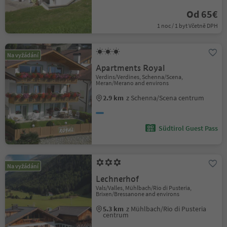
Od 65€
1 noc / 1 byt Včetně DPH
Na vyžádání
Apartments Royal
Verdins/Verdines, Schenna/Scena,
Meran/Merano and environs
2.9 km
z Schenna/Scena centrum
Südtirol Guest Pass
Na vyžádání
Lechnerhof
Vals/Valles, Mühlbach/Rio di Pusteria,
Brixen/Bressanone and environs
5.3 km
z Mühlbach/Rio di Pusteria
centrum