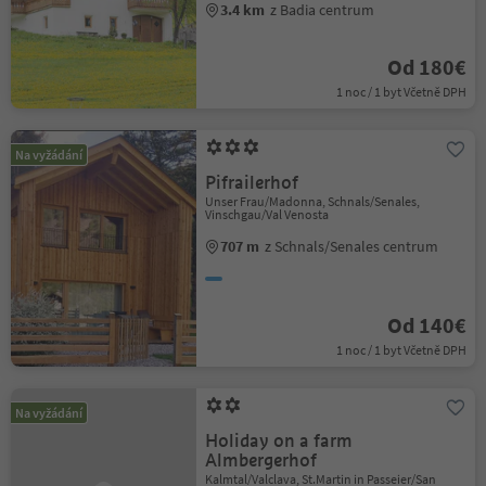
3.4 km
z Badia centrum
Od 180€
1 noc / 1 byt Včetně DPH
Na vyžádání
Pifrailerhof
Unser Frau/Madonna, Schnals/Senales,
Vinschgau/Val Venosta
707 m
z Schnals/Senales centrum
Od 140€
1 noc / 1 byt Včetně DPH
Na vyžádání
Holiday on a farm
Almbergerhof
Kalmtal/Valclava, St.Martin in Passeier/San