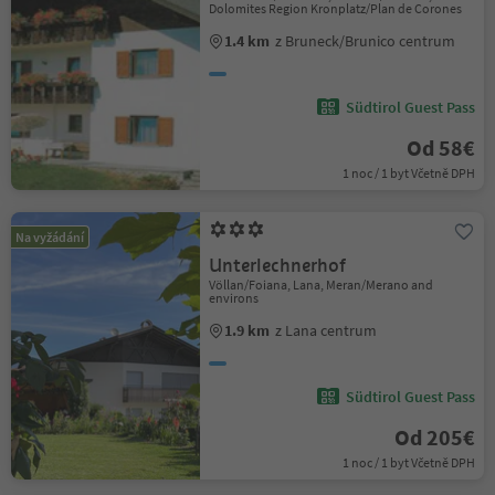
Dolomites Region Kronplatz/Plan de Corones
1.4 km
z Bruneck/Brunico centrum
Südtirol Guest Pass
Od 58€
1 noc / 1 byt Včetně DPH
Na vyžádání
Unterlechnerhof
Völlan/Foiana, Lana, Meran/Merano and
environs
1.9 km
z Lana centrum
Südtirol Guest Pass
Od 205€
1 noc / 1 byt Včetně DPH