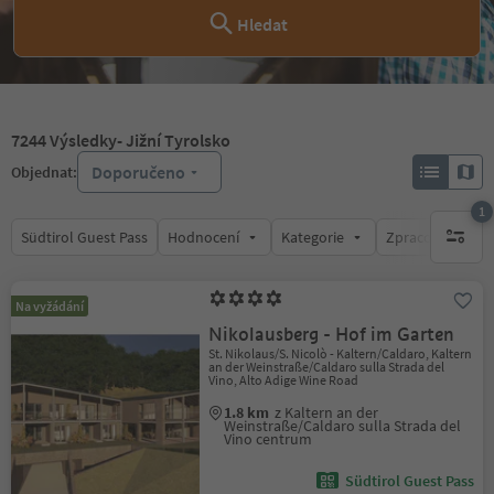
Hledat
7244
Výsledky
- Jižní Tyrolsko
Doporučeno
Objednat:
1
Südtirol Guest Pass
Hodnocení
Kategorie
Zpracovává
1 aktywn
Na vyžádání
Nikolausberg - Hof im Garten
St. Nikolaus/S. Nicolò - Kaltern/Caldaro, Kaltern
an der Weinstraße/Caldaro sulla Strada del
Vino, Alto Adige Wine Road
1.8 km
z Kaltern an der
Weinstraße/Caldaro sulla Strada del
Vino centrum
Südtirol Guest Pass