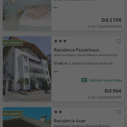
Od 170€
1 noc / 1 byt Včetně DPH
Na vyžádání
Residence Passerhaus
Schenna/Scena, Meran/Merano and environs
645 m
z Schenna/Scena centrum
Südtirol Guest Pass
Od 96€
1 noc / 1 byt Včetně DPH
Na vyžádání
Residence Auer
Dietenheim/Teodone, Bruneck/Brunico,