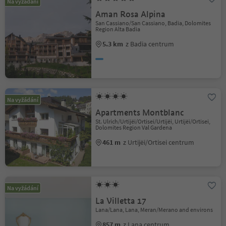
Na vyžádání
Aman Rosa Alpina
San Cassiano/San Cassiano, Badia, Dolomites
Region Alta Badia
5.3 km
z Badia centrum
Na vyžádání
Apartments Montblanc
St. Ulrich/Urtijëi/Ortisei/Urtijëi, Urtijëi/Ortisei,
Dolomites Region Val Gardena
461 m
z Urtijëi/Ortisei centrum
Na vyžádání
La Villetta 17
Lana/Lana, Lana, Meran/Merano and environs
857 m
z Lana centrum