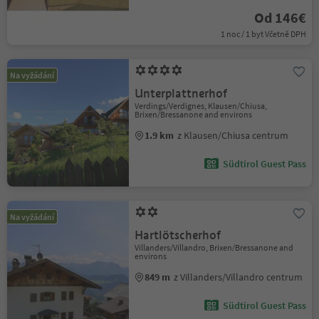
Od 146€
1 noc / 1 byt Včetně DPH
Na vyžádání
Unterplattnerhof
Verdings/Verdignes, Klausen/Chiusa,
Brixen/Bressanone and environs
1.9 km
z Klausen/Chiusa centrum
Südtirol Guest Pass
Na vyžádání
Hartlötscherhof
Villanders/Villandro, Brixen/Bressanone and
environs
849 m
z Villanders/Villandro centrum
Südtirol Guest Pass