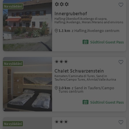
Na vyžádání
Innergruberhof
Hafling Oberdorf/Avelengo di sopra,
Hafling/Avelengo, Meran/Merano and environs
1.1 km
z Hafling/Avelengo centrum
Südtirol Guest Pass
Na vyžádání
Chalet Schwarzenstein
Kematen/Caminata di Tures, Sand in
Taufers/Campo Tures, Ahrntal/Valle Aurina
2.0 km
z Sand in Taufers/Campo
Tures centrum
Südtirol Guest Pass
Na vyžádání