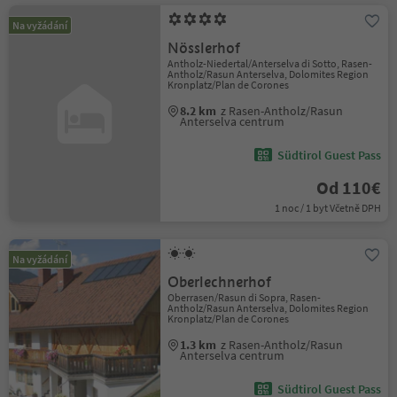
Na vyžádání
Nösslerhof
Antholz-Niedertal/Anterselva di Sotto, Rasen-
Antholz/Rasun Anterselva, Dolomites Region
Kronplatz/Plan de Corones
8.2 km
z Rasen-Antholz/Rasun
Anterselva centrum
Südtirol Guest Pass
Od 110€
1 noc / 1 byt Včetně DPH
Na vyžádání
Oberlechnerhof
Oberrasen/Rasun di Sopra, Rasen-
Antholz/Rasun Anterselva, Dolomites Region
Kronplatz/Plan de Corones
1.3 km
z Rasen-Antholz/Rasun
Anterselva centrum
Südtirol Guest Pass