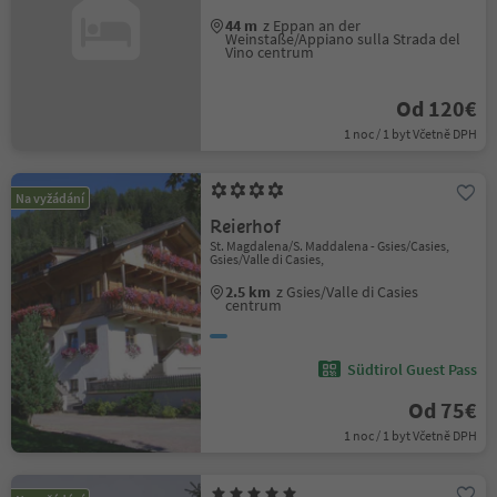
44 m
z Eppan an der
Weinstaße/Appiano sulla Strada del
Vino centrum
Od 120€
1 noc / 1 byt Včetně DPH
Na vyžádání
Reierhof
St. Magdalena/S. Maddalena - Gsies/Casies,
Gsies/Valle di Casies,
2.5 km
z Gsies/Valle di Casies
centrum
Südtirol Guest Pass
Od 75€
1 noc / 1 byt Včetně DPH