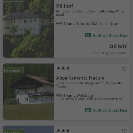
Röllhof
Gfrill/Cauria, Salorno/Salurn, Alto Adige Wine
Road
6.6 km
z Salorno/Salurn centrum
Südtirol Guest Pass
Od 60€
1 noc / 1 byt Včetně DPH
Na vyžádání
Appartements Natura
Taisten/Tesido, Welsberg-Taisten/Monguelfo-
Tesido,
2.6 km
z Welsberg-
Taisten/Monguelfo-Tesido centrum
Südtirol Guest Pass
Na vyžádání