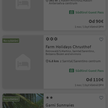
381 m
z Rasen-Antholz/Rasun
Anterselva centrum
Südtirol Guest Pass
Od 90€
1 noc / 1 byt Včetně DPH
Na vyžádání
Farm Holidays Chrusthof
Reinswald/S.Martino, Sarntal/Sarentino,
Bolzano/Bozen and environs
6.8 km
z Sarntal/Sarentino centrum
Südtirol Guest Pass
Od 110€
1 noc / 1 byt Včetně DPH
Na vyžádání
Garni Sunnwies