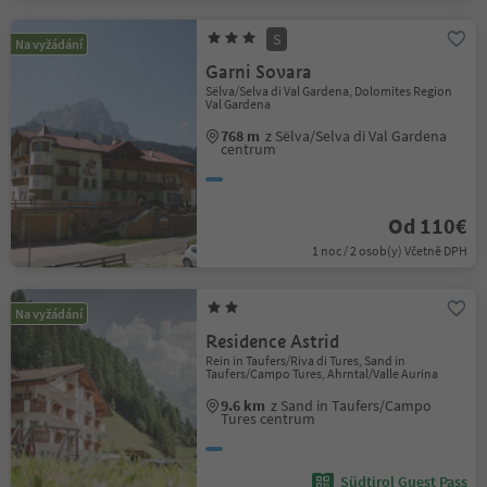
S
Na vyžádání
Garni Sovara
Sëlva/Selva di Val Gardena, Dolomites Region
Val Gardena
768 m
z Sëlva/Selva di Val Gardena
centrum
Od 110€
1 noc / 2 osob(y) Včetně DPH
Na vyžádání
Residence Astrid
Rein in Taufers/Riva di Tures, Sand in
Taufers/Campo Tures, Ahrntal/Valle Aurina
9.6 km
z Sand in Taufers/Campo
Tures centrum
Südtirol Guest Pass