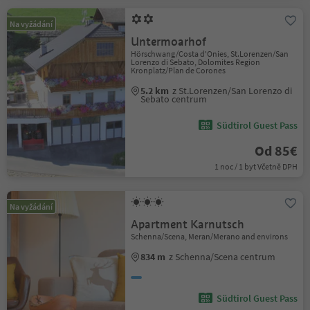
Na vyžádání
Untermoarhof
Hörschwang/Costa d'Onies, St.Lorenzen/San
Lorenzo di Sebato, Dolomites Region
Kronplatz/Plan de Corones
5.2 km
z St.Lorenzen/San Lorenzo di
Sebato centrum
Südtirol Guest Pass
Od 85€
1 noc / 1 byt Včetně DPH
Na vyžádání
Apartment Karnutsch
Schenna/Scena, Meran/Merano and environs
834 m
z Schenna/Scena centrum
Südtirol Guest Pass