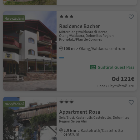
Na vyžádání
Residence Bacher
Mitterolang/Valdaora di Mezzo,
Olang/Valdaora, Dolomites Region
Kronplatz/Plan de Corones
108 m
z Olang/Valdaora centrum
Südtirol Guest Pass
Od 122€
1 noc / 1 byt Včetně DPH
Na vyžádání
Appartment Rosa
Seis/Siusi, Kastelruth/Castelrotto, Dolomites
Region Seiser Alm
2.9 km
z Kastelruth/Castelrotto
centrum