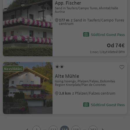
App. Fischer
Sand in Taufers/Campo Tures, Ahrntal/Valle
Aurina
177 m
z Sand in Taufers/Campo Tures
centrum
Südtirol Guest Pass
Od 74€
1 noc / 1 byt Včetně DPH
Na vyžádání
Alte Mühle
Issing/Issengo, Pfalzen/Falzes, Dolomites
Region Kronplatz/Plan de Corones
2.8 km
z Pfalzen/Falzes centrum
Südtirol Guest Pass
1
2
...
...
1
113
114
115
242