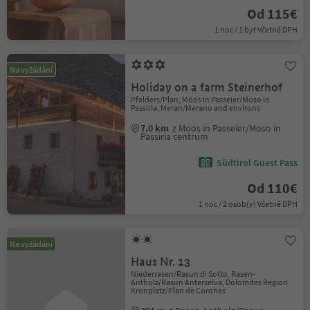
Od 115€
1 noc / 1 byt Včetně DPH
Na vyžádání
Holiday on a farm Steinerhof
Pfelders/Plan, Moos in Passeier/Moso in
Passiria, Meran/Merano and environs
7.0 km
z Moos in Passeier/Moso in
Passiria centrum
Südtirol Guest Pass
Od 110€
1 noc / 2 osob(y) Včetně DPH
Na vyžádání
Haus Nr. 13
Niederrasen/Rasun di Sotto, Rasen-
Antholz/Rasun Anterselva, Dolomites Region
Kronplatz/Plan de Corones