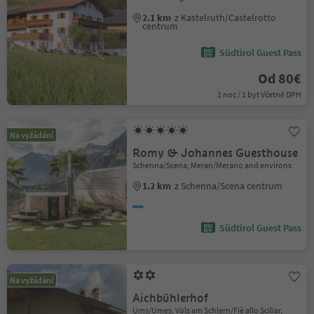
2.1 km
z Kastelruth/Castelrotto
centrum
Südtirol Guest Pass
Od 80€
1 noc / 1 byt Včetně DPH
Na vyžádání
Romy & Johannes Guesthouse
Schenna/Scena, Meran/Merano and environs
1.2 km
z Schenna/Scena centrum
Südtirol Guest Pass
Na vyžádání
Aichbühlerhof
Ums/Umes, Völs am Schlern/Fiè allo Sciliar,