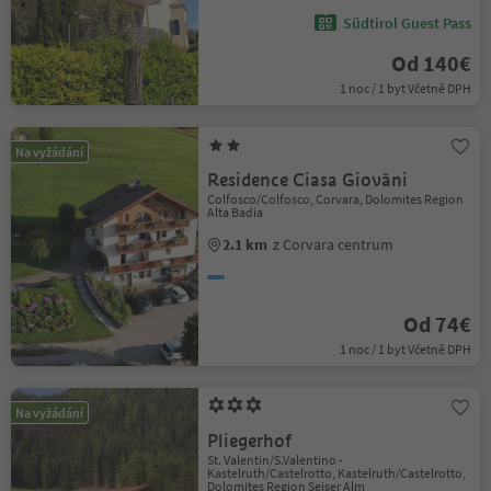
Südtirol Guest Pass
Od 140€
1 noc / 1 byt Včetně DPH
Na vyžádání
Residence Ciasa Giovâni
Colfosco/Colfosco, Corvara, Dolomites Region
Alta Badia
2.1 km
z Corvara centrum
Od 74€
1 noc / 1 byt Včetně DPH
Na vyžádání
Pliegerhof
St. Valentin/S.Valentino -
Kastelruth/Castelrotto, Kastelruth/Castelrotto,
Dolomites Region Seiser Alm