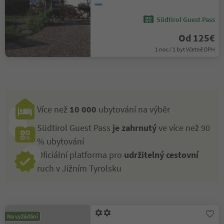
Südtirol Guest Pass
Od 125€
1 noc / 1 byt Včetně DPH
Více než
10 000
ubytování na výběr
Südtirol Guest Pass
je zahrnutý
ve více než 90
% ubytování
Oficiální platforma pro
udržitelný cestovní
ruch v Jižním Tyrolsku
Na vyžádání