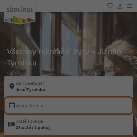
odk
oblíbené
uživatel
Všechny rekreační byty v Jižním
Tyrolsku
Kam chcete jet?
Jižní Tyrolsko
Vybrat termín
Hosté a pokoje
2 hosté / 1 pokoj