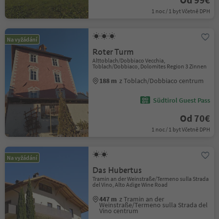
1 noc / 1 byt Včetně DPH
Na vyžádání
Roter Turm
Alttoblach/Dobbiaco Vecchia,
Toblach/Dobbiaco, Dolomites Region 3 Zinnen
188 m
z Toblach/Dobbiaco centrum
Südtirol Guest Pass
Od 70€
1 noc / 1 byt Včetně DPH
Na vyžádání
Das Hubertus
Tramin an der Weinstraße/Termeno sulla Strada
del Vino, Alto Adige Wine Road
447 m
z Tramin an der
Weinstraße/Termeno sulla Strada del
Vino centrum