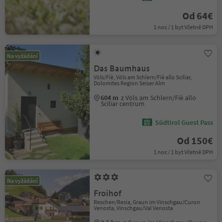
Od 64€
1 noc / 1 byt Včetně DPH
Na vyžádání
Das Baumhaus
Völs/Fiè, Völs am Schlern/Fiè allo Sciliar,
Dolomites Region Seiser Alm
604 m
z Völs am Schlern/Fiè allo
Sciliar centrum
Südtirol Guest Pass
Od 150€
1 noc / 1 byt Včetně DPH
Na vyžádání
Froihof
Reschen/Resia, Graun im Vinschgau/Curon
Venosta, Vinschgau/Val Venosta