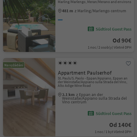
Marling/Marlengo, Meran/Merano and environs
481 m
z Marling/Marlengo centrum
Südtirol Guest Pass
Od 90€
1 noc / 2 osob(y) Včetně DPH
Na vyžádání
Appartment Paulserhof
St. Pauls/S. Paolo - Eppan/Appiano, Eppan an
der Weinstaße/Appiano sulla Strada del Vino,
Alto Adige Wine Road
2.1 km
z Eppan an der
Weinstaße/Appiano sulla Strada del
Vino centrum
Südtirol Guest Pass
Od 140€
1 noc / 1 byt Včetně DPH