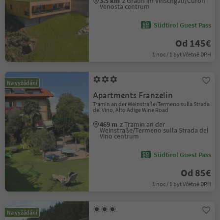
3.5 km
z Graun im Vinschgau/Curon
Venosta centrum
Südtirol Guest Pass
Od 145€
1 noc / 1 byt Včetně DPH
Na vyžádání
Apartments Franzelin
Tramin an der Weinstraße/Termeno sulla Strada
del Vino, Alto Adige Wine Road
469 m
z Tramin an der
Weinstraße/Termeno sulla Strada del
Vino centrum
Südtirol Guest Pass
Od 85€
1 noc / 1 byt Včetně DPH
Na vyžádání