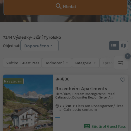
Hledat
7244
Výsledky
- Jižní Tyrolsko
Doporučeno
Objednat:
1
Südtirol Guest Pass
Hodnocení
Kategorie
Zpracovává
1 aktywn
Na vyžádání
Rosenheim Apartments
Tiers/Tires, Tiers am Rosengarten/Tires al
Catinaccio, Dolomites Region Seiser Alm
2.7 km
z Tiers am Rosengarten/Tires
al Catinaccio centrum
Südtirol Guest Pass