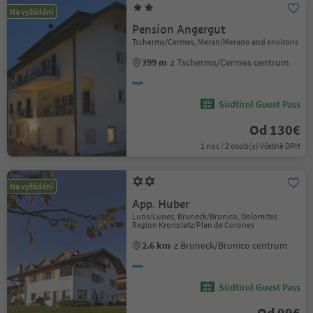
Na vyžádání
Pension Angergut
Tscherms/Cermes, Meran/Merano and environs
399 m
z Tscherms/Cermes centrum
Südtirol Guest Pass
Od 130€
1 noc / 2 osob(y) Včetně DPH
Na vyžádání
App. Huber
Luns/Lunes, Bruneck/Brunico, Dolomites
Region Kronplatz/Plan de Corones
2.6 km
z Bruneck/Brunico centrum
Südtirol Guest Pass
Od 99€