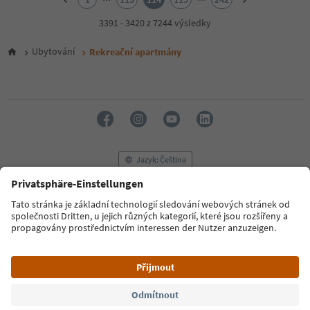
3
4
3391 - 3420 z 7244 výsledky
5
6
Ubytování
Rekreační apartmány
7
8
9
10
11
12
13
14
Jazyk: Čeština
15
16
17
FAQ
Kontaktujte nás
Tisk
MICE
18
Zásady ochrany osobních údajů
Podmínky a ujednání
Tiráž
19
20
Zásady používání souborů cookie
Filmová komise
O nás
21
Prohlášení o přístupnosti
South Tyrol B2B
22
23
24
© 2026 IDM Südtirol