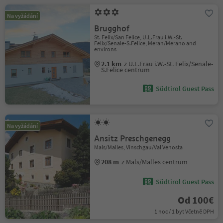
Na vyžádání
Brugghof
St. Felix/San Felice, U.L.Frau i.W.-St.
Felix/Senale-S.Felice, Meran/Merano and
environs
2.1 km
z U.L.Frau i.W.-St. Felix/Senale-
S.Felice centrum
Südtirol Guest Pass
Na vyžádání
Ansitz Preschgenegg
Mals/Malles, Vinschgau/Val Venosta
208 m
z Mals/Malles centrum
Südtirol Guest Pass
Od 100€
1 noc / 1 byt Včetně DPH